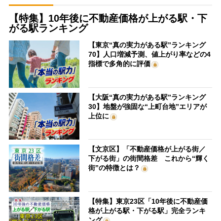
【特集】10年後に不動産価格が上がる駅・下
がる駅ランキング
【東京“真の実力がある駅”ランキング
70】人口増減予測、値上がり率などの4
指標で多角的に評価
【大阪“真の実力がある駅”ランキング
30】地盤が強固な“上町台地”エリアが
上位に
【文京区】「不動産価格が上がる街／
下がる街」の街間格差 これから“輝く
街”の特徴とは？
【特集】東京23区「10年後に不動産価
格が上がる駅・下がる駅」完全ランキ
ング