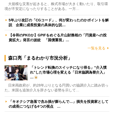
大規模な災害が起きると、株式市場が大きく動いたり、取引環
境が不安定になったりすることがある。一方…
5年ぶり改訂の「CGコード」、何が変わったのかポイントを解
説 企業に成長投資の具体的な説…
【令和のPKOか】GPIFをめぐる片山財務相の「円資産への投
資拡大」発言の波紋 「国債重視」…
一覧を見る
森口亮「まるわかり市況分析」
「トレンド転換のスイッチになり得る」“介入慣
れ”した市場心理を変える「日米協調為替介入」
…
日米両政府が、約28年ぶりとなる円買いの協調介入に踏み切っ
た。米国も追加介入を辞さない姿勢を示して…
「キオクシア急落で含み損が膨らんで…」損失を投資家として
の成長につなげる4つの視点 …