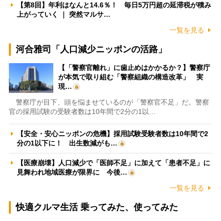
【第8回】年利はなんと14.6％！ 毎日5万円超の延滞税が積み
上がっていく ｜ 突然マルサ…
一覧を見る
河合雅司「人口減少ニッポンの活路」
【「警察官離れ」に歯止めはかかるか？】警察庁
が本気で取り組む「警察組織の構造改革」 実
現…
警察庁が目下、頭を悩ませているのが「警察官不足」だ。警察
官の採用試験の受験者数は10年間で2分の1以…
【安全・安心ニッポンの危機】採用試験受験者数は10年間で2
分の1以下に！ 出生数減がも…
【医療崩壊】人口減少で「医師不足」に加えて「患者不足」に
見舞われ地域医療が限界に 今後…
一覧を見る
快適クルマ生活 乗ってみた、使ってみた