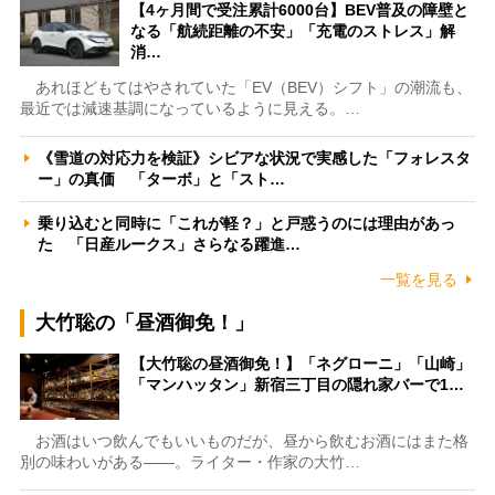
【4ヶ月間で受注累計6000台】BEV普及の障壁と
なる「航続距離の不安」「充電のストレス」解
消…
あれほどもてはやされていた「EV（BEV）シフト」の潮流も、
最近では減速基調になっているように見える。…
《雪道の対応力を検証》シビアな状況で実感した「フォレスタ
ー」の真価 「ターボ」と「スト…
乗り込むと同時に「これが軽？」と戸惑うのには理由があっ
た 「日産ルークス」さらなる躍進…
一覧を見る
大竹聡の「昼酒御免！」
【大竹聡の昼酒御免！】「ネグローニ」「山崎」
「マンハッタン」新宿三丁目の隠れ家バーで1…
お酒はいつ飲んでもいいものだが、昼から飲むお酒にはまた格
別の味わいがある――。ライター・作家の大竹…