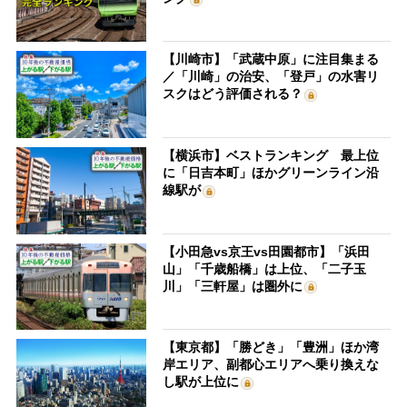
【川崎市】「武蔵中原」に注目集まる
／「川崎」の治安、「登戸」の水害リ
スクはどう評価される？
【横浜市】ベストランキング 最上位
に「日吉本町」ほかグリーンライン沿
線駅が
【小田急vs京王vs田園都市】「浜田
山」「千歳船橋」は上位、「二子玉
川」「三軒屋」は圏外に
【東京都】「勝どき」「豊洲」ほか湾
岸エリア、副都心エリアへ乗り換えな
し駅が上位に