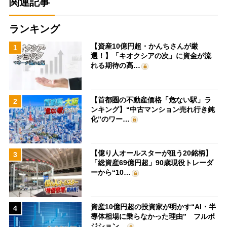
関連記事
ランキング
【資産10億円超・かんちさんが厳
1
選！】「キオクシアの次」に資金が流
れる期待の高…
【首都圏の不動産価格「危ない駅」ラ
2
ンキング】“中古マンション売れ行き鈍
化”のワー…
【億り人オールスターが狙う20銘柄】
3
「総資産69億円超」90歳現役トレーダ
ーから“10…
資産10億円超の投資家が明かす“AI・半
4
導体相場に乗らなかった理由” フルポ
ジション…