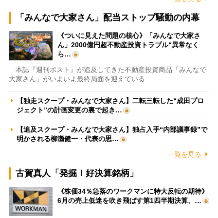
「みんなで大家さん」配当ストップ騒動の内幕
《ついに見えた問題の核心》「みんなで大家さ
ん」2000億円超不動産投資トラブル“異常なく
ら…
本誌『週刊ポスト』が追及してきた不動産投資商品「みんなで
大家さん」がいよいよ最終局面を迎えている…
【独走スクープ・みんなで大家さん】二転三転した“成田プロ
ジェクト”の計画変更の裏で起き…
【追及スクープ・みんなで大家さん】独占入手“内部議事録”で
明かされる柳瀬健一・代表の思…
一覧を見る
古賀真人「発掘！好決算銘柄」
《株価34％急落のワークマンに特大反転の期待》
6月の売上低迷を吹き飛ばす第1四半期決算、…