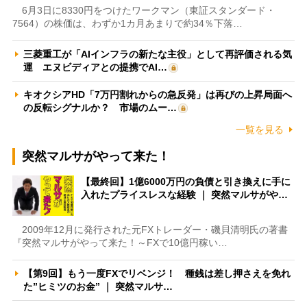
6月3日に8330円をつけたワークマン（東証スタンダード・
7564）の株価は、わずか1カ月あまりで約34％下落…
三菱重工が「AIインフラの新たな主役」として再評価される気
運 エヌビディアとの提携でAI…
キオクシアHD「7万円割れからの急反発」は再びの上昇局面へ
の反転シグナルか？ 市場のムー…
一覧を見る
突然マルサがやって来た！
【最終回】1億6000万円の負債と引き換えに手に
入れたプライスレスな経験 ｜ 突然マルサがや…
2009年12月に発行された元FXトレーダー・磯貝清明氏の著書
『突然マルサがやって来た！～FXで10億円稼い…
【第9回】もう一度FXでリベンジ！ 種銭は差し押さえを免れ
た”ヒミツのお金” ｜ 突然マルサ…