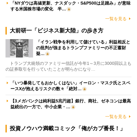
「NYダウは高値更新、ナスダック・S&P500は足踏み」が意味
する米国株市場の変化 半…
一覧を見る
大前研一「ビジネス新大陸」の歩き方
「イラン戦争を利用して儲けている」利益相反と
の批判が強まるトランプファミリーの不正蓄財
疑…
トランプ大統領のファミリー信託が今年1～3月に3000回以上も
の証券取引を行っていたことが明らかになり…
「いつ暴発してもおかしくはない」イーロン・マスク氏とスペ
ースXが抱えるリスクの数々「絶対…
【3メガバンクは純利益5兆円超】銀行、商社、ゼネコンは最高
益続出の一方で、中小企業・…
一覧を見る
投資ノウハウ満載コミック「俺がカブ番長！」