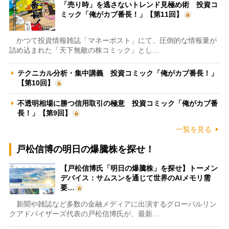
「売り時」を逃さないトレンド見極め術 投資コ
ミック「俺がカブ番長！」【第11回】
かつて投資情報雑誌「マネーポスト」にて、圧倒的な情報量が
詰め込まれた「天下無敵の株コミック」とし…
テクニカル分析・集中講義 投資コミック「俺がカブ番長！」
【第10回】
不透明相場に勝つ信用取引の極意 投資コミック「俺がカブ番
長！」【第9回】
一覧を見る
戸松信博の明日の爆騰株を探せ！
【戸松信博氏「明日の爆騰株」を探せ】トーメン
デバイス：サムスンを通じて世界のAIメモリ需
要…
新聞や雑誌など多数の金融メディアに出演するグローバルリン
クアドバイザーズ代表の戸松信博氏が、最新…