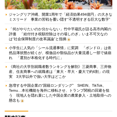
ジャングリア沖縄、開業1周年で「経済効果494億円」の大きな
ミスリード 事業の苦戦を覆い隠す“不透明すぎる巨大な数字”
「何がやりたいのか分からない」竹中平蔵氏が語る高市内閣の
評価 「給付付き税額控除はその場しのぎ」いま不可欠なの
は“社会保障制度の改革議論”と指摘
小学生に人気の「シール流通事情」に変調 「ボンドロ」は依
然品薄状態が続くが、模倣品や類似品が大量流通し一部で値崩
れ 「選別が本格化する時代に」
《商社の大学別就職者数ランキングを解剖》三菱商事、三井物
産、住友商事への就職者は「東大・早大・慶大で約6割」の現
実 3大学以外で強い大学はどこか
急増する中国企業の“国籍ロンダリング” SHEIN、TikTok、
Temu…本社機能を海外に移転させ、トランプ関税の回避を狙
う 現地人を隠れ蓑にした中国企業の農業参入・土地取得への
懸念も