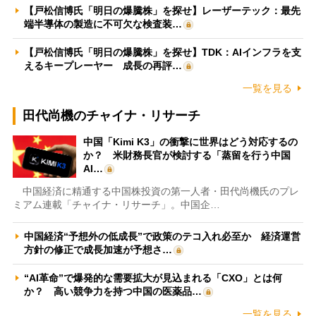
【戸松信博氏「明日の爆騰株」を探せ】レーザーテック：最先
端半導体の製造に不可欠な検査装…
【戸松信博氏「明日の爆騰株」を探せ】TDK：AIインフラを支
えるキープレーヤー 成長の再評…
一覧を見る
田代尚機のチャイナ・リサーチ
中国「Kimi K3」の衝撃に世界はどう対応するの
か？ 米財務長官が検討する「蒸留を行う中国
AI…
中国経済に精通する中国株投資の第一人者・田代尚機氏のプレ
ミアム連載「チャイナ・リサーチ」。中国企…
中国経済“予想外の低成長”で政策のテコ入れ必至か 経済運営
方針の修正で成長加速が予想さ…
“AI革命”で爆発的な需要拡大が見込まれる「CXO」とは何
か？ 高い競争力を持つ中国の医薬品…
一覧を見る