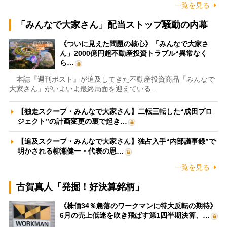
一覧を見る
「みんなで大家さん」配当ストップ騒動の内幕
《ついに見えた問題の核心》「みんなで大家さ
ん」2000億円超不動産投資トラブル“異常なく
ら…
本誌『週刊ポスト』が追及してきた不動産投資商品「みんなで
大家さん」がいよいよ最終局面を迎えている…
【独走スクープ・みんなで大家さん】二転三転した“成田プロ
ジェクト”の計画変更の裏で起き…
【追及スクープ・みんなで大家さん】独占入手“内部議事録”で
明かされる柳瀬健一・代表の思…
一覧を見る
古賀真人「発掘！好決算銘柄」
《株価34％急落のワークマンに特大反転の期待》
6月の売上低迷を吹き飛ばす第1四半期決算、…