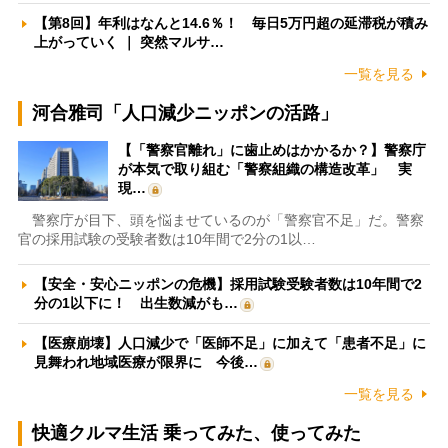
【第8回】年利はなんと14.6％！ 毎日5万円超の延滞税が積み
上がっていく ｜ 突然マルサ…
一覧を見る
河合雅司「人口減少ニッポンの活路」
【「警察官離れ」に歯止めはかかるか？】警察庁
が本気で取り組む「警察組織の構造改革」 実
現…
警察庁が目下、頭を悩ませているのが「警察官不足」だ。警察
官の採用試験の受験者数は10年間で2分の1以…
【安全・安心ニッポンの危機】採用試験受験者数は10年間で2
分の1以下に！ 出生数減がも…
【医療崩壊】人口減少で「医師不足」に加えて「患者不足」に
見舞われ地域医療が限界に 今後…
一覧を見る
快適クルマ生活 乗ってみた、使ってみた