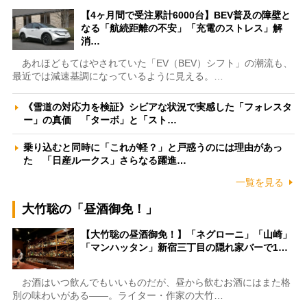
【4ヶ月間で受注累計6000台】BEV普及の障壁と
なる「航続距離の不安」「充電のストレス」解
消…
あれほどもてはやされていた「EV（BEV）シフト」の潮流も、
最近では減速基調になっているように見える。…
《雪道の対応力を検証》シビアな状況で実感した「フォレスタ
ー」の真価 「ターボ」と「スト…
乗り込むと同時に「これが軽？」と戸惑うのには理由があっ
た 「日産ルークス」さらなる躍進…
一覧を見る
大竹聡の「昼酒御免！」
【大竹聡の昼酒御免！】「ネグローニ」「山崎」
「マンハッタン」新宿三丁目の隠れ家バーで1…
お酒はいつ飲んでもいいものだが、昼から飲むお酒にはまた格
別の味わいがある――。ライター・作家の大竹…