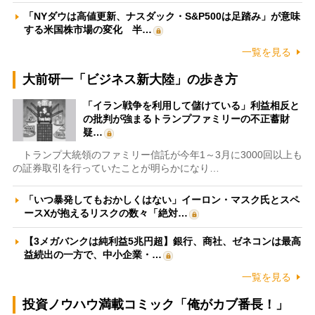
「NYダウは高値更新、ナスダック・S&P500は足踏み」が意味
する米国株市場の変化 半…
一覧を見る
大前研一「ビジネス新大陸」の歩き方
「イラン戦争を利用して儲けている」利益相反と
の批判が強まるトランプファミリーの不正蓄財
疑…
トランプ大統領のファミリー信託が今年1～3月に3000回以上も
の証券取引を行っていたことが明らかになり…
「いつ暴発してもおかしくはない」イーロン・マスク氏とスペ
ースXが抱えるリスクの数々「絶対…
【3メガバンクは純利益5兆円超】銀行、商社、ゼネコンは最高
益続出の一方で、中小企業・…
一覧を見る
投資ノウハウ満載コミック「俺がカブ番長！」