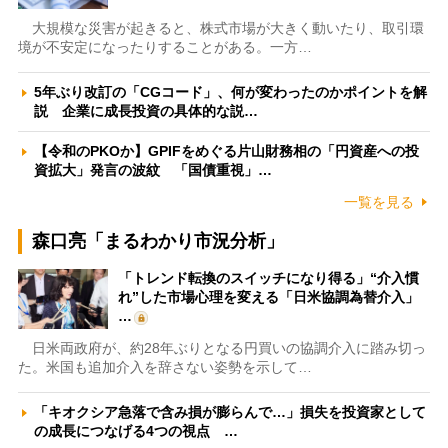
大規模な災害が起きると、株式市場が大きく動いたり、取引環
境が不安定になったりすることがある。一方…
5年ぶり改訂の「CGコード」、何が変わったのかポイントを解
説 企業に成長投資の具体的な説…
【令和のPKOか】GPIFをめぐる片山財務相の「円資産への投
資拡大」発言の波紋 「国債重視」…
一覧を見る
森口亮「まるわかり市況分析」
「トレンド転換のスイッチになり得る」“介入慣
れ”した市場心理を変える「日米協調為替介入」
…
日米両政府が、約28年ぶりとなる円買いの協調介入に踏み切っ
た。米国も追加介入を辞さない姿勢を示して…
「キオクシア急落で含み損が膨らんで…」損失を投資家として
の成長につなげる4つの視点 …