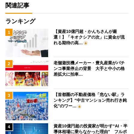
関連記事
ランキング
【資産10億円超・かんちさんが厳
1
選！】「キオクシアの次」に資金が流
れる期待の高…
老舗遊技機メーカー・豊丸産業がパチ
2
ンコ事業停止の背景 大手と中小の格
差拡大に拍車…
【首都圏の不動産価格「危ない駅」ラ
3
ンキング】“中古マンション売れ行き鈍
化”のワー…
資産10億円超の投資家が明かす“AI・半
4
導体相場に乗らなかった理由” フルポ