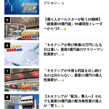
ジション…
【億り人オールスターが狙う20銘柄】
5
「総資産69億円超」90歳現役トレーダ
ーから“10…
「キオクシアが再び株価10万円になる
6
日は遠い」資産3億円超のサラリーマン
投資家が…
「キオクシアが今後も利益を出し続け
7
るかは分からない」資産11億円の個人
投資家が…
【キオクシアが「配当」導入へ】それ
8
でも資産10億円超の配当株投資の達人
が「買う…