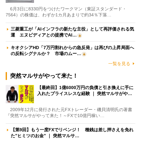
6月3日に8330円をつけたワークマン（東証スタンダード・
7564）の株価は、わずか1カ月あまりで約34％下落…
三菱重工が「AIインフラの新たな主役」として再評価される気
運 エヌビディアとの提携でAI…
キオクシアHD「7万円割れからの急反発」は再びの上昇局面へ
の反転シグナルか？ 市場のムー…
一覧を見る
突然マルサがやって来た！
【最終回】1億6000万円の負債と引き換えに手に
入れたプライスレスな経験 ｜ 突然マルサがや…
2009年12月に発行された元FXトレーダー・磯貝清明氏の著書
『突然マルサがやって来た！～FXで10億円稼い…
【第9回】もう一度FXでリベンジ！ 種銭は差し押さえを免れ
た”ヒミツのお金” ｜ 突然マルサ…