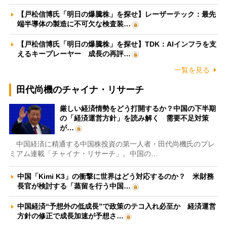
【戸松信博氏「明日の爆騰株」を探せ】レーザーテック：最先
端半導体の製造に不可欠な検査装…
【戸松信博氏「明日の爆騰株」を探せ】TDK：AIインフラを支
えるキープレーヤー 成長の再評…
一覧を見る
田代尚機のチャイナ・リサーチ
厳しい経済情勢をどう打開するか？中国の下半期
の「経済運営方針」を読み解く 需要不足対策
が…
中国経済に精通する中国株投資の第一人者・田代尚機氏のプレ
ミアム連載「チャイナ・リサーチ」。中国の…
中国「Kimi K3」の衝撃に世界はどう対応するのか？ 米財務
長官が検討する「蒸留を行う中国…
中国経済“予想外の低成長”で政策のテコ入れ必至か 経済運営
方針の修正で成長加速が予想さ…