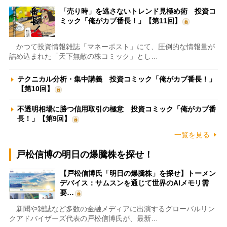
「売り時」を逃さないトレンド見極め術 投資コ
ミック「俺がカブ番長！」【第11回】
かつて投資情報雑誌「マネーポスト」にて、圧倒的な情報量が
詰め込まれた「天下無敵の株コミック」とし…
テクニカル分析・集中講義 投資コミック「俺がカブ番長！」
【第10回】
不透明相場に勝つ信用取引の極意 投資コミック「俺がカブ番
長！」【第9回】
一覧を見る
戸松信博の明日の爆騰株を探せ！
【戸松信博氏「明日の爆騰株」を探せ】トーメン
デバイス：サムスンを通じて世界のAIメモリ需
要…
新聞や雑誌など多数の金融メディアに出演するグローバルリン
クアドバイザーズ代表の戸松信博氏が、最新…