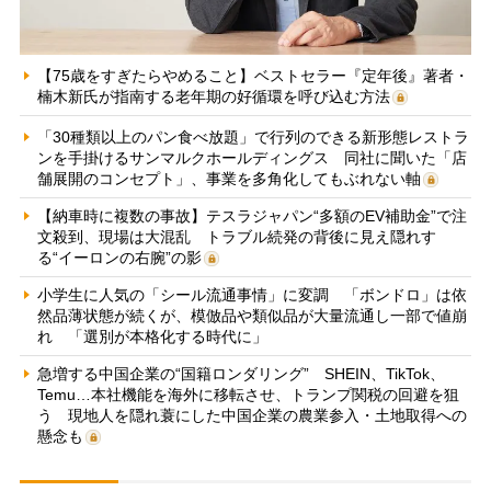
【75歳をすぎたらやめること】ベストセラー『定年後』著者・
楠木新氏が指南する老年期の好循環を呼び込む方法
「30種類以上のパン食べ放題」で行列のできる新形態レストラ
ンを手掛けるサンマルクホールディングス 同社に聞いた「店
舗展開のコンセプト」、事業を多角化してもぶれない軸
【納車時に複数の事故】テスラジャパン“多額のEV補助金”で注
文殺到、現場は大混乱 トラブル続発の背後に見え隠れす
る“イーロンの右腕”の影
小学生に人気の「シール流通事情」に変調 「ボンドロ」は依
然品薄状態が続くが、模倣品や類似品が大量流通し一部で値崩
れ 「選別が本格化する時代に」
急増する中国企業の“国籍ロンダリング” SHEIN、TikTok、
Temu…本社機能を海外に移転させ、トランプ関税の回避を狙
う 現地人を隠れ蓑にした中国企業の農業参入・土地取得への
懸念も