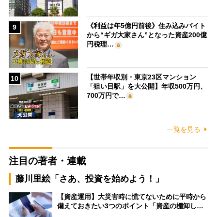
《利益は年5億円前後》住み込みバイト
9
から“ギガ大家さん”となった資産200億
円税理…
【世帯年収別・東京23区マンション
10
「狙い目駅」を大公開】年収500万円、
700万円で…
一覧を見る
注目の著者・連載
藤川里絵「さあ、投資を始めよう！」
【資産運用】大災害時に慌てないために平時から
備えておきたい3つのポイント「資産の棚卸し…