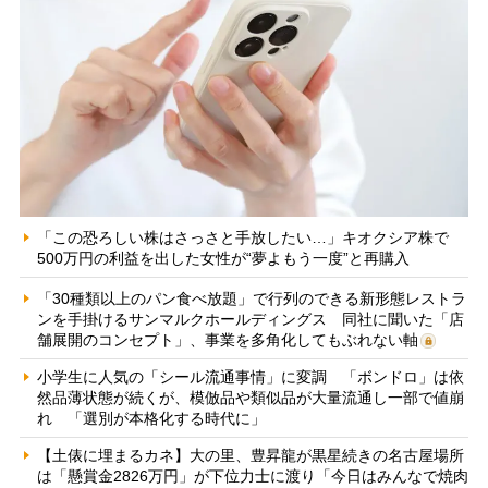
「この恐ろしい株はさっさと手放したい…」キオクシア株で
500万円の利益を出した女性が“夢よもう一度”と再購入
「30種類以上のパン食べ放題」で行列のできる新形態レストラ
ンを手掛けるサンマルクホールディングス 同社に聞いた「店
舗展開のコンセプト」、事業を多角化してもぶれない軸
小学生に人気の「シール流通事情」に変調 「ボンドロ」は依
然品薄状態が続くが、模倣品や類似品が大量流通し一部で値崩
れ 「選別が本格化する時代に」
【土俵に埋まるカネ】大の里、豊昇龍が黒星続きの名古屋場所
は「懸賞金2826万円」が下位力士に渡り「今日はみんなで焼肉