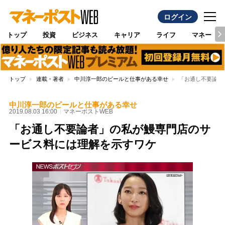
ログイン
トップ
投資
ビジネス
キャリア
ライフ
マネー
トップ
連載・著者
中川淳一郎のビールと仕事がある幸せ
「お通し不要論者
中川淳一郎のビールと仕事がある幸せ
2019.08.03 16:00
マネーポストWEB
「お通し不要論者」の私が鰻専門店のサ
ービス料には理解を示すワケ