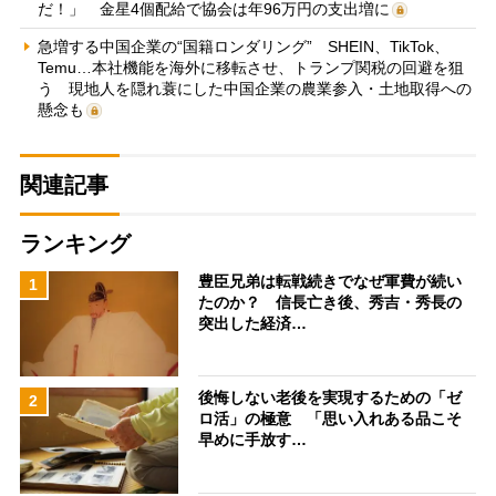
だ！」 金星4個配給で協会は年96万円の支出増に
急増する中国企業の“国籍ロンダリング” SHEIN、TikTok、
Temu…本社機能を海外に移転させ、トランプ関税の回避を狙
う 現地人を隠れ蓑にした中国企業の農業参入・土地取得への
懸念も
関連記事
ランキング
豊臣兄弟は転戦続きでなぜ軍費が続い
1
たのか？ 信長亡き後、秀吉・秀長の
突出した経済…
後悔しない老後を実現するための「ゼ
2
ロ活」の極意 「思い入れある品こそ
早めに手放す…