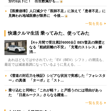
分の1以下に！ 出生数減がも…
【医療崩壊】人口減少で「医師不足」に加えて「患者不足」に
見舞われ地域医療が限界に 今後…
一覧を見る
快適クルマ生活 乗ってみた、使ってみた
【4ヶ月間で受注累計6000台】BEV普及の障壁と
なる「航続距離の不安」「充電のストレス」解
消…
あれほどもてはやされていた「EV（BEV）シフト」の潮流も、
最近では減速基調になっているように見える。…
《雪道の対応力を検証》シビアな状況で実感した「フォレスタ
ー」の真価 「ターボ」と「スト…
乗り込むと同時に「これが軽？」と戸惑うのには理由があっ
た 「日産ルークス」さらなる躍進…
一覧を見る