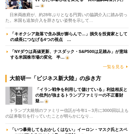
…
日米両政府が、約28年ぶりとなる円買いの協調介入に踏み切っ
た。米国も追加介入を辞さない姿勢を示して…
「キオクシア急落で含み損が膨らんで…」損失を投資家として
の成長につなげる4つの視点 …
「NYダウは高値更新、ナスダック・S&P500は足踏み」が意味
する米国株市場の変化 半…
一覧を見る
大前研一「ビジネス新大陸」の歩き方
「イラン戦争を利用して儲けている」利益相反と
の批判が強まるトランプファミリーの不正蓄財
疑…
トランプ大統領のファミリー信託が今年1～3月に3000回以上も
の証券取引を行っていたことが明らかになり…
「いつ暴発してもおかしくはない」イーロン・マスク氏とスペ