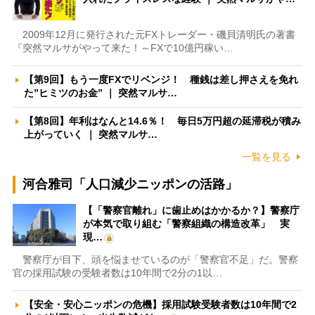
2009年12月に発行された元FXトレーダー・磯貝清明氏の著書
『突然マルサがやって来た！～FXで10億円稼い…
【第9回】もう一度FXでリベンジ！ 種銭は差し押さえを免れ
た”ヒミツのお金” ｜ 突然マルサ…
【第8回】年利はなんと14.6％！ 毎日5万円超の延滞税が積み
上がっていく ｜ 突然マルサ…
一覧を見る
河合雅司「人口減少ニッポンの活路」
【「警察官離れ」に歯止めはかかるか？】警察庁
が本気で取り組む「警察組織の構造改革」 実
現…
警察庁が目下、頭を悩ませているのが「警察官不足」だ。警察
官の採用試験の受験者数は10年間で2分の1以…
【安全・安心ニッポンの危機】採用試験受験者数は10年間で2