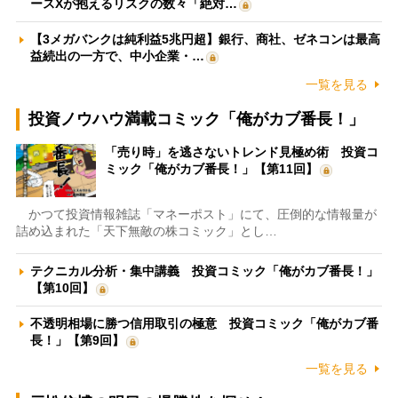
ースXが抱えるリスクの数々「絶対…
【3メガバンクは純利益5兆円超】銀行、商社、ゼネコンは最高
益続出の一方で、中小企業・…
一覧を見る
投資ノウハウ満載コミック「俺がカブ番長！」
「売り時」を逃さないトレンド見極め術 投資コ
ミック「俺がカブ番長！」【第11回】
かつて投資情報雑誌「マネーポスト」にて、圧倒的な情報量が
詰め込まれた「天下無敵の株コミック」とし…
テクニカル分析・集中講義 投資コミック「俺がカブ番長！」
【第10回】
不透明相場に勝つ信用取引の極意 投資コミック「俺がカブ番
長！」【第9回】
一覧を見る