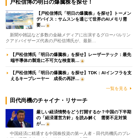
戸松信博の明日の爆騰株を探せ！
【戸松信博氏「明日の爆騰株」を探せ】トーメン
デバイス：サムスンを通じて世界のAIメモリ需
要…
新聞や雑誌など多数の金融メディアに出演するグローバルリン
クアドバイザーズ代表の戸松信博氏が、最新…
【戸松信博氏「明日の爆騰株」を探せ】レーザーテック：最先
端半導体の製造に不可欠な検査装…
【戸松信博氏「明日の爆騰株」を探せ】TDK：AIインフラを支
えるキープレーヤー 成長の再評…
一覧を見る
田代尚機のチャイナ・リサーチ
厳しい経済情勢をどう打開するか？中国の下半期
の「経済運営方針」を読み解く 需要不足対策
が…
中国経済に精通する中国株投資の第一人者・田代尚機氏のプレ