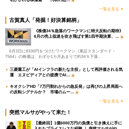
一覧を見る
古賀真人「発掘！好決算銘柄」
《株価34％急落のワークマンに特大反転の期待》
6月の売上低迷を吹き飛ばす第1四半期決算、…
6月3日に8330円をつけたワークマン（東証スタンダード・
7564）の株価は、わずか1カ月あまりで約34％下落…
三菱重工が「AIインフラの新たな主役」として再評価される気
運 エヌビディアとの提携でAI…
キオクシアHD「7万円割れからの急反発」は再びの上昇局面へ
の反転シグナルか？ 市場のムー…
一覧を見る
突然マルサがやって来た！
【最終回】1億6000万円の負債と引き換えに手に
入れたプライスレスな経験 ｜ 突然マルサがや…