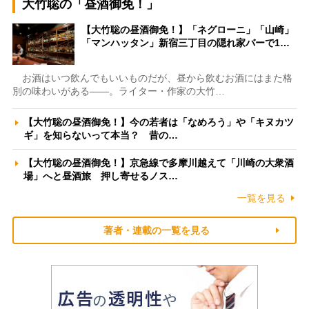
大竹聡の「昼酒御免！」
【大竹聡の昼酒御免！】「ネグローニ」「山崎」
「マンハッタン」新宿三丁目の隠れ家バーで1…
お酒はいつ飲んでもいいものだが、昼から飲むお酒にはまた格
別の味わいがある――。ライター・作家の大竹…
【大竹聡の昼酒御免！】今の若者は「なめろう」や「キヌカツ
ギ」を知らないって本当？ 昔の…
【大竹聡の昼酒御免！】京急線で多摩川越えて「川崎の大衆酒
場」へと昼酒旅 押し寄せるノス…
一覧を見る
著者・連載の一覧を見る