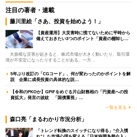
注目の著者・連載
藤川里絵「さあ、投資を始めよう！」
【資産運用】大災害時に慌てないために平時から
備えておきたい3つのポイント「資産の棚卸し…
大規模な災害が起きると、株式市場が大きく動いたり、取引環
境が不安定になったりすることがある。一方…
5年ぶり改訂の「CGコード」、何が変わったのかポイントを解
説 企業に成長投資の具体的な説…
【令和のPKOか】GPIFをめぐる片山財務相の「円資産への投
資拡大」発言の波紋 「国債重視」…
一覧を見る
森口亮「まるわかり市況分析」
「トレンド転換のスイッチになり得る」“介入慣
れ”した市場心理を変える「日米協調為替介入」