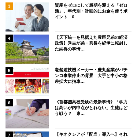
資産をゼロにして最期を迎える「ゼロ
3
活」、年代別・計画的にお金を使うポ
イント 6…
【天下統一を見据えた豊臣兄弟の経済
4
政策】秀吉が弟・秀長を紀伊に転封し
た納得の事情…
老舗遊技機メーカー・豊丸産業がパチ
5
ンコ事業停止の背景 大手と中小の格
差拡大に拍車…
《首都圏高校受験の最新事情》「学力
6
は高いが内申点がとれない」生徒はど
う戦う？ 東…
【キオクシアが「配当」導入へ】それ
7