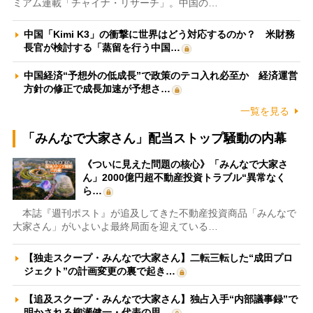
ミアム連載「チャイナ・リサーチ」。中国の…
中国「Kimi K3」の衝撃に世界はどう対応するのか？ 米財務
長官が検討する「蒸留を行う中国…
中国経済“予想外の低成長”で政策のテコ入れ必至か 経済運営
方針の修正で成長加速が予想さ…
一覧を見る
「みんなで大家さん」配当ストップ騒動の内幕
《ついに見えた問題の核心》「みんなで大家さ
ん」2000億円超不動産投資トラブル“異常なく
ら…
本誌『週刊ポスト』が追及してきた不動産投資商品「みんなで
大家さん」がいよいよ最終局面を迎えている…
【独走スクープ・みんなで大家さん】二転三転した“成田プロ
ジェクト”の計画変更の裏で起き…
【追及スクープ・みんなで大家さん】独占入手“内部議事録”で
明かされる柳瀬健一・代表の思…