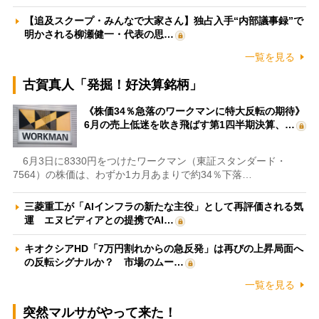
【追及スクープ・みんなで大家さん】独占入手“内部議事録”で
明かされる柳瀬健一・代表の思…
一覧を見る
古賀真人「発掘！好決算銘柄」
《株価34％急落のワークマンに特大反転の期待》
6月の売上低迷を吹き飛ばす第1四半期決算、…
6月3日に8330円をつけたワークマン（東証スタンダード・
7564）の株価は、わずか1カ月あまりで約34％下落…
三菱重工が「AIインフラの新たな主役」として再評価される気
運 エヌビディアとの提携でAI…
キオクシアHD「7万円割れからの急反発」は再びの上昇局面へ
の反転シグナルか？ 市場のムー…
一覧を見る
突然マルサがやって来た！