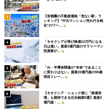
【首都圏の不動産価格「危ない駅」ラ
3
ンキング】“中古マンション売れ行き鈍
化”のワー…
「キオクシアが再び株価10万円になる
4
日は遠い」資産3億円超のサラリーマン
投資家が…
「AI・半導体関連が“本命”であること
5
に変わりはない」資産20億円超の90歳
現役トレー…
【キオクシア・ショック後に「株価倍
6
増」も期待できる注目銘柄5選】資産3
億円超・…