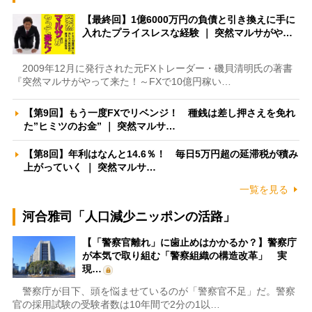
【最終回】1億6000万円の負債と引き換えに手に
入れたプライスレスな経験 ｜ 突然マルサがや…
2009年12月に発行された元FXトレーダー・磯貝清明氏の著書
『突然マルサがやって来た！～FXで10億円稼い…
【第9回】もう一度FXでリベンジ！ 種銭は差し押さえを免れ
た”ヒミツのお金” ｜ 突然マルサ…
【第8回】年利はなんと14.6％！ 毎日5万円超の延滞税が積み
上がっていく ｜ 突然マルサ…
一覧を見る
河合雅司「人口減少ニッポンの活路」
【「警察官離れ」に歯止めはかかるか？】警察庁
が本気で取り組む「警察組織の構造改革」 実
現…
警察庁が目下、頭を悩ませているのが「警察官不足」だ。警察
官の採用試験の受験者数は10年間で2分の1以…