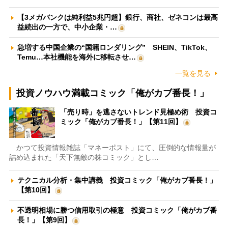
【3メガバンクは純利益5兆円超】銀行、商社、ゼネコンは最高
益続出の一方で、中小企業・…
急増する中国企業の“国籍ロンダリング” SHEIN、TikTok、
Temu…本社機能を海外に移転させ…
一覧を見る
投資ノウハウ満載コミック「俺がカブ番長！」
「売り時」を逃さないトレンド見極め術 投資コ
ミック「俺がカブ番長！」【第11回】
かつて投資情報雑誌「マネーポスト」にて、圧倒的な情報量が
詰め込まれた「天下無敵の株コミック」とし…
テクニカル分析・集中講義 投資コミック「俺がカブ番長！」
【第10回】
不透明相場に勝つ信用取引の極意 投資コミック「俺がカブ番
長！」【第9回】