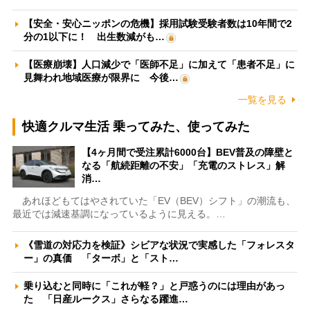
【安全・安心ニッポンの危機】採用試験受験者数は10年間で2
分の1以下に！ 出生数減がも…
【医療崩壊】人口減少で「医師不足」に加えて「患者不足」に
見舞われ地域医療が限界に 今後…
一覧を見る
快適クルマ生活 乗ってみた、使ってみた
【4ヶ月間で受注累計6000台】BEV普及の障壁と
なる「航続距離の不安」「充電のストレス」解
消…
あれほどもてはやされていた「EV（BEV）シフト」の潮流も、
最近では減速基調になっているように見える。…
《雪道の対応力を検証》シビアな状況で実感した「フォレスタ
ー」の真価 「ターボ」と「スト…
乗り込むと同時に「これが軽？」と戸惑うのには理由があっ
た 「日産ルークス」さらなる躍進…