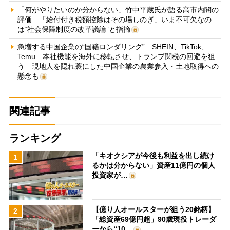
「何がやりたいのか分からない」竹中平蔵氏が語る高市内閣の
評価 「給付付き税額控除はその場しのぎ」いま不可欠なの
は“社会保障制度の改革議論”と指摘
急増する中国企業の“国籍ロンダリング” SHEIN、TikTok、
Temu…本社機能を海外に移転させ、トランプ関税の回避を狙
う 現地人を隠れ蓑にした中国企業の農業参入・土地取得への
懸念も
関連記事
ランキング
「キオクシアが今後も利益を出し続け
1
るかは分からない」資産11億円の個人
投資家が…
【億り人オールスターが狙う20銘柄】
2
「総資産69億円超」90歳現役トレーダ
ーから“10…