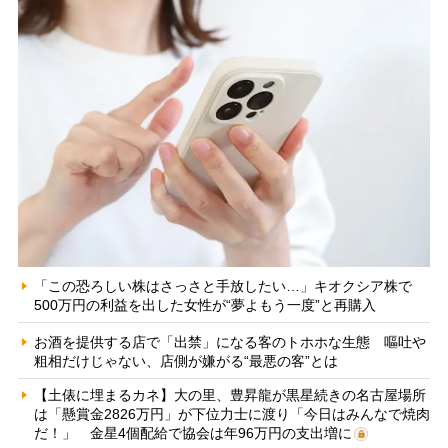
「この恐ろしい株はさっさと手放したい…」キオクシア株で
500万円の利益を出した女性が“夢よもう一度”と再購入
お酒を提供する店で「出禁」になる客のトホホな生態 嘔吐や
粗相だけじゃない、店側が嫌がる“最悪の客”とは
【土俵に埋まるカネ】大の里、豊昇龍が黒星続きの名古屋場所
は「懸賞金2826万円」が下位力士に渡り「今日はみんなで焼肉
だ！」 金星4個配給で協会は年96万円の支出増に