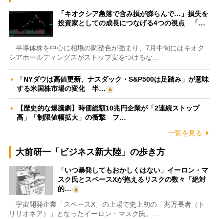
「キオクシア急落で含み損が膨らんで…」損失を
投資家としての成長につなげる4つの視点 「…
半導体株を中心に相場の調整色が強まり、7月中旬にはキオク
シアホールディングスがストップ安をつけるな…
「NYダウは高値更新、ナスダック・S&P500は足踏み」が意味
する米国株市場の変化 半…
【歴史的な爆騰劇】時価総額10兆円企業が「2連続ストップ
高」「制限値幅拡大」の衝撃 フ…
一覧を見る
大前研一「ビジネス新大陸」の歩き方
「いつ暴発してもおかしくはない」イーロン・マ
スク氏とスペースXが抱えるリスクの数々「絶対
的…
宇宙開発企業「スペースX」の上場で史上初の「兆万長者（ト
リリオネア）」となったイーロン・マスク氏。…