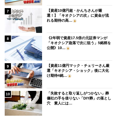
【資産10億円超・かんちさんが厳
7
選！】「キオクシアの次」に資金が流
れる期待の高…
《2年弱で資産17.5倍の元証券マンが
8
「キオクシア急落で次に狙う」5銘柄を
公開》10…
【資産11億円マック・チェリーさん厳
9
選「キオクシア・ショック」後に大化
け期待4銘…
「失敗すると取り返しがつかない」葬
10
儀社の手を借りない「DIY葬」の落とし
穴 素人には…