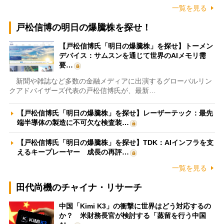
一覧を見る
戸松信博の明日の爆騰株を探せ！
【戸松信博氏「明日の爆騰株」を探せ】トーメン
デバイス：サムスンを通じて世界のAIメモリ需
要…
新聞や雑誌など多数の金融メディアに出演するグローバルリン
クアドバイザーズ代表の戸松信博氏が、最新…
【戸松信博氏「明日の爆騰株」を探せ】レーザーテック：最先
端半導体の製造に不可欠な検査装…
【戸松信博氏「明日の爆騰株」を探せ】TDK：AIインフラを支
えるキープレーヤー 成長の再評…
一覧を見る
田代尚機のチャイナ・リサーチ
中国「Kimi K3」の衝撃に世界はどう対応するの
か？ 米財務長官が検討する「蒸留を行う中国