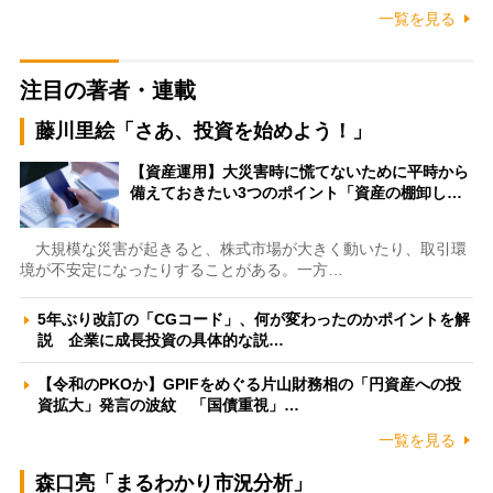
一覧を見る
注目の著者・連載
藤川里絵「さあ、投資を始めよう！」
【資産運用】大災害時に慌てないために平時から
備えておきたい3つのポイント「資産の棚卸し…
大規模な災害が起きると、株式市場が大きく動いたり、取引環
境が不安定になったりすることがある。一方…
5年ぶり改訂の「CGコード」、何が変わったのかポイントを解
説 企業に成長投資の具体的な説…
【令和のPKOか】GPIFをめぐる片山財務相の「円資産への投
資拡大」発言の波紋 「国債重視」…
一覧を見る
森口亮「まるわかり市況分析」