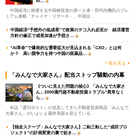
AI…
中国経済に精通する中国株投資の第一人者・田代尚機氏のプレ
ミアム連載「チャイナ・リサーチ」。中国企…
中国経済“予想外の低成長”で政策のテコ入れ必至か 経済運営
方針の修正で成長加速が予想さ…
“AI革命”で爆発的な需要拡大が見込まれる「CXO」とは何
か？ 高い競争力を持つ中国の医薬品…
一覧を見る
「みんなで大家さん」配当ストップ騒動の内幕
《ついに見えた問題の核心》「みんなで大家さ
ん」2000億円超不動産投資トラブル“異常なく
ら…
本誌『週刊ポスト』が追及してきた不動産投資商品「みんなで
大家さん」がいよいよ最終局面を迎えている…
【独走スクープ・みんなで大家さん】二転三転した“成田プロ
ジェクト”の計画変更の裏で起き…