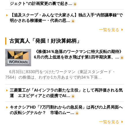
ジェクト”の計画変更の裏で起き…
【追及スクープ・みんなで大家さん】独占入手“内部議事録”で
明かされる柳瀬健一・代表の思…
一覧を見る
古賀真人「発掘！好決算銘柄」
《株価34％急落のワークマンに特大反転の期待》
6月の売上低迷を吹き飛ばす第1四半期決算、…
6月3日に8330円をつけたワークマン（東証スタンダード・
7564）の株価は、わずか1カ月あまりで約34％下落…
三菱重工が「AIインフラの新たな主役」として再評価される気
運 エヌビディアとの提携でAI…
キオクシアHD「7万円割れからの急反発」は再びの上昇局面へ
の反転シグナルか？ 市場のムー…
一覧を見る