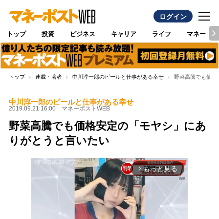
ログイン
トップ
投資
ビジネス
キャリア
ライフ
マネー
トップ
連載・著者
中川淳一郎のビールと仕事がある幸せ
野菜高騰でも価格
中川淳一郎のビールと仕事がある幸せ
2019.09.21 16:00
マネーポストWEB
野菜高騰でも価格安定の「モヤシ」にあ
りがとうと言いたい
もっと見る
arrow_forward_ios