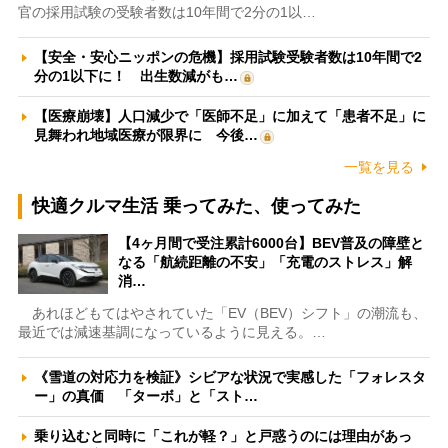
官の採用試験の受験者数は10年間で2分の1以…
【安全・安心ニッポンの危機】採用試験受験者数は10年間で2
分の1以下に！ 出生数減がも…
【医療崩壊】人口減少で「医師不足」に加えて「患者不足」に
見舞われ地域医療が限界に 今後…
一覧を見る
快適クルマ生活 乗ってみた、使ってみた
【4ヶ月間で受注累計6000台】BEV普及の障壁と
なる「航続距離の不安」「充電のストレス」解
消…
あれほどもてはやされていた「EV（BEV）シフト」の潮流も、
最近では減速基調になっているように見える。…
《雪道の対応力を検証》シビアな状況で実感した「フォレスタ
ー」の真価 「ターボ」と「スト…
乗り込むと同時に「これが軽？」と戸惑うのには理由があっ