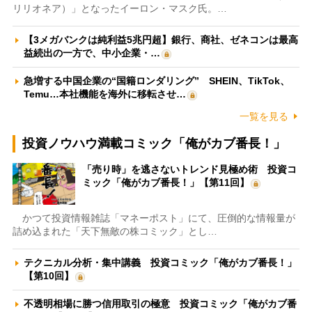
リリオネア）」となったイーロン・マスク氏。…
【3メガバンクは純利益5兆円超】銀行、商社、ゼネコンは最高
益続出の一方で、中小企業・…
急増する中国企業の“国籍ロンダリング” SHEIN、TikTok、
Temu…本社機能を海外に移転させ…
一覧を見る
投資ノウハウ満載コミック「俺がカブ番長！」
「売り時」を逃さないトレンド見極め術 投資コ
ミック「俺がカブ番長！」【第11回】
かつて投資情報雑誌「マネーポスト」にて、圧倒的な情報量が
詰め込まれた「天下無敵の株コミック」とし…
テクニカル分析・集中講義 投資コミック「俺がカブ番長！」
【第10回】
不透明相場に勝つ信用取引の極意 投資コミック「俺がカブ番