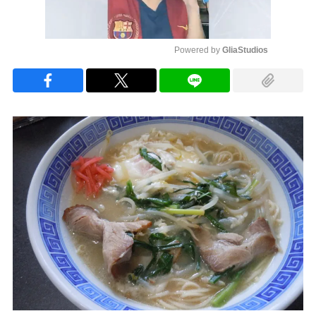
Powered by 
GliaStudios
Mute