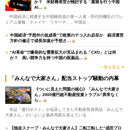
か？ 米財務長官が検討する「蒸留を行う中国
AI…
中国経済に精通する中国株投資の第一人者・田代尚機氏のプレ
ミアム連載「チャイナ・リサーチ」。中国企…
中国経済“予想外の低成長”で政策のテコ入れ必至か 経済運営
方針の修正で成長加速が予想さ…
“AI革命”で爆発的な需要拡大が見込まれる「CXO」とは何
か？ 高い競争力を持つ中国の医薬品…
一覧を見る
「みんなで大家さん」配当ストップ騒動の内幕
《ついに見えた問題の核心》「みんなで大家さ
ん」2000億円超不動産投資トラブル“異常なく
ら…
本誌『週刊ポスト』が追及してきた不動産投資商品「みんなで
大家さん」がいよいよ最終局面を迎えている…
【独走スクープ・みんなで大家さん】二転三転した“成田プロ