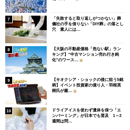
「失敗すると取り返しがつかない」葬
7
儀社の手を借りない「DIY葬」の落とし
穴 素人には…
【大阪の不動産価格「危ない駅」ラン
8
キング】“中古マンション売れ行き鈍
化”のワース…
【キオクシア・ショックの後に狙う5銘
9
柄】イベント投資家の億り人・羽根英
樹氏が厳…
ドライアイスを使わず遺体を保つ「エ
10
ンバーミング」が日本でも普及 1～2
週間は問…