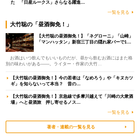
た 「日産ルークス」さらなる躍進…
一覧を見る
大竹聡の「昼酒御免！」
【大竹聡の昼酒御免！】「ネグローニ」「山崎」
「マンハッタン」新宿三丁目の隠れ家バーで1…
お酒はいつ飲んでもいいものだが、昼から飲むお酒にはまた格
別の味わいがある――。ライター・作家の大竹…
【大竹聡の昼酒御免！】今の若者は「なめろう」や「キヌカツ
ギ」を知らないって本当？ 昔の…
【大竹聡の昼酒御免！】京急線で多摩川越えて「川崎の大衆酒
場」へと昼酒旅 押し寄せるノス…
一覧を見る
著者・連載の一覧を見る