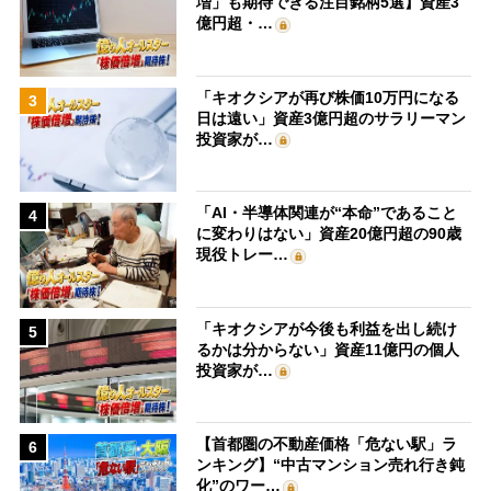
増」も期待できる注目銘柄5選】資産3
億円超・…
「キオクシアが再び株価10万円になる
3
日は遠い」資産3億円超のサラリーマン
投資家が…
「AI・半導体関連が“本命”であること
4
に変わりはない」資産20億円超の90歳
現役トレー…
「キオクシアが今後も利益を出し続け
5
るかは分からない」資産11億円の個人
投資家が…
【首都圏の不動産価格「危ない駅」ラ
6
ンキング】“中古マンション売れ行き鈍
化”のワー…