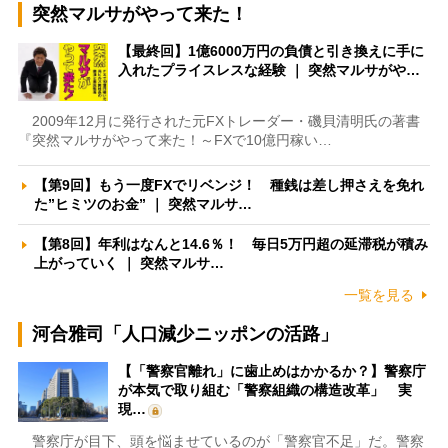
突然マルサがやって来た！
【最終回】1億6000万円の負債と引き換えに手に
入れたプライスレスな経験 ｜ 突然マルサがや…
2009年12月に発行された元FXトレーダー・磯貝清明氏の著書
『突然マルサがやって来た！～FXで10億円稼い…
【第9回】もう一度FXでリベンジ！ 種銭は差し押さえを免れ
た”ヒミツのお金” ｜ 突然マルサ…
【第8回】年利はなんと14.6％！ 毎日5万円超の延滞税が積み
上がっていく ｜ 突然マルサ…
一覧を見る
河合雅司「人口減少ニッポンの活路」
【「警察官離れ」に歯止めはかかるか？】警察庁
が本気で取り組む「警察組織の構造改革」 実
現…
警察庁が目下、頭を悩ませているのが「警察官不足」だ。警察