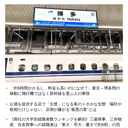
「約5時間かかるし、料金も高いのになぜ？」東京～博多間の
移動に飛行機ではなく新幹線を選ぶ人の事情
お酒を提供する店で「出禁」になる客のトホホな生態 嘔吐や
粗相だけじゃない、店側が嫌がる“最悪の客”とは
《商社の大学別就職者数ランキングを解剖》三菱商事、三井物
産、住友商事への就職者は「東大・早大・慶大で約6割」の現