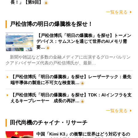
長！」【第9回】
一覧を見る
戸松信博の明日の爆騰株を探せ！
【戸松信博氏「明日の爆騰株」を探せ】トーメン
デバイス：サムスンを通じて世界のAIメモリ需
要…
新聞や雑誌など多数の金融メディアに出演するグローバルリン
クアドバイザーズ代表の戸松信博氏が、最新…
【戸松信博氏「明日の爆騰株」を探せ】レーザーテック：最先
端半導体の製造に不可欠な検査装…
【戸松信博氏「明日の爆騰株」を探せ】TDK：AIインフラを支
えるキープレーヤー 成長の再評…
一覧を見る
田代尚機のチャイナ・リサーチ
中国「Kimi K3」の衝撃に世界はどう対応するの