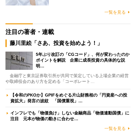
一覧を見る
注目の著者・連載
藤川里絵「さあ、投資を始めよう！」
5年ぶり改訂の「CGコード」、何が変わったのか
ポイントを解説 企業に成長投資の具体的な説
明…
金融庁と東京証券取引所が共同で策定している上場企業の経営
や取締役会のあり方を定める「コーポレート…
【令和のPKOか】GPIFをめぐる片山財務相の「円資産への投
資拡大」発言の波紋 「国債重視」…
インフレでも「物価負け」しない金融商品「物価連動国債」に
注目 元本が物価の動きに合わせ…
一覧を見る