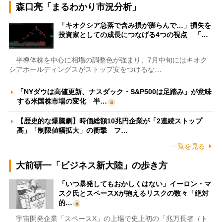
森口亮「まるわかり市況分析」
「キオクシア急落で含み損が膨らんで…」損失を
投資家としての成長につなげる4つの視点 「…
半導体株を中心に相場の調整色が強まり、7月中旬にはキオク
シアホールディングスがストップ安をつけるな…
「NYダウは高値更新、ナスダック・S&P500は足踏み」が意味
する米国株市場の変化 半…
【歴史的な爆騰劇】時価総額10兆円企業が「2連続ストップ
高」「制限値幅拡大」の衝撃 フ…
一覧を見る
大前研一「ビジネス新大陸」の歩き方
「いつ暴発してもおかしくはない」イーロン・マ
スク氏とスペースXが抱えるリスクの数々「絶対
的…
宇宙開発企業「スペースX」の上場で史上初の「兆万長者（ト