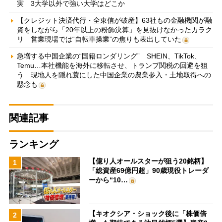
実 3大学以外で強い大学はどこか
【クレジット決済代行・全東信が破産】63社もの金融機関が融
資をしながら「20年以上の粉飾決算」を見抜けなかったカラク
リ 営業現場では“自転車操業”の焦りも表出していた
急増する中国企業の“国籍ロンダリング” SHEIN、TikTok、
Temu…本社機能を海外に移転させ、トランプ関税の回避を狙
う 現地人を隠れ蓑にした中国企業の農業参入・土地取得への
懸念も
関連記事
ランキング
【億り人オールスターが狙う20銘柄】
1
「総資産69億円超」90歳現役トレーダ
ーから“10…
【キオクシア・ショック後に「株価倍
2