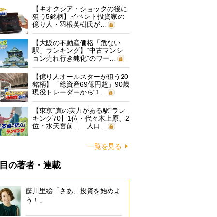
【キオクシア・ショックの後に
狙う5銘柄】イベント投資家の
億り人・羽根英樹氏が…
【大阪の不動産価格「危ない
駅」ランキング】“中古マンシ
ョン売れ行き鈍化”のワー…
【億り人オールスターが狙う20
銘柄】「総資産69億円超」90歳
現役トレーダーから“1…
【東京“真の実力がある駅”ラン
キング70】1位・代々木上原、2
位・水天宮前… 人口…
一覧を見る
目の著者・連載
藤川里絵「さあ、投資を始めよ
う！」