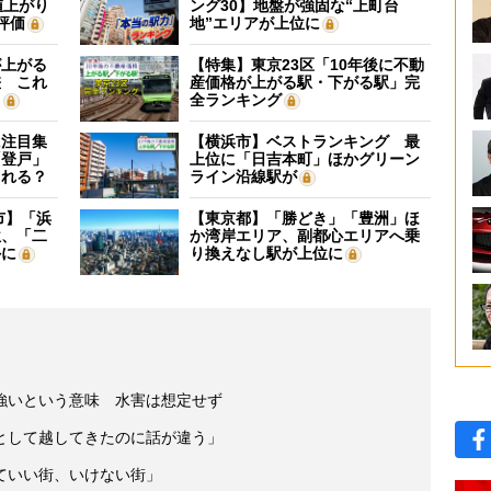
値上がり
ング30】地盤が強固な“上町台
評価
地”エリアが上位に
が上がる
【特集】東京23区「10年後に不動
差 これ
産価格が上がる駅・下がる駅」完
？
全ランキング
に注目集
【横浜市】ベストランキング 最
「登戸」
上位に「日吉本町」ほかグリーン
される？
ライン沿線駅が
市】「浜
【東京都】「勝どき」「豊洲」ほ
位、「二
か湾岸エリア、副都心エリアへ乗
外に
り換えなし駅が上位に
強いという意味 水害は想定せず
として越してきたのに話が違う」
ていい街、いけない街」