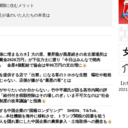
層階に住むメリット
足が遠のいた人たちの本音は
俵に埋まるカネ】大の里、豊昇龍が黒星続きの名古屋場所は
賞金2826万円」が下位力士に渡り「今日はみんなで焼肉
」 金星4個配給で協会は年96万円の支出増に
を提供する店で「出禁」になる客のトホホな生態 嘔吐や粗相
じゃない、店側が嫌がる“最悪の客”とは
【お
202
がやりたいのか分からない」竹中平蔵氏が語る高市内閣の評
「給付付き税額控除はその場しのぎ」いま不可欠なのは“社会
制度の改革議論”と指摘
する中国企業の“国籍ロンダリング” SHEIN、TikTok、
mu…本社機能を海外に移転させ、トランプ関税の回避を狙う
人を隠れ蓑にした中国企業の農業参入・土地取得への懸念も