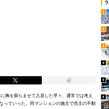
ラ
1
2
3
4
5
に胸を膨らませて入居した早々、通常では考え
6
になっていった。同マンションの施主で売主の不動