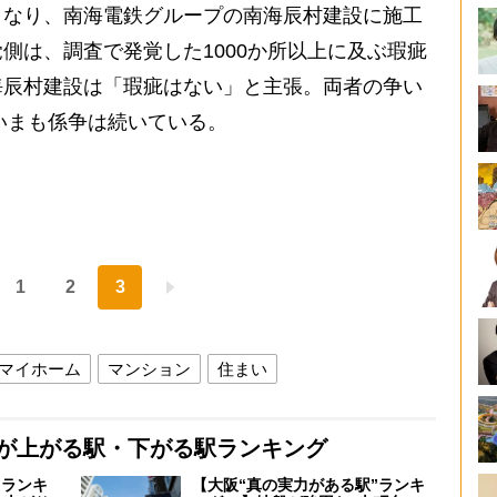
なり、南海電鉄グループの南海辰村建設に施工
側は、調査で発覚した1000か所以上に及ぶ瑕疵
海辰村建設は「瑕疵はない」と主張。両者の争い
、いまも係争は続いている。
1
2
3
マイホーム
マンション
住まい
格が上がる駅・下がる駅ランキング
”ランキ
【大阪“真の実力がある駅”ランキ