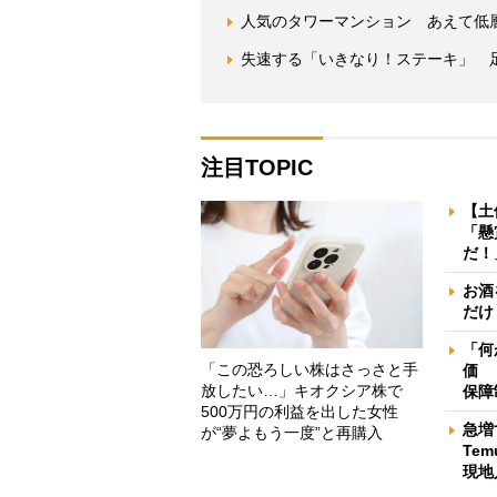
人気のタワーマンション あえて低
失速する「いきなり！ステーキ」 
注目TOPIC
【土
「懸
だ！
お酒
だけ
「何
「この恐ろしい株はさっさと手
価 
放したい…」キオクシア株で
保障
500万円の利益を出した女性
急増
が“夢よもう一度”と再購入
Te
現地