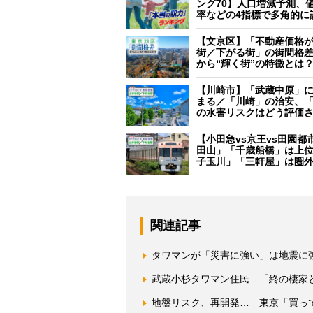
ング70】人口増減予測、
率などの4指標で多角的に
【文京区】「不動産価格
街／下がる街」の街間格
から“輝く街”の特徴とは
【川崎市】「武蔵中原」
まる／「川崎」の治安、
の水害リスクはどう評価
【小田急vs京王vs田園都
田山」「千歳船橋」は上
子玉川」「三軒屋」は圏
関連記事
タワマンが「災害に強い」は地震に
武蔵小杉タワマン住民 「終の棲家
地盤リスク、再開発… 東京「買っ