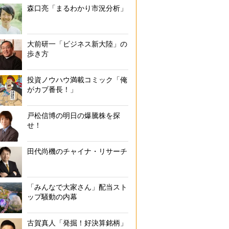
森口亮「まるわかり市況分析」
大前研一「ビジネス新大陸」の
歩き方
投資ノウハウ満載コミック「俺
がカブ番長！」
戸松信博の明日の爆騰株を探
せ！
田代尚機のチャイナ・リサーチ
「みんなで大家さん」配当スト
ップ騒動の内幕
古賀真人「発掘！好決算銘柄」