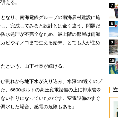
が訴える。
7
主となり、南海電鉄グループの南海辰村建設に施
8
かし、完成してみると設計とは全く違う、問題だ
の防水処理が不完全なため、最上階の部屋は雨漏
9
はカビやキノコまで生える始末。とても人が住め
10
たという。山下社長が続ける。
び割れから地下水が入り込み、水深1m近くのプ
た、6600ボルトの高圧変電設備の上に排水管を
注
えない作りになっていたのです。変電設備のすぐ
一漏水した場合、感電の危険もある」