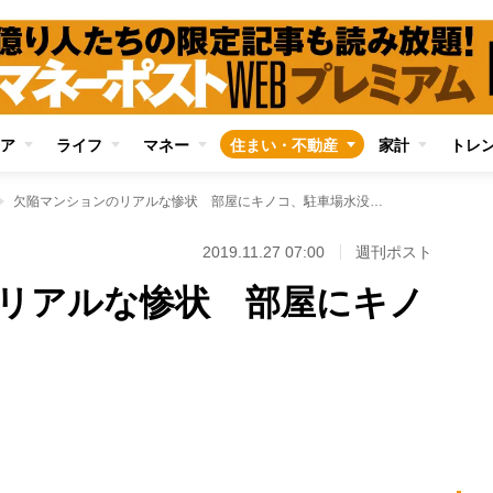
ア
ライフ
マネー
住まい・不動産
家計
トレ
欠陥マンションのリアルな惨状 部屋にキノコ、駐車場水没…
2019.11.27 07:00
週刊ポスト
リアルな惨状 部屋にキノ
Loaded
:
100.00%
/