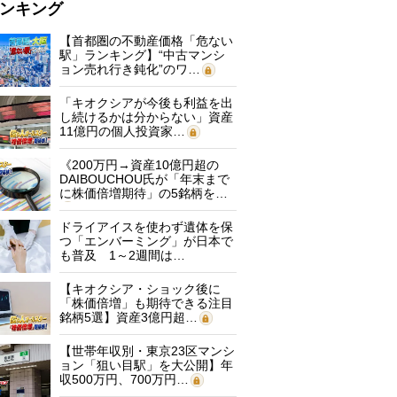
ンキング
【首都圏の不動産価格「危ない
駅」ランキング】“中古マンシ
ョン売れ行き鈍化”のワ…
「キオクシアが今後も利益を出
し続けるかは分からない」資産
11億円の個人投資家…
《200万円→資産10億円超の
DAIBOUCHOU氏が「年末まで
に株価倍増期待」の5銘柄を…
ドライアイスを使わず遺体を保
つ「エンバーミング」が日本で
も普及 1～2週間は…
【キオクシア・ショック後に
「株価倍増」も期待できる注目
銘柄5選】資産3億円超…
【世帯年収別・東京23区マンシ
ョン「狙い目駅」を大公開】年
収500万円、700万円…