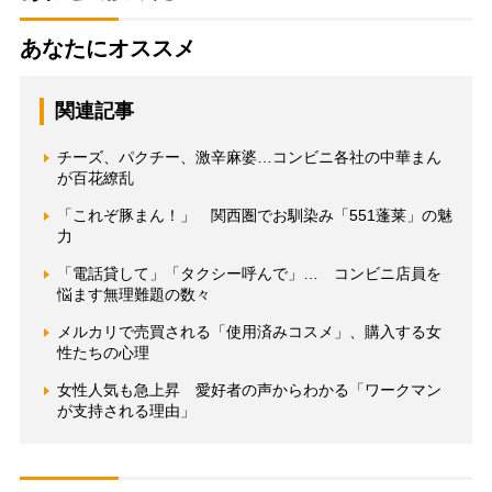
あなたにオススメ
関連記事
チーズ、パクチー、激辛麻婆…コンビニ各社の中華まん
が百花繚乱
「これぞ豚まん！」 関西圏でお馴染み「551蓬莱」の魅
力
「電話貸して」「タクシー呼んで」… コンビニ店員を
悩ます無理難題の数々
メルカリで売買される「使用済みコスメ」、購入する女
性たちの心理
女性人気も急上昇 愛好者の声からわかる「ワークマン
が支持される理由」