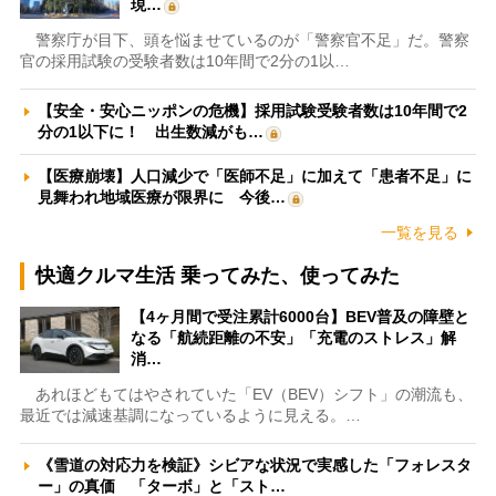
現…
警察庁が目下、頭を悩ませているのが「警察官不足」だ。警察
官の採用試験の受験者数は10年間で2分の1以…
【安全・安心ニッポンの危機】採用試験受験者数は10年間で2
分の1以下に！ 出生数減がも…
【医療崩壊】人口減少で「医師不足」に加えて「患者不足」に
見舞われ地域医療が限界に 今後…
一覧を見る
快適クルマ生活 乗ってみた、使ってみた
【4ヶ月間で受注累計6000台】BEV普及の障壁と
なる「航続距離の不安」「充電のストレス」解
消…
あれほどもてはやされていた「EV（BEV）シフト」の潮流も、
最近では減速基調になっているように見える。…
《雪道の対応力を検証》シビアな状況で実感した「フォレスタ
ー」の真価 「ターボ」と「スト…