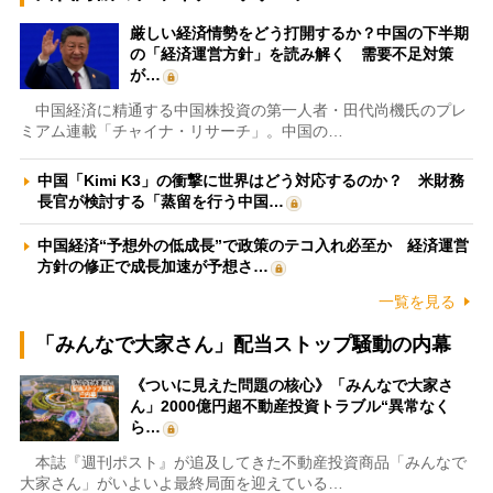
厳しい経済情勢をどう打開するか？中国の下半期
の「経済運営方針」を読み解く 需要不足対策
が…
中国経済に精通する中国株投資の第一人者・田代尚機氏のプレ
ミアム連載「チャイナ・リサーチ」。中国の…
中国「Kimi K3」の衝撃に世界はどう対応するのか？ 米財務
長官が検討する「蒸留を行う中国…
中国経済“予想外の低成長”で政策のテコ入れ必至か 経済運営
方針の修正で成長加速が予想さ…
一覧を見る
「みんなで大家さん」配当ストップ騒動の内幕
《ついに見えた問題の核心》「みんなで大家さ
ん」2000億円超不動産投資トラブル“異常なく
ら…
本誌『週刊ポスト』が追及してきた不動産投資商品「みんなで
大家さん」がいよいよ最終局面を迎えている…