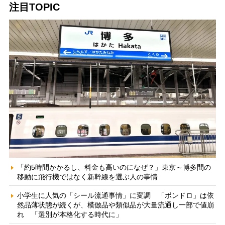
注目TOPIC
「約5時間かかるし、料金も高いのになぜ？」東京～博多間の
移動に飛行機ではなく新幹線を選ぶ人の事情
小学生に人気の「シール流通事情」に変調 「ボンドロ」は依
然品薄状態が続くが、模倣品や類似品が大量流通し一部で値崩
れ 「選別が本格化する時代に」