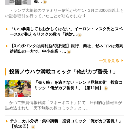
疑…
トランプ大統領のファミリー信託が今年1～3月に3000回以上も
の証券取引を行っていたことが明らかになり…
「いつ暴発してもおかしくはない」イーロン・マスク氏とスペ
ースXが抱えるリスクの数々「絶対…
【3メガバンクは純利益5兆円超】銀行、商社、ゼネコンは最高
益続出の一方で、中小企業・…
一覧を見る
投資ノウハウ満載コミック「俺がカブ番長！」
「売り時」を逃さないトレンド見極め術 投資コ
ミック「俺がカブ番長！」【第11回】
かつて投資情報雑誌「マネーポスト」にて、圧倒的な情報量が
詰め込まれた「天下無敵の株コミック」とし…
テクニカル分析・集中講義 投資コミック「俺がカブ番長！」
【第10回】