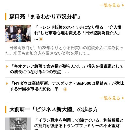
一覧を見る
森口亮「まるわかり市況分析」
「トレンド転換のスイッチになり得る」“介入慣
れ”した市場心理を変える「日米協調為替介入」
…
日米両政府が、約28年ぶりとなる円買いの協調介入に踏み切っ
た。米国も追加介入を辞さない姿勢を示して…
「キオクシア急落で含み損が膨らんで…」損失を投資家として
の成長につなげる4つの視点 …
「NYダウは高値更新、ナスダック・S&P500は足踏み」が意味
する米国株市場の変化 半…
一覧を見る
大前研一「ビジネス新大陸」の歩き方
「イラン戦争を利用して儲けている」利益相反と
の批判が強まるトランプファミリーの不正蓄財