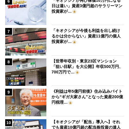
「キオクシアが再び株価10万円になる
6
日は遠い」資産3億円超のサラリーマン
投資家が…
「キオクシアが今後も利益を出し続け
7
るかは分からない」資産11億円の個人
投資家が…
【世帯年収別・東京23区マンション
8
「狙い目駅」を大公開】年収500万円、
700万円で…
《利益は年5億円前後》住み込みバイト
9
から“ギガ大家さん”となった資産200億
円税理…
【キオクシアが「配当」導入へ】それ
10
でも資産10億円超の配当株投資の達人