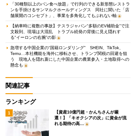
「30種類以上のパン食べ放題」で行列のできる新形態レストラ
ンを手掛けるサンマルクホールディングス 同社に聞いた「店
舗展開のコンセプト」、事業を多角化してもぶれない軸
【納車時に複数の事故】テスラジャパン“多額のEV補助金”で注
文殺到、現場は大混乱 トラブル続発の背後に見え隠れす
る“イーロンの右腕”の影
急増する中国企業の“国籍ロンダリング” SHEIN、TikTok、
Temu…本社機能を海外に移転させ、トランプ関税の回避を狙
う 現地人を隠れ蓑にした中国企業の農業参入・土地取得への
懸念も
関連記事
ランキング
【資産10億円超・かんちさんが厳
1
選！】「キオクシアの次」に資金が流
れる期待の高…