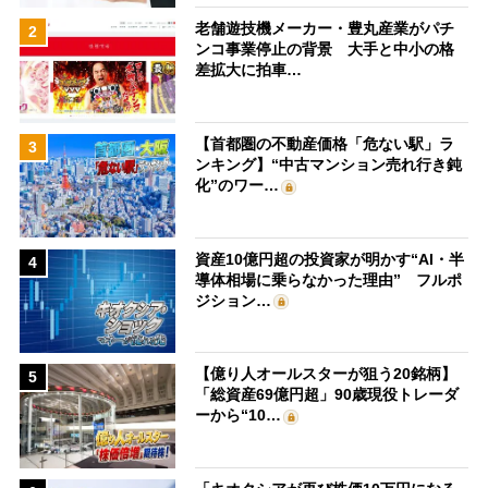
老舗遊技機メーカー・豊丸産業がパチ
2
ンコ事業停止の背景 大手と中小の格
差拡大に拍車…
【首都圏の不動産価格「危ない駅」ラ
3
ンキング】“中古マンション売れ行き鈍
化”のワー…
資産10億円超の投資家が明かす“AI・半
4
導体相場に乗らなかった理由” フルポ
ジション…
【億り人オールスターが狙う20銘柄】
5
「総資産69億円超」90歳現役トレーダ
ーから“10…