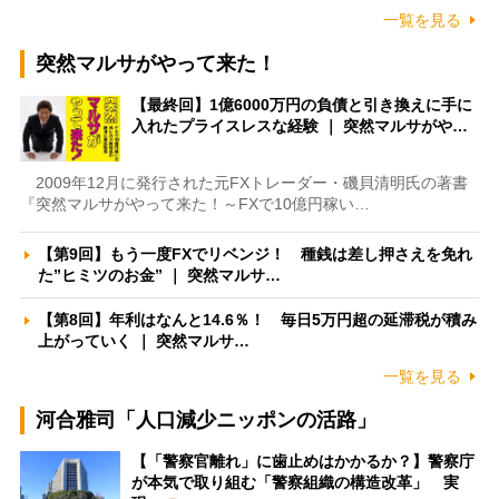
一覧を見る
突然マルサがやって来た！
【最終回】1億6000万円の負債と引き換えに手に
入れたプライスレスな経験 ｜ 突然マルサがや…
2009年12月に発行された元FXトレーダー・磯貝清明氏の著書
『突然マルサがやって来た！～FXで10億円稼い…
【第9回】もう一度FXでリベンジ！ 種銭は差し押さえを免れ
た”ヒミツのお金” ｜ 突然マルサ…
【第8回】年利はなんと14.6％！ 毎日5万円超の延滞税が積み
上がっていく ｜ 突然マルサ…
一覧を見る
河合雅司「人口減少ニッポンの活路」
【「警察官離れ」に歯止めはかかるか？】警察庁
が本気で取り組む「警察組織の構造改革」 実