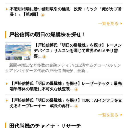
不透明相場に勝つ信用取引の極意 投資コミック「俺がカブ番
長！」【第9回】
一覧を見る
戸松信博の明日の爆騰株を探せ！
【戸松信博氏「明日の爆騰株」を探せ】トーメン
デバイス：サムスンを通じて世界のAIメモリ需
要…
新聞や雑誌など多数の金融メディアに出演するグローバルリン
クアドバイザーズ代表の戸松信博氏が、最新…
【戸松信博氏「明日の爆騰株」を探せ】レーザーテック：最先
端半導体の製造に不可欠な検査装…
【戸松信博氏「明日の爆騰株」を探せ】TDK：AIインフラを支
えるキープレーヤー 成長の再評…
一覧を見る
田代尚機のチャイナ・リサーチ