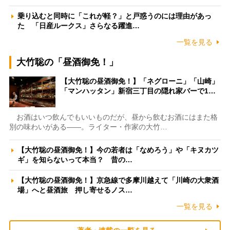
乗り込むと同時に「これが軽？」と戸惑うのには理由があっ
た 「日産ルークス」さらなる躍進…
一覧を見る
大竹聡の「昼酒御免！」
【大竹聡の昼酒御免！】「ネグローニ」「山崎」
「マンハッタン」新宿三丁目の隠れ家バーで1…
お酒はいつ飲んでもいいものだが、昼から飲むお酒にはまた格
別の味わいがある――。ライター・作家の大竹…
【大竹聡の昼酒御免！】今の若者は「なめろう」や「キヌカツ
ギ」を知らないって本当？ 昔の…
【大竹聡の昼酒御免！】京急線で多摩川越えて「川崎の大衆酒
場」へと昼酒旅 押し寄せるノス…
一覧を見る