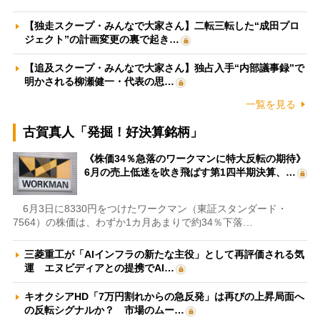
【独走スクープ・みんなで大家さん】二転三転した“成田プロ
ジェクト”の計画変更の裏で起き…
【追及スクープ・みんなで大家さん】独占入手“内部議事録”で
明かされる柳瀬健一・代表の思…
一覧を見る
古賀真人「発掘！好決算銘柄」
《株価34％急落のワークマンに特大反転の期待》
6月の売上低迷を吹き飛ばす第1四半期決算、…
6月3日に8330円をつけたワークマン（東証スタンダード・
7564）の株価は、わずか1カ月あまりで約34％下落…
三菱重工が「AIインフラの新たな主役」として再評価される気
運 エヌビディアとの提携でAI…
キオクシアHD「7万円割れからの急反発」は再びの上昇局面へ
の反転シグナルか？ 市場のムー…