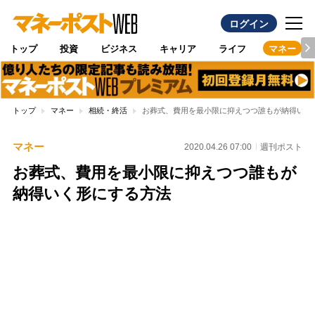
ログイン
トップ
投資
ビジネス
キャリア
ライフ
マネー
トップ
マネー
相続・終活
お葬式、費用を最小限に抑えつつ誰もが納得いく
マネー
2020.04.26 07:00
週刊ポスト
お葬式、費用を最小限に抑えつつ誰もが
納得いく形にする方法
Loaded
:
100.00%
/
Unmute