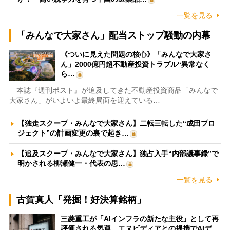
一覧を見る
「みんなで大家さん」配当ストップ騒動の内幕
《ついに見えた問題の核心》「みんなで大家さ
ん」2000億円超不動産投資トラブル“異常なく
ら…
本誌『週刊ポスト』が追及してきた不動産投資商品「みんなで
大家さん」がいよいよ最終局面を迎えている…
【独走スクープ・みんなで大家さん】二転三転した“成田プロ
ジェクト”の計画変更の裏で起き…
【追及スクープ・みんなで大家さん】独占入手“内部議事録”で
明かされる柳瀬健一・代表の思…
一覧を見る
古賀真人「発掘！好決算銘柄」
三菱重工が「AIインフラの新たな主役」として再
評価される気運 エヌビディアとの提携でAIデ…