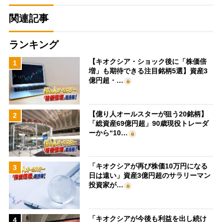
関連記事
ランキング
【キオクシア・ショック後に「株価倍
1
増」も期待できる注目銘柄5選】資産3
億円超・…
【億り人オールスターが狙う20銘柄】
2
「総資産69億円超」90歳現役トレーダ
ーから“10…
「キオクシアが再び株価10万円になる
3
日は遠い」資産3億円超のサラリーマン
投資家が…
「キオクシアが今後も利益を出し続け
4