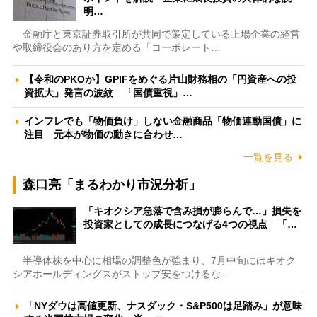
明…
金融庁と東京証券取引所が共同で策定している上場企業の経営
や取締役会のあり方を定める「コーポレート…
【令和のPKOか】GPIFをめぐる片山財務相の「円資産への投
資拡大」発言の波紋 「国債重視」…
インフレでも「物価負け」しない金融商品「物価連動国債」に
注目 元本が物価の動きに合わせ…
一覧を見る
森口亮「まるわかり市況分析」
「キオクシア急落で含み損が膨らんで…」損失を
投資家としての成長につなげる4つの視点 「…
半導体株を中心に相場の調整色が強まり、7月中旬にはキオク
シアホールディングスがストップ安をつけるな…
「NYダウは高値更新、ナスダック・S&P500は足踏み」が意味