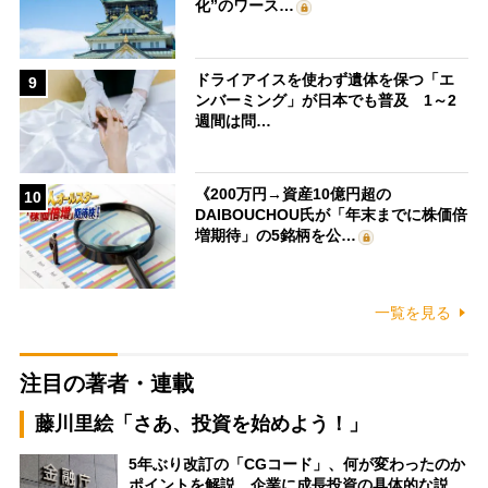
化”のワース…
ドライアイスを使わず遺体を保つ「エ
9
ンバーミング」が日本でも普及 1～2
週間は問…
《200万円→資産10億円超の
10
DAIBOUCHOU氏が「年末までに株価倍
増期待」の5銘柄を公…
一覧を見る
注目の著者・連載
藤川里絵「さあ、投資を始めよう！」
5年ぶり改訂の「CGコード」、何が変わったのか
ポイントを解説 企業に成長投資の具体的な説