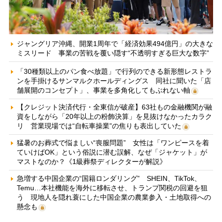
ジャングリア沖縄、開業1周年で「経済効果494億円」の大きな
ミスリード 事業の苦戦を覆い隠す“不透明すぎる巨大な数字”
「30種類以上のパン食べ放題」で行列のできる新形態レストラ
ンを手掛けるサンマルクホールディングス 同社に聞いた「店
舗展開のコンセプト」、事業を多角化してもぶれない軸
【クレジット決済代行・全東信が破産】63社もの金融機関が融
資をしながら「20年以上の粉飾決算」を見抜けなかったカラク
リ 営業現場では“自転車操業”の焦りも表出していた
猛暑のお葬式で悩ましい“喪服問題” 女性は「ワンピースを着
ていけばOK」という俗説に潜む誤解、なぜ「ジャケット」が
マストなのか？《1級葬祭ディレクターが解説》
急増する中国企業の“国籍ロンダリング” SHEIN、TikTok、
Temu…本社機能を海外に移転させ、トランプ関税の回避を狙
う 現地人を隠れ蓑にした中国企業の農業参入・土地取得への
懸念も