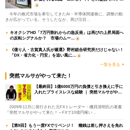
今年の株式市場を牽引してきたAI・半導体関連株に、調整の動
きが広がっている。そうしたなか、再び注目…
キオクシアHD「7万円割れからの急反発」は再びの上昇局面へ
の反転シグナルか？ 市場のムー…
《億り人・古賀真人氏が厳選》野村総合研究所だけじゃない！
「DX・省力化・円安」を追い風に…
一覧を見る
突然マルサがやって来た！
【最終回】1億6000万円の負債と引き換えに手に
入れたプライスレスな経験 ｜ 突然マルサがや…
2009年12月に発行された元FXトレーダー・磯貝清明氏の著書
『突然マルサがやって来た！～FXで10億円稼い…
【第9回】もう一度FXでリベンジ！ 種銭は差し押さえを免れ