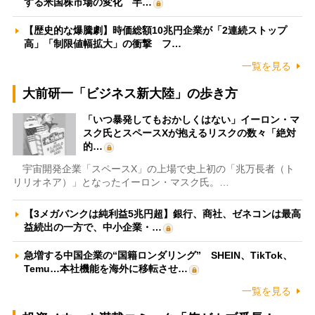
する米国株市場の変化 半…
【歴史的な爆騰劇】時価総額10兆円企業が「2連続ストップ
高」「制限値幅拡大」の衝撃 フ…
一覧を見る
大前研一「ビジネス新大陸」の歩き方
「いつ暴発してもおかしくはない」イーロン・マ
スク氏とスペースXが抱えるリスクの数々「絶対
的…
宇宙開発企業「スペースX」の上場で史上初の「兆万長者（ト
リリオネア）」となったイーロン・マスク氏。…
【3メガバンクは純利益5兆円超】銀行、商社、ゼネコンは最高
益続出の一方で、中小企業・…
急増する中国企業の“国籍ロンダリング” SHEIN、TikTok、
Temu…本社機能を海外に移転させ…
一覧を見る