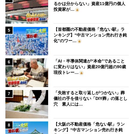
るかは分からない」資産11億円の個人
投資家が…
【首都圏の不動産価格「危ない駅」ラ
5
ンキング】“中古マンション売れ行き鈍
化”のワー…
「AI・半導体関連が“本命”であること
6
に変わりはない」資産20億円超の90歳
現役トレー…
「失敗すると取り返しがつかない」葬
7
儀社の手を借りない「DIY葬」の落とし
穴 素人には…
【大阪の不動産価格「危ない駅」ラン
8
キング】“中古マンション売れ行き鈍