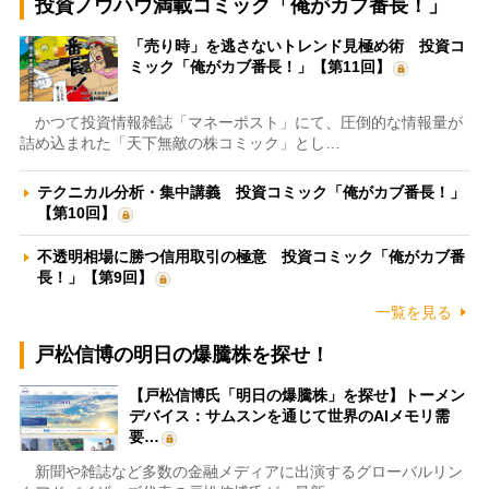
投資ノウハウ満載コミック「俺がカブ番長！」
「売り時」を逃さないトレンド見極め術 投資コ
ミック「俺がカブ番長！」【第11回】
かつて投資情報雑誌「マネーポスト」にて、圧倒的な情報量が
詰め込まれた「天下無敵の株コミック」とし…
テクニカル分析・集中講義 投資コミック「俺がカブ番長！」
【第10回】
不透明相場に勝つ信用取引の極意 投資コミック「俺がカブ番
長！」【第9回】
一覧を見る
戸松信博の明日の爆騰株を探せ！
【戸松信博氏「明日の爆騰株」を探せ】トーメン
デバイス：サムスンを通じて世界のAIメモリ需
要…
新聞や雑誌など多数の金融メディアに出演するグローバルリン