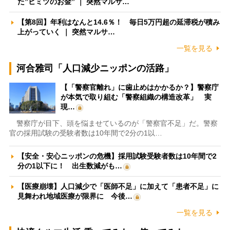
た”ヒミツのお金” ｜ 突然マルサ…
【第8回】年利はなんと14.6％！ 毎日5万円超の延滞税が積み
上がっていく ｜ 突然マルサ…
一覧を見る
河合雅司「人口減少ニッポンの活路」
【「警察官離れ」に歯止めはかかるか？】警察庁
が本気で取り組む「警察組織の構造改革」 実
現…
警察庁が目下、頭を悩ませているのが「警察官不足」だ。警察
官の採用試験の受験者数は10年間で2分の1以…
【安全・安心ニッポンの危機】採用試験受験者数は10年間で2
分の1以下に！ 出生数減がも…
【医療崩壊】人口減少で「医師不足」に加えて「患者不足」に
見舞われ地域医療が限界に 今後…
一覧を見る