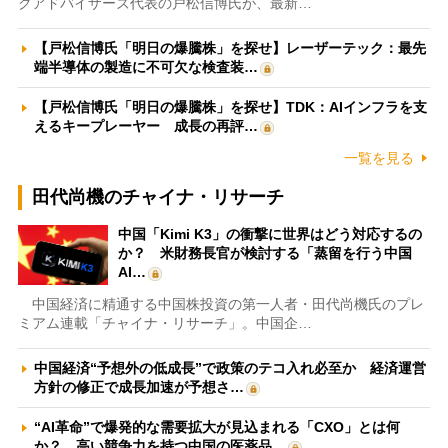
クアドバイザーズ代表の戸松信博氏が、最新…
【戸松信博氏「明日の爆騰株」を探せ】レーザーテック：最先
端半導体の製造に不可欠な検査装…
【戸松信博氏「明日の爆騰株」を探せ】TDK：AIインフラを支
えるキープレーヤー 成長の再評…
一覧を見る
田代尚機のチャイナ・リサーチ
中国「Kimi K3」の衝撃に世界はどう対応するの
か？ 米財務長官が検討する「蒸留を行う中国
AI…
中国経済に精通する中国株投資の第一人者・田代尚機氏のプレ
ミアム連載「チャイナ・リサーチ」。中国企…
中国経済“予想外の低成長”で政策のテコ入れ必至か 経済運営
方針の修正で成長加速が予想さ…
“AI革命”で爆発的な需要拡大が見込まれる「CXO」とは何
か？ 高い競争力を持つ中国の医薬品…