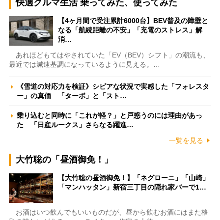
快適クルマ生活 乗ってみた、使ってみた
【4ヶ月間で受注累計6000台】BEV普及の障壁と
なる「航続距離の不安」「充電のストレス」解
消…
あれほどもてはやされていた「EV（BEV）シフト」の潮流も、
最近では減速基調になっているように見える。…
《雪道の対応力を検証》シビアな状況で実感した「フォレスタ
ー」の真価 「ターボ」と「スト…
乗り込むと同時に「これが軽？」と戸惑うのには理由があっ
た 「日産ルークス」さらなる躍進…
一覧を見る
大竹聡の「昼酒御免！」
【大竹聡の昼酒御免！】「ネグローニ」「山崎」
「マンハッタン」新宿三丁目の隠れ家バーで1…
お酒はいつ飲んでもいいものだが、昼から飲むお酒にはまた格