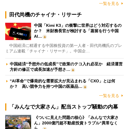
一覧を見る
田代尚機のチャイナ・リサーチ
中国「Kimi K3」の衝撃に世界はどう対応するの
か？ 米財務長官が検討する「蒸留を行う中国
AI…
中国経済に精通する中国株投資の第一人者・田代尚機氏のプレ
ミアム連載「チャイナ・リサーチ」。中国企…
中国経済“予想外の低成長”で政策のテコ入れ必至か 経済運営
方針の修正で成長加速が予想さ…
“AI革命”で爆発的な需要拡大が見込まれる「CXO」とは何
か？ 高い競争力を持つ中国の医薬品…
一覧を見る
「みんなで大家さん」配当ストップ騒動の内幕
《ついに見えた問題の核心》「みんなで大家さ
ん」2000億円超不動産投資トラブル“異常なく
ら…