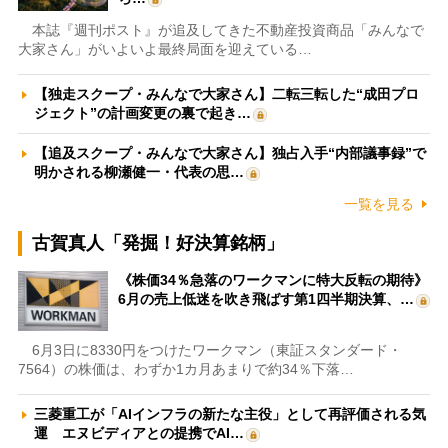
本誌『週刊ポスト』が追及してきた不動産投資商品「みんなで
大家さん」がいよいよ最終局面を迎えている…
【独走スクープ・みんなで大家さん】二転三転した“成田プロ
ジェクト”の計画変更の裏で起き…
【追及スクープ・みんなで大家さん】独占入手“内部議事録”で
明かされる柳瀬健一・代表の思…
一覧を見る
古賀真人「発掘！好決算銘柄」
《株価34％急落のワークマンに特大反転の期待》
6月の売上低迷を吹き飛ばす第1四半期決算、…
6月3日に8330円をつけたワークマン（東証スタンダード・
7564）の株価は、わずか1カ月あまりで約34％下落…
三菱重工が「AIインフラの新たな主役」として再評価される気
運 エヌビディアとの提携でAI…