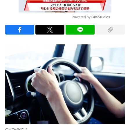
Powered by 
GliaStudios
Mute
Go To免許？