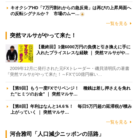
キオクシアHD「7万円割れからの急反発」は再びの上昇局面へ
の反転シグナルか？ 市場のムー…
一覧を見る
突然マルサがやって来た！
【最終回】1億6000万円の負債と引き換えに手に
入れたプライスレスな経験 ｜ 突然マルサがや…
2009年12月に発行された元FXトレーダー・磯貝清明氏の著書
『突然マルサがやって来た！～FXで10億円稼い…
【第9回】もう一度FXでリベンジ！ 種銭は差し押さえを免れ
た”ヒミツのお金” ｜ 突然マルサ…
【第8回】年利はなんと14.6％！ 毎日5万円超の延滞税が積み
上がっていく ｜ 突然マルサ…
一覧を見る
河合雅司「人口減少ニッポンの活路」