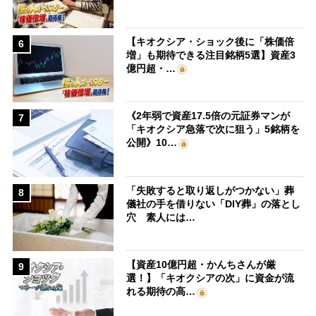
【キオクシア・ショック後に「株価倍
6
増」も期待できる注目銘柄5選】資産3
億円超・…
《2年弱で資産17.5倍の元証券マンが
7
「キオクシア急落で次に狙う」5銘柄を
公開》10…
「失敗すると取り返しがつかない」葬
8
儀社の手を借りない「DIY葬」の落とし
穴 素人には…
【資産10億円超・かんちさんが厳
9
選！】「キオクシアの次」に資金が流
れる期待の高…