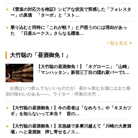
《雪道の対応力を検証》シビアな状況で実感した「フォレスタ
ー」の真価 「ターボ」と「スト…
乗り込むと同時に「これが軽？」と戸惑うのには理由があっ
た 「日産ルークス」さらなる躍進…
一覧を見る
大竹聡の「昼酒御免！」
【大竹聡の昼酒御免！】「ネグローニ」「山崎」
「マンハッタン」新宿三丁目の隠れ家バーで1…
お酒はいつ飲んでもいいものだが、昼から飲むお酒にはまた格
別の味わいがある――。ライター・作家の大竹…
【大竹聡の昼酒御免！】今の若者は「なめろう」や「キヌカツ
ギ」を知らないって本当？ 昔の…
【大竹聡の昼酒御免！】京急線で多摩川越えて「川崎の大衆酒
場」へと昼酒旅 押し寄せるノス…