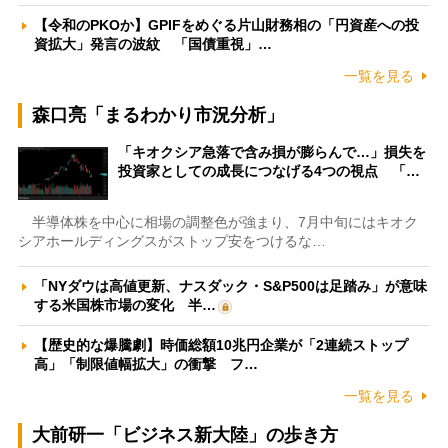
【令和のPKOか】GPIFをめぐる片山財務相の「円資産への投
資拡大」発言の波紋 「国債重視」…
一覧を見る
森口亮「まるわかり市況分析」
「キオクシア急落で含み損が膨らんで…」損失を
投資家としての成長につなげる4つの視点 「…
半導体株を中心に相場の調整色が強まり、7月中旬にはキオク
シアホールディングスがストップ安をつけるな…
「NYダウは高値更新、ナスダック・S&P500は足踏み」が意味
する米国株市場の変化 半…
【歴史的な爆騰劇】時価総額10兆円企業が「2連続ストップ
高」「制限値幅拡大」の衝撃 フ…
一覧を見る
大前研一「ビジネス新大陸」の歩き方