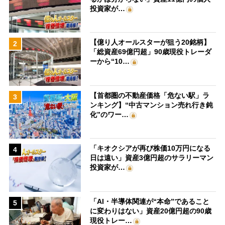
投資家が…
【億り人オールスターが狙う20銘柄】
2
「総資産69億円超」90歳現役トレーダ
ーから“10…
【首都圏の不動産価格「危ない駅」ラ
3
ンキング】“中古マンション売れ行き鈍
化”のワー…
「キオクシアが再び株価10万円になる
4
日は遠い」資産3億円超のサラリーマン
投資家が…
「AI・半導体関連が“本命”であること
5
に変わりはない」資産20億円超の90歳
現役トレー…