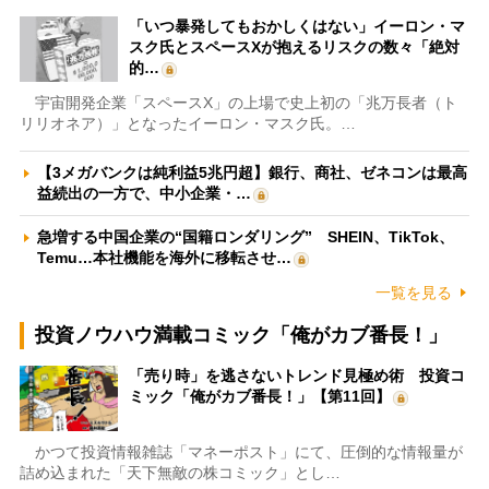
「いつ暴発してもおかしくはない」イーロン・マ
スク氏とスペースXが抱えるリスクの数々「絶対
的…
宇宙開発企業「スペースX」の上場で史上初の「兆万長者（ト
リリオネア）」となったイーロン・マスク氏。…
【3メガバンクは純利益5兆円超】銀行、商社、ゼネコンは最高
益続出の一方で、中小企業・…
急増する中国企業の“国籍ロンダリング” SHEIN、TikTok、
Temu…本社機能を海外に移転させ…
一覧を見る
投資ノウハウ満載コミック「俺がカブ番長！」
「売り時」を逃さないトレンド見極め術 投資コ
ミック「俺がカブ番長！」【第11回】
かつて投資情報雑誌「マネーポスト」にて、圧倒的な情報量が
詰め込まれた「天下無敵の株コミック」とし…