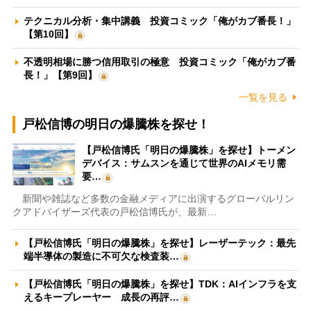
テクニカル分析・集中講義 投資コミック「俺がカブ番長！」
【第10回】
不透明相場に勝つ信用取引の極意 投資コミック「俺がカブ番
長！」【第9回】
一覧を見る
戸松信博の明日の爆騰株を探せ！
【戸松信博氏「明日の爆騰株」を探せ】トーメン
デバイス：サムスンを通じて世界のAIメモリ需
要…
新聞や雑誌など多数の金融メディアに出演するグローバルリン
クアドバイザーズ代表の戸松信博氏が、最新…
【戸松信博氏「明日の爆騰株」を探せ】レーザーテック：最先
端半導体の製造に不可欠な検査装…
【戸松信博氏「明日の爆騰株」を探せ】TDK：AIインフラを支
えるキープレーヤー 成長の再評…