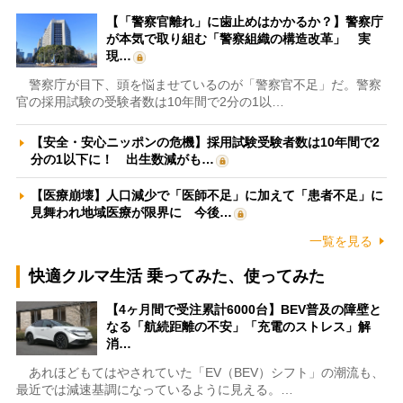
【「警察官離れ」に歯止めはかかるか？】警察庁
が本気で取り組む「警察組織の構造改革」 実
現…
警察庁が目下、頭を悩ませているのが「警察官不足」だ。警察
官の採用試験の受験者数は10年間で2分の1以…
【安全・安心ニッポンの危機】採用試験受験者数は10年間で2
分の1以下に！ 出生数減がも…
【医療崩壊】人口減少で「医師不足」に加えて「患者不足」に
見舞われ地域医療が限界に 今後…
一覧を見る
快適クルマ生活 乗ってみた、使ってみた
【4ヶ月間で受注累計6000台】BEV普及の障壁と
なる「航続距離の不安」「充電のストレス」解
消…
あれほどもてはやされていた「EV（BEV）シフト」の潮流も、
最近では減速基調になっているように見える。…