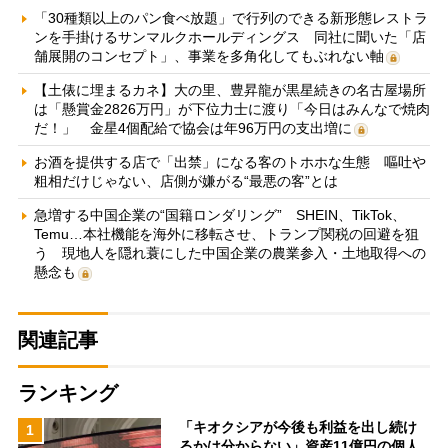
「30種類以上のパン食べ放題」で行列のできる新形態レストラ
ンを手掛けるサンマルクホールディングス 同社に聞いた「店
舗展開のコンセプト」、事業を多角化してもぶれない軸
【土俵に埋まるカネ】大の里、豊昇龍が黒星続きの名古屋場所
は「懸賞金2826万円」が下位力士に渡り「今日はみんなで焼肉
だ！」 金星4個配給で協会は年96万円の支出増に
お酒を提供する店で「出禁」になる客のトホホな生態 嘔吐や
粗相だけじゃない、店側が嫌がる“最悪の客”とは
急増する中国企業の“国籍ロンダリング” SHEIN、TikTok、
Temu…本社機能を海外に移転させ、トランプ関税の回避を狙
う 現地人を隠れ蓑にした中国企業の農業参入・土地取得への
懸念も
関連記事
ランキング
「キオクシアが今後も利益を出し続け
1
るかは分からない」資産11億円の個人