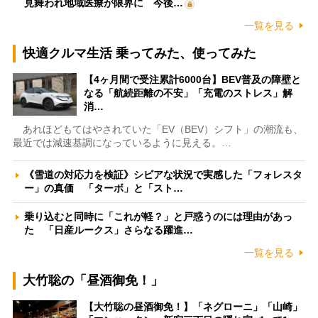
見舞われ地域医療が限界に 今後…
一覧を見る
快適クルマ生活 乗ってみた、使ってみた
【4ヶ月間で受注累計6000台】BEV普及の障壁と
なる「航続距離の不安」「充電のストレス」解
消…
あれほどもてはやされていた「EV（BEV）シフト」の潮流も、
最近では減速基調になっているように見える。…
《雪道の対応力を検証》シビアな状況で実感した「フォレスタ
ー」の真価 「ターボ」と「スト…
乗り込むと同時に「これが軽？」と戸惑うのには理由があっ
た 「日産ルークス」さらなる躍進…
一覧を見る
大竹聡の「昼酒御免！」
【大竹聡の昼酒御免！】「ネグローニ」「山崎」