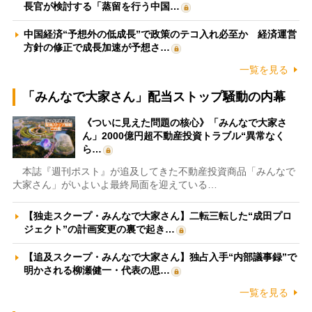
長官が検討する「蒸留を行う中国…
中国経済“予想外の低成長”で政策のテコ入れ必至か 経済運営
方針の修正で成長加速が予想さ…
一覧を見る
「みんなで大家さん」配当ストップ騒動の内幕
《ついに見えた問題の核心》「みんなで大家さ
ん」2000億円超不動産投資トラブル“異常なく
ら…
本誌『週刊ポスト』が追及してきた不動産投資商品「みんなで
大家さん」がいよいよ最終局面を迎えている…
【独走スクープ・みんなで大家さん】二転三転した“成田プロ
ジェクト”の計画変更の裏で起き…
【追及スクープ・みんなで大家さん】独占入手“内部議事録”で
明かされる柳瀬健一・代表の思…
一覧を見る