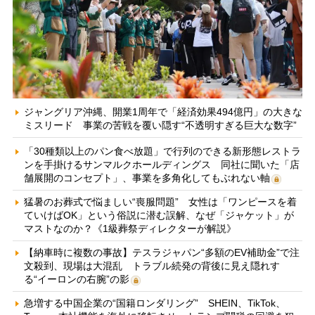
ジャングリア沖縄、開業1周年で「経済効果494億円」の大きな
ミスリード 事業の苦戦を覆い隠す“不透明すぎる巨大な数字”
「30種類以上のパン食べ放題」で行列のできる新形態レストラ
ンを手掛けるサンマルクホールディングス 同社に聞いた「店
舗展開のコンセプト」、事業を多角化してもぶれない軸
猛暑のお葬式で悩ましい“喪服問題” 女性は「ワンピースを着
ていけばOK」という俗説に潜む誤解、なぜ「ジャケット」が
マストなのか？《1級葬祭ディレクターが解説》
【納車時に複数の事故】テスラジャパン“多額のEV補助金”で注
文殺到、現場は大混乱 トラブル続発の背後に見え隠れす
る“イーロンの右腕”の影
急増する中国企業の“国籍ロンダリング” SHEIN、TikTok、