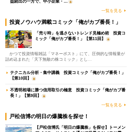
益続出の一方で、中小企業・…
一覧を見る
投資ノウハウ満載コミック「俺がカブ番長！」
「売り時」を逃さないトレンド見極め術 投資コ
ミック「俺がカブ番長！」【第11回】
かつて投資情報雑誌「マネーポスト」にて、圧倒的な情報量が
詰め込まれた「天下無敵の株コミック」とし…
テクニカル分析・集中講義 投資コミック「俺がカブ番長！」
【第10回】
不透明相場に勝つ信用取引の極意 投資コミック「俺がカブ番
長！」【第9回】
一覧を見る
戸松信博の明日の爆騰株を探せ！
【戸松信博氏「明日の爆騰株」を探せ】トーメン