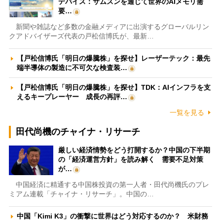
デバイス：サムスンを通じて世界のAIメモリ需
要…
新聞や雑誌など多数の金融メディアに出演するグローバルリン
クアドバイザーズ代表の戸松信博氏が、最新…
【戸松信博氏「明日の爆騰株」を探せ】レーザーテック：最先
端半導体の製造に不可欠な検査装…
【戸松信博氏「明日の爆騰株」を探せ】TDK：AIインフラを支
えるキープレーヤー 成長の再評…
一覧を見る
田代尚機のチャイナ・リサーチ
厳しい経済情勢をどう打開するか？中国の下半期
の「経済運営方針」を読み解く 需要不足対策
が…
中国経済に精通する中国株投資の第一人者・田代尚機氏のプレ
ミアム連載「チャイナ・リサーチ」。中国の…
中国「Kimi K3」の衝撃に世界はどう対応するのか？ 米財務