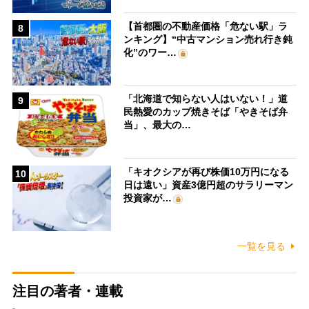
【首都圏の不動産価格「危ない駅」ラ
8
ンキング】“中古マンション売れ行き鈍
化”のワー…
「北海道で知らない人はいない！」道
9
民熱愛のカップ焼きそば「やきそば弁
当」、最大の…
「キオクシアが再び株価10万円になる
10
日は遠い」資産3億円超のサラリーマン
投資家が…
一覧を見る
注目の著者・連載