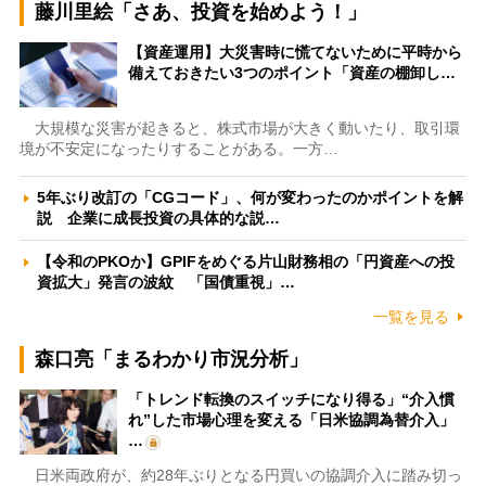
藤川里絵「さあ、投資を始めよう！」
【資産運用】大災害時に慌てないために平時から
備えておきたい3つのポイント「資産の棚卸し…
大規模な災害が起きると、株式市場が大きく動いたり、取引環
境が不安定になったりすることがある。一方…
5年ぶり改訂の「CGコード」、何が変わったのかポイントを解
説 企業に成長投資の具体的な説…
【令和のPKOか】GPIFをめぐる片山財務相の「円資産への投
資拡大」発言の波紋 「国債重視」…
一覧を見る
森口亮「まるわかり市況分析」
「トレンド転換のスイッチになり得る」“介入慣
れ”した市場心理を変える「日米協調為替介入」
…
日米両政府が、約28年ぶりとなる円買いの協調介入に踏み切っ