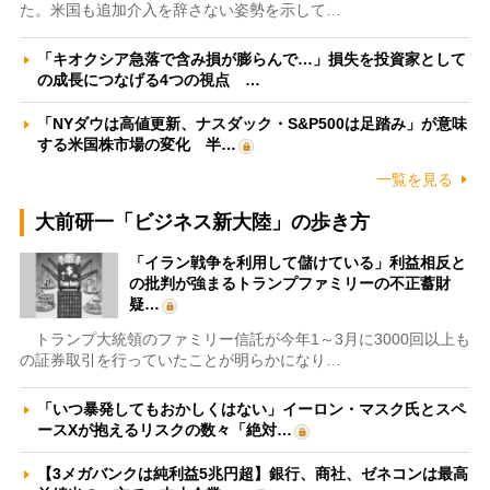
た。米国も追加介入を辞さない姿勢を示して…
「キオクシア急落で含み損が膨らんで…」損失を投資家として
の成長につなげる4つの視点 …
「NYダウは高値更新、ナスダック・S&P500は足踏み」が意味
する米国株市場の変化 半…
一覧を見る
大前研一「ビジネス新大陸」の歩き方
「イラン戦争を利用して儲けている」利益相反と
の批判が強まるトランプファミリーの不正蓄財
疑…
トランプ大統領のファミリー信託が今年1～3月に3000回以上も
の証券取引を行っていたことが明らかになり…
「いつ暴発してもおかしくはない」イーロン・マスク氏とスペ
ースXが抱えるリスクの数々「絶対…
【3メガバンクは純利益5兆円超】銀行、商社、ゼネコンは最高