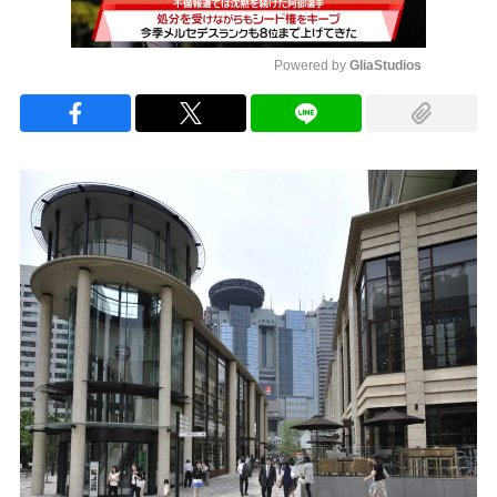
Powered by 
GliaStudios
Mute