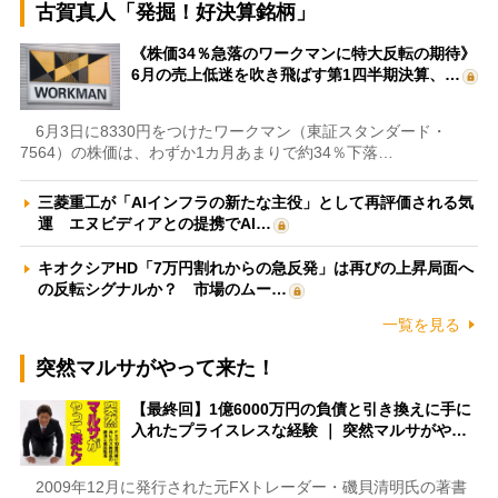
古賀真人「発掘！好決算銘柄」
《株価34％急落のワークマンに特大反転の期待》
6月の売上低迷を吹き飛ばす第1四半期決算、…
6月3日に8330円をつけたワークマン（東証スタンダード・
7564）の株価は、わずか1カ月あまりで約34％下落…
三菱重工が「AIインフラの新たな主役」として再評価される気
運 エヌビディアとの提携でAI…
キオクシアHD「7万円割れからの急反発」は再びの上昇局面へ
の反転シグナルか？ 市場のムー…
一覧を見る
突然マルサがやって来た！
【最終回】1億6000万円の負債と引き換えに手に
入れたプライスレスな経験 ｜ 突然マルサがや…
2009年12月に発行された元FXトレーダー・磯貝清明氏の著書