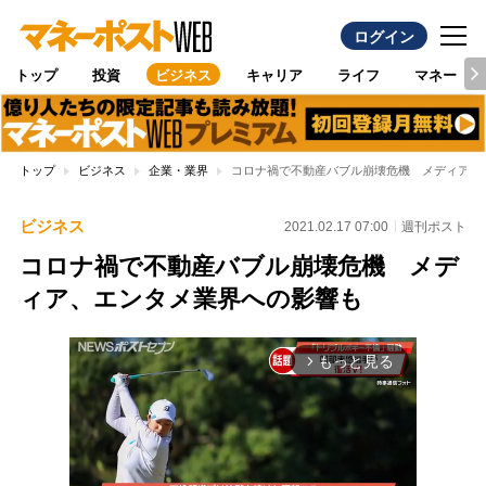
ログイン
トップ
投資
ビジネス
キャリア
ライフ
マネー
トップ
ビジネス
企業・業界
コロナ禍で不動産バブル崩壊危機 メディア、
ビジネス
2021.02.17 07:00
週刊ポスト
コロナ禍で不動産バブル崩壊危機 メデ
ィア、エンタメ業界への影響も
もっと見る
arrow_forward_ios