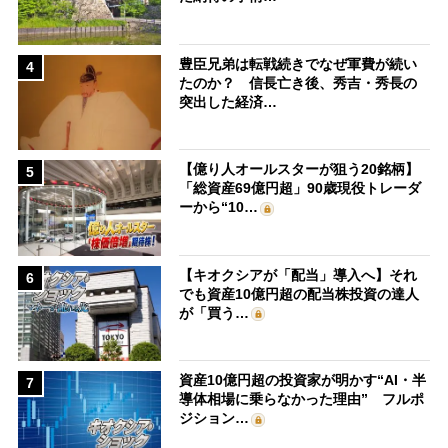
豊臣兄弟は転戦続きでなぜ軍費が続い
4
たのか？ 信長亡き後、秀吉・秀長の
突出した経済…
【億り人オールスターが狙う20銘柄】
5
「総資産69億円超」90歳現役トレーダ
ーから“10…
【キオクシアが「配当」導入へ】それ
6
でも資産10億円超の配当株投資の達人
が「買う…
資産10億円超の投資家が明かす“AI・半
7
導体相場に乗らなかった理由” フルポ
ジション…