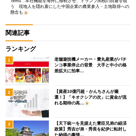
Temu…本社機能を海外に移転させ、トランプ関税の回避を狙
う 現地人を隠れ蓑にした中国企業の農業参入・土地取得への
懸念も
関連記事
ランキング
老舗遊技機メーカー・豊丸産業がパチ
1
ンコ事業停止の背景 大手と中小の格
差拡大に拍車…
【資産10億円超・かんちさんが厳
2
選！】「キオクシアの次」に資金が流
れる期待の高…
【天下統一を見据えた豊臣兄弟の経済
3
政策】秀吉が弟・秀長を紀伊に転封し
た納得の事情…