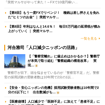
『突然マルサがやって来た！～FXで10億円稼い…
【第9回】もう一度FXでリベンジ！ 種銭は差し押さえを免れ
た”ヒミツのお金” ｜ 突然マルサ…
【第8回】年利はなんと14.6％！ 毎日5万円超の延滞税が積み
上がっていく ｜ 突然マルサ…
一覧を見る
河合雅司「人口減少ニッポンの活路」
【「警察官離れ」に歯止めはかかるか？】警察庁
が本気で取り組む「警察組織の構造改革」 実
現…
警察庁が目下、頭を悩ませているのが「警察官不足」だ。警察
官の採用試験の受験者数は10年間で2分の1以…
【安全・安心ニッポンの危機】採用試験受験者数は10年間で2
分の1以下に！ 出生数減がも…
【医療崩壊】人口減少で「医師不足」に加えて「患者不足」に