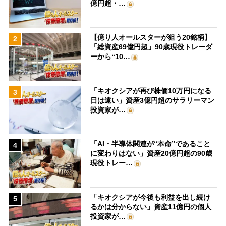
億円超・…
【億り人オールスターが狙う20銘柄】
2
「総資産69億円超」90歳現役トレーダ
ーから“10…
「キオクシアが再び株価10万円になる
3
日は遠い」資産3億円超のサラリーマン
投資家が…
「AI・半導体関連が“本命”であること
4
に変わりはない」資産20億円超の90歳
現役トレー…
「キオクシアが今後も利益を出し続け
5
るかは分からない」資産11億円の個人
投資家が…