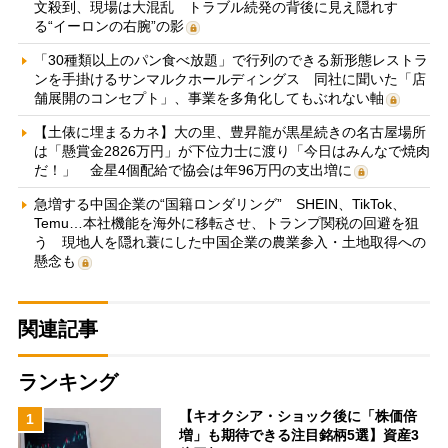
文殺到、現場は大混乱 トラブル続発の背後に見え隠れす
る“イーロンの右腕”の影
「30種類以上のパン食べ放題」で行列のできる新形態レストラ
ンを手掛けるサンマルクホールディングス 同社に聞いた「店
舗展開のコンセプト」、事業を多角化してもぶれない軸
【土俵に埋まるカネ】大の里、豊昇龍が黒星続きの名古屋場所
は「懸賞金2826万円」が下位力士に渡り「今日はみんなで焼肉
だ！」 金星4個配給で協会は年96万円の支出増に
急増する中国企業の“国籍ロンダリング” SHEIN、TikTok、
Temu…本社機能を海外に移転させ、トランプ関税の回避を狙
う 現地人を隠れ蓑にした中国企業の農業参入・土地取得への
懸念も
関連記事
ランキング
【キオクシア・ショック後に「株価倍
1
増」も期待できる注目銘柄5選】資産3