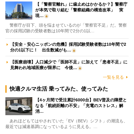
【「警察官離れ」に歯止めはかかるか？】警察庁
が本気で取り組む「警察組織の構造改革」 実
現…
警察庁が目下、頭を悩ませているのが「警察官不足」だ。警察
官の採用試験の受験者数は10年間で2分の1以…
【安全・安心ニッポンの危機】採用試験受験者数は10年間で2
分の1以下に！ 出生数減がも…
【医療崩壊】人口減少で「医師不足」に加えて「患者不足」に
見舞われ地域医療が限界に 今後…
一覧を見る
快適クルマ生活 乗ってみた、使ってみた
【4ヶ月間で受注累計6000台】BEV普及の障壁と
なる「航続距離の不安」「充電のストレス」解
消…
あれほどもてはやされていた「EV（BEV）シフト」の潮流も、
最近では減速基調になっているように見える。…