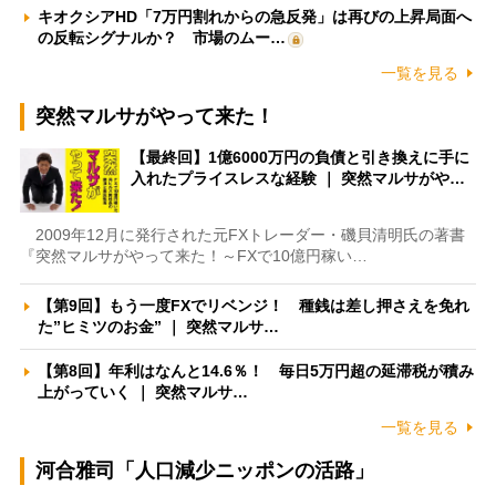
キオクシアHD「7万円割れからの急反発」は再びの上昇局面へ
の反転シグナルか？ 市場のムー…
一覧を見る
突然マルサがやって来た！
【最終回】1億6000万円の負債と引き換えに手に
入れたプライスレスな経験 ｜ 突然マルサがや…
2009年12月に発行された元FXトレーダー・磯貝清明氏の著書
『突然マルサがやって来た！～FXで10億円稼い…
【第9回】もう一度FXでリベンジ！ 種銭は差し押さえを免れ
た”ヒミツのお金” ｜ 突然マルサ…
【第8回】年利はなんと14.6％！ 毎日5万円超の延滞税が積み
上がっていく ｜ 突然マルサ…
一覧を見る
河合雅司「人口減少ニッポンの活路」