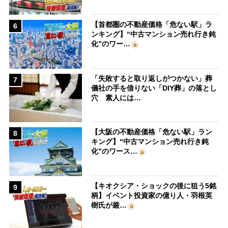
【首都圏の不動産価格「危ない駅」ラ
6
ンキング】“中古マンション売れ行き鈍
化”のワー…
「失敗すると取り返しがつかない」葬
7
儀社の手を借りない「DIY葬」の落とし
穴 素人には…
【大阪の不動産価格「危ない駅」ラン
8
キング】“中古マンション売れ行き鈍
化”のワース…
【キオクシア・ショックの後に狙う5銘
9
柄】イベント投資家の億り人・羽根英
樹氏が厳…