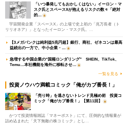
「いつ暴発してもおかしくはない」イーロン・マ
スク氏とスペースXが抱えるリスクの数々「絶対
的…
宇宙開発企業「スペースX」の上場で史上初の「兆万長者（ト
リリオネア）」となったイーロン・マスク氏。…
【3メガバンクは純利益5兆円超】銀行、商社、ゼネコンは最高
益続出の一方で、中小企業・…
急増する中国企業の“国籍ロンダリング” SHEIN、TikTok、
Temu…本社機能を海外に移転させ…
一覧を見る
投資ノウハウ満載コミック「俺がカブ番長！」
「売り時」を逃さないトレンド見極め術 投資コ
ミック「俺がカブ番長！」【第11回】
かつて投資情報雑誌「マネーポスト」にて、圧倒的な情報量が
詰め込まれた「天下無敵の株コミック」とし…