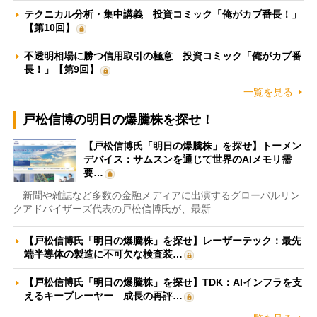
テクニカル分析・集中講義 投資コミック「俺がカブ番長！」
【第10回】
不透明相場に勝つ信用取引の極意 投資コミック「俺がカブ番
長！」【第9回】
一覧を見る
戸松信博の明日の爆騰株を探せ！
【戸松信博氏「明日の爆騰株」を探せ】トーメン
デバイス：サムスンを通じて世界のAIメモリ需
要…
新聞や雑誌など多数の金融メディアに出演するグローバルリン
クアドバイザーズ代表の戸松信博氏が、最新…
【戸松信博氏「明日の爆騰株」を探せ】レーザーテック：最先
端半導体の製造に不可欠な検査装…
【戸松信博氏「明日の爆騰株」を探せ】TDK：AIインフラを支
えるキープレーヤー 成長の再評…