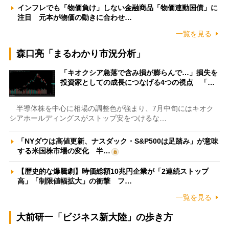
インフレでも「物価負け」しない金融商品「物価連動国債」に
注目 元本が物価の動きに合わせ…
一覧を見る
森口亮「まるわかり市況分析」
「キオクシア急落で含み損が膨らんで…」損失を
投資家としての成長につなげる4つの視点 「…
半導体株を中心に相場の調整色が強まり、7月中旬にはキオク
シアホールディングスがストップ安をつけるな…
「NYダウは高値更新、ナスダック・S&P500は足踏み」が意味
する米国株市場の変化 半…
【歴史的な爆騰劇】時価総額10兆円企業が「2連続ストップ
高」「制限値幅拡大」の衝撃 フ…
一覧を見る
大前研一「ビジネス新大陸」の歩き方