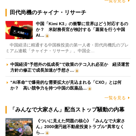
一覧を見る
田代尚機のチャイナ・リサーチ
中国「Kimi K3」の衝撃に世界はどう対応するの
か？ 米財務長官が検討する「蒸留を行う中国
AI…
中国経済に精通する中国株投資の第一人者・田代尚機氏のプレ
ミアム連載「チャイナ・リサーチ」。中国企…
中国経済“予想外の低成長”で政策のテコ入れ必至か 経済運営
方針の修正で成長加速が予想さ…
“AI革命”で爆発的な需要拡大が見込まれる「CXO」とは何
か？ 高い競争力を持つ中国の医薬品…
一覧を見る
「みんなで大家さん」配当ストップ騒動の内幕
《ついに見えた問題の核心》「みんなで大家さ
ん」2000億円超不動産投資トラブル“異常なく
ら…