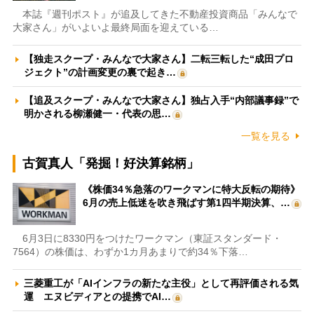
本誌『週刊ポスト』が追及してきた不動産投資商品「みんなで
大家さん」がいよいよ最終局面を迎えている…
【独走スクープ・みんなで大家さん】二転三転した“成田プロ
ジェクト”の計画変更の裏で起き…
【追及スクープ・みんなで大家さん】独占入手“内部議事録”で
明かされる柳瀬健一・代表の思…
一覧を見る
古賀真人「発掘！好決算銘柄」
《株価34％急落のワークマンに特大反転の期待》
6月の売上低迷を吹き飛ばす第1四半期決算、…
6月3日に8330円をつけたワークマン（東証スタンダード・
7564）の株価は、わずか1カ月あまりで約34％下落…
三菱重工が「AIインフラの新たな主役」として再評価される気
運 エヌビディアとの提携でAI…