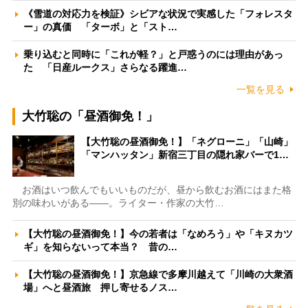
《雪道の対応力を検証》シビアな状況で実感した「フォレスタ
ー」の真価 「ターボ」と「スト…
乗り込むと同時に「これが軽？」と戸惑うのには理由があっ
た 「日産ルークス」さらなる躍進…
一覧を見る
大竹聡の「昼酒御免！」
【大竹聡の昼酒御免！】「ネグローニ」「山崎」
「マンハッタン」新宿三丁目の隠れ家バーで1…
お酒はいつ飲んでもいいものだが、昼から飲むお酒にはまた格
別の味わいがある――。ライター・作家の大竹…
【大竹聡の昼酒御免！】今の若者は「なめろう」や「キヌカツ
ギ」を知らないって本当？ 昔の…
【大竹聡の昼酒御免！】京急線で多摩川越えて「川崎の大衆酒
場」へと昼酒旅 押し寄せるノス…