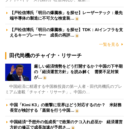
【戸松信博氏「明日の爆騰株」を探せ】レーザーテック：最先
端半導体の製造に不可欠な検査装…
【戸松信博氏「明日の爆騰株」を探せ】TDK：AIインフラを支
えるキープレーヤー 成長の再評…
一覧を見る
田代尚機のチャイナ・リサーチ
厳しい経済情勢をどう打開するか？中国の下半期
の「経済運営方針」を読み解く 需要不足対策
が…
中国経済に精通する中国株投資の第一人者・田代尚機氏のプレ
ミアム連載「チャイナ・リサーチ」。中国の…
中国「Kimi K3」の衝撃に世界はどう対応するのか？ 米財務
長官が検討する「蒸留を行う中国…
中国経済“予想外の低成長”で政策のテコ入れ必至か 経済運営
方針の修正で成長加速が予想さ…