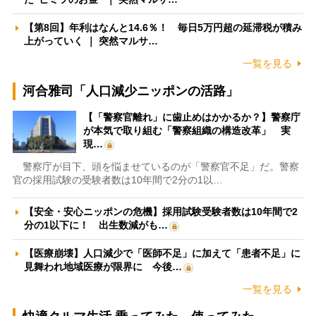
【第8回】年利はなんと14.6％！ 毎日5万円超の延滞税が積み
上がっていく ｜ 突然マルサ…
一覧を見る
河合雅司「人口減少ニッポンの活路」
【「警察官離れ」に歯止めはかかるか？】警察庁
が本気で取り組む「警察組織の構造改革」 実
現…
警察庁が目下、頭を悩ませているのが「警察官不足」だ。警察
官の採用試験の受験者数は10年間で2分の1以…
【安全・安心ニッポンの危機】採用試験受験者数は10年間で2
分の1以下に！ 出生数減がも…
【医療崩壊】人口減少で「医師不足」に加えて「患者不足」に
見舞われ地域医療が限界に 今後…
一覧を見る