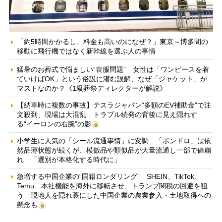
「約5時間かかるし、料金も高いのになぜ？」東京～博多間の
移動に飛行機ではなく新幹線を選ぶ人の事情
猛暑のお葬式で悩ましい“喪服問題” 女性は「ワンピースを着
ていけばOK」という俗説に潜む誤解、なぜ「ジャケット」が
マストなのか？《1級葬祭ディレクターが解説》
【納車時に複数の事故】テスラジャパン“多額のEV補助金”で注
文殺到、現場は大混乱 トラブル続発の背後に見え隠れす
る“イーロンの右腕”の影
小学生に人気の「シール流通事情」に変調 「ボンドロ」は依
然品薄状態が続くが、模倣品や類似品が大量流通し一部で値崩
れ 「選別が本格化する時代に」
急増する中国企業の“国籍ロンダリング” SHEIN、TikTok、
Temu…本社機能を海外に移転させ、トランプ関税の回避を狙
う 現地人を隠れ蓑にした中国企業の農業参入・土地取得への
懸念も