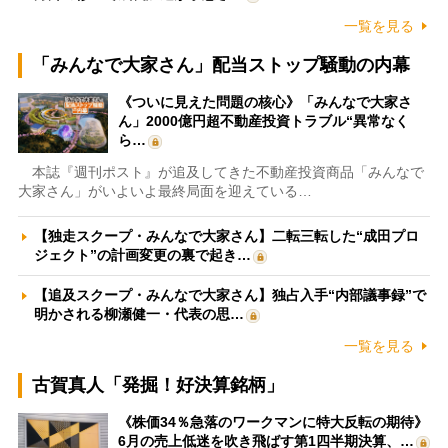
一覧を見る
「みんなで大家さん」配当ストップ騒動の内幕
《ついに見えた問題の核心》「みんなで大家さ
ん」2000億円超不動産投資トラブル“異常なく
ら…
本誌『週刊ポスト』が追及してきた不動産投資商品「みんなで
大家さん」がいよいよ最終局面を迎えている…
【独走スクープ・みんなで大家さん】二転三転した“成田プロ
ジェクト”の計画変更の裏で起き…
【追及スクープ・みんなで大家さん】独占入手“内部議事録”で
明かされる柳瀬健一・代表の思…
一覧を見る
古賀真人「発掘！好決算銘柄」
《株価34％急落のワークマンに特大反転の期待》
6月の売上低迷を吹き飛ばす第1四半期決算、…