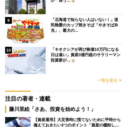
が「買う…
「北海道で知らない人はいない！」道
9
民熱愛のカップ焼きそば「やきそば弁
当」、最大の…
「キオクシアが再び株価10万円になる
10
日は遠い」資産3億円超のサラリーマン
投資家が…
一覧を見る
注目の著者・連載
藤川里絵「さあ、投資を始めよう！」
【資産運用】大災害時に慌てないために平時から
備えておきたい3つのポイント「資産の棚卸し…