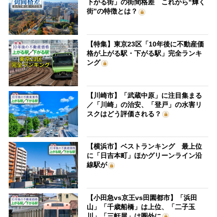
下がる街」の街間格差 これから“輝く
街”の特徴とは？
【特集】東京23区「10年後に不動産価
格が上がる駅・下がる駅」完全ランキ
ング
【川崎市】「武蔵中原」に注目集まる
／「川崎」の治安、「登戸」の水害リ
スクはどう評価される？
【横浜市】ベストランキング 最上位
に「日吉本町」ほかグリーンライン沿
線駅が
【小田急vs京王vs田園都市】「浜田
山」「千歳船橋」は上位、「二子玉
川」「三軒屋」は圏外に