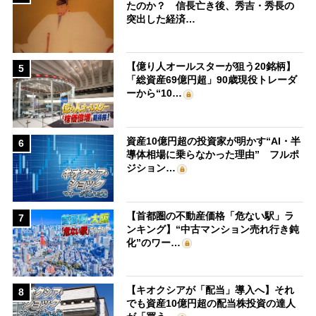
たのか？ 信長亡き後、秀吉・秀長の
突出した経済…
【億り人オールスターが狙う20銘柄】
5
「総資産69億円超」90歳現役トレーダ
ーから“10…
資産10億円超の投資家が明かす“AI・半
6
導体相場に乗らなかった理由” フルポ
ジション…
【首都圏の不動産価格「危ない駅」ラ
7
ンキング】“中古マンション売れ行き鈍
化”のワー…
【キオクシアが「配当」導入へ】それ
8
でも資産10億円超の配当株投資の達人