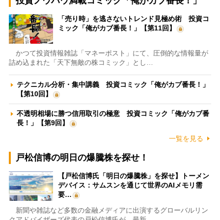
投資ノウハウ満載コミック「俺がカブ番長！」
「売り時」を逃さないトレンド見極め術 投資コ
ミック「俺がカブ番長！」【第11回】
かつて投資情報雑誌「マネーポスト」にて、圧倒的な情報量が
詰め込まれた「天下無敵の株コミック」とし…
テクニカル分析・集中講義 投資コミック「俺がカブ番長！」
【第10回】
不透明相場に勝つ信用取引の極意 投資コミック「俺がカブ番
長！」【第9回】
一覧を見る
戸松信博の明日の爆騰株を探せ！
【戸松信博氏「明日の爆騰株」を探せ】トーメン
デバイス：サムスンを通じて世界のAIメモリ需
要…
新聞や雑誌など多数の金融メディアに出演するグローバルリン
クアドバイザーズ代表の戸松信博氏が、最新…