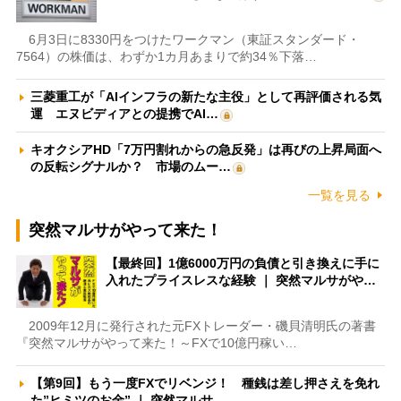
6月3日に8330円をつけたワークマン（東証スタンダード・
7564）の株価は、わずか1カ月あまりで約34％下落…
三菱重工が「AIインフラの新たな主役」として再評価される気
運 エヌビディアとの提携でAI…
キオクシアHD「7万円割れからの急反発」は再びの上昇局面へ
の反転シグナルか？ 市場のムー…
一覧を見る
突然マルサがやって来た！
【最終回】1億6000万円の負債と引き換えに手に
入れたプライスレスな経験 ｜ 突然マルサがや…
2009年12月に発行された元FXトレーダー・磯貝清明氏の著書
『突然マルサがやって来た！～FXで10億円稼い…
【第9回】もう一度FXでリベンジ！ 種銭は差し押さえを免れ
た”ヒミツのお金” ｜ 突然マルサ…