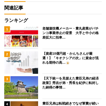
関連記事
ランキング
老舗遊技機メーカー・豊丸産業がパチ
1
ンコ事業停止の背景 大手と中小の格
差拡大に拍車…
【資産10億円超・かんちさんが厳
2
選！】「キオクシアの次」に資金が流
れる期待の高…
【天下統一を見据えた豊臣兄弟の経済
3
政策】秀吉が弟・秀長を紀伊に転封し
た納得の事情…
豊臣兄弟は転戦続きでなぜ軍費が続い
4