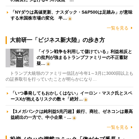
「NYダウは高値更新、ナスダック・S&P500は足踏み」が意味
する米国株市場の変化 半…
一覧を見る
大前研一「ビジネス新大陸」の歩き方
「イラン戦争を利用して儲けている」利益相反と
の批判が強まるトランプファミリーの不正蓄財
疑…
トランプ大統領のファミリー信託が今年1～3月に3000回以上も
の証券取引を行っていたことが明らかになり…
「いつ暴発してもおかしくはない」イーロン・マスク氏とスペ
ースXが抱えるリスクの数々「絶対…
【3メガバンクは純利益5兆円超】銀行、商社、ゼネコンは最高
益続出の一方で、中小企業・…
一覧を見る