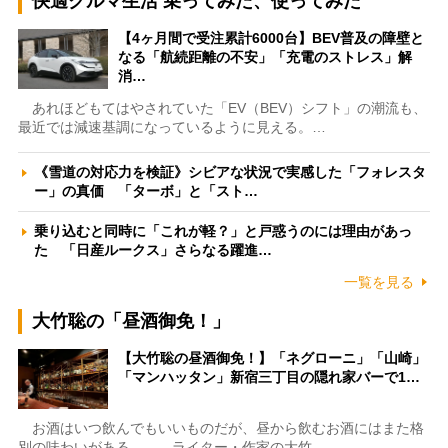
快適クルマ生活 乗ってみた、使ってみた
【4ヶ月間で受注累計6000台】BEV普及の障壁と
なる「航続距離の不安」「充電のストレス」解
消…
あれほどもてはやされていた「EV（BEV）シフト」の潮流も、
最近では減速基調になっているように見える。…
《雪道の対応力を検証》シビアな状況で実感した「フォレスタ
ー」の真価 「ターボ」と「スト…
乗り込むと同時に「これが軽？」と戸惑うのには理由があっ
た 「日産ルークス」さらなる躍進…
一覧を見る
大竹聡の「昼酒御免！」
【大竹聡の昼酒御免！】「ネグローニ」「山崎」
「マンハッタン」新宿三丁目の隠れ家バーで1…
お酒はいつ飲んでもいいものだが、昼から飲むお酒にはまた格
別の味わいがある――。ライター・作家の大竹…