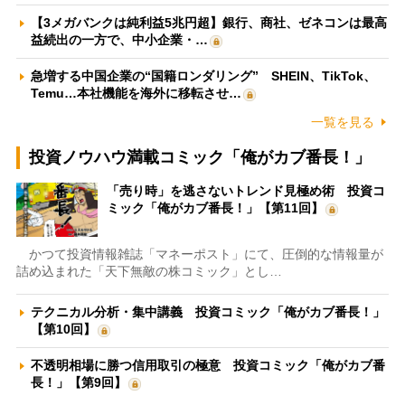
【3メガバンクは純利益5兆円超】銀行、商社、ゼネコンは最高
益続出の一方で、中小企業・…
急増する中国企業の“国籍ロンダリング” SHEIN、TikTok、
Temu…本社機能を海外に移転させ…
一覧を見る
投資ノウハウ満載コミック「俺がカブ番長！」
「売り時」を逃さないトレンド見極め術 投資コ
ミック「俺がカブ番長！」【第11回】
かつて投資情報雑誌「マネーポスト」にて、圧倒的な情報量が
詰め込まれた「天下無敵の株コミック」とし…
テクニカル分析・集中講義 投資コミック「俺がカブ番長！」
【第10回】
不透明相場に勝つ信用取引の極意 投資コミック「俺がカブ番
長！」【第9回】