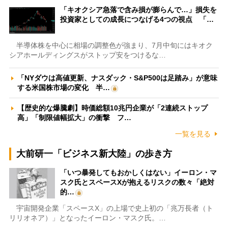
「キオクシア急落で含み損が膨らんで…」損失を
投資家としての成長につなげる4つの視点 「…
半導体株を中心に相場の調整色が強まり、7月中旬にはキオク
シアホールディングスがストップ安をつけるな…
「NYダウは高値更新、ナスダック・S&P500は足踏み」が意味
する米国株市場の変化 半…
【歴史的な爆騰劇】時価総額10兆円企業が「2連続ストップ
高」「制限値幅拡大」の衝撃 フ…
一覧を見る
大前研一「ビジネス新大陸」の歩き方
「いつ暴発してもおかしくはない」イーロン・マ
スク氏とスペースXが抱えるリスクの数々「絶対
的…
宇宙開発企業「スペースX」の上場で史上初の「兆万長者（ト
リリオネア）」となったイーロン・マスク氏。…