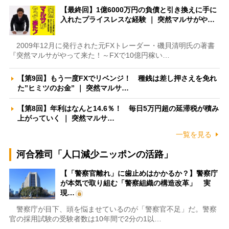
【最終回】1億6000万円の負債と引き換えに手に
入れたプライスレスな経験 ｜ 突然マルサがや…
2009年12月に発行された元FXトレーダー・磯貝清明氏の著書
『突然マルサがやって来た！～FXで10億円稼い…
【第9回】もう一度FXでリベンジ！ 種銭は差し押さえを免れ
た”ヒミツのお金” ｜ 突然マルサ…
【第8回】年利はなんと14.6％！ 毎日5万円超の延滞税が積み
上がっていく ｜ 突然マルサ…
一覧を見る
河合雅司「人口減少ニッポンの活路」
【「警察官離れ」に歯止めはかかるか？】警察庁
が本気で取り組む「警察組織の構造改革」 実
現…
警察庁が目下、頭を悩ませているのが「警察官不足」だ。警察
官の採用試験の受験者数は10年間で2分の1以…