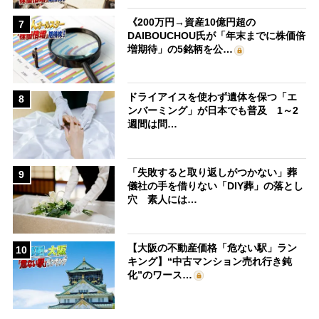
《200万円→資産10億円超の
7
DAIBOUCHOU氏が「年末までに株価倍
増期待」の5銘柄を公…
ドライアイスを使わず遺体を保つ「エ
8
ンバーミング」が日本でも普及 1～2
週間は問…
「失敗すると取り返しがつかない」葬
9
儀社の手を借りない「DIY葬」の落とし
穴 素人には…
【大阪の不動産価格「危ない駅」ラン
10
キング】“中古マンション売れ行き鈍
化”のワース…