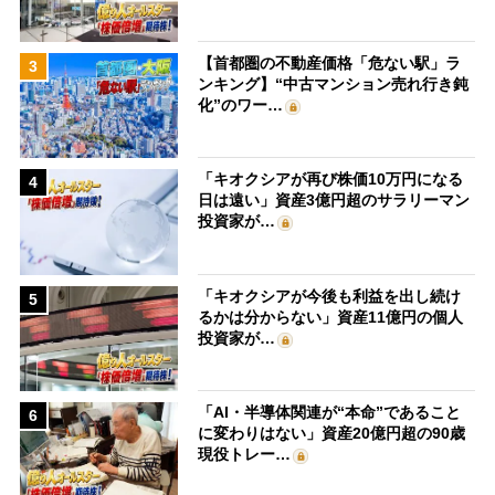
【首都圏の不動産価格「危ない駅」ラ
3
ンキング】“中古マンション売れ行き鈍
化”のワー…
「キオクシアが再び株価10万円になる
4
日は遠い」資産3億円超のサラリーマン
投資家が…
「キオクシアが今後も利益を出し続け
5
るかは分からない」資産11億円の個人
投資家が…
「AI・半導体関連が“本命”であること
6
に変わりはない」資産20億円超の90歳
現役トレー…