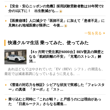
【安全・安心ニッポンの危機】採用試験受験者数は10年間で2
分の1以下に！ 出生数減がも…
【医療崩壊】人口減少で「医師不足」に加えて「患者不足」に
見舞われ地域医療が限界に 今後…
一覧を見る
快適クルマ生活 乗ってみた、使ってみた
【4ヶ月間で受注累計6000台】BEV普及の障壁と
なる「航続距離の不安」「充電のストレス」解
消…
あれほどもてはやされていた「EV（BEV）シフト」の潮流も、
最近では減速基調になっているように見える。…
《雪道の対応力を検証》シビアな状況で実感した「フォレスタ
ー」の真価 「ターボ」と「スト…
乗り込むと同時に「これが軽？」と戸惑うのには理由があっ
た 「日産ルークス」さらなる躍進…