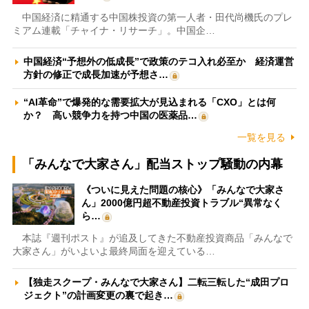
中国経済に精通する中国株投資の第一人者・田代尚機氏のプレ
ミアム連載「チャイナ・リサーチ」。中国企…
中国経済“予想外の低成長”で政策のテコ入れ必至か 経済運営
方針の修正で成長加速が予想さ…
“AI革命”で爆発的な需要拡大が見込まれる「CXO」とは何
か？ 高い競争力を持つ中国の医薬品…
一覧を見る
「みんなで大家さん」配当ストップ騒動の内幕
《ついに見えた問題の核心》「みんなで大家さ
ん」2000億円超不動産投資トラブル“異常なく
ら…
本誌『週刊ポスト』が追及してきた不動産投資商品「みんなで
大家さん」がいよいよ最終局面を迎えている…
【独走スクープ・みんなで大家さん】二転三転した“成田プロ
ジェクト”の計画変更の裏で起き…