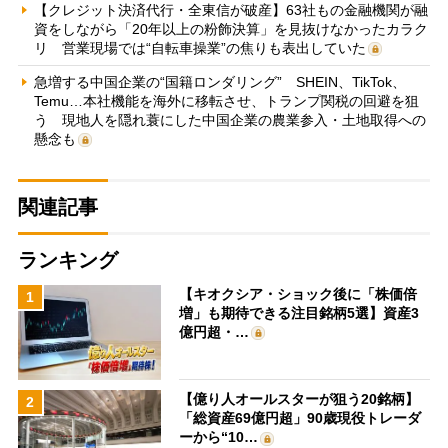
【クレジット決済代行・全東信が破産】63社もの金融機関が融
資をしながら「20年以上の粉飾決算」を見抜けなかったカラク
リ 営業現場では“自転車操業”の焦りも表出していた
急増する中国企業の“国籍ロンダリング” SHEIN、TikTok、
Temu…本社機能を海外に移転させ、トランプ関税の回避を狙
う 現地人を隠れ蓑にした中国企業の農業参入・土地取得への
懸念も
関連記事
ランキング
【キオクシア・ショック後に「株価倍
1
増」も期待できる注目銘柄5選】資産3
億円超・…
【億り人オールスターが狙う20銘柄】
2
「総資産69億円超」90歳現役トレーダ
ーから“10…