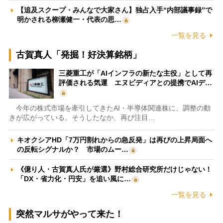
【追及スクープ・みんなで大家さん】独占入手“内部議事録”で
明かされる柳瀬健一・代表の思…
一覧を見る
古賀真人「発掘！好決算銘柄」
三菱重工が「AIインフラの新たな主役」として再
評価される気運 エヌビディアとの提携でAIデ…
今年の株式市場を牽引してきたAI・半導体関連株に、調整の動
きが広がっている。そうしたなか、再び注目…
キオクシアHD「7万円割れからの急反発」は再びの上昇局面へ
の反転シグナルか？ 市場のムー…
《億り人・古賀真人氏が厳選》野村総合研究所だけじゃない！
「DX・省力化・円安」を追い風に…
一覧を見る
突然マルサがやって来た！