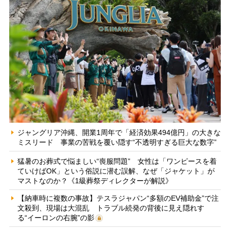
ジャングリア沖縄、開業1周年で「経済効果494億円」の大きな
ミスリード 事業の苦戦を覆い隠す“不透明すぎる巨大な数字”
猛暑のお葬式で悩ましい“喪服問題” 女性は「ワンピースを着
ていけばOK」という俗説に潜む誤解、なぜ「ジャケット」が
マストなのか？《1級葬祭ディレクターが解説》
【納車時に複数の事故】テスラジャパン“多額のEV補助金”で注
文殺到、現場は大混乱 トラブル続発の背後に見え隠れす
る“イーロンの右腕”の影