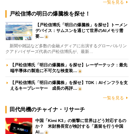
一覧を見る
戸松信博の明日の爆騰株を探せ！
【戸松信博氏「明日の爆騰株」を探せ】トーメン
デバイス：サムスンを通じて世界のAIメモリ需
要…
新聞や雑誌など多数の金融メディアに出演するグローバルリン
クアドバイザーズ代表の戸松信博氏が、最新…
【戸松信博氏「明日の爆騰株」を探せ】レーザーテック：最先
端半導体の製造に不可欠な検査装…
【戸松信博氏「明日の爆騰株」を探せ】TDK：AIインフラを支
えるキープレーヤー 成長の再評…
一覧を見る
田代尚機のチャイナ・リサーチ
中国「Kimi K3」の衝撃に世界はどう対応するの
か？ 米財務長官が検討する「蒸留を行う中国
AI…