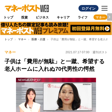
ログイン
トップ
投資
ビジネス
キャリア
ライフ
マネー
トップ
マネー
医療・介護
子供は「費用が無駄」と一蹴、希望する老人ホー
マネー
2021.07.17 07:00
週刊ポスト
子供は「費用が無駄」と一蹴、希望する
老人ホームに入れぬ70代男性の愕然