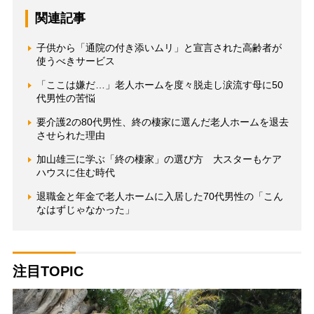
関連記事
子供から「通院の付き添いムリ」と宣言された高齢者が
使うべきサービス
「ここは嫌だ…」老人ホームを度々脱走し涙流す母に50
代男性の苦悩
要介護2の80代男性、終の棲家に選んだ老人ホームを退去
させられた理由
加山雄三に学ぶ「終の棲家」の選び方 大スターもケア
ハウスに住む時代
退職金と年金で老人ホームに入居した70代男性の「こん
なはずじゃなかった」
注目TOPIC