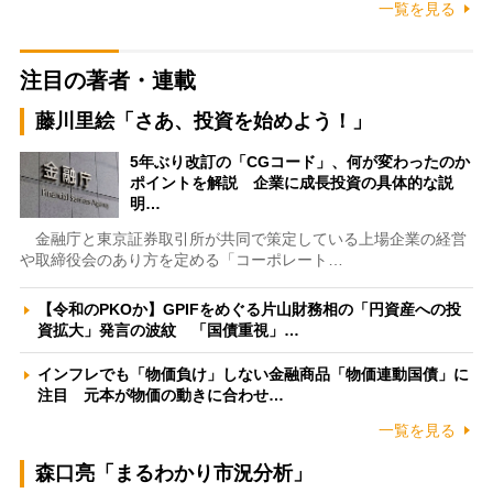
一覧を見る
注目の著者・連載
藤川里絵「さあ、投資を始めよう！」
5年ぶり改訂の「CGコード」、何が変わったのか
ポイントを解説 企業に成長投資の具体的な説
明…
金融庁と東京証券取引所が共同で策定している上場企業の経営
や取締役会のあり方を定める「コーポレート…
【令和のPKOか】GPIFをめぐる片山財務相の「円資産への投
資拡大」発言の波紋 「国債重視」…
インフレでも「物価負け」しない金融商品「物価連動国債」に
注目 元本が物価の動きに合わせ…
一覧を見る
森口亮「まるわかり市況分析」