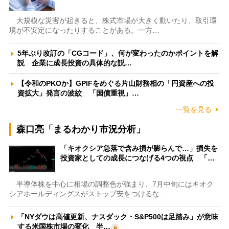
大規模な災害が起きると、株式市場が大きく動いたり、取引環
境が不安定になったりすることがある。一方…
5年ぶり改訂の「CGコード」、何が変わったのかポイントを解
説 企業に成長投資の具体的な説…
【令和のPKOか】GPIFをめぐる片山財務相の「円資産への投
資拡大」発言の波紋 「国債重視」…
一覧を見る
森口亮「まるわかり市況分析」
「キオクシア急落で含み損が膨らんで…」損失を
投資家としての成長につなげる4つの視点 「…
半導体株を中心に相場の調整色が強まり、7月中旬にはキオク
シアホールディングスがストップ安をつけるな…
「NYダウは高値更新、ナスダック・S&P500は足踏み」が意味
する米国株市場の変化 半…