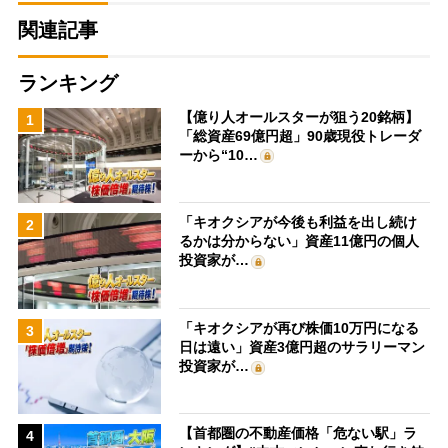
関連記事
ランキング
【億り人オールスターが狙う20銘柄】
1
「総資産69億円超」90歳現役トレーダ
ーから“10…
「キオクシアが今後も利益を出し続け
2
るかは分からない」資産11億円の個人
投資家が…
「キオクシアが再び株価10万円になる
3
日は遠い」資産3億円超のサラリーマン
投資家が…
【首都圏の不動産価格「危ない駅」ラ
4