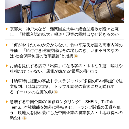
京都大・神戸大など、難関国立大学の総合型選抜が続々と廃
止 「推薦入試の拡大」報道と現実の乖離はなぜ起きるのか
「何がやりたいのか分からない」竹中平蔵氏が語る高市内閣の
評価 「給付付き税額控除はその場しのぎ」いま不可欠なの
は“社会保障制度の改革議論”と指摘
お酒を提供する店で「出禁」になる客のトホホな生態 嘔吐や
粗相だけじゃない、店側が嫌がる“最悪の客”とは
【納車時に複数の事故】テスラジャパン“多額のEV補助金”で注
文殺到、現場は大混乱 トラブル続発の背後に見え隠れす
る“イーロンの右腕”の影
急増する中国企業の“国籍ロンダリング” SHEIN、TikTok、
Temu…本社機能を海外に移転させ、トランプ関税の回避を狙
う 現地人を隠れ蓑にした中国企業の農業参入・土地取得への
懸念も