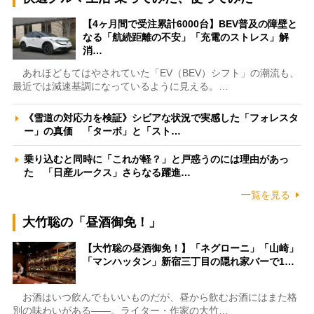
【4ヶ月間で受注累計6000台】BEV普及の障壁と
なる「航続距離の不安」「充電のストレス」解
消…
あれほどもてはやされていた「EV（BEV）シフト」の潮流も、
最近では減速基調になっているように見える。…
《雪道の対応力を検証》シビアな状況で実感した「フォレスタ
ー」の真価 「ターボ」と「スト…
乗り込むと同時に「これが軽？」と戸惑うのには理由があっ
た 「日産ルークス」さらなる躍進…
一覧を見る
大竹聡の「昼酒御免！」
【大竹聡の昼酒御免！】「ネグローニ」「山崎」
「マンハッタン」新宿三丁目の隠れ家バーで1…
お酒はいつ飲んでもいいものだが、昼から飲むお酒にはまた格
別の味わいがある――。ライター・作家の大竹…