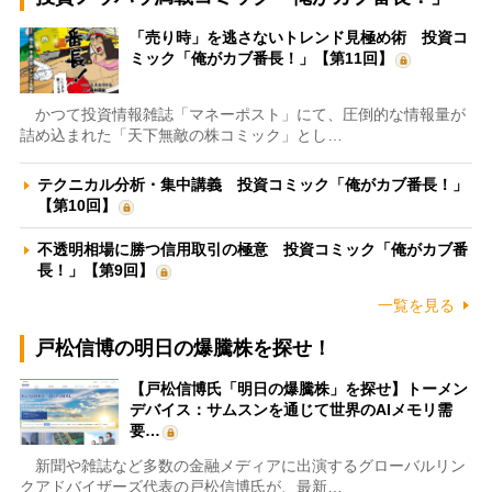
「売り時」を逃さないトレンド見極め術 投資コ
ミック「俺がカブ番長！」【第11回】
かつて投資情報雑誌「マネーポスト」にて、圧倒的な情報量が
詰め込まれた「天下無敵の株コミック」とし…
テクニカル分析・集中講義 投資コミック「俺がカブ番長！」
【第10回】
不透明相場に勝つ信用取引の極意 投資コミック「俺がカブ番
長！」【第9回】
一覧を見る
戸松信博の明日の爆騰株を探せ！
【戸松信博氏「明日の爆騰株」を探せ】トーメン
デバイス：サムスンを通じて世界のAIメモリ需
要…
新聞や雑誌など多数の金融メディアに出演するグローバルリン
クアドバイザーズ代表の戸松信博氏が、最新…