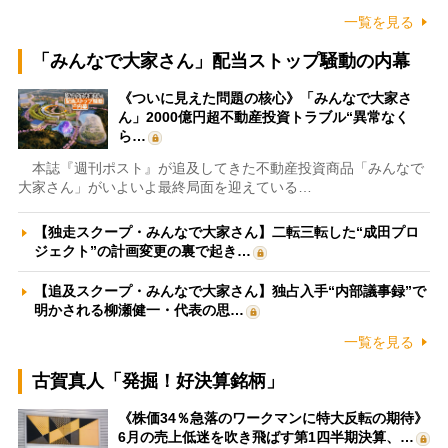
一覧を見る
「みんなで大家さん」配当ストップ騒動の内幕
《ついに見えた問題の核心》「みんなで大家さ
ん」2000億円超不動産投資トラブル“異常なく
ら…
本誌『週刊ポスト』が追及してきた不動産投資商品「みんなで
大家さん」がいよいよ最終局面を迎えている…
【独走スクープ・みんなで大家さん】二転三転した“成田プロ
ジェクト”の計画変更の裏で起き…
【追及スクープ・みんなで大家さん】独占入手“内部議事録”で
明かされる柳瀬健一・代表の思…
一覧を見る
古賀真人「発掘！好決算銘柄」
《株価34％急落のワークマンに特大反転の期待》
6月の売上低迷を吹き飛ばす第1四半期決算、…