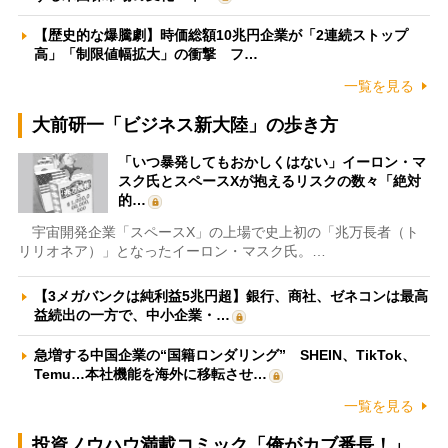
【歴史的な爆騰劇】時価総額10兆円企業が「2連続ストップ
高」「制限値幅拡大」の衝撃 フ…
一覧を見る
大前研一「ビジネス新大陸」の歩き方
「いつ暴発してもおかしくはない」イーロン・マ
スク氏とスペースXが抱えるリスクの数々「絶対
的…
宇宙開発企業「スペースX」の上場で史上初の「兆万長者（ト
リリオネア）」となったイーロン・マスク氏。…
【3メガバンクは純利益5兆円超】銀行、商社、ゼネコンは最高
益続出の一方で、中小企業・…
急増する中国企業の“国籍ロンダリング” SHEIN、TikTok、
Temu…本社機能を海外に移転させ…
一覧を見る
投資ノウハウ満載コミック「俺がカブ番長！」