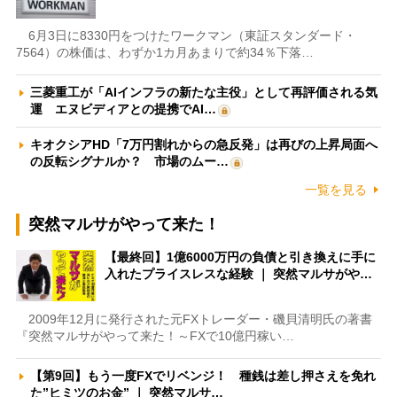
6月3日に8330円をつけたワークマン（東証スタンダード・
7564）の株価は、わずか1カ月あまりで約34％下落…
三菱重工が「AIインフラの新たな主役」として再評価される気
運 エヌビディアとの提携でAI…
キオクシアHD「7万円割れからの急反発」は再びの上昇局面へ
の反転シグナルか？ 市場のムー…
一覧を見る
突然マルサがやって来た！
【最終回】1億6000万円の負債と引き換えに手に
入れたプライスレスな経験 ｜ 突然マルサがや…
2009年12月に発行された元FXトレーダー・磯貝清明氏の著書
『突然マルサがやって来た！～FXで10億円稼い…
【第9回】もう一度FXでリベンジ！ 種銭は差し押さえを免れ
た”ヒミツのお金” ｜ 突然マルサ…