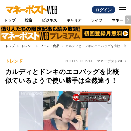
ログイン
トップ
投資
ビジネス
キャリア
ライフ
マネー
トップ
トレンド
ブーム・商品
カルディとドンキのエコバッグを比較 似て
トレンド
2021.09.12 19:00
マネーポストWEB
カルディとドンキのエコバッグを比較
似ているようで使い勝手は全然違う！
もっと見る
arrow_forward_ios