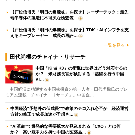
【戸松信博氏「明日の爆騰株」を探せ】レーザーテック：最先
端半導体の製造に不可欠な検査装…
【戸松信博氏「明日の爆騰株」を探せ】TDK：AIインフラを支
えるキープレーヤー 成長の再評…
一覧を見る
田代尚機のチャイナ・リサーチ
中国「Kimi K3」の衝撃に世界はどう対応するの
か？ 米財務長官が検討する「蒸留を行う中国
AI…
中国経済に精通する中国株投資の第一人者・田代尚機氏のプレ
ミアム連載「チャイナ・リサーチ」。中国企…
中国経済“予想外の低成長”で政策のテコ入れ必至か 経済運営
方針の修正で成長加速が予想さ…
“AI革命”で爆発的な需要拡大が見込まれる「CXO」とは何
か？ 高い競争力を持つ中国の医薬品…