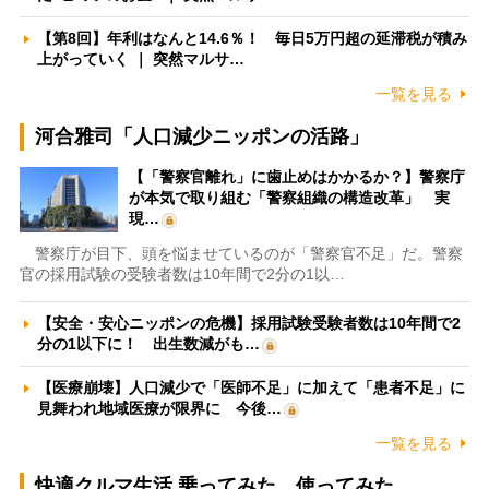
【第8回】年利はなんと14.6％！ 毎日5万円超の延滞税が積み
上がっていく ｜ 突然マルサ…
一覧を見る
河合雅司「人口減少ニッポンの活路」
【「警察官離れ」に歯止めはかかるか？】警察庁
が本気で取り組む「警察組織の構造改革」 実
現…
警察庁が目下、頭を悩ませているのが「警察官不足」だ。警察
官の採用試験の受験者数は10年間で2分の1以…
【安全・安心ニッポンの危機】採用試験受験者数は10年間で2
分の1以下に！ 出生数減がも…
【医療崩壊】人口減少で「医師不足」に加えて「患者不足」に
見舞われ地域医療が限界に 今後…
一覧を見る
快適クルマ生活 乗ってみた、使ってみた