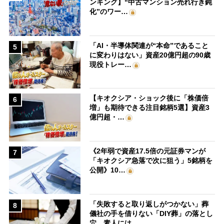
ンキング】“中古マンション売れ行き鈍
化”のワー…
「AI・半導体関連が“本命”であること
5
に変わりはない」資産20億円超の90歳
現役トレー…
【キオクシア・ショック後に「株価倍
6
増」も期待できる注目銘柄5選】資産3
億円超・…
《2年弱で資産17.5倍の元証券マンが
7
「キオクシア急落で次に狙う」5銘柄を
公開》10…
「失敗すると取り返しがつかない」葬
8
儀社の手を借りない「DIY葬」の落とし
穴 素人には…