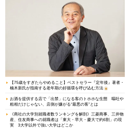
【75歳をすぎたらやめること】ベストセラー『定年後』著者・
楠木新氏が指南する老年期の好循環を呼び込む方法
お酒を提供する店で「出禁」になる客のトホホな生態 嘔吐や
粗相だけじゃない、店側が嫌がる“最悪の客”とは
《商社の大学別就職者数ランキングを解剖》三菱商事、三井物
産、住友商事への就職者は「東大・早大・慶大で約6割」の現
実 3大学以外で強い大学はどこか