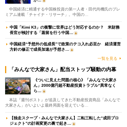
が…
中国経済に精通する中国株投資の第一人者・田代尚機氏のプレ
ミアム連載「チャイナ・リサーチ」。中国の…
中国「Kimi K3」の衝撃に世界はどう対応するのか？ 米財務
長官が検討する「蒸留を行う中国…
中国経済“予想外の低成長”で政策のテコ入れ必至か 経済運営
方針の修正で成長加速が予想さ…
一覧を見る
「みんなで大家さん」配当ストップ騒動の内幕
《ついに見えた問題の核心》「みんなで大家さ
ん」2000億円超不動産投資トラブル“異常なく
ら…
本誌『週刊ポスト』が追及してきた不動産投資商品「みんなで
大家さん」がいよいよ最終局面を迎えている…
【独走スクープ・みんなで大家さん】二転三転した“成田プロ
ジェクト”の計画変更の裏で起き…