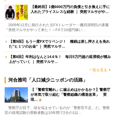
【最終回】1億6000万円の負債と引き換えに手に
入れたプライスレスな経験 ｜ 突然マルサがや…
2009年12月に発行された元FXトレーダー・磯貝清明氏の著書
『突然マルサがやって来た！～FXで10億円稼い…
【第9回】もう一度FXでリベンジ！ 種銭は差し押さえを免れ
た”ヒミツのお金” ｜ 突然マルサ…
【第8回】年利はなんと14.6％！ 毎日5万円超の延滞税が積み
上がっていく ｜ 突然マルサ…
一覧を見る
河合雅司「人口減少ニッポンの活路」
【「警察官離れ」に歯止めはかかるか？】警察庁
が本気で取り組む「警察組織の構造改革」 実
現…
警察庁が目下、頭を悩ませているのが「警察官不足」だ。警察
官の採用試験の受験者数は10年間で2分の1以…