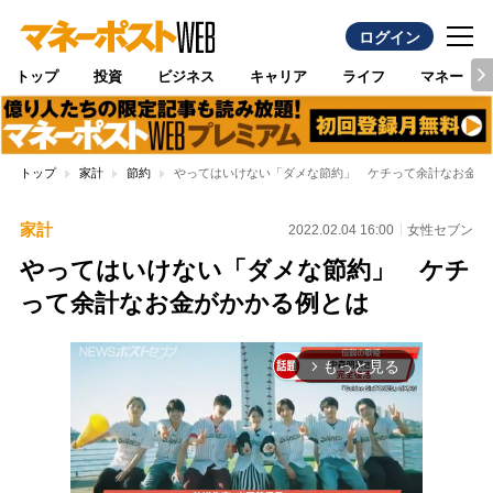
ログイン
トップ
投資
ビジネス
キャリア
ライフ
マネー
トップ
家計
節約
やってはいけない「ダメな節約」 ケチって余計なお金が
家計
2022.02.04 16:00
女性セブン
やってはいけない「ダメな節約」 ケチ
って余計なお金がかかる例とは
もっと見る
arrow_forward_ios