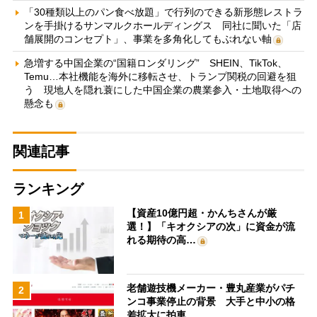
「30種類以上のパン食べ放題」で行列のできる新形態レストラ
ンを手掛けるサンマルクホールディングス 同社に聞いた「店
舗展開のコンセプト」、事業を多角化してもぶれない軸
急増する中国企業の“国籍ロンダリング” SHEIN、TikTok、
Temu…本社機能を海外に移転させ、トランプ関税の回避を狙
う 現地人を隠れ蓑にした中国企業の農業参入・土地取得への
懸念も
関連記事
ランキング
【資産10億円超・かんちさんが厳
1
選！】「キオクシアの次」に資金が流
れる期待の高…
老舗遊技機メーカー・豊丸産業がパチ
2
ンコ事業停止の背景 大手と中小の格
差拡大に拍車…