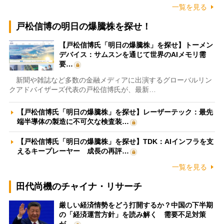
一覧を見る
戸松信博の明日の爆騰株を探せ！
【戸松信博氏「明日の爆騰株」を探せ】トーメン
デバイス：サムスンを通じて世界のAIメモリ需
要…
新聞や雑誌など多数の金融メディアに出演するグローバルリン
クアドバイザーズ代表の戸松信博氏が、最新…
【戸松信博氏「明日の爆騰株」を探せ】レーザーテック：最先
端半導体の製造に不可欠な検査装…
【戸松信博氏「明日の爆騰株」を探せ】TDK：AIインフラを支
えるキープレーヤー 成長の再評…
一覧を見る
田代尚機のチャイナ・リサーチ
厳しい経済情勢をどう打開するか？中国の下半期
の「経済運営方針」を読み解く 需要不足対策