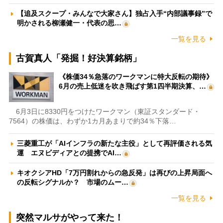
【追及スクープ・みんなで大家さん】独占入手“内部議事録”で
明かされる柳瀬健一・代表の思…
一覧を見る
古賀真人「発掘！好決算銘柄」
《株価34％急落のワークマンに特大反転の期待》
6月の売上低迷を吹き飛ばす第1四半期決算、…
6月3日に8330円をつけたワークマン（東証スタンダード・
7564）の株価は、わずか1カ月あまりで約34％下落…
三菱重工が「AIインフラの新たな主役」として再評価される気
運 エヌビディアとの提携でAI…
キオクシアHD「7万円割れからの急反発」は再びの上昇局面へ
の反転シグナルか？ 市場のムー…
一覧を見る
突然マルサがやって来た！