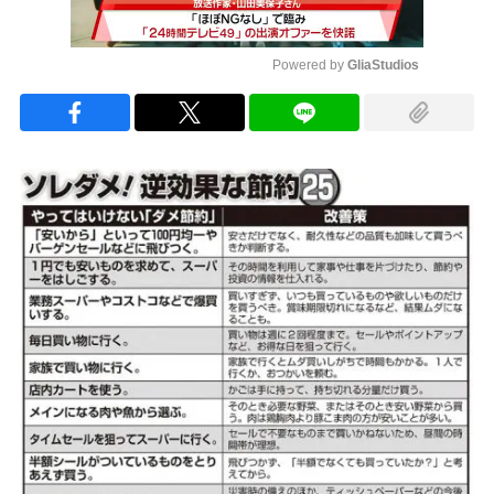
Powered by 
GliaStudios
Mute