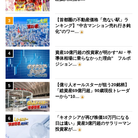
【首都圏の不動産価格「危ない駅」ラ
3
ンキング】“中古マンション売れ行き鈍
化”のワー…
資産10億円超の投資家が明かす“AI・半
4
導体相場に乗らなかった理由” フルポ
ジション…
【億り人オールスターが狙う20銘柄】
5
「総資産69億円超」90歳現役トレーダ
ーから“10…
「キオクシアが再び株価10万円になる
6
日は遠い」資産3億円超のサラリーマン
投資家が…