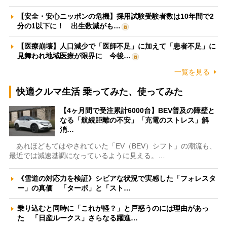
【安全・安心ニッポンの危機】採用試験受験者数は10年間で2
分の1以下に！ 出生数減がも…
【医療崩壊】人口減少で「医師不足」に加えて「患者不足」に
見舞われ地域医療が限界に 今後…
一覧を見る
快適クルマ生活 乗ってみた、使ってみた
【4ヶ月間で受注累計6000台】BEV普及の障壁と
なる「航続距離の不安」「充電のストレス」解
消…
あれほどもてはやされていた「EV（BEV）シフト」の潮流も、
最近では減速基調になっているように見える。…
《雪道の対応力を検証》シビアな状況で実感した「フォレスタ
ー」の真価 「ターボ」と「スト…
乗り込むと同時に「これが軽？」と戸惑うのには理由があっ
た 「日産ルークス」さらなる躍進…