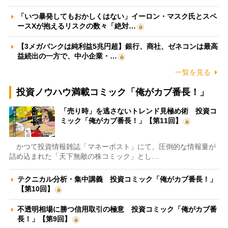
「いつ暴発してもおかしくはない」イーロン・マスク氏とスペ
ースXが抱えるリスクの数々「絶対…
【3メガバンクは純利益5兆円超】銀行、商社、ゼネコンは最高
益続出の一方で、中小企業・…
一覧を見る
投資ノウハウ満載コミック「俺がカブ番長！」
「売り時」を逃さないトレンド見極め術 投資コ
ミック「俺がカブ番長！」【第11回】
かつて投資情報雑誌「マネーポスト」にて、圧倒的な情報量が
詰め込まれた「天下無敵の株コミック」とし…
テクニカル分析・集中講義 投資コミック「俺がカブ番長！」
【第10回】
不透明相場に勝つ信用取引の極意 投資コミック「俺がカブ番
長！」【第9回】