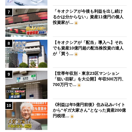
「キオクシアが今後も利益を出し続け
7
るかは分からない」資産11億円の個人
投資家が…
【キオクシアが「配当」導入へ】それ
8
でも資産10億円超の配当株投資の達人
が「買う…
【世帯年収別・東京23区マンション
9
「狙い目駅」を大公開】年収500万円、
700万円で…
《利益は年5億円前後》住み込みバイト
10
から“ギガ大家さん”となった資産200億
円税理…