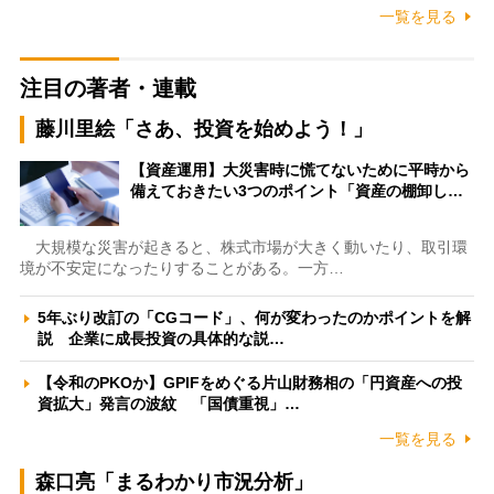
一覧を見る
注目の著者・連載
藤川里絵「さあ、投資を始めよう！」
【資産運用】大災害時に慌てないために平時から
備えておきたい3つのポイント「資産の棚卸し…
大規模な災害が起きると、株式市場が大きく動いたり、取引環
境が不安定になったりすることがある。一方…
5年ぶり改訂の「CGコード」、何が変わったのかポイントを解
説 企業に成長投資の具体的な説…
【令和のPKOか】GPIFをめぐる片山財務相の「円資産への投
資拡大」発言の波紋 「国債重視」…
一覧を見る
森口亮「まるわかり市況分析」