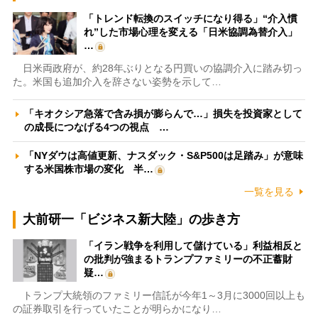
「トレンド転換のスイッチになり得る」“介入慣
れ”した市場心理を変える「日米協調為替介入」
…
日米両政府が、約28年ぶりとなる円買いの協調介入に踏み切っ
た。米国も追加介入を辞さない姿勢を示して…
「キオクシア急落で含み損が膨らんで…」損失を投資家として
の成長につなげる4つの視点 …
「NYダウは高値更新、ナスダック・S&P500は足踏み」が意味
する米国株市場の変化 半…
一覧を見る
大前研一「ビジネス新大陸」の歩き方
「イラン戦争を利用して儲けている」利益相反と
の批判が強まるトランプファミリーの不正蓄財
疑…
トランプ大統領のファミリー信託が今年1～3月に3000回以上も
の証券取引を行っていたことが明らかになり…