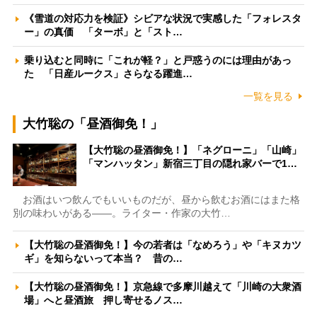
《雪道の対応力を検証》シビアな状況で実感した「フォレスタ
ー」の真価 「ターボ」と「スト…
乗り込むと同時に「これが軽？」と戸惑うのには理由があっ
た 「日産ルークス」さらなる躍進…
一覧を見る
大竹聡の「昼酒御免！」
【大竹聡の昼酒御免！】「ネグローニ」「山崎」
「マンハッタン」新宿三丁目の隠れ家バーで1…
お酒はいつ飲んでもいいものだが、昼から飲むお酒にはまた格
別の味わいがある――。ライター・作家の大竹…
【大竹聡の昼酒御免！】今の若者は「なめろう」や「キヌカツ
ギ」を知らないって本当？ 昔の…
【大竹聡の昼酒御免！】京急線で多摩川越えて「川崎の大衆酒
場」へと昼酒旅 押し寄せるノス…