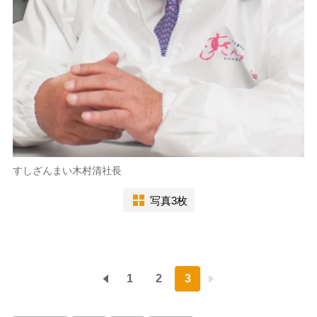
すしざんまい木村清社長
写真3枚
1
2
3