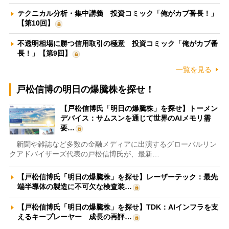
テクニカル分析・集中講義 投資コミック「俺がカブ番長！」
【第10回】
不透明相場に勝つ信用取引の極意 投資コミック「俺がカブ番
長！」【第9回】
一覧を見る
戸松信博の明日の爆騰株を探せ！
【戸松信博氏「明日の爆騰株」を探せ】トーメン
デバイス：サムスンを通じて世界のAIメモリ需
要…
新聞や雑誌など多数の金融メディアに出演するグローバルリン
クアドバイザーズ代表の戸松信博氏が、最新…
【戸松信博氏「明日の爆騰株」を探せ】レーザーテック：最先
端半導体の製造に不可欠な検査装…
【戸松信博氏「明日の爆騰株」を探せ】TDK：AIインフラを支
えるキープレーヤー 成長の再評…