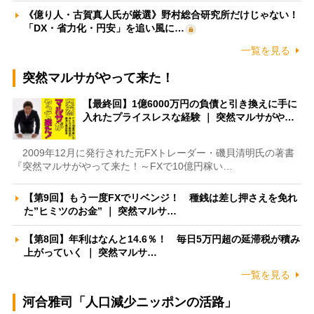
《億り人・古賀真人氏が厳選》野村総合研究所だけじゃない！
「DX・省力化・円安」を追い風に…
一覧を見る
突然マルサがやって来た！
【最終回】1億6000万円の負債と引き換えに手に
入れたプライスレスな経験 ｜ 突然マルサがや…
2009年12月に発行された元FXトレーダー・磯貝清明氏の著書
『突然マルサがやって来た！～FXで10億円稼い…
【第9回】もう一度FXでリベンジ！ 種銭は差し押さえを免れ
た”ヒミツのお金” ｜ 突然マルサ…
【第8回】年利はなんと14.6％！ 毎日5万円超の延滞税が積み
上がっていく ｜ 突然マルサ…
一覧を見る
河合雅司「人口減少ニッポンの活路」