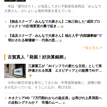
本誌『週刊ポスト』が追及してきた不動産投資商品「みんなで
大家さん」がいよいよ最終局面を迎えている…
【独走スクープ・みんなで大家さん】二転三転した“成田プロ
ジェクト”の計画変更の裏で起き…
【追及スクープ・みんなで大家さん】独占入手“内部議事録”で
明かされる柳瀬健一・代表の思…
一覧を見る
古賀真人「発掘！好決算銘柄」
三菱重工が「AIインフラの新たな主役」として再
評価される気運 エヌビディアとの提携でAIデ…
今年の株式市場を牽引してきたAI・半導体関連株に、調整の動
きが広がっている。そうしたなか、再び注目…
キオクシアHD「7万円割れからの急反発」は再びの上昇局面へ
の反転シグナルか？ 市場のムー…