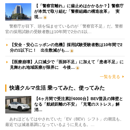
【「警察官離れ」に歯止めはかかるか？】警察庁
が本気で取り組む「警察組織の構造改革」 実
現…
警察庁が目下、頭を悩ませているのが「警察官不足」だ。警察
官の採用試験の受験者数は10年間で2分の1以…
【安全・安心ニッポンの危機】採用試験受験者数は10年間で2
分の1以下に！ 出生数減がも…
【医療崩壊】人口減少で「医師不足」に加えて「患者不足」に
見舞われ地域医療が限界に 今後…
一覧を見る
快適クルマ生活 乗ってみた、使ってみた
【4ヶ月間で受注累計6000台】BEV普及の障壁と
なる「航続距離の不安」「充電のストレス」解
消…
あれほどもてはやされていた「EV（BEV）シフト」の潮流も、
最近では減速基調になっているように見える。…