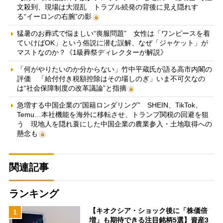
文殺到、現場は大混乱 トラブル続発の背後に見え隠れす
る“イーロンの右腕”の影
猛暑のお葬式で悩ましい“喪服問題” 女性は「ワンピースを着
ていけばOK」という俗説に潜む誤解、なぜ「ジャケット」が
マストなのか？《1級葬祭ディレクターが解説》
「何がやりたいのか分からない」竹中平蔵氏が語る高市内閣の
評価 「給付付き税額控除はその場しのぎ」いま不可欠なの
は“社会保障制度の改革議論”と指摘
急増する中国企業の“国籍ロンダリング” SHEIN、TikTok、
Temu…本社機能を海外に移転させ、トランプ関税の回避を狙
う 現地人を隠れ蓑にした中国企業の農業参入・土地取得への
懸念も
関連記事
ランキング
【キオクシア・ショック後に「株価倍
1
増」も期待できる注目銘柄5選】資産3