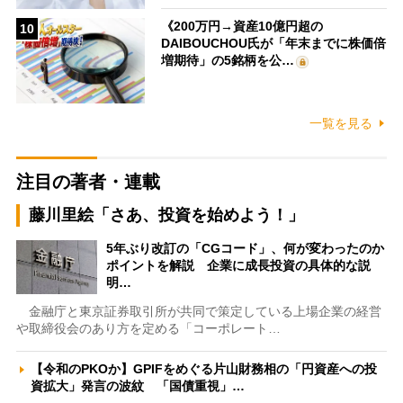
《200万円→資産10億円超の
10
DAIBOUCHOU氏が「年末までに株価倍
増期待」の5銘柄を公…
一覧を見る
注目の著者・連載
藤川里絵「さあ、投資を始めよう！」
5年ぶり改訂の「CGコード」、何が変わったのか
ポイントを解説 企業に成長投資の具体的な説
明…
金融庁と東京証券取引所が共同で策定している上場企業の経営
や取締役会のあり方を定める「コーポレート…
【令和のPKOか】GPIFをめぐる片山財務相の「円資産への投
資拡大」発言の波紋 「国債重視」…