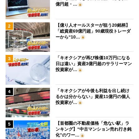
億円超・…
【億り人オールスターが狙う20銘柄】
2
「総資産69億円超」90歳現役トレーダ
ーから“10…
「キオクシアが再び株価10万円になる
3
日は遠い」資産3億円超のサラリーマン
投資家が…
「キオクシアが今後も利益を出し続け
4
るかは分からない」資産11億円の個人
投資家が…
【首都圏の不動産価格「危ない駅」ラ
5
ンキング】“中古マンション売れ行き鈍
化”のワー…