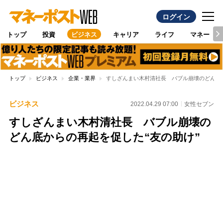
ログイン
トップ
投資
ビジネス
キャリア
ライフ
マネー
トップ
ビジネス
企業・業界
すしざんまい木村清社長 バブル崩壊のどん底か
ビジネス
2022.04.29 07:00
女性セブン
すしざんまい木村清社長 バブル崩壊の
どん底からの再起を促した“友の助け”
Loaded
:
95.43%
/
Unmute