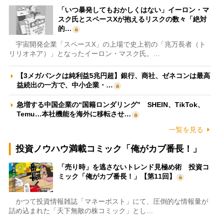
「いつ暴発してもおかしくはない」イーロン・マ
スク氏とスペースXが抱えるリスクの数々「絶対
的…
宇宙開発企業「スペースX」の上場で史上初の「兆万長者（ト
リリオネア）」となったイーロン・マスク氏。…
【3メガバンクは純利益5兆円超】銀行、商社、ゼネコンは最高
益続出の一方で、中小企業・…
急増する中国企業の“国籍ロンダリング” SHEIN、TikTok、
Temu…本社機能を海外に移転させ…
一覧を見る
投資ノウハウ満載コミック「俺がカブ番長！」
「売り時」を逃さないトレンド見極め術 投資コ
ミック「俺がカブ番長！」【第11回】
かつて投資情報雑誌「マネーポスト」にて、圧倒的な情報量が
詰め込まれた「天下無敵の株コミック」とし…