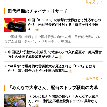
一覧を見る
田代尚機のチャイナ・リサーチ
中国「Kimi K3」の衝撃に世界はどう対応するの
か？ 米財務長官が検討する「蒸留を行う中国
AI…
中国経済に精通する中国株投資の第一人者・田代尚機氏のプレ
ミアム連載「チャイナ・リサーチ」。中国企…
中国経済“予想外の低成長”で政策のテコ入れ必至か 経済運営
方針の修正で成長加速が予想さ…
“AI革命”で爆発的な需要拡大が見込まれる「CXO」とは何
か？ 高い競争力を持つ中国の医薬品…
一覧を見る
「みんなで大家さん」配当ストップ騒動の内幕
《ついに見えた問題の核心》「みんなで大家さ
ん」2000億円超不動産投資トラブル“異常なく
ら…