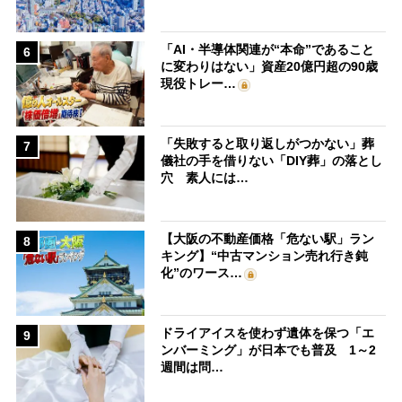
「AI・半導体関連が“本命”であること
6
に変わりはない」資産20億円超の90歳
現役トレー…
「失敗すると取り返しがつかない」葬
7
儀社の手を借りない「DIY葬」の落とし
穴 素人には…
【大阪の不動産価格「危ない駅」ラン
8
キング】“中古マンション売れ行き鈍
化”のワース…
ドライアイスを使わず遺体を保つ「エ
9
ンバーミング」が日本でも普及 1～2
週間は問…