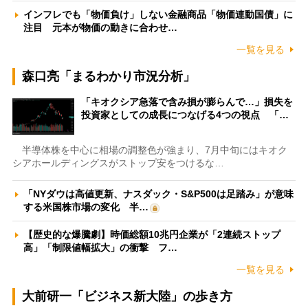
インフレでも「物価負け」しない金融商品「物価連動国債」に
注目 元本が物価の動きに合わせ…
一覧を見る
森口亮「まるわかり市況分析」
「キオクシア急落で含み損が膨らんで…」損失を
投資家としての成長につなげる4つの視点 「…
半導体株を中心に相場の調整色が強まり、7月中旬にはキオク
シアホールディングスがストップ安をつけるな…
「NYダウは高値更新、ナスダック・S&P500は足踏み」が意味
する米国株市場の変化 半…
【歴史的な爆騰劇】時価総額10兆円企業が「2連続ストップ
高」「制限値幅拡大」の衝撃 フ…
一覧を見る
大前研一「ビジネス新大陸」の歩き方