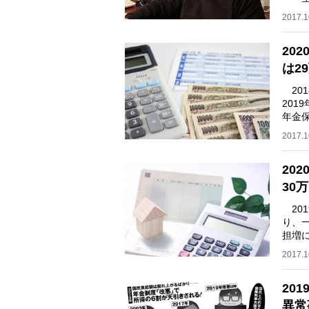
それ
2017.1
20
は2
201
201
年金保
時、
2017.1
20
30
201
り、
担増
消費
2017.1
20
異常