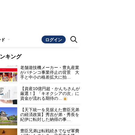
ンド
ログイン
ンキング
老舗遊技機メーカー・豊丸産業
がパチンコ事業停止の背景 大
手と中小の格差拡大に拍…
【資産10億円超・かんちさんが
厳選！】「キオクシアの次」に
資金が流れる期待の…
【天下統一を見据えた豊臣兄弟
の経済政策】秀吉が弟・秀長を
紀伊に転封した納得の事…
豊臣兄弟は転戦続きでなぜ軍費