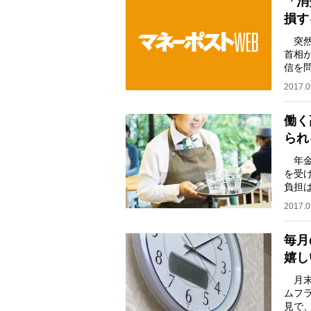
「消
損す
突然
首相
信を
局ゲ
2017.0
働く
られ
年金
を受
負担
金等
2017.0
毎月
嬉し
月末
ムフ
見で