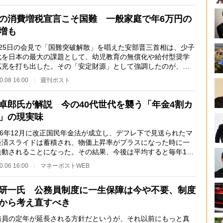
の消費増税宣言こそ国難 一般家庭で年6万円の
増も
25日の会見で「国難突破解散」を唱えた安部晋三首相は、少子
化を日本の最大の課題として、幼児教育の無償化や給付型奨学
拡充を打ち出した。その「安定財源」として強調したのが、
9年10月に予定され…
0.08 16:00
週刊ポスト
卓郎氏が解説 今の40代世代を襲う「年金4割カ
」の現実味
16年12月に改正国民年金法が成立し、デフレ下で見送られたマ
経済スライドは蓄積され、物価上昇率がプラスになった時に一
発動されることになった。その結果、今後は平均すると毎年1％
ずつ確実に実質…
0.06 16:00
マネーポストWEB
研一氏 公務員制度に一生保障は今や不要、制度
から考え直すべき
員の定年が延長される方針だというが、それ以前にもっと真