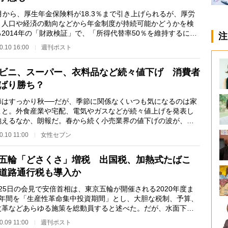
月から、厚生年金保険料が18.3％まで引き上げられるが、厚労
、人口や経済の動向などから年金制度が持続可能かどうかを検
2014年の「財政検証」で、「所得代替率50％を維持するには
注
9％の保険料率が…
0.10 16:00
週刊ポスト
ビニ、スーパー、衣料品など続々値下げ 消費者
ばり勝ち？
はすっかり秋──だが、季節に関係なくいつも気になるのは家
こと。外食産業や宅配、電気やガスなどが続々値上げを発表し
抱えるなか、朗報だ。春から続く小売業界の値下げの波が、こ
さらに“ビッグウ…
0.10 11:00
女性セブン
五輪「どさくさ」増税 出国税、加熱式たばこ
道路通行税も導入か
25日の会見で安倍首相は、東京五輪が開催される2020年度ま
3年間を「生産性革命集中投資期間」とし、大胆な税制、予算、
改革などあらゆる施策を総動員すると述べた。だが、水面下で
しろ、五輪を理…
0.09 11:00
週刊ポスト