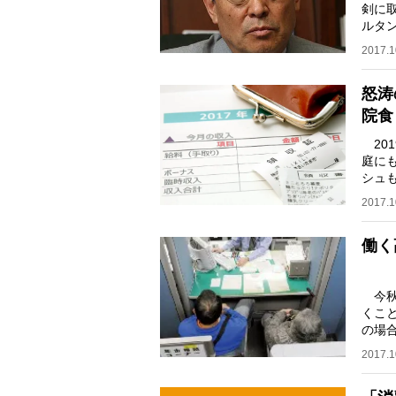
剣に
ルタ
を解
2017.1
怒涛
院食
201
庭に
シュ
いた
2017.1
働く
今秋
くこ
の場
受け
2017.1