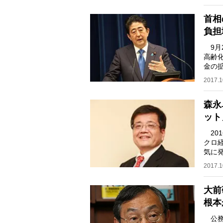
首相
負担
9月
高齢
金の
201
2017.1
森永
ット
20
クロ
気に
程度
2017.1
大前
根本
公務