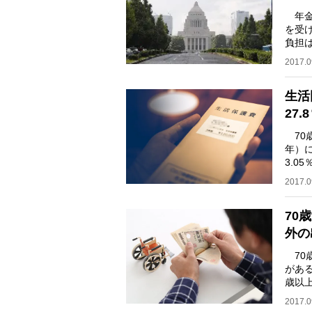
年金
を受
負担
年金
2017.0
生活
27.
70
年）に
3.0
ット
2017.0
70
外の
70
がある
歳以上
る。
2017.0