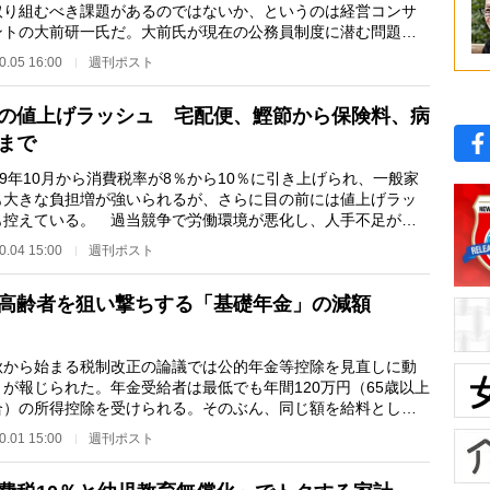
取り組むべき課題があるのではないか、というのは経営コンサ
ントの大前研一氏だ。大前氏が現在の公務員制度に潜む問題点
説する。 ＊ …
0.05 16:00
週刊ポスト
の値上げラッシュ 宅配便、鰹節から保険料、病
まで
9年10月から消費税率が8％から10％に引き上げられ、一般家
も大きな負担増が強いられるが、さらに目の前には値上げラッ
も控えている。 過当競争で労働環境が悪化し、人手不足が続
大手運送業は、軒…
0.04 15:00
週刊ポスト
高齢者を狙い撃ちする「基礎年金」の減額
から始まる税制改正の論議では公的年金等控除を見直しに動
とが報じられた。年金受給者は最低でも年間120万円（65歳以上
合）の所得控除を受けられる。そのぶん、同じ額を給料として
取るよりも、税…
0.01 15:00
週刊ポスト