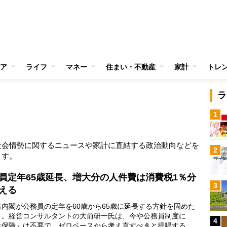
ア
ライフ
マネー
住まい・不動産
家計
トレ
ラ
1
社会情勢に関するニュースや家計に直結する政治動向などを
2
ます。
員定年65歳延長、増大分の人件費は消費税1％分
3
える
内閣が公務員の定年を60歳から65歳に延長する方針を固めた
う。経営コンサルタントの大前研一氏は、今や公務員制度に
4
生保障」は不要で、ゼロベースから考え直すべきと提唱する。