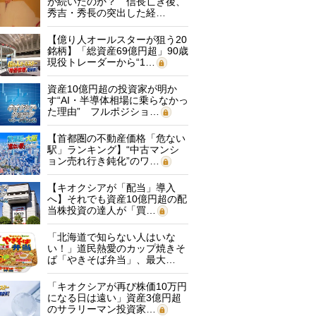
が続いたのか？ 信長亡き後、
秀吉・秀長の突出した経…
【億り人オールスターが狙う20
銘柄】「総資産69億円超」90歳
現役トレーダーから“1…
資産10億円超の投資家が明か
す“AI・半導体相場に乗らなかっ
た理由” フルポジショ…
【首都圏の不動産価格「危ない
駅」ランキング】“中古マンシ
ョン売れ行き鈍化”のワ…
【キオクシアが「配当」導入
へ】それでも資産10億円超の配
当株投資の達人が「買…
「北海道で知らない人はいな
い！」道民熱愛のカップ焼きそ
ば「やきそば弁当」、最大…
「キオクシアが再び株価10万円
になる日は遠い」資産3億円超
のサラリーマン投資家…