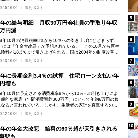
でも、もし公務員…
0.15 16:00
週刊ポスト
5
20年の給与明細 月収30万円会社員の手取り年収
9万円減
6
8年10月の消費税率8％から10％への引き上げにとどまらず、
9年には「年金大改悪」が予想されている。 この10月から厚生
険料が18.3％まで引き上げられる。国は2004年の制度改革
「保険料アップは20…
0.13 16:00
週刊ポスト
7
20年に長期金利3.4％の試算 住宅ローン支払い年
8
万円増も
9年10月に予定される消費税率8％から10％への引き上げによ
一般的な家庭（年間消費額約300万円）にとって年約6万円の負
9
になると言われている。しかも、生活者の家計を直撃するのは
増税だけではない…
0.12 16:00
週刊ポスト
10
19年の年金大改悪 給料の60％超が天引きされる
事態も