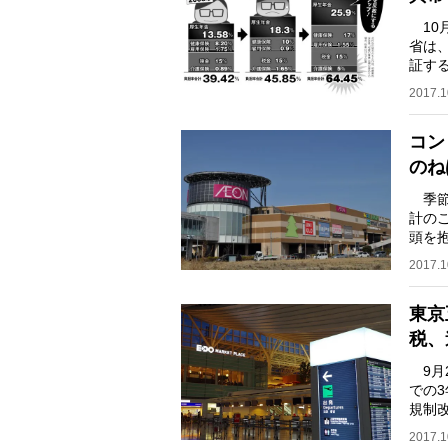
10
省は
証する
25.
2017.1
コン
のね
季節
計の
頭を
の秋
2017.1
東京
税、
9月
での
規制
はむ
2017.1