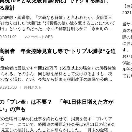
費税10％と幼児教育無償化」でトクする家計、
【お
る家計
202
の解散・総選挙。「大義なき解散」と言われたが、安倍晋三
がひねり出した“大義”は「消費税の使い途を変えることについて
当サ
問う」というものだった。今回の解散は明らかに「永田町の政
資の
ーム」だが、…
際の
9.30 11:00
マネーポストWEB
にお
す。
高齢者 年金控除見直し等で“トリプル減収”を迫
おり
る
保証
受給者は最低でも年間120万円（65歳以上の場合）の所得控除
ル等
けられる。そのぶん、同じ額を給料として受け取るよりも、税
てお
は少なく済む。だが、今秋から始まる税制改正の論議で公的年
控除を見直しに…
9.29 15:00
週刊ポスト
の「プレ金」は不要？ 「年1日休日増えた方が
い」の声も
の金曜日に早めに仕事を終わらせて、消費を促す「プレミア
ライデー」について、経団連の榊原定征会長は9月11日の記者会
、見直しの検討に入ったことを明らかにした。「月末の金曜