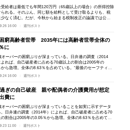
受給者は最低でも年間120万円（65歳以上の場合）の所得控除
けられる。そのぶん、同じ額を給料として受け取るよりも、税
は少なく済む。だが、今秋から始まる税制改正の論議では公的
等控除を見直し…
9.26 16:00
週刊ポスト
困窮高齢者世帯 2035年には高齢者世帯全体の
8％に
歳オーバーの困窮ぶりが深まっている。日弁連の調査（2014
よれば、自己破産者に占める70歳以上の割合は2005年の
5％から急増。全体の8.63％を占めている。“最後のセーフティネ
”と呼ばれる生活保護…
9.24 16:00
週刊ポスト
歳過ぎの自己破産 親や配偶者の介護費用が想定
出費に
歳オーバーの困窮ぶりが深まっていることを如実に示すデータ
。日弁連の調査（2014年）によれば、自己破産者に占める70
の割合は2005年の3.05％から急増。全体の8.63％を占めてい
 想定外の出費…
9.23 11:00
週刊ポスト