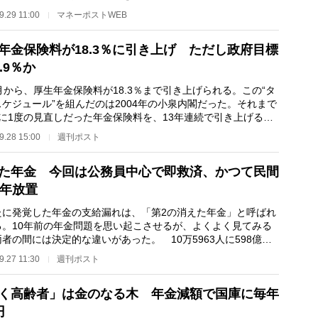
ではなく、「月初…
9.29 11:00
マネーポストWEB
年金保険料が18.3％に引き上げ ただし政府目標
.9％か
から、厚生年金保険料が18.3％まで引き上げられる。この“タ
ケジュール”を組んだのは2004年の小泉内閣だった。それまで
年に1度の見直しだった年金保険料を、13年連続で引き上げると
過去に例のな…
9.28 15:00
週刊ポスト
た年金 今回は公務員中心で即救済、かつて民間
0年放置
に発覚した年金の支給漏れは、「第2の消えた年金」と呼ばれ
る。10年前の年金問題を思い起こさせるが、よくよく見てみる
者の間には決定的な違いがあった。 10万5963人に598億円
年金未払いがあ…
9.27 11:30
週刊ポスト
く高齢者」は金のなる木 年金減額で国庫に毎年
円