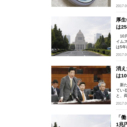
日」
2017.0
厚生
は25
10月
イムス
は5
いう
2017.0
消え
は1
新た
てい
と、両
もの
2017.0
「働
1兆