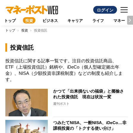
ログイン
トップ
投資
ビジネス
キャリア
ライフ
マネー
トップ
投資
投資信託
投資信託
投資信託に関する記事一覧です。注目の投資信託商品、
ETF（上場投資信託）銘柄や、iDeCo（個人型確定拠出年
金）、NISA（少額投資非課税制度）などの制度も紹介しま
す。
かつて「出来損ないの福袋」と揶揄さ
れた投資信託 現在は状況一変
週刊ポスト
つみたてNISA、一般NISA、iDeCo…非
課税投資の「トクする使い分け」