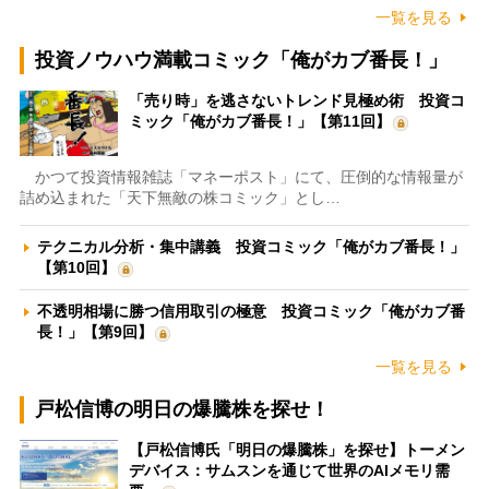
一覧を見る
投資ノウハウ満載コミック「俺がカブ番長！」
「売り時」を逃さないトレンド見極め術 投資コ
ミック「俺がカブ番長！」【第11回】
かつて投資情報雑誌「マネーポスト」にて、圧倒的な情報量が
詰め込まれた「天下無敵の株コミック」とし…
テクニカル分析・集中講義 投資コミック「俺がカブ番長！」
【第10回】
不透明相場に勝つ信用取引の極意 投資コミック「俺がカブ番
長！」【第9回】
一覧を見る
戸松信博の明日の爆騰株を探せ！
【戸松信博氏「明日の爆騰株」を探せ】トーメン
デバイス：サムスンを通じて世界のAIメモリ需