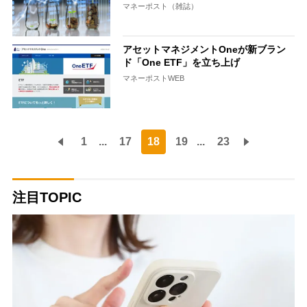
マネーポスト（雑誌）
アセットマネジメントOneが新ブラン
ド「One ETF」を立ち上げ
マネーポストWEB
1
...
17
18
19
...
23
注目TOPIC