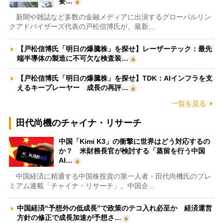
要…
新聞や雑誌など多数の金融メディアに出演するグローバルリン
クアドバイザーズ代表の戸松信博氏が、最新…
【戸松信博氏「明日の爆騰株」を探せ】レーザーテック：最先
端半導体の製造に不可欠な検査装…
【戸松信博氏「明日の爆騰株」を探せ】TDK：AIインフラを支
えるキープレーヤー 成長の再評…
一覧を見る
田代尚機のチャイナ・リサーチ
中国「Kimi K3」の衝撃に世界はどう対応するの
か？ 米財務長官が検討する「蒸留を行う中国
AI…
中国経済に精通する中国株投資の第一人者・田代尚機氏のプレ
ミアム連載「チャイナ・リサーチ」。中国企…
中国経済“予想外の低成長”で政策のテコ入れ必至か 経済運営
方針の修正で成長加速が予想さ…