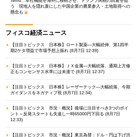
Temu…本社機能を海外に移転させ、トランプ関税の回避を狙
う 現地人を隠れ蓑にした中国企業の農業参入・土地取得への
懸念も
フィスコ経済ニュース
【注目トピックス 日本株】ロート製薬—大幅続伸、第1四半
期2ケタ増益で市場予想上振れ (8月7日 12:39)
【注目トピックス 日本株】ＪＸ金属—大幅続落、通期上方修
正もコンセンサス水準には未達で (8月7日 12:37)
【注目トピックス 日本株】レーザーテック—大幅続落、今期
ガイダンスをネガティブ視 (8月7日 12:34)
【注目トピックス 市況・概況】後場に注目すべき3つのポイ
ント～反発スタートも失速し一時65000円下回る (8月7日
12:33)
【注目トピックス 市況・概況】東京為替：ドル・円は下げ渋