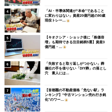
「AI・半導体関連が“本命”であること
4
に変わりはない」資産20億円超の90歳
現役トレー…
【キオクシア・ショック後に「株価倍
5
増」も期待できる注目銘柄5選】資産3
億円超・…
「失敗すると取り返しがつかない」葬
6
儀社の手を借りない「DIY葬」の落とし
穴 素人には…
【首都圏の不動産価格「危ない駅」ラ
7
ンキング】“中古マンション売れ行き鈍
化”のワー…