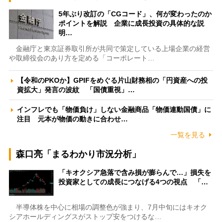
5年ぶり改訂の「CGコード」、何が変わったのか
ポイントを解説 企業に成長投資の具体的な説
明…
金融庁と東京証券取引所が共同で策定している上場企業の経営
や取締役会のあり方を定める「コーポレート…
【令和のPKOか】GPIFをめぐる片山財務相の「円資産への投
資拡大」発言の波紋 「国債重視」…
インフレでも「物価負け」しない金融商品「物価連動国債」に
注目 元本が物価の動きに合わせ…
一覧を見る
森口亮「まるわかり市況分析」
「キオクシア急落で含み損が膨らんで…」損失を
投資家としての成長につなげる4つの視点 「…
半導体株を中心に相場の調整色が強まり、7月中旬にはキオク
シアホールディングスがストップ安をつけるな…