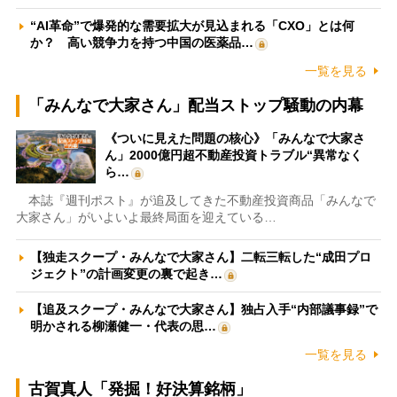
“AI革命”で爆発的な需要拡大が見込まれる「CXO」とは何
か？ 高い競争力を持つ中国の医薬品…
一覧を見る
「みんなで大家さん」配当ストップ騒動の内幕
《ついに見えた問題の核心》「みんなで大家さ
ん」2000億円超不動産投資トラブル“異常なく
ら…
本誌『週刊ポスト』が追及してきた不動産投資商品「みんなで
大家さん」がいよいよ最終局面を迎えている…
【独走スクープ・みんなで大家さん】二転三転した“成田プロ
ジェクト”の計画変更の裏で起き…
【追及スクープ・みんなで大家さん】独占入手“内部議事録”で
明かされる柳瀬健一・代表の思…
一覧を見る
古賀真人「発掘！好決算銘柄」