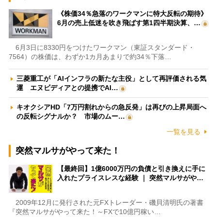
《株価34％急落のワークマンに特大反転の期待》
6月の売上低迷を吹き飛ばす第1四半期決算、…
6月3日に8330円をつけたワークマン（東証スタンダード・
7564）の株価は、わずか1カ月あまりで約34％下落…
三菱重工が「AIインフラの新たな主役」として再評価される気
運 エヌビディアとの提携でAI…
キオクシアHD「7万円割れからの急反発」は再びの上昇局面へ
の反転シグナルか？ 市場のムー…
一覧を見る
突然マルサがやって来た！
【最終回】1億6000万円の負債と引き換えに手に
入れたプライスレスな経験 ｜ 突然マルサがや…
2009年12月に発行された元FXトレーダー・磯貝清明氏の著書
『突然マルサがやって来た！～FXで10億円稼い…