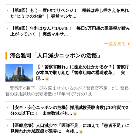
【第9回】もう一度FXでリベンジ！ 種銭は差し押さえを免れ
た”ヒミツのお金” ｜ 突然マルサ…
【第8回】年利はなんと14.6％！ 毎日5万円超の延滞税が積み
上がっていく ｜ 突然マルサ…
一覧を見る
河合雅司「人口減少ニッポンの活路」
【「警察官離れ」に歯止めはかかるか？】警察庁
が本気で取り組む「警察組織の構造改革」 実
現…
警察庁が目下、頭を悩ませているのが「警察官不足」だ。警察
官の採用試験の受験者数は10年間で2分の1以…
【安全・安心ニッポンの危機】採用試験受験者数は10年間で2
分の1以下に！ 出生数減がも…
【医療崩壊】人口減少で「医師不足」に加えて「患者不足」に
見舞われ地域医療が限界に 今後…