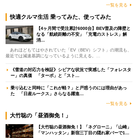
一覧を見る
快適クルマ生活 乗ってみた、使ってみた
【4ヶ月間で受注累計6000台】BEV普及の障壁と
なる「航続距離の不安」「充電のストレス」解
消…
あれほどもてはやされていた「EV（BEV）シフト」の潮流も、
最近では減速基調になっているように見える。…
《雪道の対応力を検証》シビアな状況で実感した「フォレスタ
ー」の真価 「ターボ」と「スト…
乗り込むと同時に「これが軽？」と戸惑うのには理由があっ
た 「日産ルークス」さらなる躍進…
一覧を見る
大竹聡の「昼酒御免！」
【大竹聡の昼酒御免！】「ネグローニ」「山崎」
「マンハッタン」新宿三丁目の隠れ家バーで1…