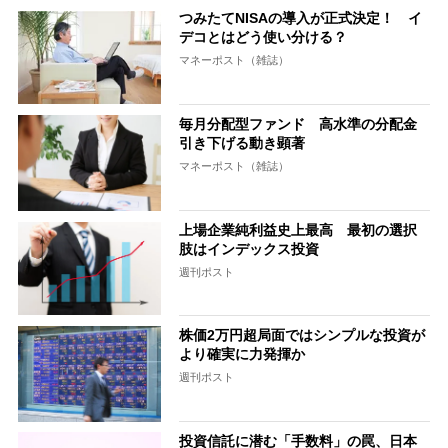
つみたてNISAの導入が正式決定！ イ
デコとはどう使い分ける？
マネーポスト（雑誌）
毎月分配型ファンド 高水準の分配金
引き下げる動き顕著
マネーポスト（雑誌）
上場企業純利益史上最高 最初の選択
肢はインデックス投資
週刊ポスト
株価2万円超局面ではシンプルな投資が
より確実に力発揮か
週刊ポスト
投資信託に潜む「手数料」の罠、日本