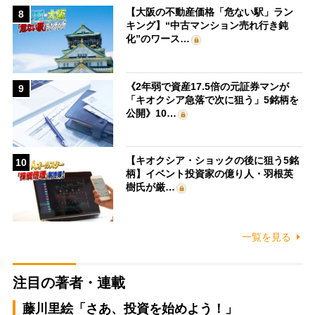
【大阪の不動産価格「危ない駅」ラン
8
キング】“中古マンション売れ行き鈍
化”のワース…
《2年弱で資産17.5倍の元証券マンが
9
「キオクシア急落で次に狙う」5銘柄を
公開》10…
【キオクシア・ショックの後に狙う5銘
10
柄】イベント投資家の億り人・羽根英
樹氏が厳…
一覧を見る
注目の著者・連載
藤川里絵「さあ、投資を始めよう！」