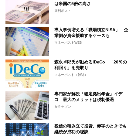
は米国の5倍の高さ
週刊ポスト
導入事例増える「職場積立NISA」 企
業側が資金援助するケースも
マネーポストWEB
森永卓郎氏が勧めるiDeCo 「20％の
利回り」を先取り
マネーポスト（雑誌）
専門家が解説「確定拠出年金」イデ
コ 最大のメリットは税制優遇
女性セブン
投信の積み立て投資、赤字のときでも
継続が成功の秘訣