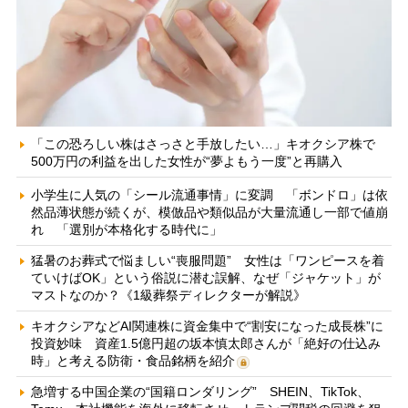
「この恐ろしい株はさっさと手放したい…」キオクシア株で
500万円の利益を出した女性が“夢よもう一度”と再購入
小学生に人気の「シール流通事情」に変調 「ボンドロ」は依
然品薄状態が続くが、模倣品や類似品が大量流通し一部で値崩
れ 「選別が本格化する時代に」
猛暑のお葬式で悩ましい“喪服問題” 女性は「ワンピースを着
ていけばOK」という俗説に潜む誤解、なぜ「ジャケット」が
マストなのか？《1級葬祭ディレクターが解説》
キオクシアなどAI関連株に資金集中で“割安になった成長株”に
投資妙味 資産1.5億円超の坂本慎太郎さんが「絶好の仕込み
時」と考える防衛・食品銘柄を紹介
急増する中国企業の“国籍ロンダリング” SHEIN、TikTok、