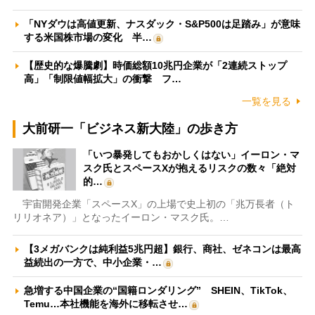
「NYダウは高値更新、ナスダック・S&P500は足踏み」が意味
する米国株市場の変化 半…
【歴史的な爆騰劇】時価総額10兆円企業が「2連続ストップ
高」「制限値幅拡大」の衝撃 フ…
一覧を見る
大前研一「ビジネス新大陸」の歩き方
「いつ暴発してもおかしくはない」イーロン・マ
スク氏とスペースXが抱えるリスクの数々「絶対
的…
宇宙開発企業「スペースX」の上場で史上初の「兆万長者（ト
リリオネア）」となったイーロン・マスク氏。…
【3メガバンクは純利益5兆円超】銀行、商社、ゼネコンは最高
益続出の一方で、中小企業・…
急増する中国企業の“国籍ロンダリング” SHEIN、TikTok、
Temu…本社機能を海外に移転させ…