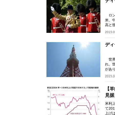
ディ
ロン
米、
高と
投機的
2015.0
ディ
世界
れ。
があ
三大
2015.0
【羊
見据
米利
て2
上げ