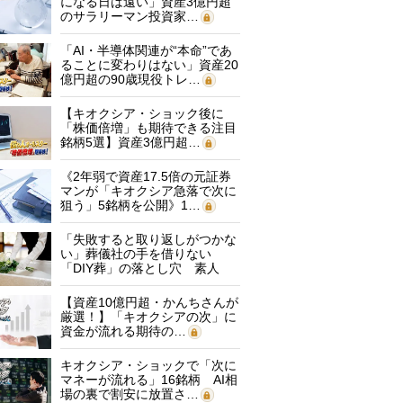
になる日は遠い」資産3億円超
のサラリーマン投資家…
「AI・半導体関連が“本命”であ
ることに変わりはない」資産20
億円超の90歳現役トレ…
【キオクシア・ショック後に
「株価倍増」も期待できる注目
銘柄5選】資産3億円超…
《2年弱で資産17.5倍の元証券
マンが「キオクシア急落で次に
狙う」5銘柄を公開》1…
「失敗すると取り返しがつかな
い」葬儀社の手を借りない
「DIY葬」の落とし穴 素人
に…
【資産10億円超・かんちさんが
厳選！】「キオクシアの次」に
資金が流れる期待の…
キオクシア・ショックで「次に
マネーが流れる」16銘柄 AI相
場の裏で割安に放置さ…