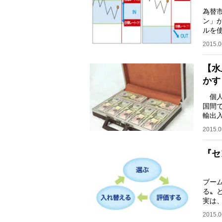
為替
ン」
ルを
も、
2015.0
【水
かす
個人
国間
輸出
べる
2015.0
『セ
ブー
る〟
実は
左右
2015.0