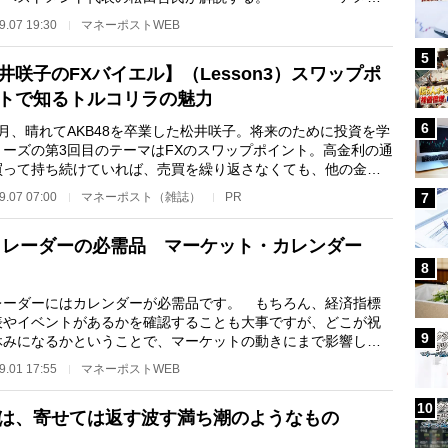
利上げが秒読み…
9.07 19:30
マネーポストWEB
5
井咲子のFXバイエル】（Lesson3）スワップポ
トで知るトルコリラの魅力
6
月、晴れてAKB48を卒業した松井咲子。将来のために投資を学
リーズの第3回目のテーマはFXのスワップポイント。高金利の通
買って持ち続けていれば、売買を繰り返さなくても、他の金融
と比べて魅力的…
9.07 07:00
マネーポスト（雑誌）
PR
7
トレーダーの必需品 マーケット・カレンダー
8
ーダーにはカレンダーが必需品です。 もちろん、経済指標
表やイベントがあるかを確認することも大事ですが、どこが祝
9
休みになるかということで、マーケットの動きにまで影響して
す。特にニュー…
9.01 17:55
マネーポストWEB
10
は、寄せては返す波す満ち潮のようなもの