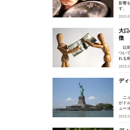
影響
す。
為替
2015.0
大口
徴
以前
つい
れる
に駐
2015.0
ディ
ニュ
がド
ュー
す。
2015.0