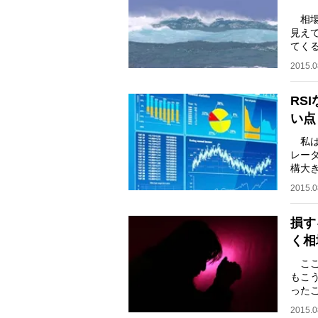
相場
見え
てく
てき
2015.0
RS
い点
私は
レー
構大
た。
2015.0
損す
く相
ここ
もこ
った
でい
2015.0