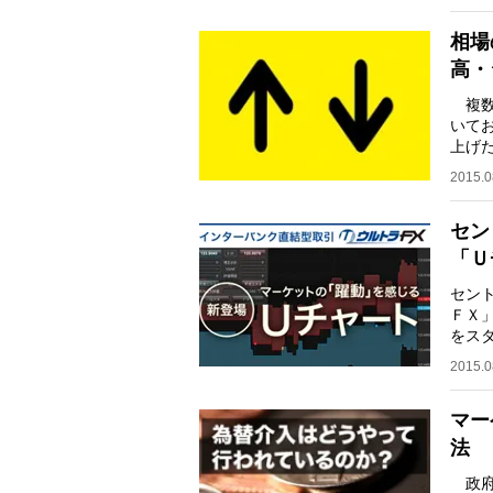
相場
高・
複数
いて
上げ
しし
2015.0
セン
「Ｕ
セント
ＦＸ
をス
る複
2015.0
マー
法
政府