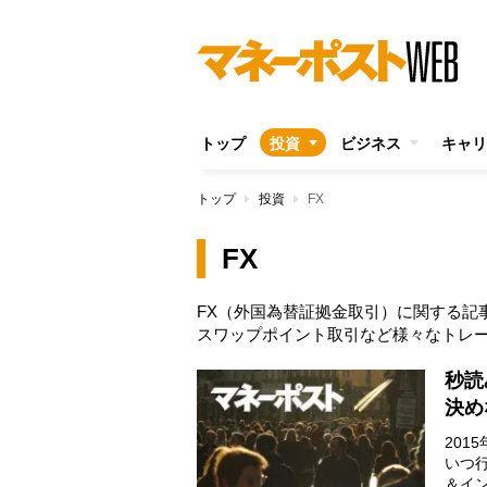
トップ
投資
ビジネス
キャリ
トップ
投資
FX
FX
FX（外国為替証拠金取引）に関する記
スワップポイント取引など様々なトレ
秒読
決め
20
いつ
＆イ