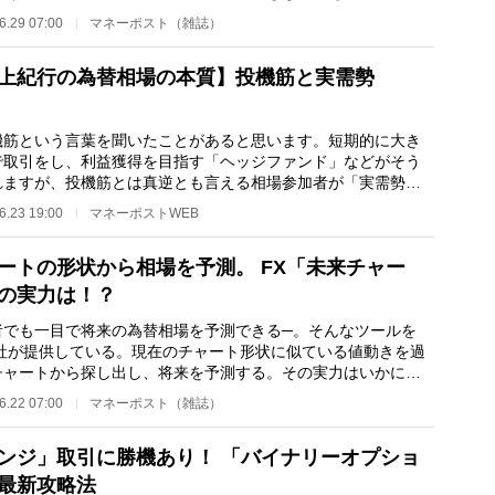
でもその時期を…
6.29 07:00
マネーポスト（雑誌）
上紀行の為替相場の本質】投機筋と実需勢
筋という言葉を聞いたことがあると思います。短期的に大き
で取引をし、利益獲得を目指す「ヘッジファンド」などがそう
れますが、投機筋とは真逆とも言える相場参加者が「実需勢」
。 実需とは「…
6.23 19:00
マネーポストWEB
ートの形状から相場を予測。 FX「未来チャー
の実力は！？
者でも一目で将来の為替相場を予測できる─。そんなツールを
各社が提供している。現在のチャート形状に似ている値動きを過
チャートから探し出し、将来を予測する。その実力はいかに？
相場を予想する未…
6.22 07:00
マネーポスト（雑誌）
ンジ」取引に勝機あり！ 「バイナリーオプショ
最新攻略法