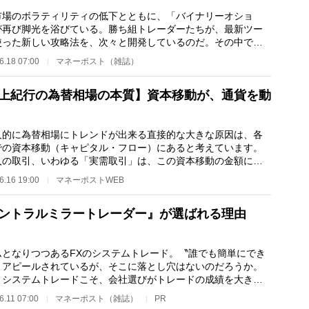
市場のボラティリティの低下とともに、「バイナリーオショ
が再び脚光を浴びている。勝ち組トレーダーたちが、最新ツー
使った新しい攻略法を、次々と開発しているのだ。その中で
スキャルピングトレ…
6.18 07:00
マネーポスト（雑誌）
上紀行の為替相場の本質】資本移動が、通貨を動
的に為替相場にトレンドが出来る直接的な大きな原因は、各
での資本移動（キャピタル・フロー）にあると考えています。
入の取引、いわゆる「実需取引」は、この資本移動の金額に比
と足元にも及ば…
6.16 19:00
マネーポストWEB
ントラルミラートレーダー』が選ばれる理由
ムとなりつつあるFXのシステムトレード。〝誰でも簡単にでき
とアピールされているが、そこに落とし穴はないのだろうか。
、システムトレードこそ、会社選びがトレードの成績を大きく
するのである。…
6.11 07:00
マネーポスト（雑誌）
PR