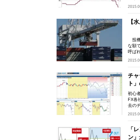
れま
2015.0
【水
投機
な額
呼ば
です
2015.0
チャ
ト」
初心
FX
去の
為替
2015.0
「レ
ン」