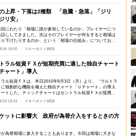
の上昇・下落は2種類 「急騰・急落」「ジリ
ジリ安」
回にわたり「相場に誰が参加しているのか」プレイヤーにつ
お話ししてきました。次はそのプレイヤーが何をすると相場は
たり下げたりするのか、という「相場の仕組み」についてお話
ていこうと思い…
8.04 19:00
マネーポストWEB
トラル短資ＦＸが短期売買に適した独自チャート
チャート」導入
ラル短資ＦＸは、本日2015年8月3日（月）より、「ウルトラ
」に独創的な機能を備えた独自チャート「Ｕチャート」の導入
タートした。ティックチャートはセントラル短資ＦＸが提携す
数のカバー先金…
8.03 18:33
マネーポストWEB
ケットに影響大 政府が為替介入をするときの方
が為替相場に参入することもあります。今回は相場に大きな