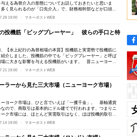
を与える為替介入の形態についてお話しておきたいと思いま
 多く見られるのが「口先介入」で、財務相幹部などが口頭で
介入の可能性を匂…
7.28 19:00
マネーポストWEB
の投機筋「ビッグプレーヤー」 彼らの手口と特
、【水上紀行の為替相場の本質】投機筋と実需勢で投機筋に
て紹介しました。投機筋の中でも「ビッグプレーヤー」と呼ば
相場に大きな影響を与える投機筋がいます。 昔ニューヨーク
在していた頃、…
7.21 19:00
マネーポストWEB
ーラーから見た三大市場（ニューヨーク市場）
ーヨーク市場は、ひと言でいえば「一攫千金」。 基軸通貨
ルなので、商取引は基本的にドル建てで行われます。つまりニ
ヨーク市場には、ほとんど実需取引はなく、ほぼ投機的取引で
一番荒っぽい動…
7.14 19:00
マネーポストWEB