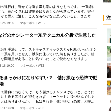
の進行は、寄せては返す満ち潮のようなものです。 一直線に
ても、細かく見れば波動を繰り返しながら進んでいます。寄せ
るかと思えば返し、こんなものかなと思っていると、また寄せ
注
てその前よりも…
8.25 19:00
マネーポストWEB
Iなどのオシレーター系テクニカル分析で注意した
分析手法として、ストキャスティックスとかRSIといったオシ
ター系を用いません。以前に使っていた時もありましたが、結
きな問題点があることに気づいたことで使わなくなりまし
 ストキャスティッ…
8.18 19:00
マネーポストWEB
るきっかけになりやすい？ 儲け損なう恐怖で動
場
で勝負に出なくては、もう儲けるチャンスはないと、どうに
うにも逸る気持ちが抑えきれず、マーケットに飛び込んでしま
ことはありませんか。 私はそれを「儲け損なう恐怖」と呼ん
ます。「損する…
8.11 19:00
マネーポストWEB