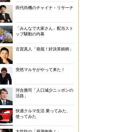
田代尚機のチャイナ・リサーチ
「みんなで大家さん」配当スト
ップ騒動の内幕
古賀真人「発掘！好決算銘柄」
突然マルサがやって来た！
河合雅司「人口減少ニッポンの
活路」
快適クルマ生活 乗ってみた、
使ってみた
大竹聡の「昼酒御免！」