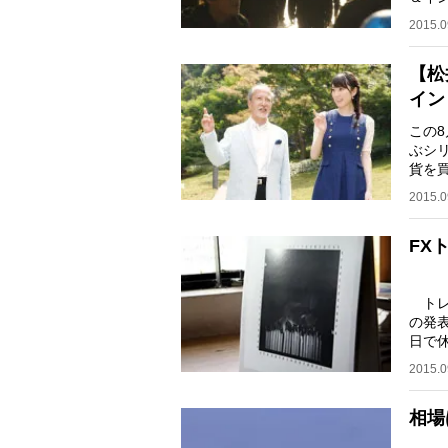
カの
2015.0
【松
イン
この8
ぶシ
貨を
商品
2015.0
FX
トレ
の発
日で
きま
2015.0
相場