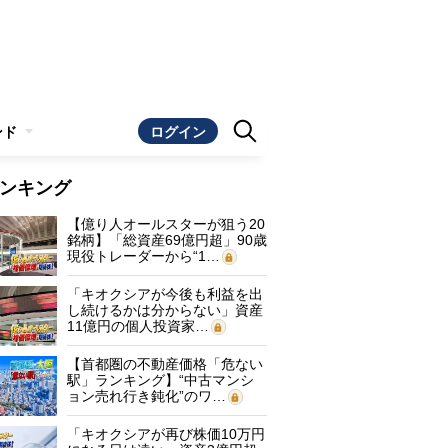
ンド
ログイン
ンキング
【億り人オールスターが狙う20
銘柄】「総資産69億円超」90歳
現役トレーダーから“1…
「キオクシアが今後も利益を出
し続けるかは分からない」資産
11億円の個人投資家…
【首都圏の不動産価格「危ない
駅」ランキング】“中古マンシ
ョン売れ行き鈍化”のワ…
「キオクシアが再び株価10万円