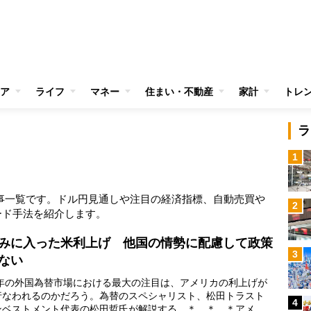
ア
ライフ
マネー
住まい・不動産
家計
トレ
ラ
1
事一覧です。ドル円見通しや注目の経済指標、自動売買や
2
ード手法を紹介します。
みに入った米利上げ 他国の情勢に配慮して政策
3
ない
15年の外国為替市場における最大の注目は、アメリカの利上げが
行なわれるのかだろう。為替のスペシャリスト、松田トラスト
4
ンベストメント代表の松田哲氏が解説する。＊ ＊ ＊アメリ