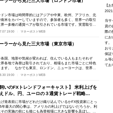
ーラーから見た三大市場（ロンドン市場）
【お
202
ドン市場は時間帯的にはアジアや中東、欧州、アフリカ、北
中南米をカバーしていますので、参加者も多く、世界一の取引
当サ
世界一多種の通貨ペアが取引されている市場です。実需取引や
資の
取引、M&A…
際の
7.07 19:00
マネーポストWEB
にお
す。
ーラーから見た三大市場（東京市場）
おり
保証
各国、地形や気候が変われば、住んでいる人もまたそれぞ
ル等
世界各地で為替は取引されており、相場もまた市場ごとに特色
てお
ります。 なかでも東京、ロンドン、ニューヨークは、世界の
外国為替市場と呼…
6.30 19:00
マネーポストWEB
飼いのFXトレンドフォーキャスト】 米利上げを
えドル、円、ユーロの３通貨トレード戦略…
上げ発表前に市場がどれだけ織り込んでいるかFX投資家にとっ
015年最大の関心事は、アメリカの利上げではないだろうか。利
はその実施の前にも後にも為替相場に大きな影響を及ぼし、こ