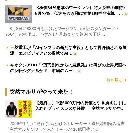
《株価34％急落のワークマンに特大反転の期待》
6月の売上低迷を吹き飛ばす第1四半期決算、…
6月3日に8330円をつけたワークマン（東証スタンダード・
7564）の株価は、わずか1カ月あまりで約34％下落…
三菱重工が「AIインフラの新たな主役」として再評価される気
運 エヌビディアとの提携でAI…
キオクシアHD「7万円割れからの急反発」は再びの上昇局面へ
の反転シグナルか？ 市場のムー…
一覧を見る
突然マルサがやって来た！
【最終回】1億6000万円の負債と引き換えに手に
入れたプライスレスな経験 ｜ 突然マルサがや…
2009年12月に発行された元FXトレーダー・磯貝清明氏の著書
『突然マルサがやって来た！～FXで10億円稼い…