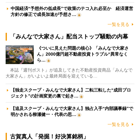
中国経済“予想外の低成長”で政策のテコ入れ必至か 経済運営
方針の修正で成長加速が予想さ…
一覧を見る
「みんなで大家さん」配当ストップ騒動の内幕
《ついに見えた問題の核心》「みんなで大家さ
ん」2000億円超不動産投資トラブル“異常なく
ら…
本誌『週刊ポスト』が追及してきた不動産投資商品「みんなで
大家さん」がいよいよ最終局面を迎えている…
【独走スクープ・みんなで大家さん】二転三転した“成田プロ
ジェクト”の計画変更の裏で起き…
【追及スクープ・みんなで大家さん】独占入手“内部議事録”で
明かされる柳瀬健一・代表の思…
一覧を見る
古賀真人「発掘！好決算銘柄」