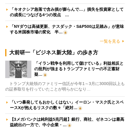
「キオクシア急落で含み損が膨らんで…」損失を投資家として
の成長につなげる4つの視点 …
「NYダウは高値更新、ナスダック・S&P500は足踏み」が意味
する米国株市場の変化 半…
一覧を見る
大前研一「ビジネス新大陸」の歩き方
「イラン戦争を利用して儲けている」利益相反と
の批判が強まるトランプファミリーの不正蓄財
疑…
トランプ大統領のファミリー信託が今年1～3月に3000回以上も
の証券取引を行っていたことが明らかになり…
「いつ暴発してもおかしくはない」イーロン・マスク氏とスペ
ースXが抱えるリスクの数々「絶対…
【3メガバンクは純利益5兆円超】銀行、商社、ゼネコンは最高
益続出の一方で、中小企業・…