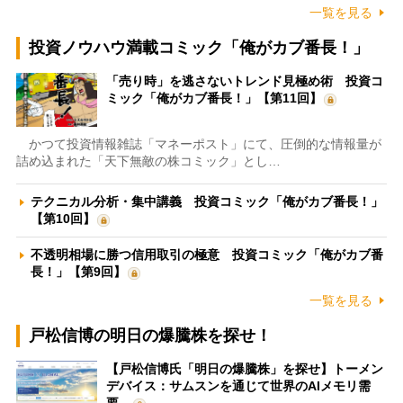
一覧を見る
投資ノウハウ満載コミック「俺がカブ番長！」
「売り時」を逃さないトレンド見極め術 投資コ
ミック「俺がカブ番長！」【第11回】
かつて投資情報雑誌「マネーポスト」にて、圧倒的な情報量が
詰め込まれた「天下無敵の株コミック」とし…
テクニカル分析・集中講義 投資コミック「俺がカブ番長！」
【第10回】
不透明相場に勝つ信用取引の極意 投資コミック「俺がカブ番
長！」【第9回】
一覧を見る
戸松信博の明日の爆騰株を探せ！
【戸松信博氏「明日の爆騰株」を探せ】トーメン
デバイス：サムスンを通じて世界のAIメモリ需
要…