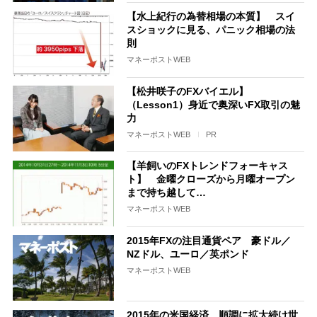
【水上紀行の為替相場の本質】 スイ
スショックに見る、パニック相場の法
則
マネーポストWEB
【松井咲子のFXバイエル】
（Lesson1）身近で奥深いFX取引の魅
力
マネーポストWEB
PR
【羊飼いのFXトレンドフォーキャス
ト】 金曜クローズから月曜オープン
まで持ち越して…
マネーポストWEB
2015年FXの注目通貨ペア 豪ドル／
NZドル、ユーロ／英ポンド
マネーポストWEB
2015年の米国経済 順調に拡大続け世