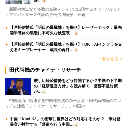
新聞や雑誌など多数の金融メディアに出演するグローバルリン
クアドバイザーズ代表の戸松信博氏が、最新…
【戸松信博氏「明日の爆騰株」を探せ】レーザーテック：最先
端半導体の製造に不可欠な検査装…
【戸松信博氏「明日の爆騰株」を探せ】TDK：AIインフラを支
えるキープレーヤー 成長の再評…
一覧を見る
田代尚機のチャイナ・リサーチ
厳しい経済情勢をどう打開するか？中国の下半期
の「経済運営方針」を読み解く 需要不足対策
が…
中国経済に精通する中国株投資の第一人者・田代尚機氏のプレ
ミアム連載「チャイナ・リサーチ」。中国の…
中国「Kimi K3」の衝撃に世界はどう対応するのか？ 米財務
長官が検討する「蒸留を行う中国…