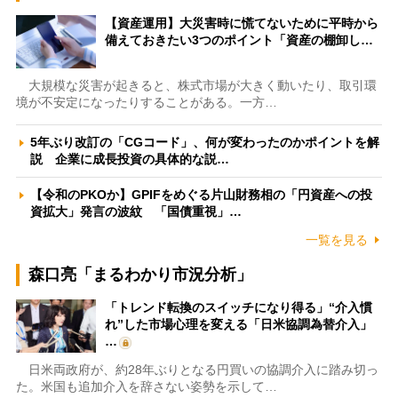
【資産運用】大災害時に慌てないために平時から
備えておきたい3つのポイント「資産の棚卸し…
大規模な災害が起きると、株式市場が大きく動いたり、取引環
境が不安定になったりすることがある。一方…
5年ぶり改訂の「CGコード」、何が変わったのかポイントを解
説 企業に成長投資の具体的な説…
【令和のPKOか】GPIFをめぐる片山財務相の「円資産への投
資拡大」発言の波紋 「国債重視」…
一覧を見る
森口亮「まるわかり市況分析」
「トレンド転換のスイッチになり得る」“介入慣
れ”した市場心理を変える「日米協調為替介入」
…
日米両政府が、約28年ぶりとなる円買いの協調介入に踏み切っ
た。米国も追加介入を辞さない姿勢を示して…