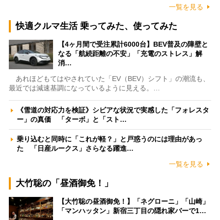
一覧を見る
快適クルマ生活 乗ってみた、使ってみた
【4ヶ月間で受注累計6000台】BEV普及の障壁と
なる「航続距離の不安」「充電のストレス」解
消…
あれほどもてはやされていた「EV（BEV）シフト」の潮流も、
最近では減速基調になっているように見える。…
《雪道の対応力を検証》シビアな状況で実感した「フォレスタ
ー」の真価 「ターボ」と「スト…
乗り込むと同時に「これが軽？」と戸惑うのには理由があっ
た 「日産ルークス」さらなる躍進…
一覧を見る
大竹聡の「昼酒御免！」
【大竹聡の昼酒御免！】「ネグローニ」「山崎」
「マンハッタン」新宿三丁目の隠れ家バーで1…