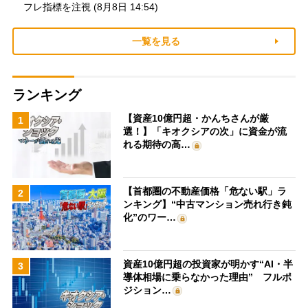
フレ指標を注視 (8月8日 14:54)
一覧を見る
ランキング
【資産10億円超・かんちさんが厳
1
選！】「キオクシアの次」に資金が流
れる期待の高…
【首都圏の不動産価格「危ない駅」ラ
2
ンキング】“中古マンション売れ行き鈍
化”のワー…
資産10億円超の投資家が明かす“AI・半
3
導体相場に乗らなかった理由” フルポ
ジション…