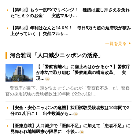
【第9回】もう一度FXでリベンジ！ 種銭は差し押さえを免れ
た”ヒミツのお金” ｜ 突然マルサ…
【第8回】年利はなんと14.6％！ 毎日5万円超の延滞税が積み
上がっていく ｜ 突然マルサ…
一覧を見る
河合雅司「人口減少ニッポンの活路」
【「警察官離れ」に歯止めはかかるか？】警察庁
が本気で取り組む「警察組織の構造改革」 実
現…
警察庁が目下、頭を悩ませているのが「警察官不足」だ。警察
官の採用試験の受験者数は10年間で2分の1以…
【安全・安心ニッポンの危機】採用試験受験者数は10年間で2
分の1以下に！ 出生数減がも…
【医療崩壊】人口減少で「医師不足」に加えて「患者不足」に
見舞われ地域医療が限界に 今後…