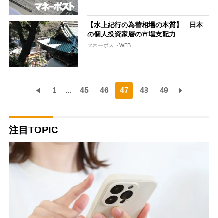
【水上紀行の為替相場の本質】 日本
の個人投資家層の市場支配力
マネーポストWEB
1
...
45
46
47
48
49
注目TOPIC