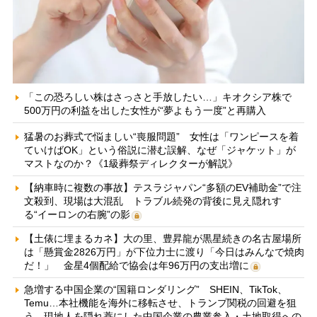
「この恐ろしい株はさっさと手放したい…」キオクシア株で
500万円の利益を出した女性が“夢よもう一度”と再購入
猛暑のお葬式で悩ましい“喪服問題” 女性は「ワンピースを着
ていけばOK」という俗説に潜む誤解、なぜ「ジャケット」が
マストなのか？《1級葬祭ディレクターが解説》
【納車時に複数の事故】テスラジャパン“多額のEV補助金”で注
文殺到、現場は大混乱 トラブル続発の背後に見え隠れす
る“イーロンの右腕”の影
【土俵に埋まるカネ】大の里、豊昇龍が黒星続きの名古屋場所
は「懸賞金2826万円」が下位力士に渡り「今日はみんなで焼肉
だ！」 金星4個配給で協会は年96万円の支出増に
急増する中国企業の“国籍ロンダリング” SHEIN、TikTok、
Temu…本社機能を海外に移転させ、トランプ関税の回避を狙
う 現地人を隠れ蓑にした中国企業の農業参入・土地取得への