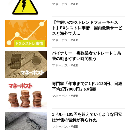
マネーポストWEB
【羊飼いのFXトレンドフォーキャス
ト】FXシストレ事情 国内最新サービ
スと海外で人…
マネーポストWEB
バイナリー 複数業者でトレードし為
替の動きやすい時間狙う
マネーポストWEB
専門家「年末までに1ドル120円、日経
平均1万7000円」の根拠
マネーポストWEB
1ドル＝105円を超えていくような円安
は米側の理解が得られぬ
マネーポストWEB