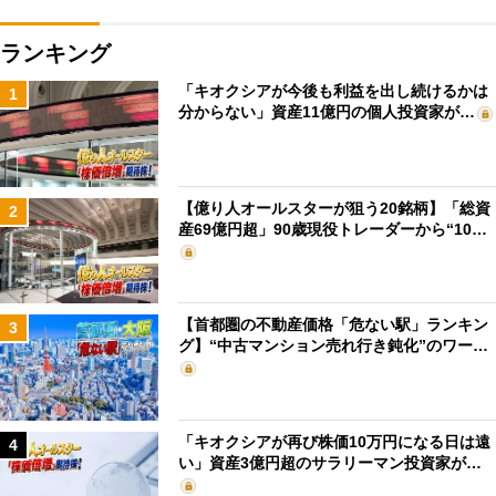
ランキング
「キオクシアが今後も利益を出し続けるかは
1
分からない」資産11億円の個人投資家が…
【億り人オールスターが狙う20銘柄】「総資
2
産69億円超」90歳現役トレーダーから“10…
【首都圏の不動産価格「危ない駅」ランキン
3
グ】“中古マンション売れ行き鈍化”のワー…
「キオクシアが再び株価10万円になる日は遠
4
い」資産3億円超のサラリーマン投資家が…