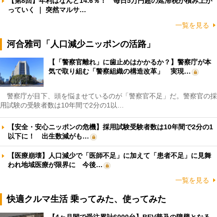
【第8回】年利はなんと14.6％！ 毎日5万円超の延滞税が積み上が
っていく ｜ 突然マルサ…
一覧を見る
河合雅司「人口減少ニッポンの活路」
【「警察官離れ」に歯止めはかかるか？】警察庁が本
気で取り組む「警察組織の構造改革」 実現…
警察庁が目下、頭を悩ませているのが「警察官不足」だ。警察官の採
用試験の受験者数は10年間で2分の1以…
【安全・安心ニッポンの危機】採用試験受験者数は10年間で2分の1
以下に！ 出生数減がも…
【医療崩壊】人口減少で「医師不足」に加えて「患者不足」に見舞
われ地域医療が限界に 今後…
一覧を見る
快適クルマ生活 乗ってみた、使ってみた
【4ヶ月間で受注累計6000台】BEV普及の障壁となる