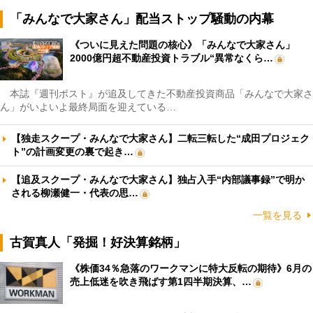
「みんなで大家さん」配当ストップ騒動の内幕
《ついに見えた問題の核心》「みんなで大家さん」
2000億円超不動産投資トラブル“異常なくら…
本誌『週刊ポスト』が追及してきた不動産投資商品「みんなで大家さ
ん」がいよいよ最終局面を迎えている…
【独走スクープ・みんなで大家さん】二転三転した“成田プロジェク
ト”の計画変更の裏で起き…
【追及スクープ・みんなで大家さん】独占入手“内部議事録”で明か
される柳瀬健一・代表の思…
一覧を見る
古賀真人「発掘！好決算銘柄」
《株価34％急落のワークマンに特大反転の期待》6月の
売上低迷を吹き飛ばす第1四半期決算、…