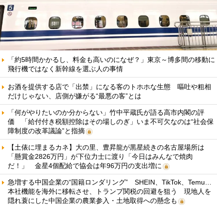
「約5時間かかるし、料金も高いのになぜ？」東京～博多間の移動に
飛行機ではなく新幹線を選ぶ人の事情
お酒を提供する店で「出禁」になる客のトホホな生態 嘔吐や粗相
だけじゃない、店側が嫌がる“最悪の客”とは
「何がやりたいのか分からない」竹中平蔵氏が語る高市内閣の評
価 「給付付き税額控除はその場しのぎ」いま不可欠なのは“社会保
障制度の改革議論”と指摘
【土俵に埋まるカネ】大の里、豊昇龍が黒星続きの名古屋場所は
「懸賞金2826万円」が下位力士に渡り「今日はみんなで焼肉
だ！」 金星4個配給で協会は年96万円の支出増に
急増する中国企業の“国籍ロンダリング” SHEIN、TikTok、Temu…
本社機能を海外に移転させ、トランプ関税の回避を狙う 現地人を
隠れ蓑にした中国企業の農業参入・土地取得への懸念も