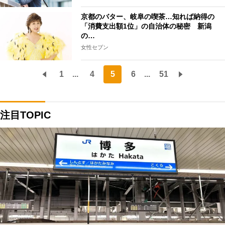
京都のバター、岐阜の喫茶…知れば納得の
「消費支出額1位」の自治体の秘密 新潟
の…
女性セブン
1
...
4
5
6
...
51
注目TOPIC