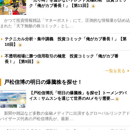
ク「俺がカブ番長！」【第11回】
かつて投資情報雑誌「マネーポスト」にて、圧倒的な情報量が詰め込
まれた「天下無敵の株コミック」とし…
テクニカル分析・集中講義 投資コミック「俺がカブ番長！」【第
10回】
不透明相場に勝つ信用取引の極意 投資コミック「俺がカブ番
長！」【第9回】
一覧を見る
戸松信博の明日の爆騰株を探せ！
【戸松信博氏「明日の爆騰株」を探せ】トーメンデバ
イス：サムスンを通じて世界のAIメモリ需要…
新聞や雑誌など多数の金融メディアに出演するグローバルリンクアド
バイザーズ代表の戸松信博氏が、最新…