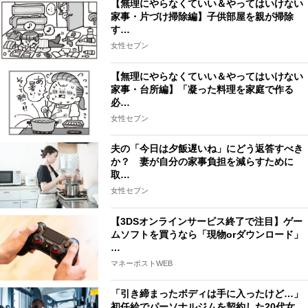
【無理にやらなくていい＆やってはいけない
家事・片づけ掃除編】子供部屋を親が掃除
す…
女性セブン
【無理にやらなくていい＆やってはいけない
家事・台所編】「凝った料理を家庭で作る
必…
女性セブン
夫の「今日は夕飯遅いね」にどう返答すべき
か？ 妻が自分の家事負担を減らすために
取…
女性セブン
【3DSオンラインサービス終了で注目】ゲー
ムソフトを買うなら「現物orダウンロード」
…
マネーポストWEB
「引き締まったボディは手に入ったけど…」
初任給でパーソナルジムを契約した20代女…