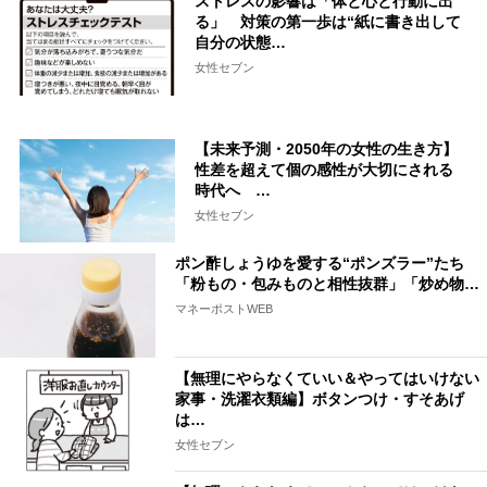
ストレスの影響は「体と心と行動に出
る」 対策の第一歩は“紙に書き出して
自分の状態…
女性セブン
【未来予測・2050年の女性の生き方】
性差を超えて個の感性が大切にされる
時代へ …
女性セブン
ポン酢しょうゆを愛する“ポンズラー”たち
「粉もの・包みものと相性抜群」「炒め物…
マネーポストWEB
【無理にやらなくていい＆やってはいけない
家事・洗濯衣類編】ボタンつけ・すそあげ
は…
女性セブン