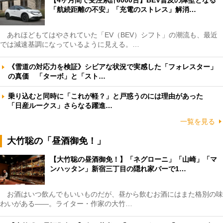
「航続距離の不安」「充電のストレス」解消…
あれほどもてはやされていた「EV（BEV）シフト」の潮流も、最近
では減速基調になっているように見える。…
《雪道の対応力を検証》シビアな状況で実感した「フォレスター」
の真価 「ターボ」と「スト…
乗り込むと同時に「これが軽？」と戸惑うのには理由があった
「日産ルークス」さらなる躍進…
一覧を見る
大竹聡の「昼酒御免！」
【大竹聡の昼酒御免！】「ネグローニ」「山崎」「マ
ンハッタン」新宿三丁目の隠れ家バーで1…
お酒はいつ飲んでもいいものだが、昼から飲むお酒にはまた格別の味
わいがある――。ライター・作家の大竹…