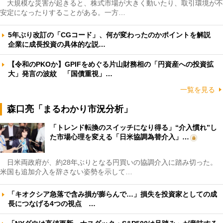
大規模な災害が起きると、株式市場が大きく動いたり、取引環境が不
安定になったりすることがある。一方…
5年ぶり改訂の「CGコード」、何が変わったのかポイントを解説
企業に成長投資の具体的な説…
【令和のPKOか】GPIFをめぐる片山財務相の「円資産への投資拡
大」発言の波紋 「国債重視」…
一覧を見る
森口亮「まるわかり市況分析」
「トレンド転換のスイッチになり得る」“介入慣れ”し
た市場心理を変える「日米協調為替介入」…
日米両政府が、約28年ぶりとなる円買いの協調介入に踏み切った。
米国も追加介入を辞さない姿勢を示して…
「キオクシア急落で含み損が膨らんで…」損失を投資家としての成
長につなげる4つの視点 …