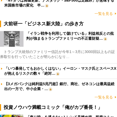
「NYダウは高値更新、ナスダック・S&P500は足踏み」が意味する
米国株市場の変化 半…
一覧を見る
大前研一「ビジネス新大陸」の歩き方
「イラン戦争を利用して儲けている」利益相反との批
判が強まるトランプファミリーの不正蓄財疑…
トランプ大統領のファミリー信託が今年1～3月に3000回以上もの証
券取引を行っていたことが明らかになり…
「いつ暴発してもおかしくはない」イーロン・マスク氏とスペースX
が抱えるリスクの数々「絶対…
【3メガバンクは純利益5兆円超】銀行、商社、ゼネコンは最高益続
出の一方で、中小企業・…
一覧を見る
投資ノウハウ満載コミック「俺がカブ番長！」
「売り時」を逃さないトレンド見極め術 投資コミッ