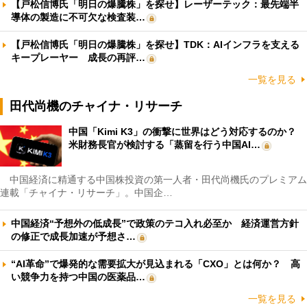
【戸松信博氏「明日の爆騰株」を探せ】レーザーテック：最先端半
導体の製造に不可欠な検査装…
【戸松信博氏「明日の爆騰株」を探せ】TDK：AIインフラを支える
キープレーヤー 成長の再評…
一覧を見る
田代尚機のチャイナ・リサーチ
中国「Kimi K3」の衝撃に世界はどう対応するのか？
米財務長官が検討する「蒸留を行う中国AI…
中国経済に精通する中国株投資の第一人者・田代尚機氏のプレミアム
連載「チャイナ・リサーチ」。中国企…
中国経済“予想外の低成長”で政策のテコ入れ必至か 経済運営方針
の修正で成長加速が予想さ…
“AI革命”で爆発的な需要拡大が見込まれる「CXO」とは何か？ 高
い競争力を持つ中国の医薬品…
一覧を見る