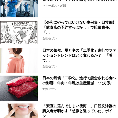
マネーポストWEB
【令和にやってはいけない事例集・日常編】
「飲食店の予約すっぽかし」で賠償責任、
「…
女性セブン
日本の気候、夏と冬の「二季化」進行でファ
ッショントレンドはどう変わるか？ 「着
て…
女性セブン
日本の気候「二季化」進行で懸念される食へ
の影響 牛肉・牛乳は生産量減、“北方系”…
女性セブン
「安直に選んでしまい後悔…」口腔洗浄器の
購入者が明かす「想像と違っていた」ポイ
ン…