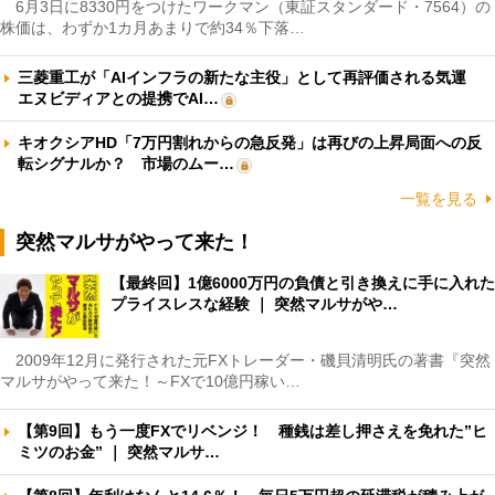
6月3日に8330円をつけたワークマン（東証スタンダード・7564）の
株価は、わずか1カ月あまりで約34％下落…
三菱重工が「AIインフラの新たな主役」として再評価される気運
エヌビディアとの提携でAI…
キオクシアHD「7万円割れからの急反発」は再びの上昇局面への反
転シグナルか？ 市場のムー…
一覧を見る
突然マルサがやって来た！
【最終回】1億6000万円の負債と引き換えに手に入れた
プライスレスな経験 ｜ 突然マルサがや…
2009年12月に発行された元FXトレーダー・磯貝清明氏の著書『突然
マルサがやって来た！～FXで10億円稼い…
【第9回】もう一度FXでリベンジ！ 種銭は差し押さえを免れた”ヒ
ミツのお金” ｜ 突然マルサ…