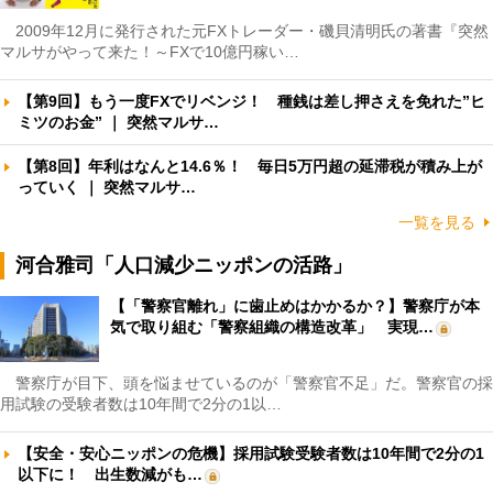
2009年12月に発行された元FXトレーダー・磯貝清明氏の著書『突然
マルサがやって来た！～FXで10億円稼い…
【第9回】もう一度FXでリベンジ！ 種銭は差し押さえを免れた”ヒ
ミツのお金” ｜ 突然マルサ…
【第8回】年利はなんと14.6％！ 毎日5万円超の延滞税が積み上が
っていく ｜ 突然マルサ…
一覧を見る
河合雅司「人口減少ニッポンの活路」
【「警察官離れ」に歯止めはかかるか？】警察庁が本
気で取り組む「警察組織の構造改革」 実現…
警察庁が目下、頭を悩ませているのが「警察官不足」だ。警察官の採
用試験の受験者数は10年間で2分の1以…
【安全・安心ニッポンの危機】採用試験受験者数は10年間で2分の1
以下に！ 出生数減がも…