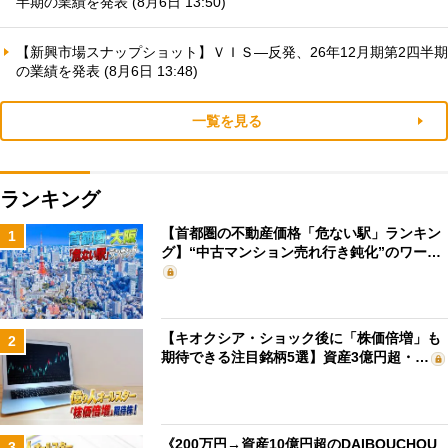
半期の業績を発表 (8月6日 13:50)
【新興市場スナップショット】ＶＩＳ—反発、26年12月期第2四半期
の業績を発表 (8月6日 13:48)
一覧を見る
ランキング
【首都圏の不動産価格「危ない駅」ランキン
1
グ】“中古マンション売れ行き鈍化”のワー…
【キオクシア・ショック後に「株価倍増」も
2
期待できる注目銘柄5選】資産3億円超・…
《200万円→資産10億円超のDAIBOUCHOU
3