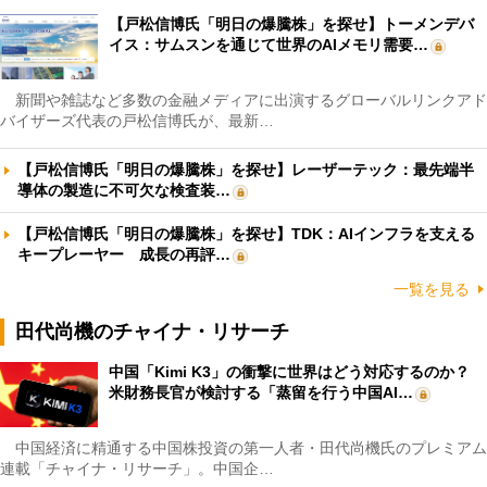
【戸松信博氏「明日の爆騰株」を探せ】トーメンデバ
イス：サムスンを通じて世界のAIメモリ需要…
新聞や雑誌など多数の金融メディアに出演するグローバルリンクアド
バイザーズ代表の戸松信博氏が、最新…
【戸松信博氏「明日の爆騰株」を探せ】レーザーテック：最先端半
導体の製造に不可欠な検査装…
【戸松信博氏「明日の爆騰株」を探せ】TDK：AIインフラを支える
キープレーヤー 成長の再評…
一覧を見る
田代尚機のチャイナ・リサーチ
中国「Kimi K3」の衝撃に世界はどう対応するのか？
米財務長官が検討する「蒸留を行う中国AI…
中国経済に精通する中国株投資の第一人者・田代尚機氏のプレミアム
連載「チャイナ・リサーチ」。中国企…