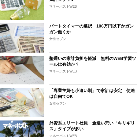
マネーポストWEB
パートタイマーの選択 106万円以下かガン
ガン働くか
女性セブン
塾通いの家計負担を軽減 無料のWEB学習ツ
ールは有効か？
マネーポストWEB
「専業主婦も小遣い制」で家計は安定 使途
は自由でOK
女性セブン
外資系エリート社員 金遣い荒い「キリギリ
ス」タイプが多い
マネーポストWEB