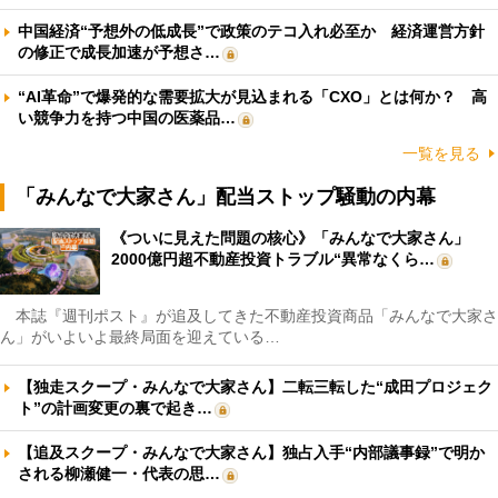
中国経済“予想外の低成長”で政策のテコ入れ必至か 経済運営方針
の修正で成長加速が予想さ…
“AI革命”で爆発的な需要拡大が見込まれる「CXO」とは何か？ 高
い競争力を持つ中国の医薬品…
一覧を見る
「みんなで大家さん」配当ストップ騒動の内幕
《ついに見えた問題の核心》「みんなで大家さん」
2000億円超不動産投資トラブル“異常なくら…
本誌『週刊ポスト』が追及してきた不動産投資商品「みんなで大家さ
ん」がいよいよ最終局面を迎えている…
【独走スクープ・みんなで大家さん】二転三転した“成田プロジェク
ト”の計画変更の裏で起き…
【追及スクープ・みんなで大家さん】独占入手“内部議事録”で明か
される柳瀬健一・代表の思…