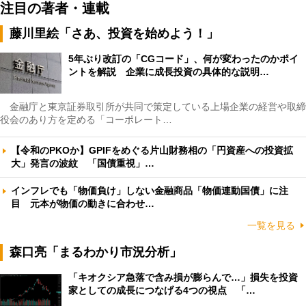
注目の著者・連載
藤川里絵「さあ、投資を始めよう！」
5年ぶり改訂の「CGコード」、何が変わったのかポイ
ントを解説 企業に成長投資の具体的な説明…
金融庁と東京証券取引所が共同で策定している上場企業の経営や取締
役会のあり方を定める「コーポレート…
【令和のPKOか】GPIFをめぐる片山財務相の「円資産への投資拡
大」発言の波紋 「国債重視」…
インフレでも「物価負け」しない金融商品「物価連動国債」に注
目 元本が物価の動きに合わせ…
一覧を見る
森口亮「まるわかり市況分析」
「キオクシア急落で含み損が膨らんで…」損失を投資
家としての成長につなげる4つの視点 「…