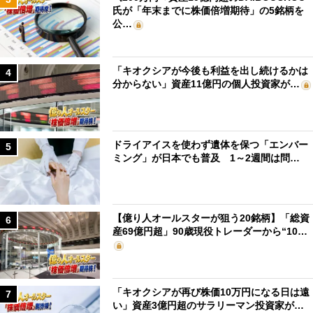
氏が「年末までに株価倍増期待」の5銘柄を
公…
「キオクシアが今後も利益を出し続けるかは
4
分からない」資産11億円の個人投資家が…
ドライアイスを使わず遺体を保つ「エンバー
5
ミング」が日本でも普及 1～2週間は問…
【億り人オールスターが狙う20銘柄】「総資
6
産69億円超」90歳現役トレーダーから“10…
「キオクシアが再び株価10万円になる日は遠
7
い」資産3億円超のサラリーマン投資家が…