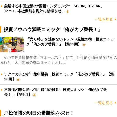
急増する中国企業の“国籍ロンダリング” SHEIN、TikTok、
Temu…本社機能を海外に移転させ…
一覧を見る
投資ノウハウ満載コミック「俺がカブ番長！」
「売り時」を逃さないトレンド見極め術 投資コミッ
ク「俺がカブ番長！」【第11回】
かつて投資情報雑誌「マネーポスト」にて、圧倒的な情報量が詰め込
まれた「天下無敵の株コミック」とし…
テクニカル分析・集中講義 投資コミック「俺がカブ番長！」【第
10回】
不透明相場に勝つ信用取引の極意 投資コミック「俺がカブ番
長！」【第9回】
一覧を見る
戸松信博の明日の爆騰株を探せ！