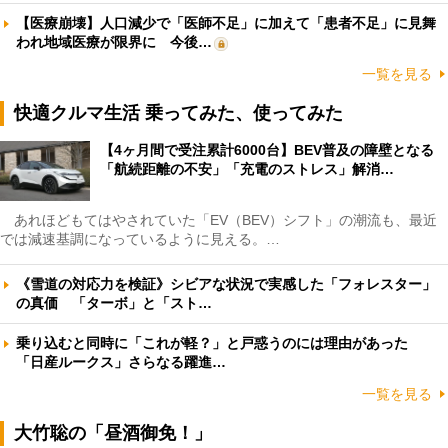
【医療崩壊】人口減少で「医師不足」に加えて「患者不足」に見舞
われ地域医療が限界に 今後…
一覧を見る
快適クルマ生活 乗ってみた、使ってみた
【4ヶ月間で受注累計6000台】BEV普及の障壁となる
「航続距離の不安」「充電のストレス」解消…
あれほどもてはやされていた「EV（BEV）シフト」の潮流も、最近
では減速基調になっているように見える。…
《雪道の対応力を検証》シビアな状況で実感した「フォレスター」
の真価 「ターボ」と「スト…
乗り込むと同時に「これが軽？」と戸惑うのには理由があった
「日産ルークス」さらなる躍進…
一覧を見る
大竹聡の「昼酒御免！」