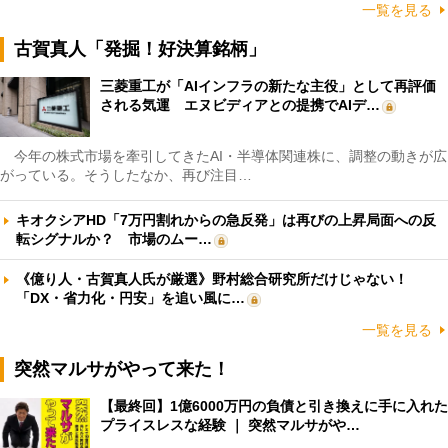
一覧を見る
古賀真人「発掘！好決算銘柄」
三菱重工が「AIインフラの新たな主役」として再評価
される気運 エヌビディアとの提携でAIデ…
今年の株式市場を牽引してきたAI・半導体関連株に、調整の動きが広
がっている。そうしたなか、再び注目…
キオクシアHD「7万円割れからの急反発」は再びの上昇局面への反
転シグナルか？ 市場のムー…
《億り人・古賀真人氏が厳選》野村総合研究所だけじゃない！
「DX・省力化・円安」を追い風に…
一覧を見る
突然マルサがやって来た！
【最終回】1億6000万円の負債と引き換えに手に入れた
プライスレスな経験 ｜ 突然マルサがや…