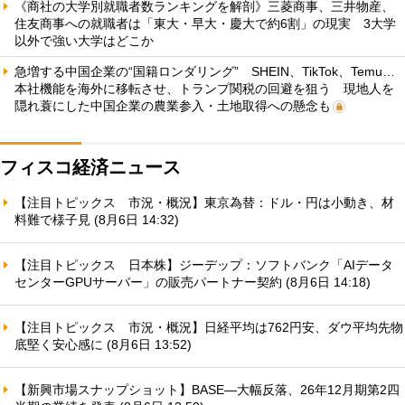
《商社の大学別就職者数ランキングを解剖》三菱商事、三井物産、
住友商事への就職者は「東大・早大・慶大で約6割」の現実 3大学
以外で強い大学はどこか
急増する中国企業の“国籍ロンダリング” SHEIN、TikTok、Temu…
本社機能を海外に移転させ、トランプ関税の回避を狙う 現地人を
隠れ蓑にした中国企業の農業参入・土地取得への懸念も
フィスコ経済ニュース
【注目トピックス 市況・概況】東京為替：ドル・円は小動き、材
料難で様子見 (8月6日 14:32)
【注目トピックス 日本株】ジーデップ：ソフトバンク「AIデータ
センターGPUサーバー」の販売パートナー契約 (8月6日 14:18)
【注目トピックス 市況・概況】日経平均は762円安、ダウ平均先物
底堅く安心感に (8月6日 13:52)
【新興市場スナップショット】BASE—大幅反落、26年12月期第2四