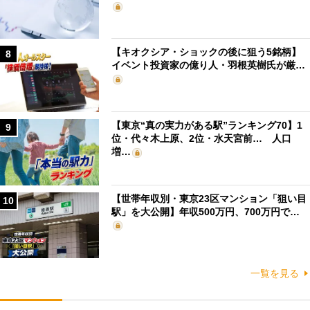
【キオクシア・ショックの後に狙う5銘柄】
8
イベント投資家の億り人・羽根英樹氏が厳…
【東京“真の実力がある駅”ランキング70】1
9
位・代々木上原、2位・水天宮前… 人口
増…
【世帯年収別・東京23区マンション「狙い目
10
駅」を大公開】年収500万円、700万円で…
一覧を見る