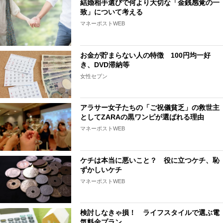
結婚相手選びで何より大切な「金銭感覚の一
致」について考える
マネーポストWEB
お金が貯まらない人の特徴 100円均一好
き、DVD滞納等
女性セブン
アラサー女子たちの「ご祝儀貧乏」の救世主
としてZARAの黒ワンピが選ばれる理由
マネーポストWEB
ケチは本当に悪いこと？ 役に立つケチ、恥
ずかしいケチ
マネーポストWEB
検討しなきゃ損！ ライフスタイルで選ぶ電
気料金プラン