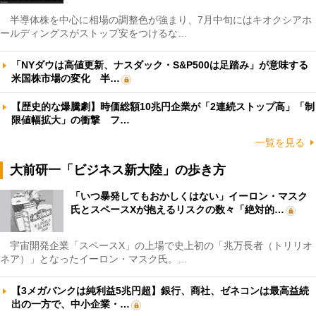
半導体株を中心に相場の調整色が強まり、7月中旬にはキオクシアホ
ールディングスがストップ安をつけるな…
「NYダウは高値更新、ナスダック・S&P500は足踏み」が意味する
米国株市場の変化 半…
【歴史的な爆騰劇】時価総額10兆円企業が「2連続ストップ高」「制
限値幅拡大」の衝撃 フ…
一覧を見る
大前研一「ビジネス新大陸」の歩き方
「いつ暴発してもおかしくはない」イーロン・マスク
氏とスペースXが抱えるリスクの数々「絶対的…
宇宙開発企業「スペースX」の上場で史上初の「兆万長者（トリリオ
ネア）」となったイーロン・マスク氏。…
【3メガバンクは純利益5兆円超】銀行、商社、ゼネコンは最高益続
出の一方で、中小企業・…