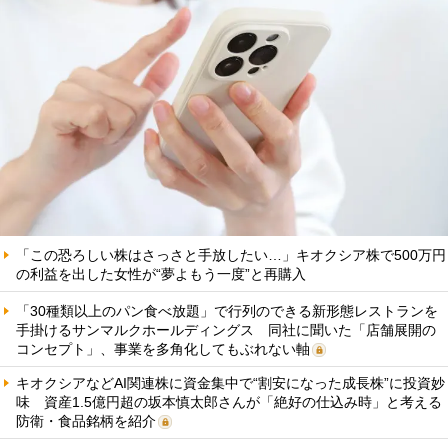
「この恐ろしい株はさっさと手放したい…」キオクシア株で500万円
の利益を出した女性が“夢よもう一度”と再購入
「30種類以上のパン食べ放題」で行列のできる新形態レストランを
手掛けるサンマルクホールディングス 同社に聞いた「店舗展開の
コンセプト」、事業を多角化してもぶれない軸
キオクシアなどAI関連株に資金集中で“割安になった成長株”に投資妙
味 資産1.5億円超の坂本慎太郎さんが「絶好の仕込み時」と考える
防衛・食品銘柄を紹介