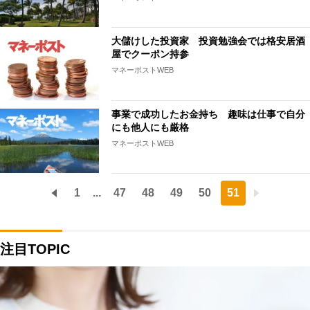
大儲けした投資家 投資勉強会では格安居酒
屋でクーポン持参
マネーポストWEB
事業で成功したお金持ち 趣味は仕事で自分
にも他人にも厳格
マネーポストWEB
1
...
47
48
49
50
51
注目TOPIC