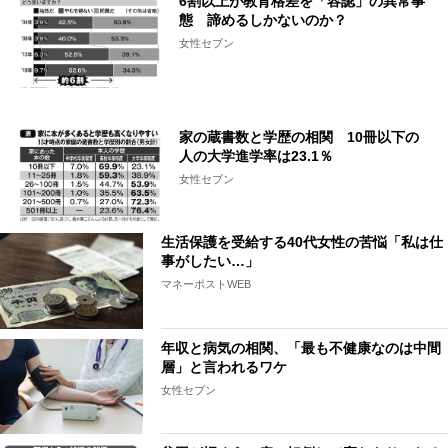
6割以上が教育格差を「容認」の異常事
態 諦めるしかないのか？
女性セブン
家の蔵書数と学歴の相関 10冊以下の
人の大学進学率は23.1％
女性セブン
生活保護を受給する40代女性の苦悩「私は仕
事がしたい…」
マネーポストWEB
年収と病気の相関、「最も不健康なのは中間
層」と言われるワケ
女性セブン