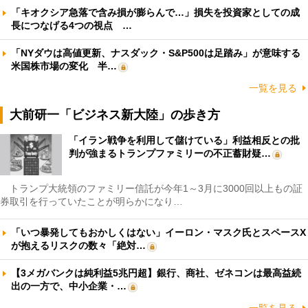
「キオクシア急落で含み損が膨らんで…」損失を投資家としての成
長につなげる4つの視点 …
「NYダウは高値更新、ナスダック・S&P500は足踏み」が意味する
米国株市場の変化 半…
一覧を見る
大前研一「ビジネス新大陸」の歩き方
「イラン戦争を利用して儲けている」利益相反との批
判が強まるトランプファミリーの不正蓄財疑…
トランプ大統領のファミリー信託が今年1～3月に3000回以上もの証
券取引を行っていたことが明らかになり…
「いつ暴発してもおかしくはない」イーロン・マスク氏とスペースX
が抱えるリスクの数々「絶対…
【3メガバンクは純利益5兆円超】銀行、商社、ゼネコンは最高益続
出の一方で、中小企業・…
一覧を見る