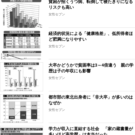
貧困が招くうつ病、転倒して寝たきりになる
リスクも高い
女性セブン
経済的状況による「健康格差」、低所得者ほ
ど肥満になりやすい
女性セブン
大卒かどうかで貧困率は3～4倍違う 親の学
歴は子の年収にも影響
女性セブン
都市部の東北出身者に「非大卒」が多いのは
なぜか
女性セブン
学力が収入に直結する社会 「家の蔵書量が
多いほど高学歴」は本当だった