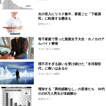
夫の収入にリスク集中、家庭ごと「下級国
民」に転落する懸念も
女性セブン
母子家庭で育った貧困女子大生・ホノカのア
ルバイト事情
マネーポストWEB
理不尽すぎる扱いを受け続けた「氷河期世
代」に救いはあるか
マネーポストWEB
増加する「異性経験なし」の若者たち 30代
の156万人男女が未経験か
女性セブン