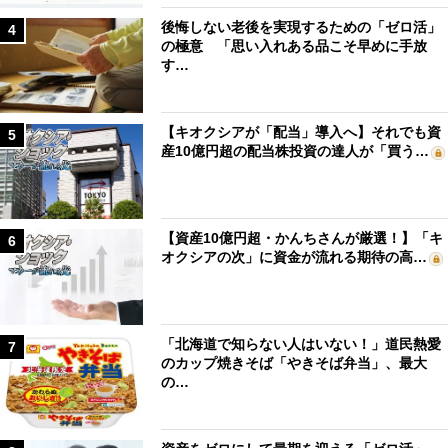
後悔しない老後を実現するための「ゼロ活」
4
の極意 「思い入れある品こそ早めに手放
す…
【キオクシアが「配当」導入へ】それでも資
5
産10億円超の配当株投資の達人が「買う…
【資産10億円超・かんちさんが厳選！】「キ
6
オクシアの次」に資金が流れる期待の高…
「北海道で知らない人はいない！」道民熱愛
7
のカップ焼きそば「やきそば弁当」、最大
の…