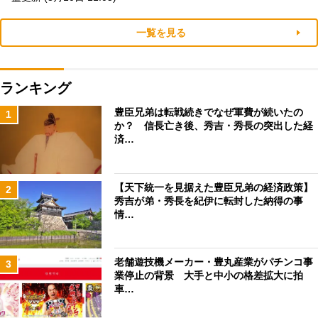
一覧を見る
ランキング
豊臣兄弟は転戦続きでなぜ軍費が続いたの
1
か？ 信長亡き後、秀吉・秀長の突出した経
済…
【天下統一を見据えた豊臣兄弟の経済政策】
2
秀吉が弟・秀長を紀伊に転封した納得の事
情…
老舗遊技機メーカー・豊丸産業がパチンコ事
3
業停止の背景 大手と中小の格差拡大に拍
車…