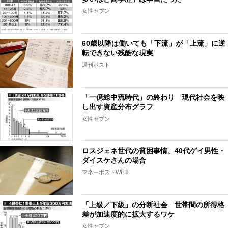
女性セブン
60歳以降は働いても「下流」が「上流」に逆
転できない残酷な現実
週刊ポスト
「一億総中流時代」の終わり 現代社会を映
し出す資産分布グラフ
女性セブン
ロスジェネ世代の貧困事情、40代ゲイ男性・
ダイスケさんの場合
マネーポストWEB
「上級／下級」の分断社会 世帯間の所得格
差が加速度的に拡大するワケ
女性セブン