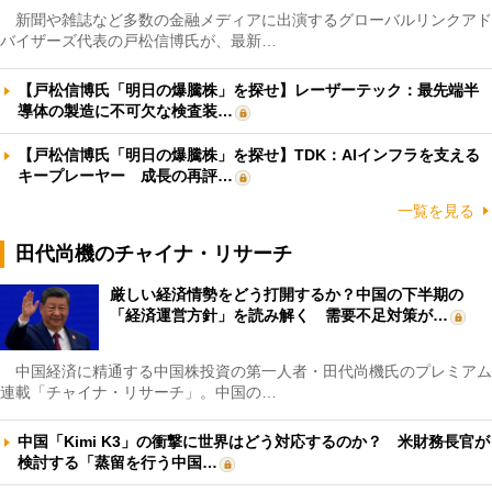
新聞や雑誌など多数の金融メディアに出演するグローバルリンクアド
バイザーズ代表の戸松信博氏が、最新…
【戸松信博氏「明日の爆騰株」を探せ】レーザーテック：最先端半
導体の製造に不可欠な検査装…
【戸松信博氏「明日の爆騰株」を探せ】TDK：AIインフラを支える
キープレーヤー 成長の再評…
一覧を見る
田代尚機のチャイナ・リサーチ
厳しい経済情勢をどう打開するか？中国の下半期の
「経済運営方針」を読み解く 需要不足対策が…
中国経済に精通する中国株投資の第一人者・田代尚機氏のプレミアム
連載「チャイナ・リサーチ」。中国の…
中国「Kimi K3」の衝撃に世界はどう対応するのか？ 米財務長官が
検討する「蒸留を行う中国…