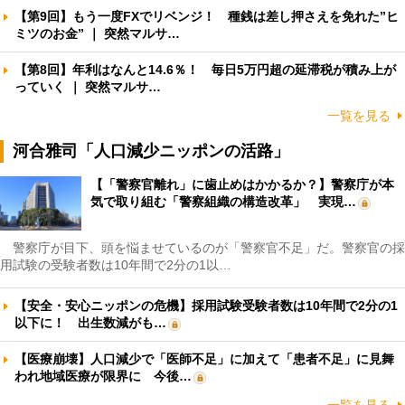
【第9回】もう一度FXでリベンジ！ 種銭は差し押さえを免れた”ヒ
ミツのお金” ｜ 突然マルサ…
【第8回】年利はなんと14.6％！ 毎日5万円超の延滞税が積み上が
っていく ｜ 突然マルサ…
一覧を見る
河合雅司「人口減少ニッポンの活路」
【「警察官離れ」に歯止めはかかるか？】警察庁が本
気で取り組む「警察組織の構造改革」 実現…
警察庁が目下、頭を悩ませているのが「警察官不足」だ。警察官の採
用試験の受験者数は10年間で2分の1以…
【安全・安心ニッポンの危機】採用試験受験者数は10年間で2分の1
以下に！ 出生数減がも…
【医療崩壊】人口減少で「医師不足」に加えて「患者不足」に見舞
われ地域医療が限界に 今後…
一覧を見る