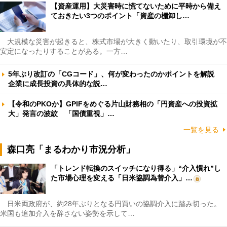
【資産運用】大災害時に慌てないために平時から備え
ておきたい3つのポイント「資産の棚卸し…
大規模な災害が起きると、株式市場が大きく動いたり、取引環境が不
安定になったりすることがある。一方…
5年ぶり改訂の「CGコード」、何が変わったのかポイントを解説
企業に成長投資の具体的な説…
【令和のPKOか】GPIFをめぐる片山財務相の「円資産への投資拡
大」発言の波紋 「国債重視」…
一覧を見る
森口亮「まるわかり市況分析」
「トレンド転換のスイッチになり得る」“介入慣れ”し
た市場心理を変える「日米協調為替介入」…
日米両政府が、約28年ぶりとなる円買いの協調介入に踏み切った。
米国も追加介入を辞さない姿勢を示して…