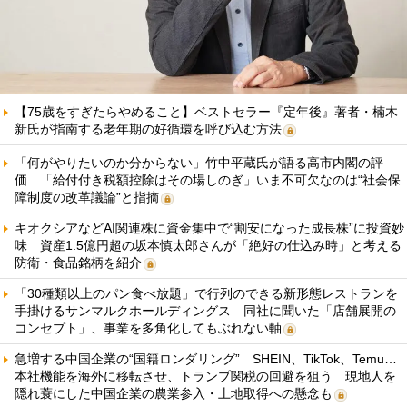
【75歳をすぎたらやめること】ベストセラー『定年後』著者・楠木
新氏が指南する老年期の好循環を呼び込む方法
「何がやりたいのか分からない」竹中平蔵氏が語る高市内閣の評
価 「給付付き税額控除はその場しのぎ」いま不可欠なのは“社会保
障制度の改革議論”と指摘
キオクシアなどAI関連株に資金集中で“割安になった成長株”に投資妙
味 資産1.5億円超の坂本慎太郎さんが「絶好の仕込み時」と考える
防衛・食品銘柄を紹介
「30種類以上のパン食べ放題」で行列のできる新形態レストランを
手掛けるサンマルクホールディングス 同社に聞いた「店舗展開の
コンセプト」、事業を多角化してもぶれない軸
急増する中国企業の“国籍ロンダリング” SHEIN、TikTok、Temu…
本社機能を海外に移転させ、トランプ関税の回避を狙う 現地人を
隠れ蓑にした中国企業の農業参入・土地取得への懸念も