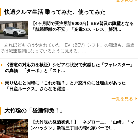
快適クルマ生活 乗ってみた、使ってみた
【4ヶ月間で受注累計6000台】BEV普及の障壁となる
「航続距離の不安」「充電のストレス」解消…
あれほどもてはやされていた「EV（BEV）シフト」の潮流も、最近
では減速基調になっているように見える。…
《雪道の対応力を検証》シビアな状況で実感した「フォレスター」
の真価 「ターボ」と「スト…
乗り込むと同時に「これが軽？」と戸惑うのには理由があった
「日産ルークス」さらなる躍進…
一覧を見る
大竹聡の「昼酒御免！」
【大竹聡の昼酒御免！】「ネグローニ」「山崎」「マ
ンハッタン」新宿三丁目の隠れ家バーで1…