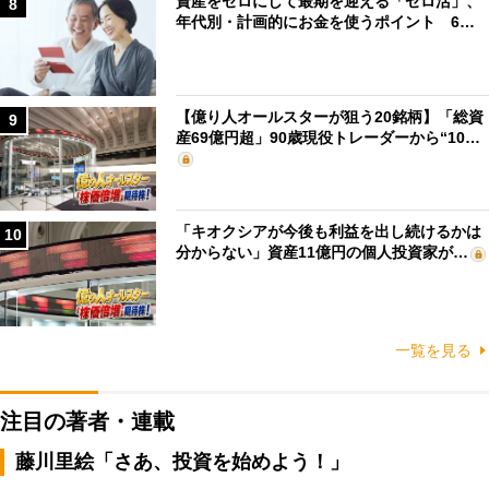
資産をゼロにして最期を迎える「ゼロ活」、
8
年代別・計画的にお金を使うポイント 6…
【億り人オールスターが狙う20銘柄】「総資
9
産69億円超」90歳現役トレーダーから“10…
「キオクシアが今後も利益を出し続けるかは
10
分からない」資産11億円の個人投資家が…
一覧を見る
注目の著者・連載
藤川里絵「さあ、投資を始めよう！」