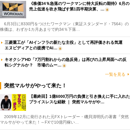
《株価34％急落のワークマンに特大反転の期待》6月の
売上低迷を吹き飛ばす第1四半期決算、…
6月3日に8330円をつけたワークマン（東証スタンダード・7564）の
株価は、わずか1カ月あまりで約34％下落…
三菱重工が「AIインフラの新たな主役」として再評価される気運
エヌビディアとの提携でAI…
キオクシアHD「7万円割れからの急反発」は再びの上昇局面への反
転シグナルか？ 市場のムー…
一覧を見る
突然マルサがやって来た！
【最終回】1億6000万円の負債と引き換えに手に入れた
プライスレスな経験 ｜ 突然マルサがや…
2009年12月に発行された元FXトレーダー・磯貝清明氏の著書『突然
マルサがやって来た！～FXで10億円稼い…