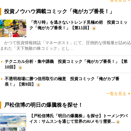
投資ノウハウ満載コミック「俺がカブ番長！」
「売り時」を逃さないトレンド見極め術 投資コミッ
ク「俺がカブ番長！」【第11回】
かつて投資情報雑誌「マネーポスト」にて、圧倒的な情報量が詰め込
まれた「天下無敵の株コミック」とし…
テクニカル分析・集中講義 投資コミック「俺がカブ番長！」【第
10回】
不透明相場に勝つ信用取引の極意 投資コミック「俺がカブ番
長！」【第9回】
一覧を見る
戸松信博の明日の爆騰株を探せ！
【戸松信博氏「明日の爆騰株」を探せ】トーメンデバ
イス：サムスンを通じて世界のAIメモリ需要…