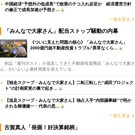
中国経済“予想外の低成長”で政策のテコ入れ必至か 経済運営方針
の修正で成長加速が予想さ…
一覧を見る
「みんなで大家さん」配当ストップ騒動の内幕
《ついに見えた問題の核心》「みんなで大家さん」
2000億円超不動産投資トラブル“異常なくら…
本誌『週刊ポスト』が追及してきた不動産投資商品「みんなで大家さ
ん」がいよいよ最終局面を迎えている…
【独走スクープ・みんなで大家さん】二転三転した“成田プロジェク
ト”の計画変更の裏で起き…
【追及スクープ・みんなで大家さん】独占入手“内部議事録”で明か
される柳瀬健一・代表の思…
一覧を見る
古賀真人「発掘！好決算銘柄」