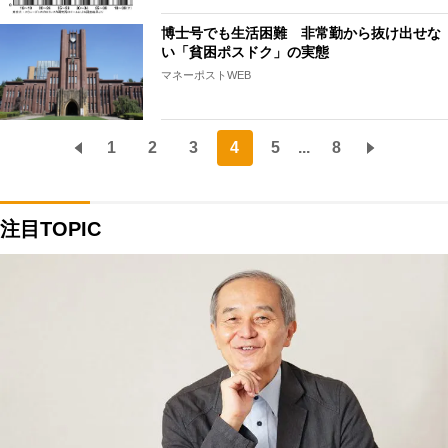
博士号でも生活困難 非常勤から抜け出せな
い「貧困ポスドク」の実態
マネーポストWEB
1
2
3
4
5
...
8
注目TOPIC