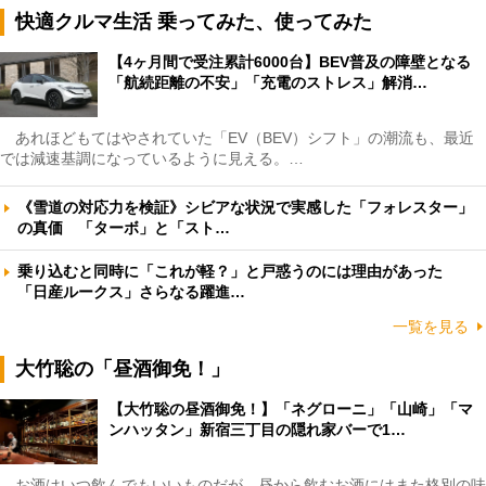
快適クルマ生活 乗ってみた、使ってみた
【4ヶ月間で受注累計6000台】BEV普及の障壁となる
「航続距離の不安」「充電のストレス」解消…
あれほどもてはやされていた「EV（BEV）シフト」の潮流も、最近
では減速基調になっているように見える。…
《雪道の対応力を検証》シビアな状況で実感した「フォレスター」
の真価 「ターボ」と「スト…
乗り込むと同時に「これが軽？」と戸惑うのには理由があった
「日産ルークス」さらなる躍進…
一覧を見る
大竹聡の「昼酒御免！」
【大竹聡の昼酒御免！】「ネグローニ」「山崎」「マ
ンハッタン」新宿三丁目の隠れ家バーで1…
お酒はいつ飲んでもいいものだが、昼から飲むお酒にはまた格別の味