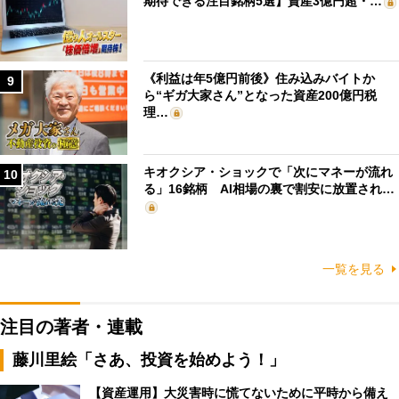
期待できる注目銘柄5選】資産3億円超・…
《利益は年5億円前後》住み込みバイトか
9
ら“ギガ大家さん”となった資産200億円税
理…
キオクシア・ショックで「次にマネーが流れ
10
る」16銘柄 AI相場の裏で割安に放置され…
一覧を見る
注目の著者・連載
藤川里絵「さあ、投資を始めよう！」
【資産運用】大災害時に慌てないために平時から備え