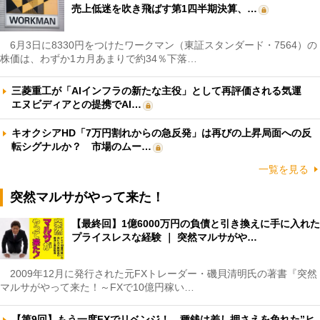
売上低迷を吹き飛ばす第1四半期決算、…
6月3日に8330円をつけたワークマン（東証スタンダード・7564）の
株価は、わずか1カ月あまりで約34％下落…
三菱重工が「AIインフラの新たな主役」として再評価される気運
エヌビディアとの提携でAI…
キオクシアHD「7万円割れからの急反発」は再びの上昇局面への反
転シグナルか？ 市場のムー…
一覧を見る
突然マルサがやって来た！
【最終回】1億6000万円の負債と引き換えに手に入れた
プライスレスな経験 ｜ 突然マルサがや…
2009年12月に発行された元FXトレーダー・磯貝清明氏の著書『突然
マルサがやって来た！～FXで10億円稼い…
【第9回】もう一度FXでリベンジ！ 種銭は差し押さえを免れた”ヒ