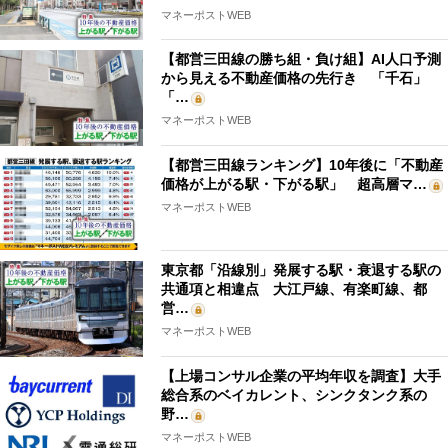
マネーポストWEB
【都営三田線の勝ち組・負け組】AI人口予測
から見える不動産価格の先行き 「千石」
「…
マネーポストWEB
【都営三田線ランキング】10年後に「不動産
価格が上がる駅・下がる駅」 超高層マ…
マネーポストWEB
東京都「沿線別」発展する駅・衰退する駅の
共通項と相違点 大江戸線、有楽町線、都
営…
マネーポストWEB
【上場コンサル企業の平均年収を調査】大手
総合系のベイカレント、シンクタンク系の
野…
マネーポストWEB