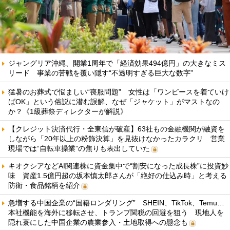
ジャングリア沖縄、開業1周年で「経済効果494億円」の大きなミス
リード 事業の苦戦を覆い隠す“不透明すぎる巨大な数字”
猛暑のお葬式で悩ましい“喪服問題” 女性は「ワンピースを着ていけ
ばOK」という俗説に潜む誤解、なぜ「ジャケット」がマストなの
か？《1級葬祭ディレクターが解説》
【クレジット決済代行・全東信が破産】63社もの金融機関が融資を
しながら「20年以上の粉飾決算」を見抜けなかったカラクリ 営業
現場では“自転車操業”の焦りも表出していた
キオクシアなどAI関連株に資金集中で“割安になった成長株”に投資妙
味 資産1.5億円超の坂本慎太郎さんが「絶好の仕込み時」と考える
防衛・食品銘柄を紹介
急増する中国企業の“国籍ロンダリング” SHEIN、TikTok、Temu…
本社機能を海外に移転させ、トランプ関税の回避を狙う 現地人を
隠れ蓑にした中国企業の農業参入・土地取得への懸念も