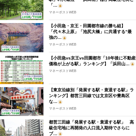
「…
マネーポストWEB
【小田急・京王・田園都市線の勝ち組】
「代々木上原」「池尻大橋」に共通する“最
強の…
マネーポストWEB
【小田急vs京王vs田園都市「10年後に不動産
価格が上がる駅」ランキング】「浜田山…
マネーポストWEB
【東京沿線別「発展する駅・衰退する駅」ラ
ンキング】都営三田線では文京区や豊島区
な…
マネーポストWEB
都営三田線「発展する駅・衰退する駅」 高
級住宅地に再開発の人口流入期待でさらに
ブ…