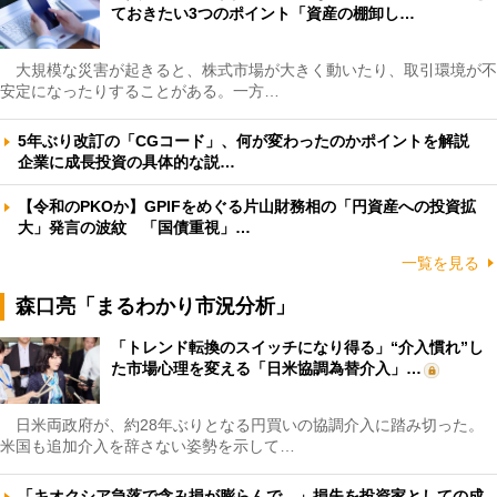
ておきたい3つのポイント「資産の棚卸し…
大規模な災害が起きると、株式市場が大きく動いたり、取引環境が不
安定になったりすることがある。一方…
5年ぶり改訂の「CGコード」、何が変わったのかポイントを解説
企業に成長投資の具体的な説…
【令和のPKOか】GPIFをめぐる片山財務相の「円資産への投資拡
大」発言の波紋 「国債重視」…
一覧を見る
森口亮「まるわかり市況分析」
「トレンド転換のスイッチになり得る」“介入慣れ”し
た市場心理を変える「日米協調為替介入」…
日米両政府が、約28年ぶりとなる円買いの協調介入に踏み切った。
米国も追加介入を辞さない姿勢を示して…
「キオクシア急落で含み損が膨らんで…」損失を投資家としての成