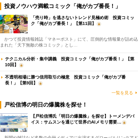
投資ノウハウ満載コミック「俺がカブ番長！」
「売り時」を逃さないトレンド見極め術 投資コミッ
ク「俺がカブ番長！」【第11回】
かつて投資情報雑誌「マネーポスト」にて、圧倒的な情報量が詰め込
まれた「天下無敵の株コミック」とし…
テクニカル分析・集中講義 投資コミック「俺がカブ番長！」【第
10回】
不透明相場に勝つ信用取引の極意 投資コミック「俺がカブ番
長！」【第9回】
一覧を見る
戸松信博の明日の爆騰株を探せ！
【戸松信博氏「明日の爆騰株」を探せ】トーメンデバ
イス：サムスンを通じて世界のAIメモリ需要…
新聞や雑誌など多数の金融メディアに出演するグローバルリンクアド