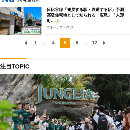
日比谷線「発展する駅・衰退する駅」予測
高級住宅地として知られる「広尾」「人形
町…
マネーポストWEB
1
...
4
5
6
...
12
注目TOPIC