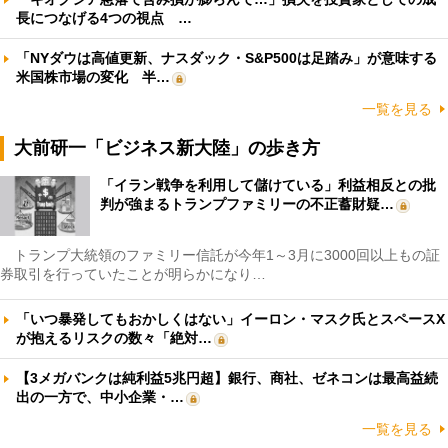
長につなげる4つの視点 …
「NYダウは高値更新、ナスダック・S&P500は足踏み」が意味する
米国株市場の変化 半…
一覧を見る
大前研一「ビジネス新大陸」の歩き方
「イラン戦争を利用して儲けている」利益相反との批
判が強まるトランプファミリーの不正蓄財疑…
トランプ大統領のファミリー信託が今年1～3月に3000回以上もの証
券取引を行っていたことが明らかになり…
「いつ暴発してもおかしくはない」イーロン・マスク氏とスペースX
が抱えるリスクの数々「絶対…
【3メガバンクは純利益5兆円超】銀行、商社、ゼネコンは最高益続
出の一方で、中小企業・…
一覧を見る