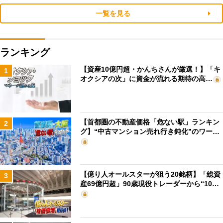
一覧を見る
ランキング
【資産10億円超・かんちさんが厳選！】「キ
1
オクシアの次」に資金が流れる期待の高…
【首都圏の不動産価格「危ない駅」ランキン
2
グ】“中古マンション売れ行き鈍化”のワー…
【億り人オールスターが狙う20銘柄】「総資
3
産69億円超」90歳現役トレーダーから“10…