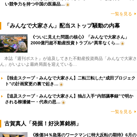
い競争力を持つ中国の医薬品…
一覧を見る
「みんなで大家さん」配当ストップ騒動の内幕
《ついに見えた問題の核心》「みんなで大家さん」
2000億円超不動産投資トラブル“異常なくら…
本誌『週刊ポスト』が追及してきた不動産投資商品「みんなで大家さ
ん」がいよいよ最終局面を迎えている…
【独走スクープ・みんなで大家さん】二転三転した“成田プロジェク
ト”の計画変更の裏で起き…
【追及スクープ・みんなで大家さん】独占入手“内部議事録”で明か
される柳瀬健一・代表の思…
一覧を見る
古賀真人「発掘！好決算銘柄」
《株価34％急落のワークマンに特大反転の期待》6月の