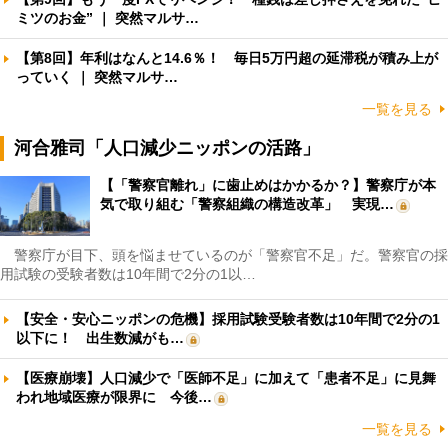
ミツのお金” ｜ 突然マルサ…
【第8回】年利はなんと14.6％！ 毎日5万円超の延滞税が積み上が
っていく ｜ 突然マルサ…
一覧を見る
河合雅司「人口減少ニッポンの活路」
【「警察官離れ」に歯止めはかかるか？】警察庁が本
気で取り組む「警察組織の構造改革」 実現…
警察庁が目下、頭を悩ませているのが「警察官不足」だ。警察官の採
用試験の受験者数は10年間で2分の1以…
【安全・安心ニッポンの危機】採用試験受験者数は10年間で2分の1
以下に！ 出生数減がも…
【医療崩壊】人口減少で「医師不足」に加えて「患者不足」に見舞
われ地域医療が限界に 今後…
一覧を見る