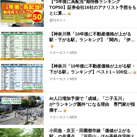
【“3年後に高配当”期待株ランキング
TOP50】証券会社16社のアナリスト予想をも
とに算…
週刊ポスト
【神奈川県「10年後に不動産価格が上がる
駅・下がる駅」ランキング】「関内」「伊…
マネーポストWEB
【神奈川「10年後に不動産価格が上がる駅・
下がる駅」ランキング】ベスト1～100位…
マネーポストWEB
AI人口増加予測で「成城」「二子玉川」
が“ランキング圏外”になる理由 専門家が指
摘す…
マネーポストWEB
小田急・京王・田園都市線「価値が上がる
駅」の共通点 「浜田山」ほか高級住宅街と