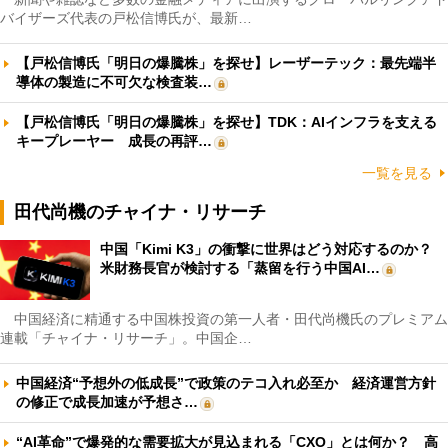
バイザーズ代表の戸松信博氏が、最新…
【戸松信博氏「明日の爆騰株」を探せ】レーザーテック：最先端半
導体の製造に不可欠な検査装…
【戸松信博氏「明日の爆騰株」を探せ】TDK：AIインフラを支える
キープレーヤー 成長の再評…
一覧を見る
田代尚機のチャイナ・リサーチ
中国「Kimi K3」の衝撃に世界はどう対応するのか？
米財務長官が検討する「蒸留を行う中国AI…
中国経済に精通する中国株投資の第一人者・田代尚機氏のプレミアム
連載「チャイナ・リサーチ」。中国企…
中国経済“予想外の低成長”で政策のテコ入れ必至か 経済運営方針
の修正で成長加速が予想さ…
“AI革命”で爆発的な需要拡大が見込まれる「CXO」とは何か？ 高