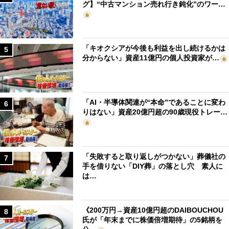
グ】“中古マンション売れ行き鈍化”のワー…
「キオクシアが今後も利益を出し続けるかは
5
分からない」資産11億円の個人投資家が…
「AI・半導体関連が“本命”であることに変わ
6
りはない」資産20億円超の90歳現役トレー…
「失敗すると取り返しがつかない」葬儀社の
7
手を借りない「DIY葬」の落とし穴 素人に
は…
《200万円→資産10億円超のDAIBOUCHOU
8
氏が「年末までに株価倍増期待」の5銘柄を