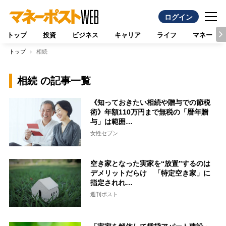
ログイン
トップ
投資
ビジネス
キャリア
ライフ
マネー
トップ
相続
相続 の記事一覧
《知っておきたい相続や贈与での節税
術》年額110万円まで無税の「暦年贈
与」は範囲…
女性セブン
空き家となった実家を“放置”するのは
デメリットだらけ 「特定空き家」に
指定されれ…
週刊ポスト