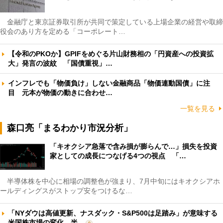
金融庁と東京証券取引所が共同で策定している上場企業の経営や取締
役会のあり方を定める「コーポレート…
【令和のPKOか】GPIFをめぐる片山財務相の「円資産への投資拡
大」発言の波紋 「国債重視」…
インフレでも「物価負け」しない金融商品「物価連動国債」に注
目 元本が物価の動きに合わせ…
一覧を見る
森口亮「まるわかり市況分析」
「キオクシア急落で含み損が膨らんで…」損失を投資
家としての成長につなげる4つの視点 「…
半導体株を中心に相場の調整色が強まり、7月中旬にはキオクシアホ
ールディングスがストップ安をつけるな…
「NYダウは高値更新、ナスダック・S&P500は足踏み」が意味する
米国株市場の変化 半…