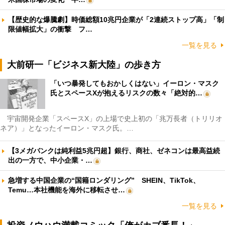
【歴史的な爆騰劇】時価総額10兆円企業が「2連続ストップ高」「制
限値幅拡大」の衝撃 フ…
一覧を見る
大前研一「ビジネス新大陸」の歩き方
「いつ暴発してもおかしくはない」イーロン・マスク
氏とスペースXが抱えるリスクの数々「絶対的…
宇宙開発企業「スペースX」の上場で史上初の「兆万長者（トリリオ
ネア）」となったイーロン・マスク氏。…
【3メガバンクは純利益5兆円超】銀行、商社、ゼネコンは最高益続
出の一方で、中小企業・…
急増する中国企業の“国籍ロンダリング” SHEIN、TikTok、
Temu…本社機能を海外に移転させ…
一覧を見る