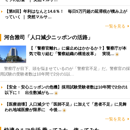
【第8回】年利はなんと14.6％！ 毎日5万円超の延滞税が積み上が
っていく ｜ 突然マルサ…
一覧を見る
河合雅司「人口減少ニッポンの活路」
【「警察官離れ」に歯止めはかかるか？】警察庁が本
気で取り組む「警察組織の構造改革」 実現…
警察庁が目下、頭を悩ませているのが「警察官不足」だ。警察官の採
用試験の受験者数は10年間で2分の1以…
【安全・安心ニッポンの危機】採用試験受験者数は10年間で2分の1
以下に！ 出生数減がも…
【医療崩壊】人口減少で「医師不足」に加えて「患者不足」に見舞
われ地域医療が限界に 今後…
一覧を見る