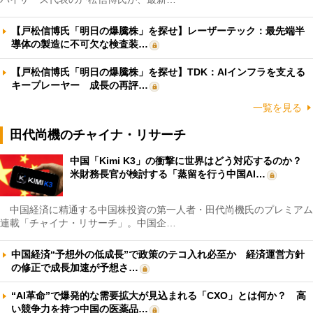
【戸松信博氏「明日の爆騰株」を探せ】レーザーテック：最先端半
導体の製造に不可欠な検査装…
【戸松信博氏「明日の爆騰株」を探せ】TDK：AIインフラを支える
キープレーヤー 成長の再評…
一覧を見る
田代尚機のチャイナ・リサーチ
中国「Kimi K3」の衝撃に世界はどう対応するのか？
米財務長官が検討する「蒸留を行う中国AI…
中国経済に精通する中国株投資の第一人者・田代尚機氏のプレミアム
連載「チャイナ・リサーチ」。中国企…
中国経済“予想外の低成長”で政策のテコ入れ必至か 経済運営方針
の修正で成長加速が予想さ…
“AI革命”で爆発的な需要拡大が見込まれる「CXO」とは何か？ 高
い競争力を持つ中国の医薬品…