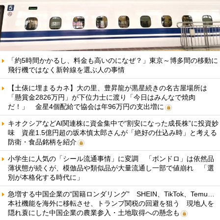
「約5時間かかるし、料金も高いのになぜ？」東京～博多間の移動に
飛行機ではなく新幹線を選ぶ人の事情
【土俵に埋まるカネ】大の里、豊昇龍が黒星続きの名古屋場所は
「懸賞金2826万円」が下位力士に渡り「今日はみんなで焼肉
だ！」 金星4個配給で協会は年96万円の支出増に
キオクシアなどAI関連株に資金集中で“割安になった成長株”に投資妙
味 資産1.5億円超の坂本慎太郎さんが「絶好の仕込み時」と考える
防衛・食品銘柄を紹介
小学生に人気の「シール流通事情」に変調 「ボンドロ」は依然品
薄状態が続くが、模倣品や類似品が大量流通し一部で値崩れ 「選
別が本格化する時代に」
急増する中国企業の“国籍ロンダリング” SHEIN、TikTok、Temu…
本社機能を海外に移転させ、トランプ関税の回避を狙う 現地人を
隠れ蓑にした中国企業の農業参入・土地取得への懸念も