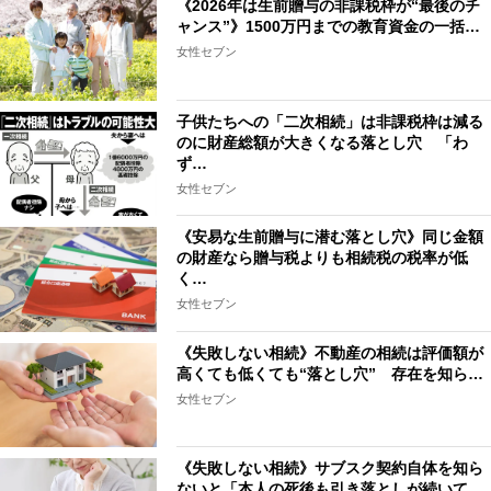
《2026年は生前贈与の非課税枠が“最後のチ
ャンス”》1500万円までの教育資金の一括…
女性セブン
子供たちへの「二次相続」は非課税枠は減る
のに財産総額が大きくなる落とし穴 「わ
ず…
女性セブン
《安易な生前贈与に潜む落とし穴》同じ金額
の財産なら贈与税よりも相続税の税率が低
く…
女性セブン
《失敗しない相続》不動産の相続は評価額が
高くても低くても“落とし穴” 存在を知ら…
女性セブン
《失敗しない相続》サブスク契約自体を知ら
ないと「本人の死後も引き落としが続いて