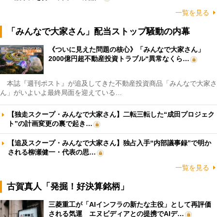
一覧を見る
「みんなで大家さん」配当ストップ騒動の内幕
《ついに見えた問題の核心》「みんなで大家さん」
2000億円超不動産投資トラブル“異常なくら…
本誌『週刊ポスト』が追及してきた不動産投資商品「みんなで大家さ
ん」がいよいよ最終局面を迎えている…
【独走スクープ・みんなで大家さん】二転三転した“成田プロジェク
ト”の計画変更の裏で起き…
【追及スクープ・みんなで大家さん】独占入手“内部議事録”で明か
される柳瀬健一・代表の思…
一覧を見る
古賀真人「発掘！好決算銘柄」
三菱重工が「AIインフラの新たな主役」として再評価
される気運 エヌビディアとの提携でAIデ…