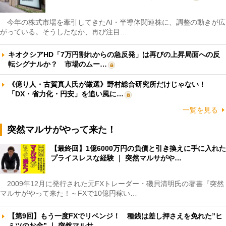
今年の株式市場を牽引してきたAI・半導体関連株に、調整の動きが広
がっている。そうしたなか、再び注目…
キオクシアHD「7万円割れからの急反発」は再びの上昇局面への反
転シグナルか？ 市場のムー…
《億り人・古賀真人氏が厳選》野村総合研究所だけじゃない！
「DX・省力化・円安」を追い風に…
一覧を見る
突然マルサがやって来た！
【最終回】1億6000万円の負債と引き換えに手に入れた
プライスレスな経験 ｜ 突然マルサがや…
2009年12月に発行された元FXトレーダー・磯貝清明氏の著書『突然
マルサがやって来た！～FXで10億円稼い…
【第9回】もう一度FXでリベンジ！ 種銭は差し押さえを免れた”ヒ
ミツのお金” ｜ 突然マルサ…