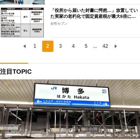
「役所から届いた封書に愕然…」放置してい
た実家の老朽化で固定資産税が最大6倍に…
女性セブン
1
2
3
4
5
...
42
注目TOPIC