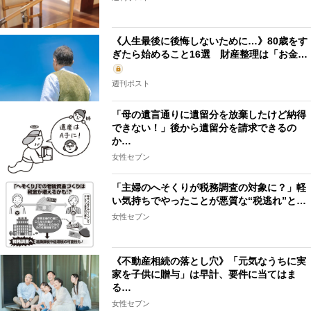
《人生最後に後悔しないために…》80歳をす
ぎたら始めること16選 財産整理は「お金…
週刊ポスト
「母の遺言通りに遺留分を放棄したけど納得
できない！」後から遺留分を請求できるの
か…
女性セブン
「主婦のへそくりが税務調査の対象に？」軽
い気持ちでやったことが悪質な“税逃れ”と…
女性セブン
《不動産相続の落とし穴》「元気なうちに実
家を子供に贈与」は早計、要件に当てはま
る…
女性セブン