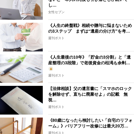
し…
女性セブン
《人生の終盤戦》相続や贈与に悩まないため
の3ステップ まずは“遺産の分け方”を考…
週刊ポスト
《人生最後の10年》「貯金の3分割」と「遺
産整理の3段階」で老後資金の枯渇も余剰…
週刊ポスト
【法律相談】父の遺言書に「スマホのロック
を解除せず、直ちに廃棄せよ」の記載 無
視…
週刊ポスト
《80歳になったら検討したい「自宅のリフォ
ーム」》バリアフリー改修には最大20万…
週刊ポスト