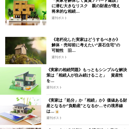
「実家を解体して賃貸アパート建設」
に潜む大きなリスク 親の財産が増え
将来的な相続…
週刊ポスト
《老朽化した実家はどうするべきか》
解体・売却前に考えたい“原石住宅”の
可能性 旧…
週刊ポスト
《実家の相続問題》もっともシンプルな解決
策は「相続人が住み続けること」 資産性
を…
週刊ポスト
《実家は「処分」か「相続」か》価値ある財
産となるか“負動産”となるか…その境界線
は…
週刊ポスト