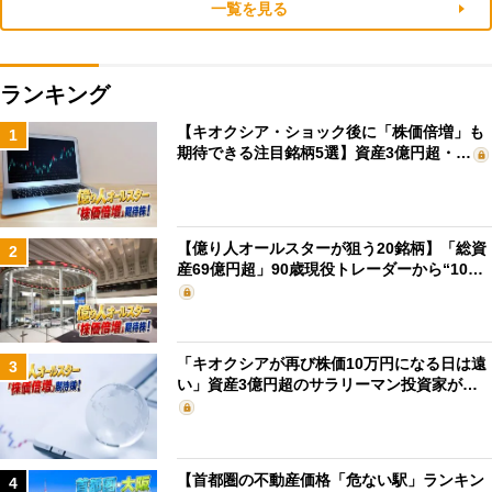
一覧を見る
ランキング
【キオクシア・ショック後に「株価倍増」も
1
期待できる注目銘柄5選】資産3億円超・…
【億り人オールスターが狙う20銘柄】「総資
2
産69億円超」90歳現役トレーダーから“10…
「キオクシアが再び株価10万円になる日は遠
3
い」資産3億円超のサラリーマン投資家が…
【首都圏の不動産価格「危ない駅」ランキン
4