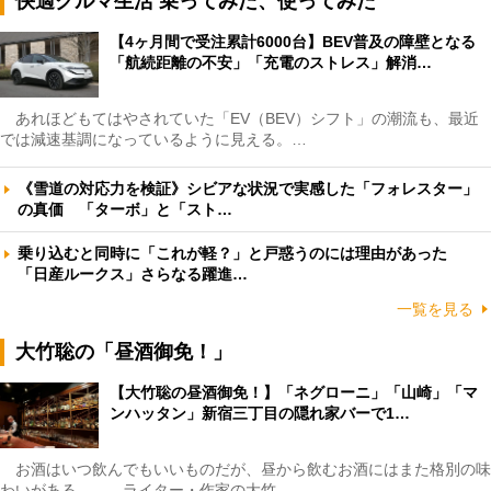
快適クルマ生活 乗ってみた、使ってみた
【4ヶ月間で受注累計6000台】BEV普及の障壁となる
「航続距離の不安」「充電のストレス」解消…
あれほどもてはやされていた「EV（BEV）シフト」の潮流も、最近
では減速基調になっているように見える。…
《雪道の対応力を検証》シビアな状況で実感した「フォレスター」
の真価 「ターボ」と「スト…
乗り込むと同時に「これが軽？」と戸惑うのには理由があった
「日産ルークス」さらなる躍進…
一覧を見る
大竹聡の「昼酒御免！」
【大竹聡の昼酒御免！】「ネグローニ」「山崎」「マ
ンハッタン」新宿三丁目の隠れ家バーで1…
お酒はいつ飲んでもいいものだが、昼から飲むお酒にはまた格別の味
わいがある――。ライター・作家の大竹…