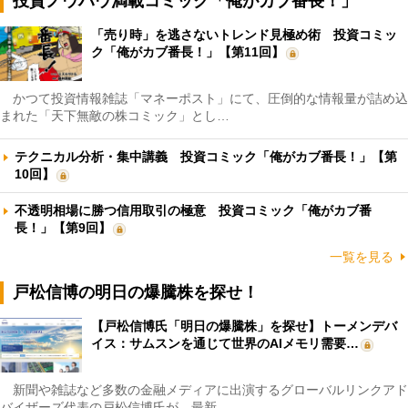
投資ノウハウ満載コミック「俺がカブ番長！」
「売り時」を逃さないトレンド見極め術 投資コミッ
ク「俺がカブ番長！」【第11回】
かつて投資情報雑誌「マネーポスト」にて、圧倒的な情報量が詰め込
まれた「天下無敵の株コミック」とし…
テクニカル分析・集中講義 投資コミック「俺がカブ番長！」【第
10回】
不透明相場に勝つ信用取引の極意 投資コミック「俺がカブ番
長！」【第9回】
一覧を見る
戸松信博の明日の爆騰株を探せ！
【戸松信博氏「明日の爆騰株」を探せ】トーメンデバ
イス：サムスンを通じて世界のAIメモリ需要…
新聞や雑誌など多数の金融メディアに出演するグローバルリンクアド
バイザーズ代表の戸松信博氏が、最新…