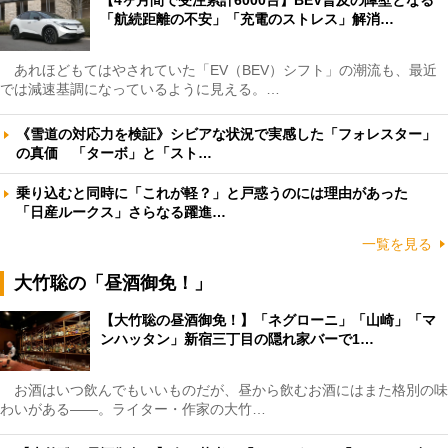
「航続距離の不安」「充電のストレス」解消…
あれほどもてはやされていた「EV（BEV）シフト」の潮流も、最近
では減速基調になっているように見える。…
《雪道の対応力を検証》シビアな状況で実感した「フォレスター」
の真価 「ターボ」と「スト…
乗り込むと同時に「これが軽？」と戸惑うのには理由があった
「日産ルークス」さらなる躍進…
一覧を見る
大竹聡の「昼酒御免！」
【大竹聡の昼酒御免！】「ネグローニ」「山崎」「マ
ンハッタン」新宿三丁目の隠れ家バーで1…
お酒はいつ飲んでもいいものだが、昼から飲むお酒にはまた格別の味
わいがある――。ライター・作家の大竹…