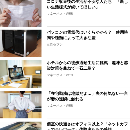
コロナ収束後の生活が不安な人たち 「新し
い生活様式が続いてほしい」
マネーポストWEB
パソコンの電気代はいくらかかる？ 使用時
間や種類によって大きな差
女性セブン
ホテルからの徒歩通勤生活に挑戦 趣味と感
染対策を兼ねて一石二鳥？
マネーポストWEB
「在宅勤務は地獄だよ…」夫の何気ない一言
が妻の逆鱗に触れる
マネーポストWEB
個室の快適さはオフィス以上？「ネットカフ
ェでテレワーク」体験者たちの感想