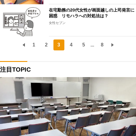
在宅勤務の20代女性が画面越しの上司発言に
困惑 リモハラへの対処法は？
女性セブン
1
2
3
4
5
...
8
注目TOPIC