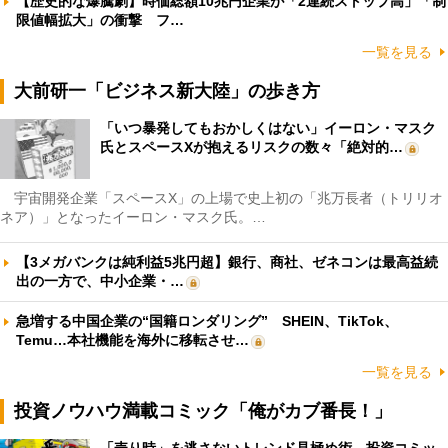
【歴史的な爆騰劇】時価総額10兆円企業が「2連続ストップ高」「制
限値幅拡大」の衝撃 フ…
一覧を見る
大前研一「ビジネス新大陸」の歩き方
「いつ暴発してもおかしくはない」イーロン・マスク
氏とスペースXが抱えるリスクの数々「絶対的…
宇宙開発企業「スペースX」の上場で史上初の「兆万長者（トリリオ
ネア）」となったイーロン・マスク氏。…
【3メガバンクは純利益5兆円超】銀行、商社、ゼネコンは最高益続
出の一方で、中小企業・…
急増する中国企業の“国籍ロンダリング” SHEIN、TikTok、
Temu…本社機能を海外に移転させ…
一覧を見る
投資ノウハウ満載コミック「俺がカブ番長！」
「売り時」を逃さないトレンド見極め術 投資コミッ