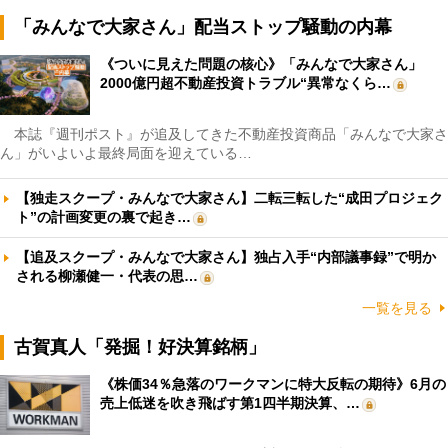
「みんなで大家さん」配当ストップ騒動の内幕
《ついに見えた問題の核心》「みんなで大家さん」
2000億円超不動産投資トラブル“異常なくら…
本誌『週刊ポスト』が追及してきた不動産投資商品「みんなで大家さ
ん」がいよいよ最終局面を迎えている…
【独走スクープ・みんなで大家さん】二転三転した“成田プロジェク
ト”の計画変更の裏で起き…
【追及スクープ・みんなで大家さん】独占入手“内部議事録”で明か
される柳瀬健一・代表の思…
一覧を見る
古賀真人「発掘！好決算銘柄」
《株価34％急落のワークマンに特大反転の期待》6月の
売上低迷を吹き飛ばす第1四半期決算、…