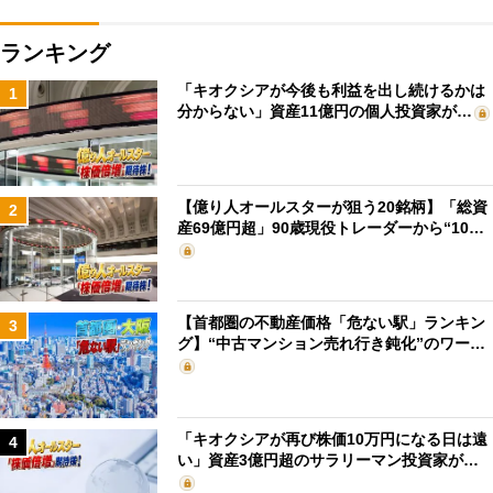
ランキング
「キオクシアが今後も利益を出し続けるかは
1
分からない」資産11億円の個人投資家が…
【億り人オールスターが狙う20銘柄】「総資
2
産69億円超」90歳現役トレーダーから“10…
【首都圏の不動産価格「危ない駅」ランキン
3
グ】“中古マンション売れ行き鈍化”のワー…
「キオクシアが再び株価10万円になる日は遠
4
い」資産3億円超のサラリーマン投資家が…