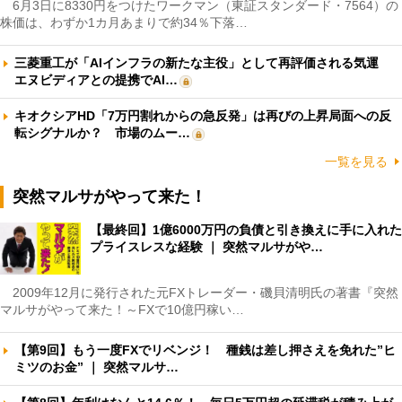
6月3日に8330円をつけたワークマン（東証スタンダード・7564）の
株価は、わずか1カ月あまりで約34％下落…
三菱重工が「AIインフラの新たな主役」として再評価される気運
エヌビディアとの提携でAI…
キオクシアHD「7万円割れからの急反発」は再びの上昇局面への反
転シグナルか？ 市場のムー…
一覧を見る
突然マルサがやって来た！
【最終回】1億6000万円の負債と引き換えに手に入れた
プライスレスな経験 ｜ 突然マルサがや…
2009年12月に発行された元FXトレーダー・磯貝清明氏の著書『突然
マルサがやって来た！～FXで10億円稼い…
【第9回】もう一度FXでリベンジ！ 種銭は差し押さえを免れた”ヒ
ミツのお金” ｜ 突然マルサ…