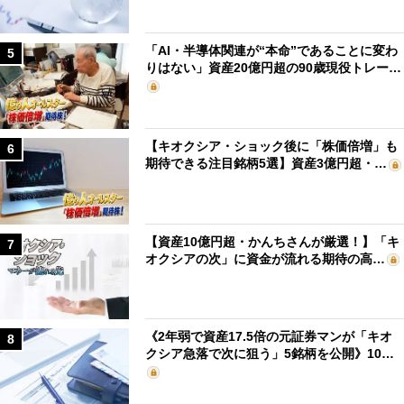
「AI・半導体関連が“本命”であることに変わ
5
りはない」資産20億円超の90歳現役トレー…
【キオクシア・ショック後に「株価倍増」も
6
期待できる注目銘柄5選】資産3億円超・…
【資産10億円超・かんちさんが厳選！】「キ
7
オクシアの次」に資金が流れる期待の高…
《2年弱で資産17.5倍の元証券マンが「キオ
8
クシア急落で次に狙う」5銘柄を公開》10…