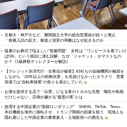
京都大・神戸大など、難関国立大学の総合型選抜が続々と廃止
「推薦入試の拡大」報道と現実の乖離はなぜ起きるのか
猛暑のお葬式で悩ましい“喪服問題” 女性は「ワンピースを着ていけ
ばOK」という俗説に潜む誤解、なぜ「ジャケット」がマストなの
か？《1級葬祭ディレクターが解説》
【クレジット決済代行・全東信が破産】63社もの金融機関が融資を
しながら「20年以上の粉飾決算」を見抜けなかったカラクリ 営業
現場では“自転車操業”の焦りも表出していた
お酒を提供する店で「出禁」になる客のトホホな生態 嘔吐や粗相
だけじゃない、店側が嫌がる“最悪の客”とは
急増する中国企業の“国籍ロンダリング” SHEIN、TikTok、Temu…
本社機能を海外に移転させ、トランプ関税の回避を狙う 現地人を
隠れ蓑にした中国企業の農業参入・土地取得への懸念も