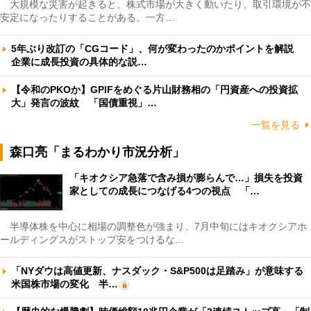
大規模な災害が起きると、株式市場が大きく動いたり、取引環境が不
安定になったりすることがある。一方…
5年ぶり改訂の「CGコード」、何が変わったのかポイントを解説
企業に成長投資の具体的な説…
【令和のPKOか】GPIFをめぐる片山財務相の「円資産への投資拡
大」発言の波紋 「国債重視」…
一覧を見る
森口亮「まるわかり市況分析」
「キオクシア急落で含み損が膨らんで…」損失を投資
家としての成長につなげる4つの視点 「…
半導体株を中心に相場の調整色が強まり、7月中旬にはキオクシアホ
ールディングスがストップ安をつけるな…
「NYダウは高値更新、ナスダック・S&P500は足踏み」が意味する
米国株市場の変化 半…