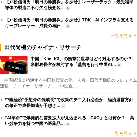
【戸松信博氏「明日の爆騰株」を探せ】レーザーテック：最先端半
導体の製造に不可欠な検査装…
【戸松信博氏「明日の爆騰株」を探せ】TDK：AIインフラを支える
キープレーヤー 成長の再評…
一覧を見る
田代尚機のチャイナ・リサーチ
中国「Kimi K3」の衝撃に世界はどう対応するのか？
米財務長官が検討する「蒸留を行う中国AI…
中国経済に精通する中国株投資の第一人者・田代尚機氏のプレミアム
連載「チャイナ・リサーチ」。中国企…
中国経済“予想外の低成長”で政策のテコ入れ必至か 経済運営方針
の修正で成長加速が予想さ…
“AI革命”で爆発的な需要拡大が見込まれる「CXO」とは何か？ 高
い競争力を持つ中国の医薬品…
一覧を見る