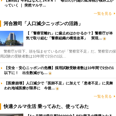
【第8回】年利はなんと14.6％！ 毎日5万円超の延滞税が積み上が
っていく ｜ 突然マルサ…
一覧を見る
河合雅司「人口減少ニッポンの活路」
【「警察官離れ」に歯止めはかかるか？】警察庁が本
気で取り組む「警察組織の構造改革」 実現…
警察庁が目下、頭を悩ませているのが「警察官不足」だ。警察官の採
用試験の受験者数は10年間で2分の1以…
【安全・安心ニッポンの危機】採用試験受験者数は10年間で2分の1
以下に！ 出生数減がも…
【医療崩壊】人口減少で「医師不足」に加えて「患者不足」に見舞
われ地域医療が限界に 今後…
一覧を見る
快適クルマ生活 乗ってみた、使ってみた
【4ヶ月間で受注累計6000台】BEV普及の障壁となる