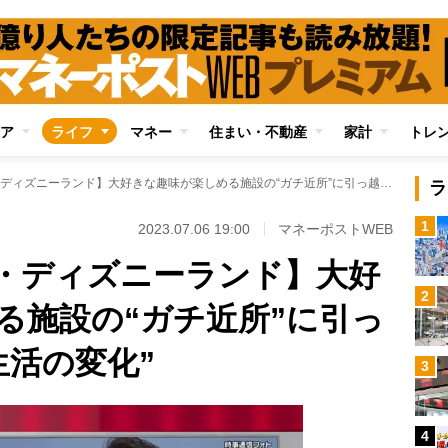
ア
ライフ
マネー
住まい・不動産
家計
トレ
【野球場・競馬場・ディズニーランド】大好きな趣味が楽しめる施設の“ガチ近所”に引っ越した人たちの“生活の変化”
ラ
1
2023.07.06 19:00
マネーポストWEB
・ディズニーランド】大好
2
る施設の“ガチ近所”に引っ
生活の変化”
3
4