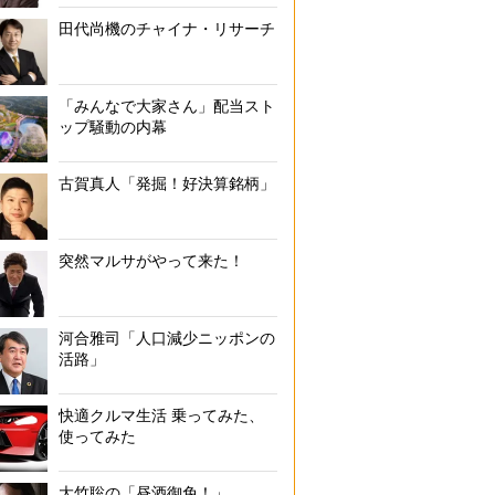
田代尚機のチャイナ・リサーチ
「みんなで大家さん」配当スト
ップ騒動の内幕
古賀真人「発掘！好決算銘柄」
突然マルサがやって来た！
河合雅司「人口減少ニッポンの
活路」
快適クルマ生活 乗ってみた、
使ってみた
大竹聡の「昼酒御免！」