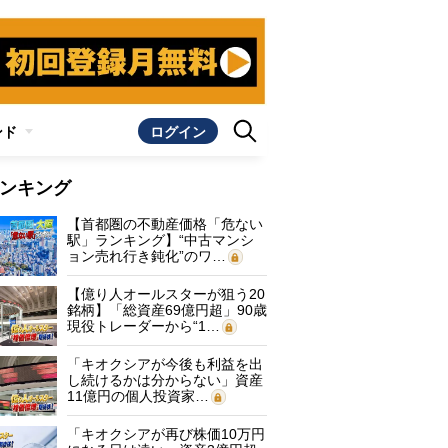
ンド
ログイン
ンキング
【首都圏の不動産価格「危ない
駅」ランキング】“中古マンシ
ョン売れ行き鈍化”のワ…
【億り人オールスターが狙う20
銘柄】「総資産69億円超」90歳
現役トレーダーから“1…
「キオクシアが今後も利益を出
し続けるかは分からない」資産
11億円の個人投資家…
「キオクシアが再び株価10万円