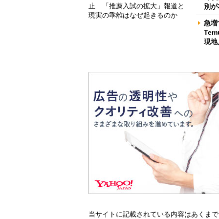
止 「推薦入試の拡大」報道と
別が
現実の乖離はなぜ起きるのか
急増
Te
現地
当サイトに記載されている内容はあくまで