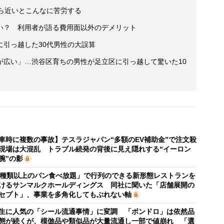
ら近いとこんなに苦労する
い？ 利用者が語る費用面以外のデメリット
に引っ越した30代男性の大誤算
が広い」…渋谷区育ちの男性が足立区に引っ越して驚いた10
車時に複数の事故】テスラジャパン“多額のEV補助金”で注文殺
現場は大混乱 トラブル続発の背後に見え隠れする“イーロン
腕”の影
0種類以上のパン食べ放題」で行列のできる新形態レストランを
けるサンマルクホールディングス 同社に聞いた「店舗展開の
セプト」、事業を多角化してもぶれない軸
生に人気の「シール流通事情」に変調 「ボンドロ」は依然品
態が続くが、模倣品や類似品が大量流通し一部で値崩れ 「選