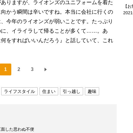
がありますが、ライオンズのユニフォームを着た
【お
に向かう瞬間は辛いですね。本当に会社に行くの
202
は、今年のライオンズが弱いことです。たっぷり
のに、イライラして帰ることが多くて……。あ
は何をすればいいんだろう』と話していて、これ
1
2
3
ライフスタイル
住まい
引っ越し
趣味
直面した思わぬ不便