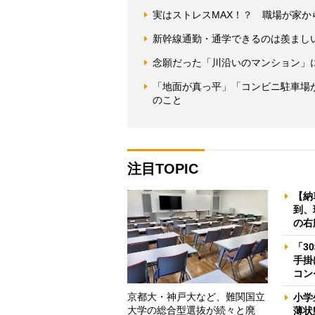
実はストレスMAX！？ 職場が家か
新幹線通勤・通学できるのは羨まし
念願だった「川沿いのマンション」
「地面が真っ平」「コンビニ駐車場
のこと
注目TOPIC
【納
到、
の右
「3
手掛
コン
京都大・神戸大など、難関国立
小学
大学の総合型選抜が続々と廃
薄状