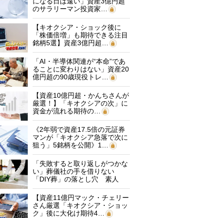
になる日は遠い」資産3億円超
のサラリーマン投資家…
【キオクシア・ショック後に
「株価倍増」も期待できる注目
銘柄5選】資産3億円超…
「AI・半導体関連が“本命”であ
ることに変わりはない」資産20
億円超の90歳現役トレ…
【資産10億円超・かんちさんが
厳選！】「キオクシアの次」に
資金が流れる期待の…
《2年弱で資産17.5倍の元証券
マンが「キオクシア急落で次に
狙う」5銘柄を公開》1…
「失敗すると取り返しがつかな
い」葬儀社の手を借りない
「DIY葬」の落とし穴 素人
に…
【資産11億円マック・チェリー
さん厳選「キオクシア・ショッ
ク」後に大化け期待4…