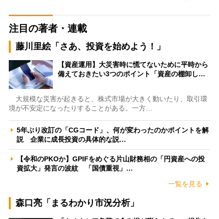
注目の著者・連載
藤川里絵「さあ、投資を始めよう！」
【資産運用】大災害時に慌てないために平時から
備えておきたい3つのポイント「資産の棚卸し…
大規模な災害が起きると、株式市場が大きく動いたり、取引環
境が不安定になったりすることがある。一方…
5年ぶり改訂の「CGコード」、何が変わったのかポイントを解
説 企業に成長投資の具体的な説…
【令和のPKOか】GPIFをめぐる片山財務相の「円資産への投
資拡大」発言の波紋 「国債重視」…
一覧を見る
森口亮「まるわかり市況分析」