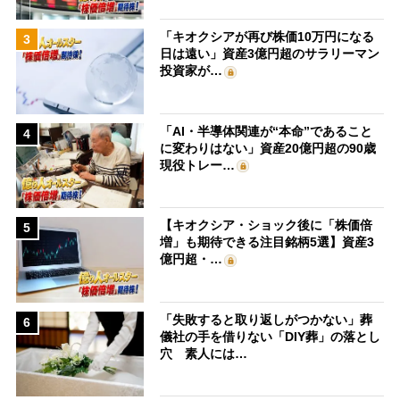
「キオクシアが再び株価10万円になる
3
日は遠い」資産3億円超のサラリーマン
投資家が…
「AI・半導体関連が“本命”であること
4
に変わりはない」資産20億円超の90歳
現役トレー…
【キオクシア・ショック後に「株価倍
5
増」も期待できる注目銘柄5選】資産3
億円超・…
「失敗すると取り返しがつかない」葬
6
儀社の手を借りない「DIY葬」の落とし
穴 素人には…