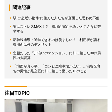
関連記事
駅に“超近い物件”に住んだ人たちが直面した思わぬ不便
実はストレスMAX！？ 職場が家から近いとこんなに苦
労する
新幹線通勤・通学できるのは羨ましい？ 利用者が語る
費用面以外のデメリット
念願だった「川沿いのマンション」に引っ越した30代男
性の大誤算
「地面が真っ平」「コンビニ駐車場が広い」…渋谷区育
ちの男性が足立区に引っ越して驚いた10のこと
注目TOPIC