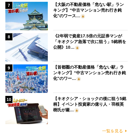
【大阪の不動産価格「危ない駅」ラン
7
キング】“中古マンション売れ行き鈍
化”のワース…
《2年弱で資産17.5倍の元証券マンが
8
「キオクシア急落で次に狙う」5銘柄を
公開》10…
【首都圏の不動産価格「危ない駅」ラ
9
ンキング】“中古マンション売れ行き鈍
化”のワー…
【キオクシア・ショックの後に狙う5銘
10
柄】イベント投資家の億り人・羽根英
樹氏が厳…
一覧を見る