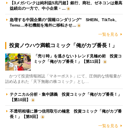
【3メガバンクは純利益5兆円超】銀行、商社、ゼネコンは最高
益続出の一方で、中小企業・…
急増する中国企業の“国籍ロンダリング” SHEIN、TikTok、
Temu…本社機能を海外に移転させ…
一覧を見る
投資ノウハウ満載コミック「俺がカブ番長！」
「売り時」を逃さないトレンド見極め術 投資コ
ミック「俺がカブ番長！」【第11回】
かつて投資情報雑誌「マネーポスト」にて、圧倒的な情報量が
詰め込まれた「天下無敵の株コミック」とし…
テクニカル分析・集中講義 投資コミック「俺がカブ番長！」
【第10回】
不透明相場に勝つ信用取引の極意 投資コミック「俺がカブ番
長！」【第9回】
一覧を見る