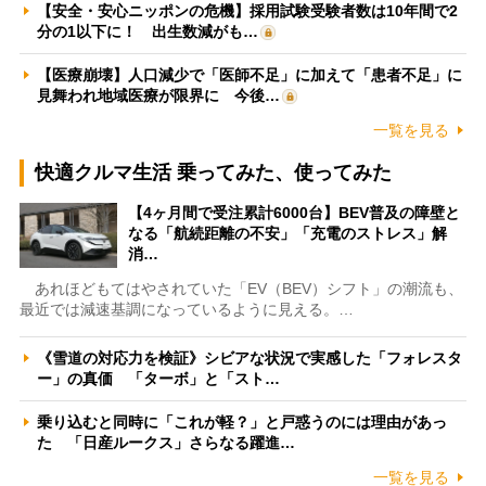
【安全・安心ニッポンの危機】採用試験受験者数は10年間で2
分の1以下に！ 出生数減がも…
【医療崩壊】人口減少で「医師不足」に加えて「患者不足」に
見舞われ地域医療が限界に 今後…
一覧を見る
快適クルマ生活 乗ってみた、使ってみた
【4ヶ月間で受注累計6000台】BEV普及の障壁と
なる「航続距離の不安」「充電のストレス」解
消…
あれほどもてはやされていた「EV（BEV）シフト」の潮流も、
最近では減速基調になっているように見える。…
《雪道の対応力を検証》シビアな状況で実感した「フォレスタ
ー」の真価 「ターボ」と「スト…
乗り込むと同時に「これが軽？」と戸惑うのには理由があっ
た 「日産ルークス」さらなる躍進…
一覧を見る