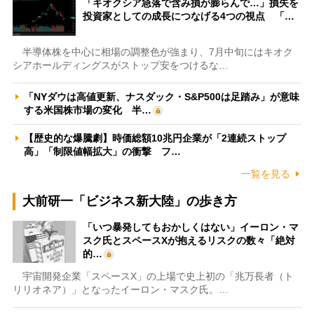
「キオクシア急落で含み損が膨らんで…」損失を
投資家としての成長につなげる4つの視点 「…
半導体株を中心に相場の調整色が強まり、7月中旬にはキオク
シアホールディングスがストップ安をつけるな…
「NYダウは高値更新、ナスダック・S&P500は足踏み」が意味
する米国株市場の変化 半…
【歴史的な爆騰劇】時価総額10兆円企業が「2連続ストップ
高」「制限値幅拡大」の衝撃 フ…
一覧を見る
大前研一「ビジネス新大陸」の歩き方
「いつ暴発してもおかしくはない」イーロン・マ
スク氏とスペースXが抱えるリスクの数々「絶対
的…
宇宙開発企業「スペースX」の上場で史上初の「兆万長者（ト
リリオネア）」となったイーロン・マスク氏。…