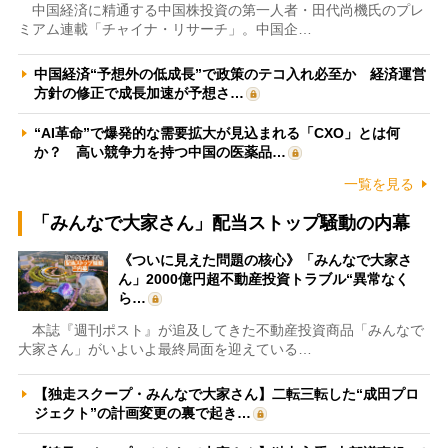
中国経済に精通する中国株投資の第一人者・田代尚機氏のプレ
ミアム連載「チャイナ・リサーチ」。中国企…
中国経済“予想外の低成長”で政策のテコ入れ必至か 経済運営
方針の修正で成長加速が予想さ…
“AI革命”で爆発的な需要拡大が見込まれる「CXO」とは何
か？ 高い競争力を持つ中国の医薬品…
一覧を見る
「みんなで大家さん」配当ストップ騒動の内幕
《ついに見えた問題の核心》「みんなで大家さ
ん」2000億円超不動産投資トラブル“異常なく
ら…
本誌『週刊ポスト』が追及してきた不動産投資商品「みんなで
大家さん」がいよいよ最終局面を迎えている…
【独走スクープ・みんなで大家さん】二転三転した“成田プロ
ジェクト”の計画変更の裏で起き…