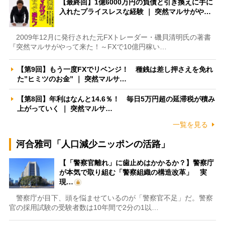
【最終回】1億6000万円の負債と引き換えに手に
入れたプライスレスな経験 ｜ 突然マルサがや…
2009年12月に発行された元FXトレーダー・磯貝清明氏の著書
『突然マルサがやって来た！～FXで10億円稼い…
【第9回】もう一度FXでリベンジ！ 種銭は差し押さえを免れ
た”ヒミツのお金” ｜ 突然マルサ…
【第8回】年利はなんと14.6％！ 毎日5万円超の延滞税が積み
上がっていく ｜ 突然マルサ…
一覧を見る
河合雅司「人口減少ニッポンの活路」
【「警察官離れ」に歯止めはかかるか？】警察庁
が本気で取り組む「警察組織の構造改革」 実
現…
警察庁が目下、頭を悩ませているのが「警察官不足」だ。警察
官の採用試験の受験者数は10年間で2分の1以…