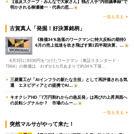
【追及スクープ・みんなで大家さん】独占入手“内部議事録”で
明かされる柳瀬健一・代表の思…
一覧を見る
古賀真人「発掘！好決算銘柄」
《株価34％急落のワークマンに特大反転の期待》
6月の売上低迷を吹き飛ばす第1四半期決算、…
6月3日に8330円をつけたワークマン（東証スタンダード・
7564）の株価は、わずか1カ月あまりで約34％下落…
三菱重工が「AIインフラの新たな主役」として再評価される気
運 エヌビディアとの提携でAI…
キオクシアHD「7万円割れからの急反発」は再びの上昇局面へ
の反転シグナルか？ 市場のムー…
一覧を見る
突然マルサがやって来た！