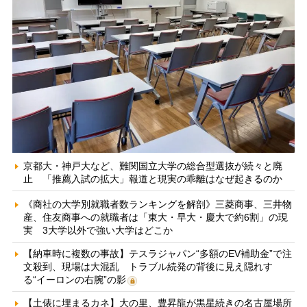
京都大・神戸大など、難関国立大学の総合型選抜が続々と廃
止 「推薦入試の拡大」報道と現実の乖離はなぜ起きるのか
《商社の大学別就職者数ランキングを解剖》三菱商事、三井物
産、住友商事への就職者は「東大・早大・慶大で約6割」の現
実 3大学以外で強い大学はどこか
【納車時に複数の事故】テスラジャパン“多額のEV補助金”で注
文殺到、現場は大混乱 トラブル続発の背後に見え隠れす
る“イーロンの右腕”の影
【土俵に埋まるカネ】大の里、豊昇龍が黒星続きの名古屋場所