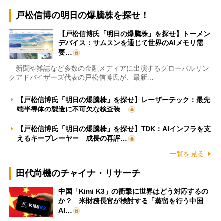
戸松信博の明日の爆騰株を探せ！
【戸松信博氏「明日の爆騰株」を探せ】トーメン
デバイス：サムスンを通じて世界のAIメモリ需
要…
新聞や雑誌など多数の金融メディアに出演するグローバルリン
クアドバイザーズ代表の戸松信博氏が、最新…
【戸松信博氏「明日の爆騰株」を探せ】レーザーテック：最先
端半導体の製造に不可欠な検査装…
【戸松信博氏「明日の爆騰株」を探せ】TDK：AIインフラを支
えるキープレーヤー 成長の再評…
一覧を見る
田代尚機のチャイナ・リサーチ
中国「Kimi K3」の衝撃に世界はどう対応するの
か？ 米財務長官が検討する「蒸留を行う中国
AI…