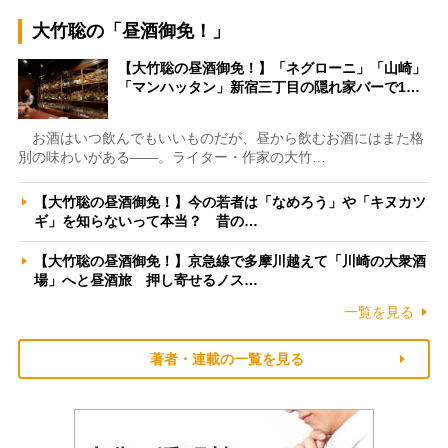
大竹聡の「昼酒御免！」
【大竹聡の昼酒御免！】「ネグローニ」「山崎」
「マンハッタン」新宿三丁目の隠れ家バーで1…
お酒はいつ飲んでもいいものだが、昼から飲むお酒にはまた格
別の味わいがある――。ライター・作家の大竹…
【大竹聡の昼酒御免！】今の若者は「なめろう」や「キヌカツ
ギ」を知らないって本当？ 昔の…
【大竹聡の昼酒御免！】京急線で多摩川越えて「川崎の大衆酒
場」へと昼酒旅 押し寄せるノス…
一覧を見る
著者・連載の一覧を見る