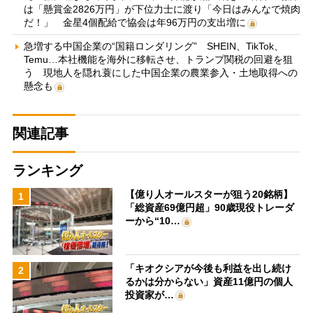
は「懸賞金2826万円」が下位力士に渡り「今日はみんなで焼肉
だ！」 金星4個配給で協会は年96万円の支出増に
急増する中国企業の“国籍ロンダリング” SHEIN、TikTok、
Temu…本社機能を海外に移転させ、トランプ関税の回避を狙
う 現地人を隠れ蓑にした中国企業の農業参入・土地取得への
懸念も
関連記事
ランキング
【億り人オールスターが狙う20銘柄】
1
「総資産69億円超」90歳現役トレーダ
ーから“10…
「キオクシアが今後も利益を出し続け
2
るかは分からない」資産11億円の個人
投資家が…