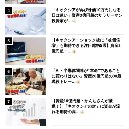
「キオクシアが再び株価10万円になる
4
日は遠い」資産3億円超のサラリーマン
投資家が…
【キオクシア・ショック後に「株価倍
5
増」も期待できる注目銘柄5選】資産3
億円超・…
「AI・半導体関連が“本命”であること
6
に変わりはない」資産20億円超の90歳
現役トレー…
【資産10億円超・かんちさんが厳
7
選！】「キオクシアの次」に資金が流
れる期待の高…