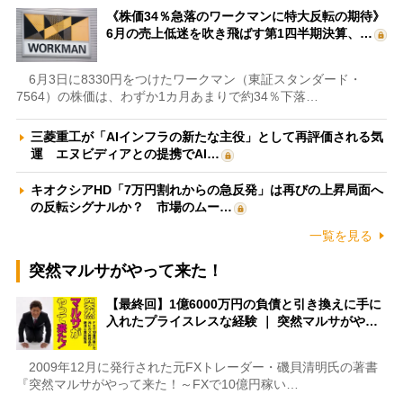
《株価34％急落のワークマンに特大反転の期待》
6月の売上低迷を吹き飛ばす第1四半期決算、…
6月3日に8330円をつけたワークマン（東証スタンダード・
7564）の株価は、わずか1カ月あまりで約34％下落…
三菱重工が「AIインフラの新たな主役」として再評価される気
運 エヌビディアとの提携でAI…
キオクシアHD「7万円割れからの急反発」は再びの上昇局面へ
の反転シグナルか？ 市場のムー…
一覧を見る
突然マルサがやって来た！
【最終回】1億6000万円の負債と引き換えに手に
入れたプライスレスな経験 ｜ 突然マルサがや…
2009年12月に発行された元FXトレーダー・磯貝清明氏の著書
『突然マルサがやって来た！～FXで10億円稼い…