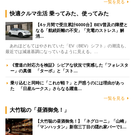
一覧を見る
快適クルマ生活 乗ってみた、使ってみた
【4ヶ月間で受注累計6000台】BEV普及の障壁と
なる「航続距離の不安」「充電のストレス」解
消…
あれほどもてはやされていた「EV（BEV）シフト」の潮流も、
最近では減速基調になっているように見える。…
《雪道の対応力を検証》シビアな状況で実感した「フォレスタ
ー」の真価 「ターボ」と「スト…
乗り込むと同時に「これが軽？」と戸惑うのには理由があっ
た 「日産ルークス」さらなる躍進…
一覧を見る
大竹聡の「昼酒御免！」
【大竹聡の昼酒御免！】「ネグローニ」「山崎」
「マンハッタン」新宿三丁目の隠れ家バーで1…