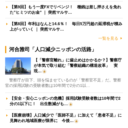
【第9回】もう一度FXでリベンジ！ 種銭は差し押さえを免れ
た”ヒミツのお金” ｜ 突然マルサ…
【第8回】年利はなんと14.6％！ 毎日5万円超の延滞税が積み
上がっていく ｜ 突然マルサ…
一覧を見る
河合雅司「人口減少ニッポンの活路」
【「警察官離れ」に歯止めはかかるか？】警察庁
が本気で取り組む「警察組織の構造改革」 実
現…
警察庁が目下、頭を悩ませているのが「警察官不足」だ。警察
官の採用試験の受験者数は10年間で2分の1以…
【安全・安心ニッポンの危機】採用試験受験者数は10年間で2
分の1以下に！ 出生数減がも…
【医療崩壊】人口減少で「医師不足」に加えて「患者不足」に
見舞われ地域医療が限界に 今後…