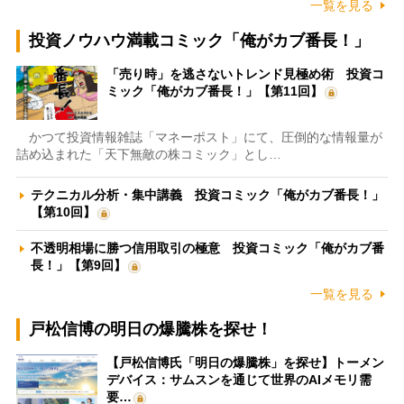
一覧を見る
投資ノウハウ満載コミック「俺がカブ番長！」
「売り時」を逃さないトレンド見極め術 投資コ
ミック「俺がカブ番長！」【第11回】
かつて投資情報雑誌「マネーポスト」にて、圧倒的な情報量が
詰め込まれた「天下無敵の株コミック」とし…
テクニカル分析・集中講義 投資コミック「俺がカブ番長！」
【第10回】
不透明相場に勝つ信用取引の極意 投資コミック「俺がカブ番
長！」【第9回】
一覧を見る
戸松信博の明日の爆騰株を探せ！
【戸松信博氏「明日の爆騰株」を探せ】トーメン
デバイス：サムスンを通じて世界のAIメモリ需
要…