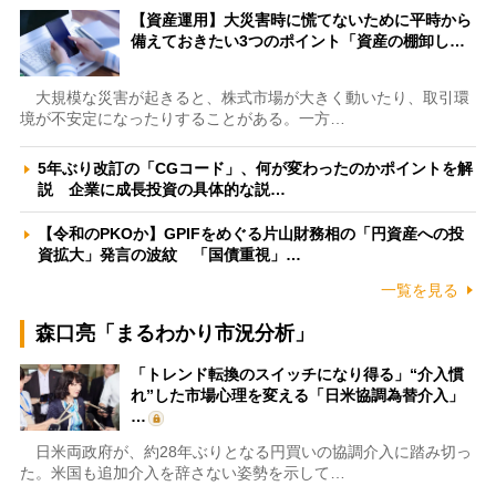
【資産運用】大災害時に慌てないために平時から
備えておきたい3つのポイント「資産の棚卸し…
大規模な災害が起きると、株式市場が大きく動いたり、取引環
境が不安定になったりすることがある。一方…
5年ぶり改訂の「CGコード」、何が変わったのかポイントを解
説 企業に成長投資の具体的な説…
【令和のPKOか】GPIFをめぐる片山財務相の「円資産への投
資拡大」発言の波紋 「国債重視」…
一覧を見る
森口亮「まるわかり市況分析」
「トレンド転換のスイッチになり得る」“介入慣
れ”した市場心理を変える「日米協調為替介入」
…
日米両政府が、約28年ぶりとなる円買いの協調介入に踏み切っ
た。米国も追加介入を辞さない姿勢を示して…