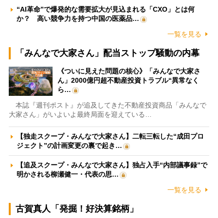
“AI革命”で爆発的な需要拡大が見込まれる「CXO」とは何
か？ 高い競争力を持つ中国の医薬品…
一覧を見る
「みんなで大家さん」配当ストップ騒動の内幕
《ついに見えた問題の核心》「みんなで大家さ
ん」2000億円超不動産投資トラブル“異常なく
ら…
本誌『週刊ポスト』が追及してきた不動産投資商品「みんなで
大家さん」がいよいよ最終局面を迎えている…
【独走スクープ・みんなで大家さん】二転三転した“成田プロ
ジェクト”の計画変更の裏で起き…
【追及スクープ・みんなで大家さん】独占入手“内部議事録”で
明かされる柳瀬健一・代表の思…
一覧を見る
古賀真人「発掘！好決算銘柄」