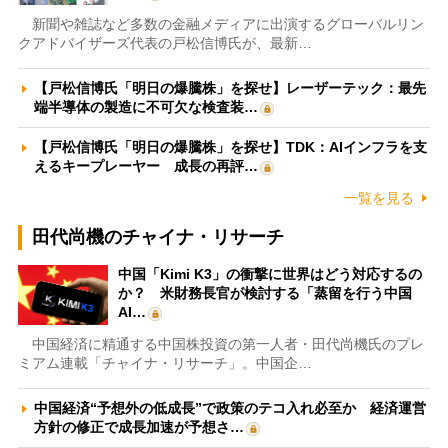
新聞や雑誌など多数の金融メディアに出演するグローバルリン
クアドバイザーズ代表の戸松信博氏が、最新…
【戸松信博氏「明日の爆騰株」を探せ】レーザーテック：最先
端半導体の製造に不可欠な検査装…
【戸松信博氏「明日の爆騰株」を探せ】TDK：AIインフラを支
えるキープレーヤー 成長の再評…
一覧を見る
田代尚機のチャイナ・リサーチ
中国「Kimi K3」の衝撃に世界はどう対応するの
か？ 米財務長官が検討する「蒸留を行う中国
AI…
中国経済に精通する中国株投資の第一人者・田代尚機氏のプレ
ミアム連載「チャイナ・リサーチ」。中国企…
中国経済“予想外の低成長”で政策のテコ入れ必至か 経済運営
方針の修正で成長加速が予想さ…