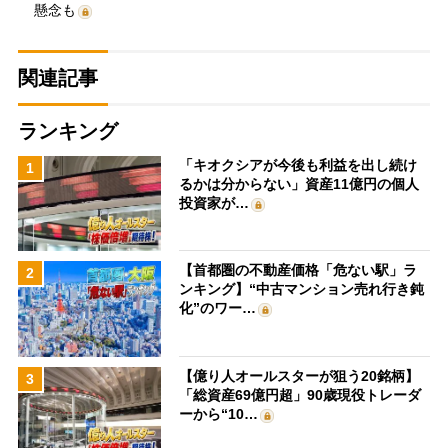
懸念も
関連記事
ランキング
「キオクシアが今後も利益を出し続け
1
るかは分からない」資産11億円の個人
投資家が…
【首都圏の不動産価格「危ない駅」ラ
2
ンキング】“中古マンション売れ行き鈍
化”のワー…
【億り人オールスターが狙う20銘柄】
3
「総資産69億円超」90歳現役トレーダ
ーから“10…