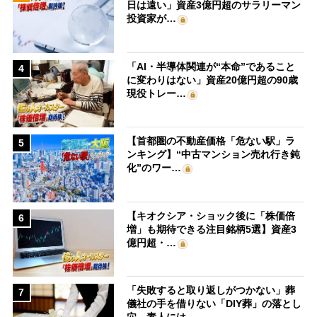
日は遠い」資産3億円超のサラリーマン
投資家が…
「AI・半導体関連が“本命”であること
4
に変わりはない」資産20億円超の90歳
現役トレー…
【首都圏の不動産価格「危ない駅」ラ
5
ンキング】“中古マンション売れ行き鈍
化”のワー…
【キオクシア・ショック後に「株価倍
6
増」も期待できる注目銘柄5選】資産3
億円超・…
「失敗すると取り返しがつかない」葬
7
儀社の手を借りない「DIY葬」の落とし