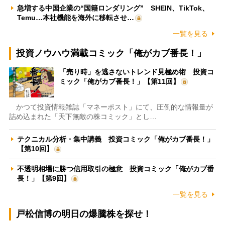
急増する中国企業の“国籍ロンダリング” SHEIN、TikTok、
Temu…本社機能を海外に移転させ…
一覧を見る
投資ノウハウ満載コミック「俺がカブ番長！」
「売り時」を逃さないトレンド見極め術 投資コ
ミック「俺がカブ番長！」【第11回】
かつて投資情報雑誌「マネーポスト」にて、圧倒的な情報量が
詰め込まれた「天下無敵の株コミック」とし…
テクニカル分析・集中講義 投資コミック「俺がカブ番長！」
【第10回】
不透明相場に勝つ信用取引の極意 投資コミック「俺がカブ番
長！」【第9回】
一覧を見る
戸松信博の明日の爆騰株を探せ！