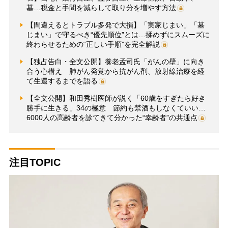
墓…税金と手間を減らして取り分を増やす方法
【間違えるとトラブル多発で大損】「実家じまい」「墓
じまい」で守るべき“優先順位”とは…揉めずにスムーズに
終わらせるための“正しい手順”を完全解説
【独占告白・全文公開】養老孟司氏「がんの壁」に向き
合う心構え 肺がん発覚から抗がん剤、放射線治療を経
て生還するまでを語る
【全文公開】和田秀樹医師が説く「60歳をすぎたら好き
勝手に生きる」34の極意 節約も禁酒もしなくていい…
6000人の高齢者を診てきて分かった“幸齢者”の共通点
注目TOPIC