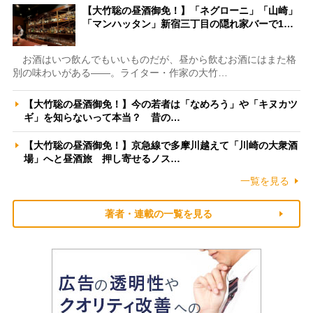
【大竹聡の昼酒御免！】「ネグローニ」「山崎」
「マンハッタン」新宿三丁目の隠れ家バーで1…
お酒はいつ飲んでもいいものだが、昼から飲むお酒にはまた格
別の味わいがある――。ライター・作家の大竹…
【大竹聡の昼酒御免！】今の若者は「なめろう」や「キヌカツ
ギ」を知らないって本当？ 昔の…
【大竹聡の昼酒御免！】京急線で多摩川越えて「川崎の大衆酒
場」へと昼酒旅 押し寄せるノス…
一覧を見る
著者・連載の一覧を見る