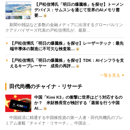
【戸松信博氏「明日の爆騰株」を探せ】トーメン
デバイス：サムスンを通じて世界のAIメモリ需
要…
新聞や雑誌など多数の金融メディアに出演するグローバルリン
クアドバイザーズ代表の戸松信博氏が、最新…
【戸松信博氏「明日の爆騰株」を探せ】レーザーテック：最先
端半導体の製造に不可欠な検査装…
【戸松信博氏「明日の爆騰株」を探せ】TDK：AIインフラを支
えるキープレーヤー 成長の再評…
一覧を見る
田代尚機のチャイナ・リサーチ
中国「Kimi K3」の衝撃に世界はどう対応するの
か？ 米財務長官が検討する「蒸留を行う中国
AI…
中国経済に精通する中国株投資の第一人者・田代尚機氏のプレ
ミアム連載「チャイナ・リサーチ」。中国企…