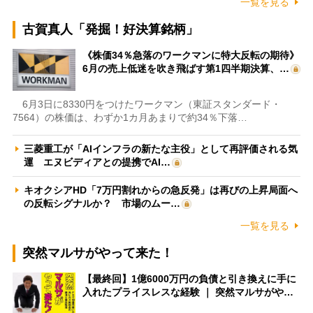
一覧を見る
古賀真人「発掘！好決算銘柄」
《株価34％急落のワークマンに特大反転の期待》
6月の売上低迷を吹き飛ばす第1四半期決算、…
6月3日に8330円をつけたワークマン（東証スタンダード・
7564）の株価は、わずか1カ月あまりで約34％下落…
三菱重工が「AIインフラの新たな主役」として再評価される気
運 エヌビディアとの提携でAI…
キオクシアHD「7万円割れからの急反発」は再びの上昇局面へ
の反転シグナルか？ 市場のムー…
一覧を見る
突然マルサがやって来た！
【最終回】1億6000万円の負債と引き換えに手に
入れたプライスレスな経験 ｜ 突然マルサがや…