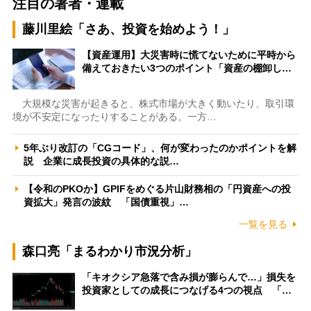
注目の著者・連載
藤川里絵「さあ、投資を始めよう！」
【資産運用】大災害時に慌てないために平時から
備えておきたい3つのポイント「資産の棚卸し…
大規模な災害が起きると、株式市場が大きく動いたり、取引環
境が不安定になったりすることがある。一方…
5年ぶり改訂の「CGコード」、何が変わったのかポイントを解
説 企業に成長投資の具体的な説…
【令和のPKOか】GPIFをめぐる片山財務相の「円資産への投
資拡大」発言の波紋 「国債重視」…
一覧を見る
森口亮「まるわかり市況分析」
「キオクシア急落で含み損が膨らんで…」損失を
投資家としての成長につなげる4つの視点 「…