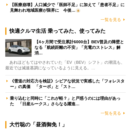
【医療崩壊】人口減少で「医師不足」に加えて「患者不足」に
見舞われ地域医療が限界に 今後…
一覧を見る
快適クルマ生活 乗ってみた、使ってみた
【4ヶ月間で受注累計6000台】BEV普及の障壁と
なる「航続距離の不安」「充電のストレス」解
消…
あれほどもてはやされていた「EV（BEV）シフト」の潮流も、
最近では減速基調になっているように見える。…
《雪道の対応力を検証》シビアな状況で実感した「フォレスタ
ー」の真価 「ターボ」と「スト…
乗り込むと同時に「これが軽？」と戸惑うのには理由があっ
た 「日産ルークス」さらなる躍進…
一覧を見る
大竹聡の「昼酒御免！」