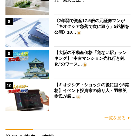
穴 素人には…
《2年弱で資産17.5倍の元証券マンが
8
「キオクシア急落で次に狙う」5銘柄を
公開》10…
【大阪の不動産価格「危ない駅」ラン
9
キング】“中古マンション売れ行き鈍
化”のワース…
【キオクシア・ショックの後に狙う5銘
10
柄】イベント投資家の億り人・羽根英
樹氏が厳…
一覧を見る