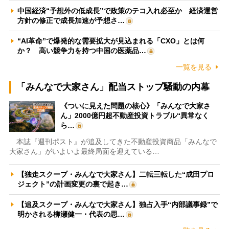
中国経済“予想外の低成長”で政策のテコ入れ必至か 経済運営
方針の修正で成長加速が予想さ…
“AI革命”で爆発的な需要拡大が見込まれる「CXO」とは何
か？ 高い競争力を持つ中国の医薬品…
一覧を見る
「みんなで大家さん」配当ストップ騒動の内幕
《ついに見えた問題の核心》「みんなで大家さ
ん」2000億円超不動産投資トラブル“異常なく
ら…
本誌『週刊ポスト』が追及してきた不動産投資商品「みんなで
大家さん」がいよいよ最終局面を迎えている…
【独走スクープ・みんなで大家さん】二転三転した“成田プロ
ジェクト”の計画変更の裏で起き…
【追及スクープ・みんなで大家さん】独占入手“内部議事録”で
明かされる柳瀬健一・代表の思…