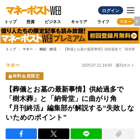
ログイン
トップ
投資
ビジネス
キャリア
ライフ
マネー
トップ
マネー
相続・終活
【葬儀とお墓の最新事情】供給過多で「樹木葬」
マネー
2025.07.21 14:00
週刊ポスト
有料会員限定
【葬儀とお墓の最新事情】供給過多で
「樹木葬」と「納骨堂」に曲がり角
『月刊終活』編集部が解説する“失敗しな
いためのポイント”