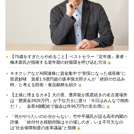
【75歳をすぎたらやめること】ベストセラー『定年後』著者・
楠木新氏が指南する老年期の好循環を呼び込む方法
キオクシアなどAI関連株に資金集中で“割安になった成長株”に
投資妙味 資産1.5億円超の坂本慎太郎さんが「絶好の仕込み
時」と考える防衛・食品銘柄を紹介
【土俵に埋まるカネ】大の里、豊昇龍が黒星続きの名古屋場所
は「懸賞金2826万円」が下位力士に渡り「今日はみんなで焼肉
だ！」 金星4個配給で協会は年96万円の支出増に
「何がやりたいのか分からない」竹中平蔵氏が語る高市内閣の
評価 「給付付き税額控除はその場しのぎ」いま不可欠なの
は“社会保障制度の改革議論”と指摘