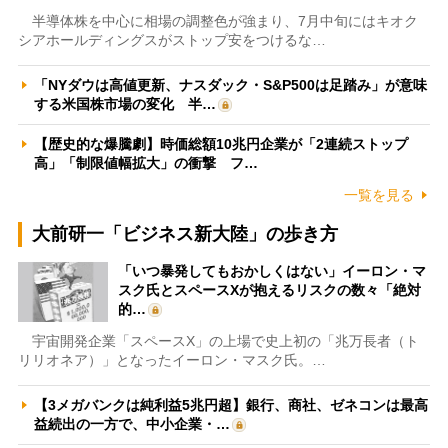
半導体株を中心に相場の調整色が強まり、7月中旬にはキオク
シアホールディングスがストップ安をつけるな…
「NYダウは高値更新、ナスダック・S&P500は足踏み」が意味
する米国株市場の変化 半…
【歴史的な爆騰劇】時価総額10兆円企業が「2連続ストップ
高」「制限値幅拡大」の衝撃 フ…
一覧を見る
大前研一「ビジネス新大陸」の歩き方
「いつ暴発してもおかしくはない」イーロン・マ
スク氏とスペースXが抱えるリスクの数々「絶対
的…
宇宙開発企業「スペースX」の上場で史上初の「兆万長者（ト
リリオネア）」となったイーロン・マスク氏。…
【3メガバンクは純利益5兆円超】銀行、商社、ゼネコンは最高
益続出の一方で、中小企業・…