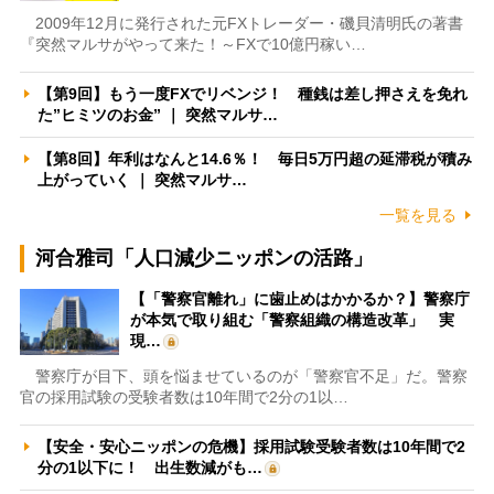
2009年12月に発行された元FXトレーダー・磯貝清明氏の著書
『突然マルサがやって来た！～FXで10億円稼い…
【第9回】もう一度FXでリベンジ！ 種銭は差し押さえを免れ
た”ヒミツのお金” ｜ 突然マルサ…
【第8回】年利はなんと14.6％！ 毎日5万円超の延滞税が積み
上がっていく ｜ 突然マルサ…
一覧を見る
河合雅司「人口減少ニッポンの活路」
【「警察官離れ」に歯止めはかかるか？】警察庁
が本気で取り組む「警察組織の構造改革」 実
現…
警察庁が目下、頭を悩ませているのが「警察官不足」だ。警察
官の採用試験の受験者数は10年間で2分の1以…
【安全・安心ニッポンの危機】採用試験受験者数は10年間で2
分の1以下に！ 出生数減がも…