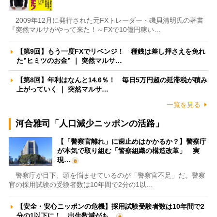
2009年12月に発行された元FXトレーダー・磯貝清明氏の著書
『突然マルサがやって来た！～FXで10億円稼い…
【第9回】もう一度FXでリベンジ！ 種銭は差し押さえを免れ
た”ヒミツのお金” ｜ 突然マルサ…
【第8回】年利はなんと14.6％！ 毎日5万円超の延滞税が積み
上がっていく ｜ 突然マルサ…
一覧を見る
河合雅司「人口減少ニッポンの活路」
【「警察官離れ」に歯止めはかかるか？】警察庁
が本気で取り組む「警察組織の構造改革」 実
現…
警察庁が目下、頭を悩ませているのが「警察官不足」だ。警察
官の採用試験の受験者数は10年間で2分の1以…
【安全・安心ニッポンの危機】採用試験受験者数は10年間で2
分の1以下に！ 出生数減がも…