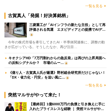
一覧を見る
古賀真人「発掘！好決算銘柄」
三菱重工が「AIインフラの新たな主役」として再
評価される気運 エヌビディアとの提携でAIデ…
今年の株式市場を牽引してきたAI・半導体関連株に、調整の動
きが広がっている。そうしたなか、再び注目…
キオクシアHD「7万円割れからの急反発」は再びの上昇局面へ
の反転シグナルか？ 市場のムー…
《億り人・古賀真人氏が厳選》野村総合研究所だけじゃない！
「DX・省力化・円安」を追い風に…
一覧を見る
突然マルサがやって来た！
【最終回】1億6000万円の負債と引き換えに手に
入れたプライスレスな経験 ｜ 突然マルサがや…