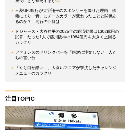
成長にどう寄与するか
三菱UFJ銀行が大谷翔平のスポンサーを降りた理由 移
籍により「青」にチームカラーが変わったことと関係あ
るのか？ 同行の回答は
ドジャース・大谷翔平の2025年の経済効果は1302億円の
試算 たった1人で藤川阪神の1084億円を大きく上回る
カラクリ
ファミレスのドリンクバーを「絶対に注文しない」人た
ちの言い分
「やり口が酷い…」大食いマニアが撃沈したチャレンジ
メニューのカラクリ
注目TOPIC