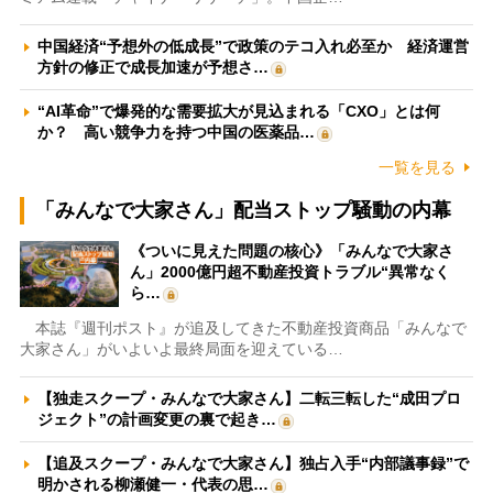
中国経済“予想外の低成長”で政策のテコ入れ必至か 経済運営
方針の修正で成長加速が予想さ…
“AI革命”で爆発的な需要拡大が見込まれる「CXO」とは何
か？ 高い競争力を持つ中国の医薬品…
一覧を見る
「みんなで大家さん」配当ストップ騒動の内幕
《ついに見えた問題の核心》「みんなで大家さ
ん」2000億円超不動産投資トラブル“異常なく
ら…
本誌『週刊ポスト』が追及してきた不動産投資商品「みんなで
大家さん」がいよいよ最終局面を迎えている…
【独走スクープ・みんなで大家さん】二転三転した“成田プロ
ジェクト”の計画変更の裏で起き…
【追及スクープ・みんなで大家さん】独占入手“内部議事録”で
明かされる柳瀬健一・代表の思…