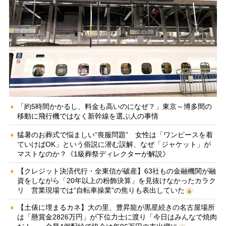
「約5時間かかるし、料金も高いのになぜ？」東京～博多間の
移動に飛行機ではなく新幹線を選ぶ人の事情
猛暑のお葬式で悩ましい“喪服問題” 女性は「ワンピースを着
ていけばOK」という俗説に潜む誤解、なぜ「ジャケット」が
マストなのか？《1級葬祭ディレクターが解説》
【クレジット決済代行・全東信が破産】63社もの金融機関が融
資をしながら「20年以上の粉飾決算」を見抜けなかったカラク
リ 営業現場では“自転車操業”の焦りも表出していた
【土俵に埋まるカネ】大の里、豊昇龍が黒星続きの名古屋場所
は「懸賞金2826万円」が下位力士に渡り「今日はみんなで焼肉