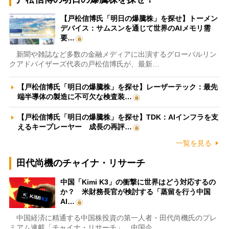
【戸松信博氏「明日の爆騰株」を探せ】トーメン
デバイス：サムスンを通じて世界のAIメモリ需
要…
新聞や雑誌など多数の金融メディアに出演するグローバルリン
クアドバイザーズ代表の戸松信博氏が、最新…
【戸松信博氏「明日の爆騰株」を探せ】レーザーテック：最先
端半導体の製造に不可欠な検査装…
【戸松信博氏「明日の爆騰株」を探せ】TDK：AIインフラを支
えるキープレーヤー 成長の再評…
一覧を見る
田代尚機のチャイナ・リサーチ
中国「Kimi K3」の衝撃に世界はどう対応するの
か？ 米財務長官が検討する「蒸留を行う中国
AI…
中国経済に精通する中国株投資の第一人者・田代尚機氏のプレ
ミアム連載「チャイナ・リサーチ」。中国企…