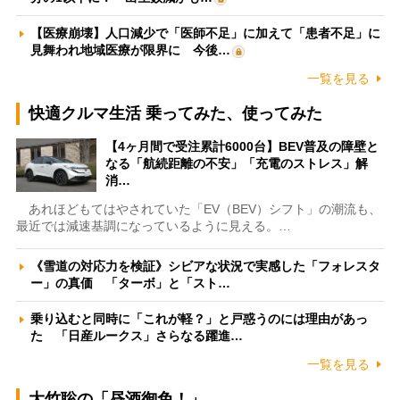
【医療崩壊】人口減少で「医師不足」に加えて「患者不足」に
見舞われ地域医療が限界に 今後…
一覧を見る
快適クルマ生活 乗ってみた、使ってみた
【4ヶ月間で受注累計6000台】BEV普及の障壁と
なる「航続距離の不安」「充電のストレス」解
消…
あれほどもてはやされていた「EV（BEV）シフト」の潮流も、
最近では減速基調になっているように見える。…
《雪道の対応力を検証》シビアな状況で実感した「フォレスタ
ー」の真価 「ターボ」と「スト…
乗り込むと同時に「これが軽？」と戸惑うのには理由があっ
た 「日産ルークス」さらなる躍進…
一覧を見る
大竹聡の「昼酒御免！」