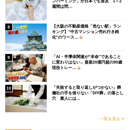
ンバーミング」が日本でも普及 1～2
週間は問…
【大阪の不動産価格「危ない駅」ラン
8
キング】“中古マンション売れ行き鈍
化”のワース…
「AI・半導体関連が“本命”であること
9
に変わりはない」資産20億円超の90歳
現役トレー…
「失敗すると取り返しがつかない」葬
10
儀社の手を借りない「DIY葬」の落とし
穴 素人には…
一覧を見る