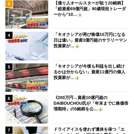
【億り人オールスターが狙う20銘柄】
3
「総資産69億円超」90歳現役トレーダ
ーから“10…
「キオクシアが再び株価10万円になる
4
日は遠い」資産3億円超のサラリーマン
投資家が…
「キオクシアが今後も利益を出し続け
5
るかは分からない」資産11億円の個人
投資家が…
《200万円→資産10億円超の
6
DAIBOUCHOU氏が「年末までに株価倍
増期待」の5銘柄を公…
ドライアイスを使わず遺体を保つ「エ
7