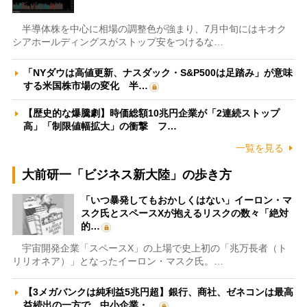
半導体株を中心に相場の調整色が強まり、7月中旬にはキオク
シアホールディングスがストップ安をつけるな…
「NYダウは高値更新、ナスダック・S&P500は足踏み」が意味
する米国株市場の変化 半…
【歴史的な爆騰劇】時価総額10兆円企業が「2連続ストップ
高」「制限値幅拡大」の衝撃 フ…
一覧を見る
大前研一「ビジネス新大陸」の歩き方
「いつ暴発してもおかしくはない」イーロン・マ
スク氏とスペースXが抱えるリスクの数々「絶対
的…
宇宙開発企業「スペースX」の上場で史上初の「兆万長者（ト
リリオネア）」となったイーロン・マスク氏。…
【3メガバンクは純利益5兆円超】銀行、商社、ゼネコンは最高
益続出の一方で、中小企業・…