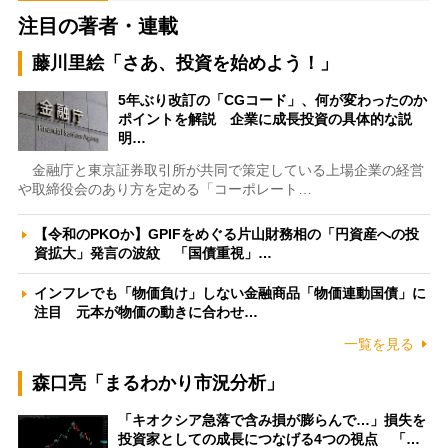
注目の著者・連載
藤川里絵「さあ、投資を始めよう！」
5年ぶり改訂の「CGコード」、何が変わったのか
ポイントを解説 企業に成長投資の具体的な説
明…
金融庁と東京証券取引所が共同で策定している上場企業の経営
や取締役会のあり方を定める「コーポレート…
【令和のPKOか】GPIFをめぐる片山財務相の「円資産への投
資拡大」発言の波紋 「国債重視」…
インフレでも「物価負け」しない金融商品「物価連動国債」に
注目 元本が物価の動きに合わせ…
一覧を見る
森口亮「まるわかり市況分析」
「キオクシア急落で含み損が膨らんで…」損失を
投資家としての成長につなげる4つの視点 「…