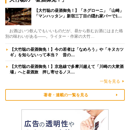
【大竹聡の昼酒御免！】「ネグローニ」「山崎」
「マンハッタン」新宿三丁目の隠れ家バーで1…
お酒はいつ飲んでもいいものだが、昼から飲むお酒にはまた格
別の味わいがある――。ライター・作家の大竹…
【大竹聡の昼酒御免！】今の若者は「なめろう」や「キヌカツ
ギ」を知らないって本当？ 昔の…
【大竹聡の昼酒御免！】京急線で多摩川越えて「川崎の大衆酒
場」へと昼酒旅 押し寄せるノス…
一覧を見る
著者・連載の一覧を見る