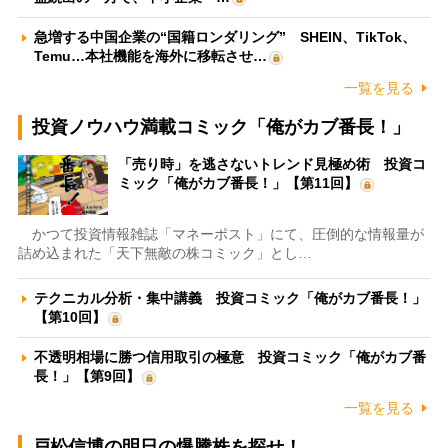
急増する中国企業の“国籍ロンダリング” SHEIN、TikTok、
Temu…本社機能を海外に移転させ…
一覧を見る
投資ノウハウ満載コミック「俺がカブ番長！」
「売り時」を逃さないトレンド見極め術 投資コ
ミック「俺がカブ番長！」【第11回】
かつて投資情報雑誌「マネーポスト」にて、圧倒的な情報量が
詰め込まれた「天下無敵の株コミック」とし…
テクニカル分析・集中講義 投資コミック「俺がカブ番長！」
【第10回】
不透明相場に勝つ信用取引の極意 投資コミック「俺がカブ番
長！」【第9回】
一覧を見る
戸松信博の明日の爆騰株を探せ！