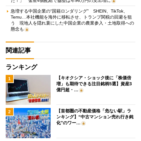
だ！」 金星4個配給で協会は年96万円の支出増に
急増する中国企業の“国籍ロンダリング” SHEIN、TikTok、
Temu…本社機能を海外に移転させ、トランプ関税の回避を狙
う 現地人を隠れ蓑にした中国企業の農業参入・土地取得への
懸念も
関連記事
ランキング
【キオクシア・ショック後に「株価倍
1
増」も期待できる注目銘柄5選】資産3
億円超・…
【首都圏の不動産価格「危ない駅」ラ
2
ンキング】“中古マンション売れ行き鈍
化”のワー…