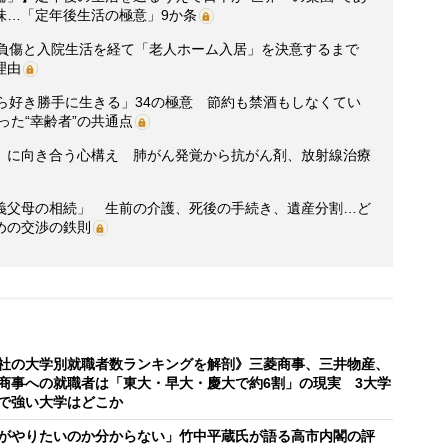
味…「定年後生活の極意」9か条
椎負傷と入院生活を経て「老人ホーム入居」を決意するまで
理由
ら好き勝手に生きる」34の極意 節約も禁酒もしなくてい
った“幸齢者”の共通点
」に向き合う心構え 肺がん発覚から抗がん剤、放射線治療
義父母の相続」 生前の介護、死後の手続き、遺産分割…ど
めの交渉の鉄則
社の大学別就職者数ランキングを解剖》三菱商事、三井物産、
商事への就職者は「東大・早大・慶大で約6割」の現実 3大学
で強い大学はどこか
がやりたいのか分からない」竹中平蔵氏が語る高市内閣の評