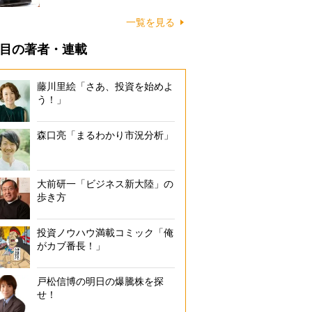
一覧を見る
目の著者・連載
藤川里絵「さあ、投資を始めよ
う！」
森口亮「まるわかり市況分析」
大前研一「ビジネス新大陸」の
歩き方
投資ノウハウ満載コミック「俺
がカブ番長！」
戸松信博の明日の爆騰株を探
せ！