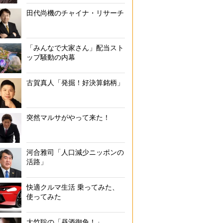
田代尚機のチャイナ・リサーチ
「みんなで大家さん」配当スト
ップ騒動の内幕
古賀真人「発掘！好決算銘柄」
突然マルサがやって来た！
河合雅司「人口減少ニッポンの
活路」
快適クルマ生活 乗ってみた、
使ってみた
大竹聡の「昼酒御免！」