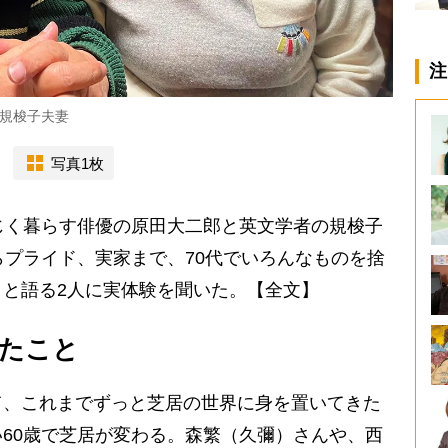
注
規梭子夫妻
写真1枚
じく暮らす俳優の原田大二郎と英文学者の規梭子
らプライド、実家まで、70代でいろんなものを捨
と語る2人に実体験を聞いた。【全文】
ったこと
て、これまでずっと芝居の世界に身を置いてきた
60歳で芝居が変わる。森繁（久彌）さんや、西