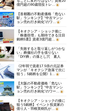
ることに変わりはない」資産20
億円超の90歳現役トレ…
【首都圏の不動産価格「危ない
駅」ランキング】“中古マンシ
ョン売れ行き鈍化”のワ…
【キオクシア・ショック後に
「株価倍増」も期待できる注目
銘柄5選】資産3億円超…
「失敗すると取り返しがつかな
い」葬儀社の手を借りない
「DIY葬」の落とし穴 素人
に…
《2年弱で資産17.5倍の元証券
マンが「キオクシア急落で次に
狙う」5銘柄を公開》1…
【大阪の不動産価格「危ない
駅」ランキング】“中古マンシ
ョン売れ行き鈍化”のワー…
【キオクシア・ショックの後に
狙う5銘柄】イベント投資家の
億り人・羽根英樹氏が…