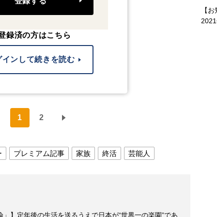
登録する
【お
202
登録済の方はこちら
グインして続きを読む
1
2
ー
プレミアム記事
家族
終活
芸能人
論」】定年後の生活を送るうえで日本が“世界一の楽園”であ