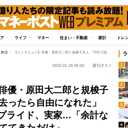
ア
ライフ
マネー
住まい・不動産
家計
トレ
・終活
【インタビュー】俳優・原田大二郎と規梭子夫人「70代で捨て去ったら自由になれた」 若さ、人間関係、プライド、実家…「余計なものを一つずつ捨ててきただけ」
ラ
1
2026.01.28 06:00
週刊ポスト
2
俳優・原田大二郎と規梭子
て去ったら自由になれた」
3
プライド、実家…「余計な
4
ててきただけ」