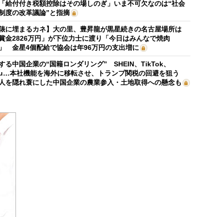
「給付付き税額控除はその場しのぎ」いま不可欠なのは“社会
制度の改革議論”と指摘
俵に埋まるカネ】大の里、豊昇龍が黒星続きの名古屋場所は
賞金2826万円」が下位力士に渡り「今日はみんなで焼肉
」 金星4個配給で協会は年96万円の支出増に
する中国企業の“国籍ロンダリング” SHEIN、TikTok、
mu…本社機能を海外に移転させ、トランプ関税の回避を狙う
人を隠れ蓑にした中国企業の農業参入・土地取得への懸念も