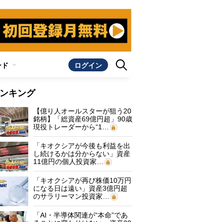
ンド
ログイン
ンキング
【億り人オールスターが狙う20
銘柄】「総資産69億円超」90歳
現役トレーダーから“1…
「キオクシアが今後も利益を出
し続けるかは分からない」資産
11億円の個人投資家…
「キオクシアが再び株価10万円
になる日は遠い」資産3億円超
のサラリーマン投資家…
「AI・半導体関連が“本命”であ