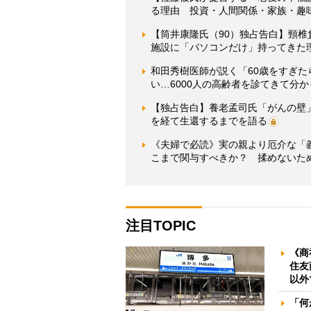
る理由 投資・人間関係・家族・趣
【筒井康隆氏（90）独占告白】頸
施設に「パソコンだけ」持ってきた
和田秀樹医師が説く「60歳をすぎた
い…6000人の高齢者を診てきて分か
【独占告白】養老孟司氏「がんの壁
を経て生還するまでを語る
《夫婦で必読》実の親より厄介な「
こまで関与すべきか？ 揉めないた
注目TOPIC
《商
住友
以外
「何