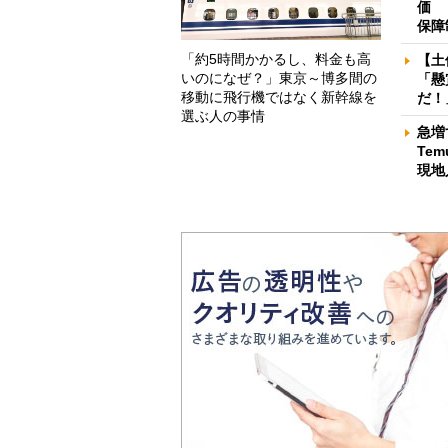
価 
保障
「約5時間かかるし、料金も高
【土
いのになぜ？」東京～博多間の
「懸
移動に飛行機ではなく新幹線を
だ！
選ぶ人の事情
急増
Te
現地