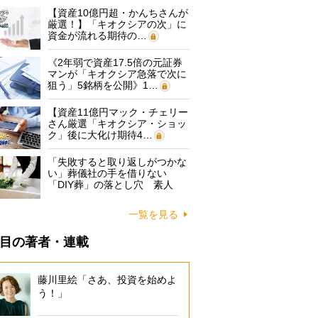
【資産10億円超・かんちさんが
厳選！】「キオクシアの次」に
資金が流れる期待の…
《2年弱で資産17.5倍の元証券
マンが「キオクシア急落で次に
狙う」5銘柄を公開》1…
【資産11億円マック・チェリー
さん厳選「キオクシア・ショッ
ク」後に大化け期待4…
「失敗すると取り返しがつかな
い」葬儀社の手を借りない
「DIY葬」の落とし穴 素人
に…
一覧を見る
目の著者・連載
藤川里絵「さあ、投資を始めよ
う！」