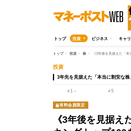
トップ
投資
ビジネス
キャリ
トップ
投資
株
投資
3年先を見据えた「本当に割安な株
1
5
＃
～
＃
有料会員限定
《3年後を見据え