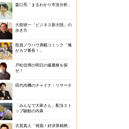
森口亮「まるわかり市況分析」
大前研一「ビジネス新大陸」の
歩き方
投資ノウハウ満載コミック「俺
がカブ番長！」
戸松信博の明日の爆騰株を探
せ！
田代尚機のチャイナ・リサーチ
「みんなで大家さん」配当スト
ップ騒動の内幕
古賀真人「発掘！好決算銘柄」