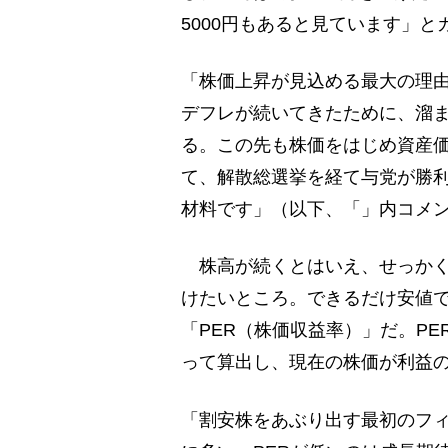
5000円もあると見ています」
「株価上昇が見込める最大の理由
デフレが続いてきたために、溜
る。この先も株価をはじめ資産
て、解散総選挙を経て与党が勝
材料です」（以下、「」内コメ
株高が続くとはいえ、せっかく
けたいところ。できるだけ安値
「PER（株価収益率）」だ。PE
って算出し、現在の株価が利益
「割安株をあぶり出す最初のフィ