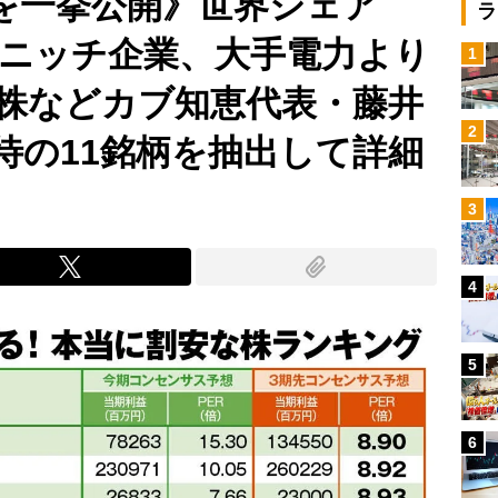
0を一挙公開》世界シェア
ラ
ルニッチ企業、大手電力より
1
株などカブ知恵代表・藤井
2
待の11銘柄を抽出して詳細
3
4
5
6