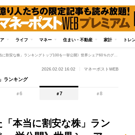
ア
ライフ
マネー
住まい・不動産
家計
トレ
《3年後を見据えた「本当に割安な株」ランキングトップ100を一挙公開》世界シェア60％のグローバルニッチ企業、大手電力よりも期待できる地銀株などカブ知恵代表・藤井英敏氏株価上昇期待の11銘柄を抽出して詳細解説
2026.02.02 16:02
マネーポストWEB
」ランキング
6
7
8
＃
＃
＃
た「本当に割安な株」ラン