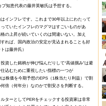
とカブ知恵代表の藤井英敏氏は予想する。
はインフレです。これまで30年以上にわたって
まっていたインフレのマグマはすごいものがあ
価格の上昇が続いていくのは間違いない。加え
利すれば、国内政治の安定が見込まれることも好
ントは藤井氏）
投資した銘柄が伸び悩んだりして“高値掴み”は避
で仕込むために重視したい指標の一つが
Rは株価を今期予想のEPS（1株当たり利益）で割
の何倍（何年分）なのかで割安さを判断する。
ルターとしてPERをチェックする投資家は非常