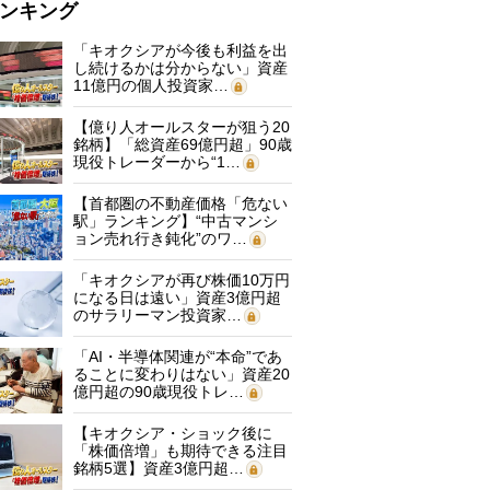
ンキング
「キオクシアが今後も利益を出
し続けるかは分からない」資産
11億円の個人投資家…
【億り人オールスターが狙う20
銘柄】「総資産69億円超」90歳
現役トレーダーから“1…
【首都圏の不動産価格「危ない
駅」ランキング】“中古マンシ
ョン売れ行き鈍化”のワ…
「キオクシアが再び株価10万円
になる日は遠い」資産3億円超
のサラリーマン投資家…
「AI・半導体関連が“本命”であ
ることに変わりはない」資産20
億円超の90歳現役トレ…
【キオクシア・ショック後に
「株価倍増」も期待できる注目
銘柄5選】資産3億円超…