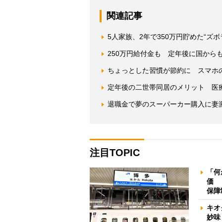
関連記事
5人家族、2年で350万円貯めた“ズ
250万円給付金も 定年後に国から
ちょっとした習慣が節約に スマホ
定年後の二世帯同居のメリット 医
退職金で夢のスーパーカー購入に妻
注目TOPIC
「何
価 
保障
キオ
妙味