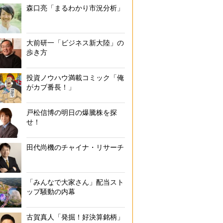
森口亮「まるわかり市況分析」
大前研一「ビジネス新大陸」の
歩き方
投資ノウハウ満載コミック「俺
がカブ番長！」
戸松信博の明日の爆騰株を探
せ！
田代尚機のチャイナ・リサーチ
「みんなで大家さん」配当スト
ップ騒動の内幕
古賀真人「発掘！好決算銘柄」