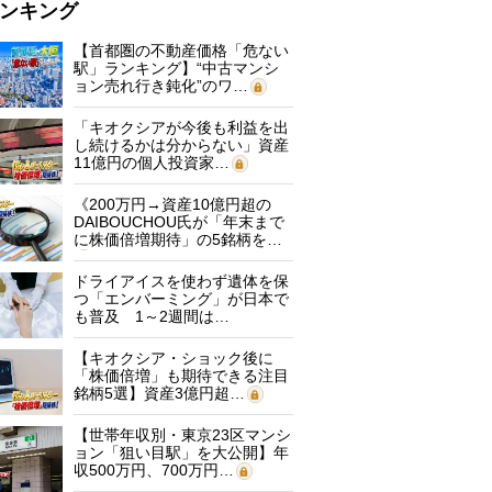
ンキング
【首都圏の不動産価格「危ない
駅」ランキング】“中古マンシ
ョン売れ行き鈍化”のワ…
「キオクシアが今後も利益を出
し続けるかは分からない」資産
11億円の個人投資家…
《200万円→資産10億円超の
DAIBOUCHOU氏が「年末まで
に株価倍増期待」の5銘柄を…
ドライアイスを使わず遺体を保
つ「エンバーミング」が日本で
も普及 1～2週間は…
【キオクシア・ショック後に
「株価倍増」も期待できる注目
銘柄5選】資産3億円超…
【世帯年収別・東京23区マンシ
ョン「狙い目駅」を大公開】年
収500万円、700万円…