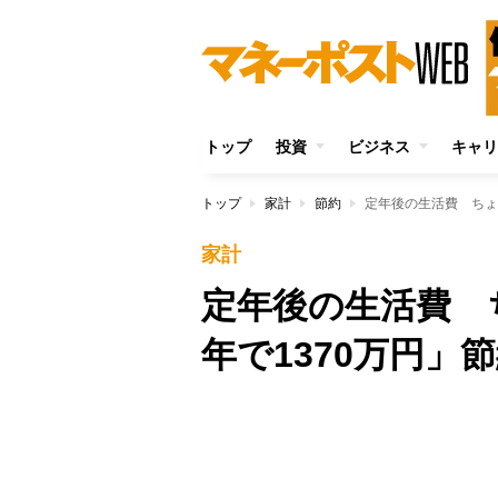
トップ
投資
ビジネス
キャリ
トップ
家計
節約
定年後の生活費 ちょ
家計
定年後の生活費 
年で1370万円」
Unmute