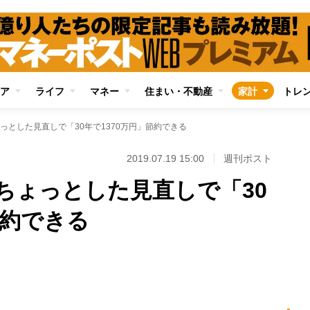
ア
ライフ
マネー
住まい・不動産
家計
トレ
っとした見直しで「30年で1370万円」節約できる
2019.07.19 15:00
週刊ポスト
ちょっとした見直しで「30
節約できる
Loaded
:
100.00%
/