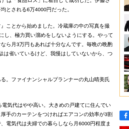
名）は「食品ロス」に着目して成功した。伊藤さ
均とされる6万4000円だった。
す』ことから始めました。冷蔵庫の中の写真を撮
うにし、極力買い溜めをしないようにする。やって
なら月3万円もあれば十分なんです。毎晩の晩酌
駄は省いているけど、我慢はしていないから、つ
る。ファイナンシャルプランナーの丸山晴美氏
れる電気代はやや高い。大きめの戸建てに住んでい
厚手のカーテンをつければエアコンの効率が3割
、電気代は夫婦での暮らしなら月6000円程度ま