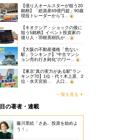
【億り人オールスターが狙う20
銘柄】「総資産69億円超」90歳
現役トレーダーから“1…
【キオクシア・ショックの後に
狙う5銘柄】イベント投資家の
億り人・羽根英樹氏が…
【大阪の不動産価格「危ない
駅」ランキング】“中古マンシ
ョン売れ行き鈍化”のワー…
【東京“真の実力がある駅”ラン
キング70】1位・代々木上原、2
位・水天宮前… 人口…
一覧を見る
目の著者・連載
藤川里絵「さあ、投資を始めよ
う！」