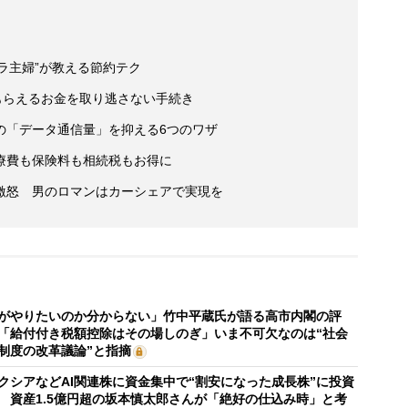
ボラ主婦”が教える節約テク
もらえるお金を取り逃さない手続き
の「データ通信量」を抑える6つのワザ
療費も保険料も相続税もお得に
激怒 男のロマンはカーシェアで実現を
がやりたいのか分からない」竹中平蔵氏が語る高市内閣の評
「給付付き税額控除はその場しのぎ」いま不可欠なのは“社会
制度の改革議論”と指摘
クシアなどAI関連株に資金集中で“割安になった成長株”に投資
 資産1.5億円超の坂本慎太郎さんが「絶好の仕込み時」と考