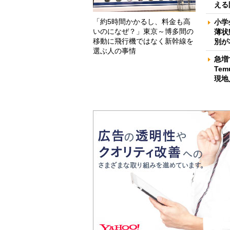
える
「約5時間かかるし、料金も高
小学
いのになぜ？」東京～博多間の
薄状
移動に飛行機ではなく新幹線を
別が
選ぶ人の事情
急増
Te
現地