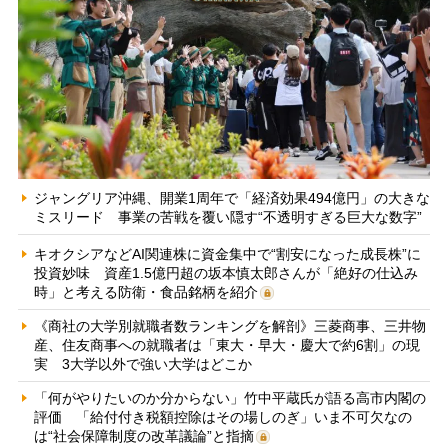
ジャングリア沖縄、開業1周年で「経済効果494億円」の大きな
ミスリード 事業の苦戦を覆い隠す“不透明すぎる巨大な数字”
キオクシアなどAI関連株に資金集中で“割安になった成長株”に
投資妙味 資産1.5億円超の坂本慎太郎さんが「絶好の仕込み
時」と考える防衛・食品銘柄を紹介
《商社の大学別就職者数ランキングを解剖》三菱商事、三井物
産、住友商事への就職者は「東大・早大・慶大で約6割」の現
実 3大学以外で強い大学はどこか
「何がやりたいのか分からない」竹中平蔵氏が語る高市内閣の
評価 「給付付き税額控除はその場しのぎ」いま不可欠なの
は“社会保障制度の改革議論”と指摘