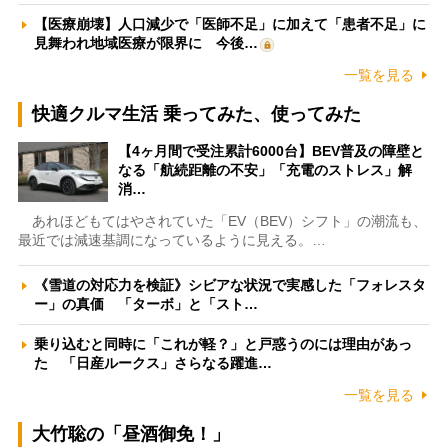
【医療崩壊】人口減少で「医師不足」に加えて「患者不足」に
見舞われ地域医療が限界に 今後…
一覧を見る
快適クルマ生活 乗ってみた、使ってみた
【4ヶ月間で受注累計6000台】BEV普及の障壁と
なる「航続距離の不安」「充電のストレス」解
消…
あれほどもてはやされていた「EV（BEV）シフト」の潮流も、
最近では減速基調になっているように見える。…
《雪道の対応力を検証》シビアな状況で実感した「フォレスタ
ー」の真価 「ターボ」と「スト…
乗り込むと同時に「これが軽？」と戸惑うのには理由があっ
た 「日産ルークス」さらなる躍進…
一覧を見る
大竹聡の「昼酒御免！」