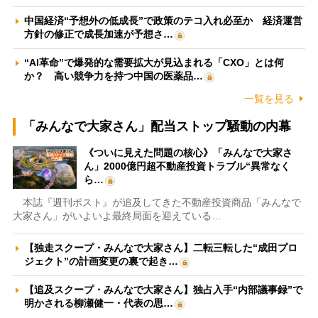
中国経済“予想外の低成長”で政策のテコ入れ必至か 経済運営
方針の修正で成長加速が予想さ…
“AI革命”で爆発的な需要拡大が見込まれる「CXO」とは何
か？ 高い競争力を持つ中国の医薬品…
一覧を見る
「みんなで大家さん」配当ストップ騒動の内幕
《ついに見えた問題の核心》「みんなで大家さ
ん」2000億円超不動産投資トラブル“異常なく
ら…
本誌『週刊ポスト』が追及してきた不動産投資商品「みんなで
大家さん」がいよいよ最終局面を迎えている…
【独走スクープ・みんなで大家さん】二転三転した“成田プロ
ジェクト”の計画変更の裏で起き…
【追及スクープ・みんなで大家さん】独占入手“内部議事録”で
明かされる柳瀬健一・代表の思…