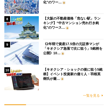
化”のワー…
【大阪の不動産価格「危ない駅」ラン
8
キング】“中古マンション売れ行き鈍
化”のワース…
《2年弱で資産17.5倍の元証券マンが
9
「キオクシア急落で次に狙う」5銘柄を
公開》10…
【キオクシア・ショックの後に狙う5銘
10
柄】イベント投資家の億り人・羽根英
樹氏が厳…
一覧を見る