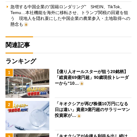
急増する中国企業の“国籍ロンダリング” SHEIN、TikTok、
Temu…本社機能を海外に移転させ、トランプ関税の回避を狙
う 現地人を隠れ蓑にした中国企業の農業参入・土地取得への
懸念も
関連記事
ランキング
【億り人オールスターが狙う20銘柄】
1
「総資産69億円超」90歳現役トレーダ
ーから“10…
「キオクシアが再び株価10万円になる
2
日は遠い」資産3億円超のサラリーマン
投資家が…
「キオクシアが今後も利益を出し続け
3