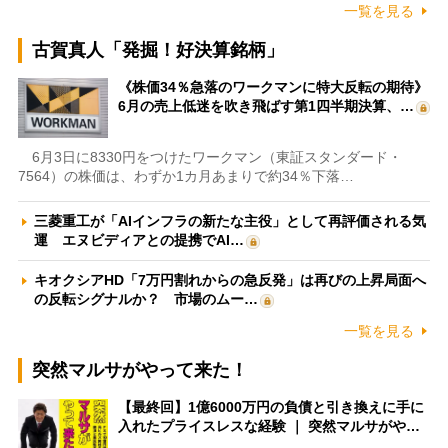
一覧を見る
古賀真人「発掘！好決算銘柄」
《株価34％急落のワークマンに特大反転の期待》
6月の売上低迷を吹き飛ばす第1四半期決算、…
6月3日に8330円をつけたワークマン（東証スタンダード・
7564）の株価は、わずか1カ月あまりで約34％下落…
三菱重工が「AIインフラの新たな主役」として再評価される気
運 エヌビディアとの提携でAI…
キオクシアHD「7万円割れからの急反発」は再びの上昇局面へ
の反転シグナルか？ 市場のムー…
一覧を見る
突然マルサがやって来た！
【最終回】1億6000万円の負債と引き換えに手に
入れたプライスレスな経験 ｜ 突然マルサがや…