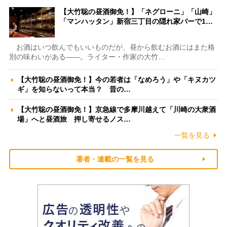
【大竹聡の昼酒御免！】「ネグローニ」「山崎」
「マンハッタン」新宿三丁目の隠れ家バーで1…
お酒はいつ飲んでもいいものだが、昼から飲むお酒にはまた格
別の味わいがある――。ライター・作家の大竹…
【大竹聡の昼酒御免！】今の若者は「なめろう」や「キヌカツ
ギ」を知らないって本当？ 昔の…
【大竹聡の昼酒御免！】京急線で多摩川越えて「川崎の大衆酒
場」へと昼酒旅 押し寄せるノス…
一覧を見る
著者・連載の一覧を見る