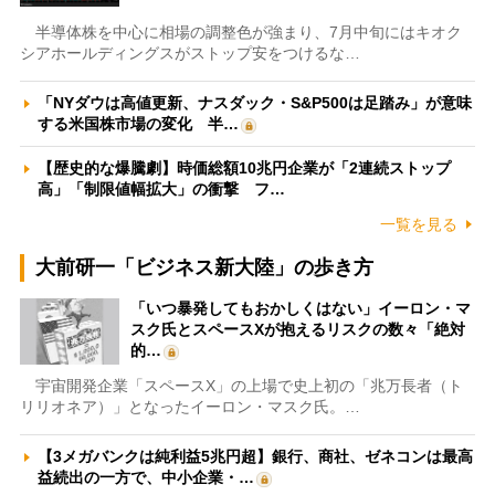
半導体株を中心に相場の調整色が強まり、7月中旬にはキオク
シアホールディングスがストップ安をつけるな…
「NYダウは高値更新、ナスダック・S&P500は足踏み」が意味
する米国株市場の変化 半…
【歴史的な爆騰劇】時価総額10兆円企業が「2連続ストップ
高」「制限値幅拡大」の衝撃 フ…
一覧を見る
大前研一「ビジネス新大陸」の歩き方
「いつ暴発してもおかしくはない」イーロン・マ
スク氏とスペースXが抱えるリスクの数々「絶対
的…
宇宙開発企業「スペースX」の上場で史上初の「兆万長者（ト
リリオネア）」となったイーロン・マスク氏。…
【3メガバンクは純利益5兆円超】銀行、商社、ゼネコンは最高
益続出の一方で、中小企業・…