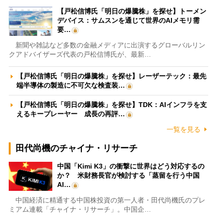
【戸松信博氏「明日の爆騰株」を探せ】トーメン
デバイス：サムスンを通じて世界のAIメモリ需
要…
新聞や雑誌など多数の金融メディアに出演するグローバルリン
クアドバイザーズ代表の戸松信博氏が、最新…
【戸松信博氏「明日の爆騰株」を探せ】レーザーテック：最先
端半導体の製造に不可欠な検査装…
【戸松信博氏「明日の爆騰株」を探せ】TDK：AIインフラを支
えるキープレーヤー 成長の再評…
一覧を見る
田代尚機のチャイナ・リサーチ
中国「Kimi K3」の衝撃に世界はどう対応するの
か？ 米財務長官が検討する「蒸留を行う中国
AI…
中国経済に精通する中国株投資の第一人者・田代尚機氏のプレ
ミアム連載「チャイナ・リサーチ」。中国企…