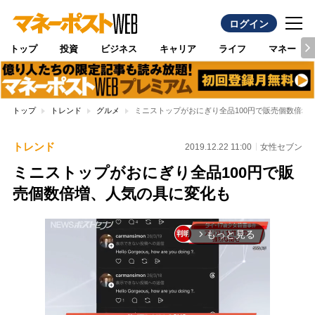
ログイン
トップ
投資
ビジネス
キャリア
ライフ
マネー
トップ
トレンド
グルメ
ミニストップがおにぎり全品100円で販売個数倍増
トレンド
2019.12.22 11:00
女性セブン
ミニストップがおにぎり全品100円で販
売個数倍増、人気の具に変化も
もっと見る
arrow_forward_ios