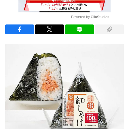
Powered by 
GliaStudios
Mute