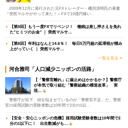
2009年12月に発行された元FXトレーダー・磯貝清明氏の著書
『突然マルサがやって来た！～FXで10億円稼い…
【第9回】もう一度FXでリベンジ！ 種銭は差し押さえを免れ
た”ヒミツのお金” ｜ 突然マルサ…
【第8回】年利はなんと14.6％！ 毎日5万円超の延滞税が積み
上がっていく ｜ 突然マルサ…
一覧を見る
河合雅司「人口減少ニッポンの活路」
【「警察官離れ」に歯止めはかかるか？】警察庁
が本気で取り組む「警察組織の構造改革」 実
現…
警察庁が目下、頭を悩ませているのが「警察官不足」だ。警察
官の採用試験の受験者数は10年間で2分の1以…
【安全・安心ニッポンの危機】採用試験受験者数は10年間で2
分の1以下に！ 出生数減がも…