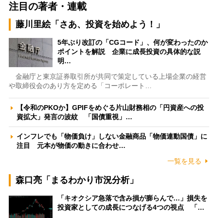
注目の著者・連載
藤川里絵「さあ、投資を始めよう！」
5年ぶり改訂の「CGコード」、何が変わったのか
ポイントを解説 企業に成長投資の具体的な説
明…
金融庁と東京証券取引所が共同で策定している上場企業の経営
や取締役会のあり方を定める「コーポレート…
【令和のPKOか】GPIFをめぐる片山財務相の「円資産への投
資拡大」発言の波紋 「国債重視」…
インフレでも「物価負け」しない金融商品「物価連動国債」に
注目 元本が物価の動きに合わせ…
一覧を見る
森口亮「まるわかり市況分析」
「キオクシア急落で含み損が膨らんで…」損失を
投資家としての成長につなげる4つの視点 「…