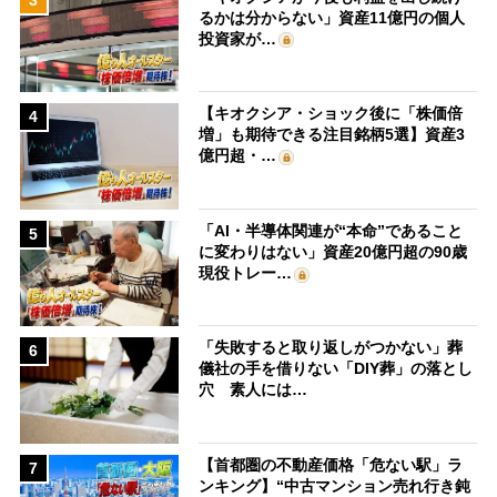
るかは分からない」資産11億円の個人
投資家が…
【キオクシア・ショック後に「株価倍
4
増」も期待できる注目銘柄5選】資産3
億円超・…
「AI・半導体関連が“本命”であること
5
に変わりはない」資産20億円超の90歳
現役トレー…
「失敗すると取り返しがつかない」葬
6
儀社の手を借りない「DIY葬」の落とし
穴 素人には…
【首都圏の不動産価格「危ない駅」ラ
7
ンキング】“中古マンション売れ行き鈍