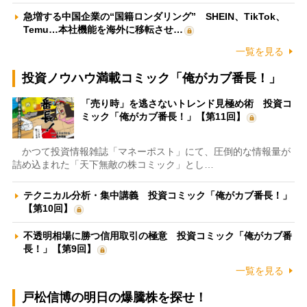
急増する中国企業の“国籍ロンダリング” SHEIN、TikTok、
Temu…本社機能を海外に移転させ…
一覧を見る
投資ノウハウ満載コミック「俺がカブ番長！」
「売り時」を逃さないトレンド見極め術 投資コ
ミック「俺がカブ番長！」【第11回】
かつて投資情報雑誌「マネーポスト」にて、圧倒的な情報量が
詰め込まれた「天下無敵の株コミック」とし…
テクニカル分析・集中講義 投資コミック「俺がカブ番長！」
【第10回】
不透明相場に勝つ信用取引の極意 投資コミック「俺がカブ番
長！」【第9回】
一覧を見る
戸松信博の明日の爆騰株を探せ！