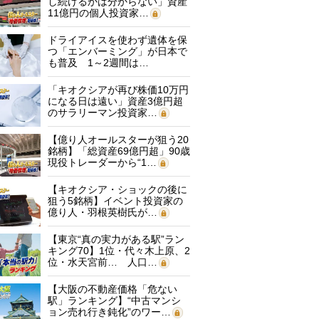
し続けるかは分からない」資産
11億円の個人投資家…
ドライアイスを使わず遺体を保
つ「エンバーミング」が日本で
も普及 1～2週間は…
「キオクシアが再び株価10万円
になる日は遠い」資産3億円超
のサラリーマン投資家…
【億り人オールスターが狙う20
銘柄】「総資産69億円超」90歳
現役トレーダーから“1…
【キオクシア・ショックの後に
狙う5銘柄】イベント投資家の
億り人・羽根英樹氏が…
【東京“真の実力がある駅”ラン
キング70】1位・代々木上原、2
位・水天宮前… 人口…
【大阪の不動産価格「危ない
駅」ランキング】“中古マンシ
ョン売れ行き鈍化”のワー…