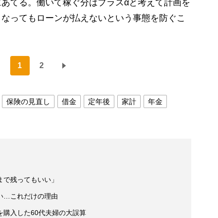
あてる。働いて稼ぐ分はプラスαと考えて計画を
くなってもローンが払えないという事態を防ぐこ
1
2
保険の見直し
借金
定年後
家計
年金
まで残ってもいい」
い…これだけの理由
を購入した60代夫婦の大誤算