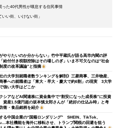
買った40代男性が嘆息する住民事情
ていい街、いけない街」
がやりたいのか分からない」竹中平蔵氏が語る高市内閣の評
「給付付き税額控除はその場しのぎ」いま不可欠なのは“社会
制度の改革議論”と指摘
社の大学別就職者数ランキングを解剖》三菱商事、三井物産、
商事への就職者は「東大・早大・慶大で約6割」の現実 3大学
で強い大学はどこか
クシアなどAI関連株に資金集中で“割安になった成長株”に投資
 資産1.5億円超の坂本慎太郎さんが「絶好の仕込み時」と考
防衛・食品銘柄を紹介
する中国企業の“国籍ロンダリング” SHEIN、TikTok、
mu…本社機能を海外に移転させ、トランプ関税の回避を狙う
人を隠れ蓑にした中国企業の農業参入・土地取得への懸念も