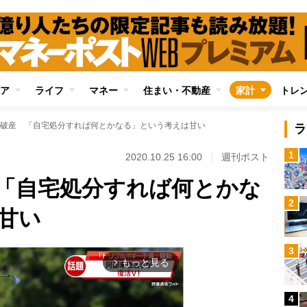
ア
ライフ
マネー
住まい・不動産
家計
トレ
破産 「自宅処分すれば何とかなる」という考えは甘い
ラ
1
2020.10.25 16:00
週刊ポスト
「自宅処分すれば何とかな
2
甘い
3
もっと見る
arrow_forward_ios
4