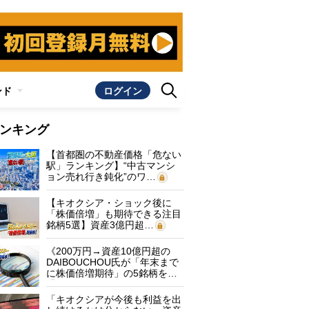
ンド
ログイン
ンキング
【首都圏の不動産価格「危ない
駅」ランキング】“中古マンシ
ョン売れ行き鈍化”のワ…
【キオクシア・ショック後に
「株価倍増」も期待できる注目
銘柄5選】資産3億円超…
《200万円→資産10億円超の
DAIBOUCHOU氏が「年末まで
に株価倍増期待」の5銘柄を…
「キオクシアが今後も利益を出