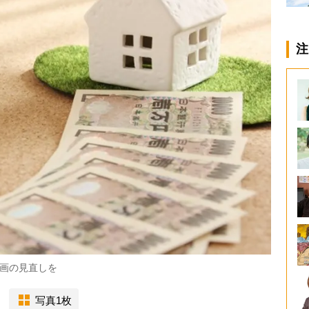
注
画の見直しを
写真1枚