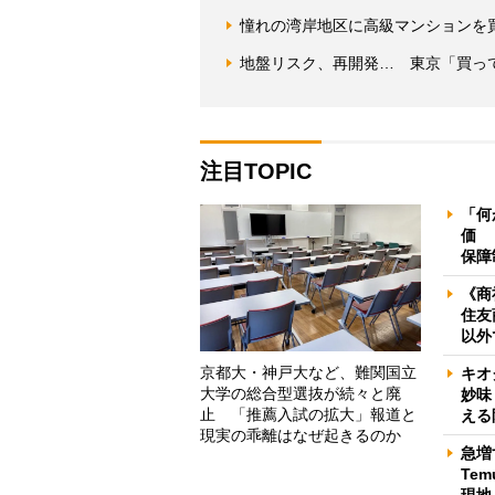
憧れの湾岸地区に高級マンションを
地盤リスク、再開発… 東京「買っ
注目TOPIC
「何
価 
保障
《商
住友
以外
京都大・神戸大など、難関国立
キオ
大学の総合型選抜が続々と廃
妙味
止 「推薦入試の拡大」報道と
える
現実の乖離はなぜ起きるのか
急増
Te
現地