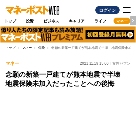
ログイン
トップ
投資
ビジネス
キャリア
ライフ
マネー
トップ
マネー
保険
念願の新築一戸建てが熊本地震で半壊 地震保険未加入
マネー
2021.11.19 15:00
女性セブン
念願の新築一戸建てが熊本地震で半壊
地震保険未加入だったことへの後悔
Loaded
:
96.70%
/
Unmute