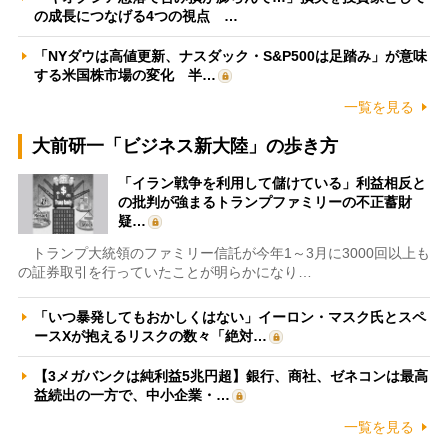
の成長につなげる4つの視点 …
「NYダウは高値更新、ナスダック・S&P500は足踏み」が意味
する米国株市場の変化 半…
一覧を見る
大前研一「ビジネス新大陸」の歩き方
「イラン戦争を利用して儲けている」利益相反と
の批判が強まるトランプファミリーの不正蓄財
疑…
トランプ大統領のファミリー信託が今年1～3月に3000回以上も
の証券取引を行っていたことが明らかになり…
「いつ暴発してもおかしくはない」イーロン・マスク氏とスペ
ースXが抱えるリスクの数々「絶対…
【3メガバンクは純利益5兆円超】銀行、商社、ゼネコンは最高
益続出の一方で、中小企業・…
一覧を見る