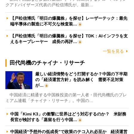
クアドバイザーズ代表の戸松信博氏が、最新…
【戸松信博氏「明日の爆騰株」を探せ】レーザーテック：最先
端半導体の製造に不可欠な検査装…
【戸松信博氏「明日の爆騰株」を探せ】TDK：AIインフラを支
えるキープレーヤー 成長の再評…
一覧を見る
田代尚機のチャイナ・リサーチ
厳しい経済情勢をどう打開するか？中国の下半期
の「経済運営方針」を読み解く 需要不足対策
が…
中国経済に精通する中国株投資の第一人者・田代尚機氏のプレ
ミアム連載「チャイナ・リサーチ」。中国の…
中国「Kimi K3」の衝撃に世界はどう対応するのか？ 米財務
長官が検討する「蒸留を行う中国…
中国経済“予想外の低成長”で政策のテコ入れ必至か 経済運営