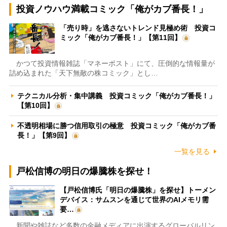
投資ノウハウ満載コミック「俺がカブ番長！」
「売り時」を逃さないトレンド見極め術 投資コ
ミック「俺がカブ番長！」【第11回】
かつて投資情報雑誌「マネーポスト」にて、圧倒的な情報量が
詰め込まれた「天下無敵の株コミック」とし…
テクニカル分析・集中講義 投資コミック「俺がカブ番長！」
【第10回】
不透明相場に勝つ信用取引の極意 投資コミック「俺がカブ番
長！」【第9回】
一覧を見る
戸松信博の明日の爆騰株を探せ！
【戸松信博氏「明日の爆騰株」を探せ】トーメン
デバイス：サムスンを通じて世界のAIメモリ需
要…
新聞や雑誌など多数の金融メディアに出演するグローバルリン