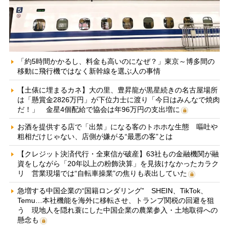
「約5時間かかるし、料金も高いのになぜ？」東京～博多間の
移動に飛行機ではなく新幹線を選ぶ人の事情
【土俵に埋まるカネ】大の里、豊昇龍が黒星続きの名古屋場所
は「懸賞金2826万円」が下位力士に渡り「今日はみんなで焼肉
だ！」 金星4個配給で協会は年96万円の支出増に
お酒を提供する店で「出禁」になる客のトホホな生態 嘔吐や
粗相だけじゃない、店側が嫌がる“最悪の客”とは
【クレジット決済代行・全東信が破産】63社もの金融機関が融
資をしながら「20年以上の粉飾決算」を見抜けなかったカラク
リ 営業現場では“自転車操業”の焦りも表出していた
急増する中国企業の“国籍ロンダリング” SHEIN、TikTok、
Temu…本社機能を海外に移転させ、トランプ関税の回避を狙
う 現地人を隠れ蓑にした中国企業の農業参入・土地取得への
懸念も