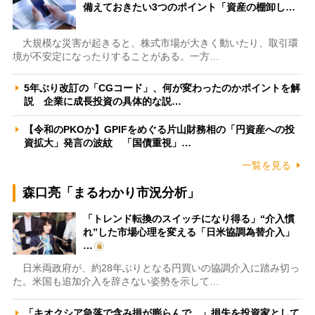
備えておきたい3つのポイント「資産の棚卸し…
大規模な災害が起きると、株式市場が大きく動いたり、取引環
境が不安定になったりすることがある。一方…
5年ぶり改訂の「CGコード」、何が変わったのかポイントを解
説 企業に成長投資の具体的な説…
【令和のPKOか】GPIFをめぐる片山財務相の「円資産への投
資拡大」発言の波紋 「国債重視」…
一覧を見る
森口亮「まるわかり市況分析」
「トレンド転換のスイッチになり得る」“介入慣
れ”した市場心理を変える「日米協調為替介入」
…
日米両政府が、約28年ぶりとなる円買いの協調介入に踏み切っ
た。米国も追加介入を辞さない姿勢を示して…
「キオクシア急落で含み損が膨らんで…」損失を投資家として