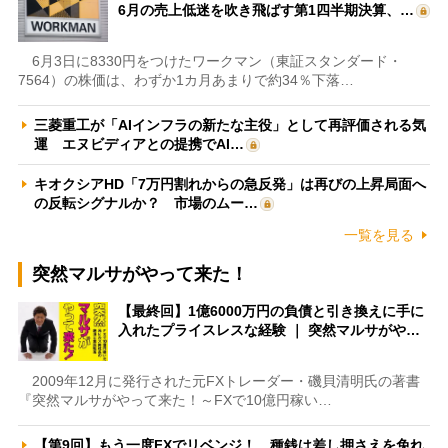
6月の売上低迷を吹き飛ばす第1四半期決算、…
6月3日に8330円をつけたワークマン（東証スタンダード・
7564）の株価は、わずか1カ月あまりで約34％下落…
三菱重工が「AIインフラの新たな主役」として再評価される気
運 エヌビディアとの提携でAI…
キオクシアHD「7万円割れからの急反発」は再びの上昇局面へ
の反転シグナルか？ 市場のムー…
一覧を見る
突然マルサがやって来た！
【最終回】1億6000万円の負債と引き換えに手に
入れたプライスレスな経験 ｜ 突然マルサがや…
2009年12月に発行された元FXトレーダー・磯貝清明氏の著書
『突然マルサがやって来た！～FXで10億円稼い…
【第9回】もう一度FXでリベンジ！ 種銭は差し押さえを免れ