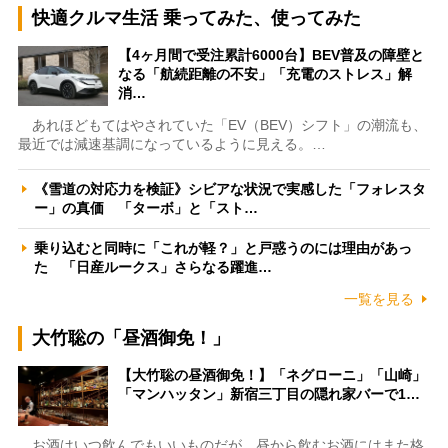
快適クルマ生活 乗ってみた、使ってみた
【4ヶ月間で受注累計6000台】BEV普及の障壁と
なる「航続距離の不安」「充電のストレス」解
消…
あれほどもてはやされていた「EV（BEV）シフト」の潮流も、
最近では減速基調になっているように見える。…
《雪道の対応力を検証》シビアな状況で実感した「フォレスタ
ー」の真価 「ターボ」と「スト…
乗り込むと同時に「これが軽？」と戸惑うのには理由があっ
た 「日産ルークス」さらなる躍進…
一覧を見る
大竹聡の「昼酒御免！」
【大竹聡の昼酒御免！】「ネグローニ」「山崎」
「マンハッタン」新宿三丁目の隠れ家バーで1…
お酒はいつ飲んでもいいものだが、昼から飲むお酒にはまた格