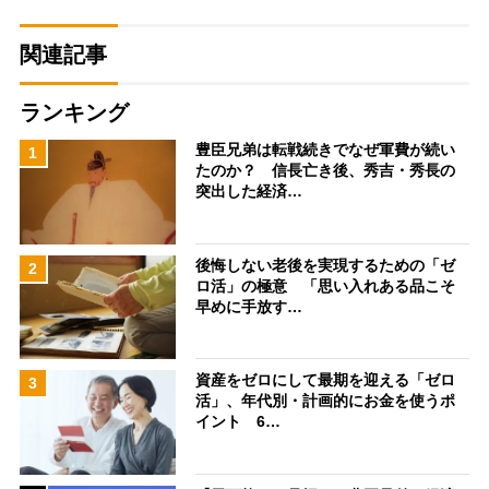
関連記事
ランキング
豊臣兄弟は転戦続きでなぜ軍費が続い
1
たのか？ 信長亡き後、秀吉・秀長の
突出した経済…
後悔しない老後を実現するための「ゼ
2
ロ活」の極意 「思い入れある品こそ
早めに手放す…
資産をゼロにして最期を迎える「ゼロ
3
活」、年代別・計画的にお金を使うポ
イント 6…