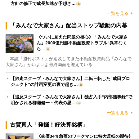
方針の修正で成長加速が予想さ…
一覧を見る
「みんなで大家さん」配当ストップ騒動の内幕
《ついに見えた問題の核心》「みんなで大家さ
ん」2000億円超不動産投資トラブル“異常なく
ら…
本誌『週刊ポスト』が追及してきた不動産投資商品「みんなで
大家さん」がいよいよ最終局面を迎えている…
【独走スクープ・みんなで大家さん】二転三転した“成田プロ
ジェクト”の計画変更の裏で起き…
【追及スクープ・みんなで大家さん】独占入手“内部議事録”で
明かされる柳瀬健一・代表の思…
一覧を見る
古賀真人「発掘！好決算銘柄」
《株価34％急落のワークマンに特大反転の期待》