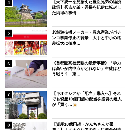
【天下統一を見据えた豊臣兄弟の経済
4
政策】秀吉が弟・秀長を紀伊に転封し
た納得の事情…
老舗遊技機メーカー・豊丸産業がパチ
5
ンコ事業停止の背景 大手と中小の格
差拡大に拍車…
《首都圏高校受験の最新事情》「学力
6
は高いが内申点がとれない」生徒はど
う戦う？ 東…
【キオクシアが「配当」導入へ】それ
7
でも資産10億円超の配当株投資の達人
が「買う…
【資産10億円超・かんちさんが厳
8
選！】「キオクシアの次」に資金が流