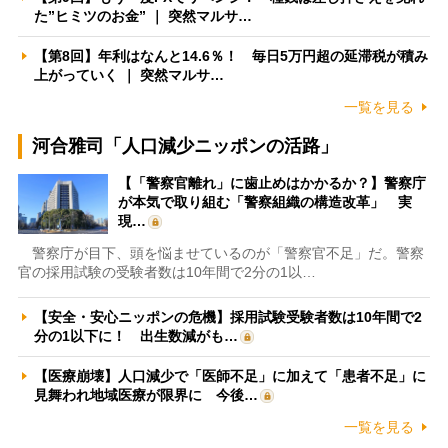
た”ヒミツのお金” ｜ 突然マルサ…
【第8回】年利はなんと14.6％！ 毎日5万円超の延滞税が積み
上がっていく ｜ 突然マルサ…
一覧を見る
河合雅司「人口減少ニッポンの活路」
【「警察官離れ」に歯止めはかかるか？】警察庁
が本気で取り組む「警察組織の構造改革」 実
現…
警察庁が目下、頭を悩ませているのが「警察官不足」だ。警察
官の採用試験の受験者数は10年間で2分の1以…
【安全・安心ニッポンの危機】採用試験受験者数は10年間で2
分の1以下に！ 出生数減がも…
【医療崩壊】人口減少で「医師不足」に加えて「患者不足」に
見舞われ地域医療が限界に 今後…
一覧を見る