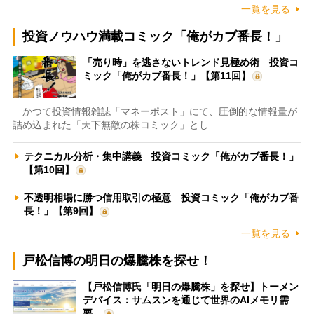
一覧を見る
投資ノウハウ満載コミック「俺がカブ番長！」
「売り時」を逃さないトレンド見極め術 投資コ
ミック「俺がカブ番長！」【第11回】
かつて投資情報雑誌「マネーポスト」にて、圧倒的な情報量が
詰め込まれた「天下無敵の株コミック」とし…
テクニカル分析・集中講義 投資コミック「俺がカブ番長！」
【第10回】
不透明相場に勝つ信用取引の極意 投資コミック「俺がカブ番
長！」【第9回】
一覧を見る
戸松信博の明日の爆騰株を探せ！
【戸松信博氏「明日の爆騰株」を探せ】トーメン
デバイス：サムスンを通じて世界のAIメモリ需
要…