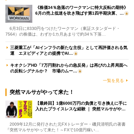
《株価34％急落のワークマンに特大反転の期待》
6月の売上低迷を吹き飛ばす第1四半期決算、…
6月3日に8330円をつけたワークマン（東証スタンダード・
7564）の株価は、わずか1カ月あまりで約34％下落…
三菱重工が「AIインフラの新たな主役」として再評価される気
運 エヌビディアとの提携でAI…
キオクシアHD「7万円割れからの急反発」は再びの上昇局面へ
の反転シグナルか？ 市場のムー…
一覧を見る
突然マルサがやって来た！
【最終回】1億6000万円の負債と引き換えに手に
入れたプライスレスな経験 ｜ 突然マルサがや…
2009年12月に発行された元FXトレーダー・磯貝清明氏の著書
『突然マルサがやって来た！～FXで10億円稼い…