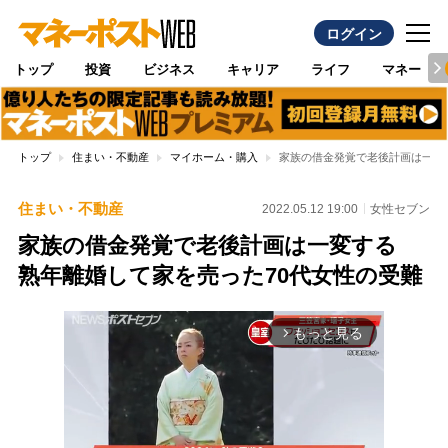
ログイン
トップ
投資
ビジネス
キャリア
ライフ
マネー
トップ
住まい・不動産
マイホーム・購入
家族の借金発覚で老後計画は一変
住まい・不動産
2022.05.12 19:00
女性セブン
家族の借金発覚で老後計画は一変する
熟年離婚して家を売った70代女性の受難
もっと見る
arrow_forward_ios