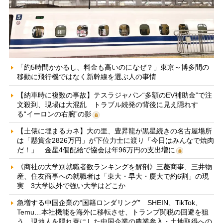
「約5時間かかるし、料金も高いのになぜ？」東京～博多間の
移動に飛行機ではなく新幹線を選ぶ人の事情
【納車時に複数の事故】テスラジャパン“多額のEV補助金”で注
文殺到、現場は大混乱 トラブル続発の背後に見え隠れす
る“イーロンの右腕”の影
【土俵に埋まるカネ】大の里、豊昇龍が黒星続きの名古屋場所
は「懸賞金2826万円」が下位力士に渡り「今日はみんなで焼肉
だ！」 金星4個配給で協会は年96万円の支出増に
《商社の大学別就職者数ランキングを解剖》三菱商事、三井物
産、住友商事への就職者は「東大・早大・慶大で約6割」の現
実 3大学以外で強い大学はどこか
急増する中国企業の“国籍ロンダリング” SHEIN、TikTok、
Temu…本社機能を海外に移転させ、トランプ関税の回避を狙
う 現地人を隠れ蓑にした中国企業の農業参入・土地取得への