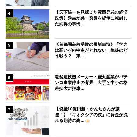
【天下統一を見据えた豊臣兄弟の経済
4
政策】秀吉が弟・秀長を紀伊に転封し
た納得の事情…
《首都圏高校受験の最新事情》「学力
5
は高いが内申点がとれない」生徒はど
う戦う？ 東…
老舗遊技機メーカー・豊丸産業がパチ
6
ンコ事業停止の背景 大手と中小の格
差拡大に拍車…
【資産10億円超・かんちさんが厳
7
選！】「キオクシアの次」に資金が流
れる期待の高…