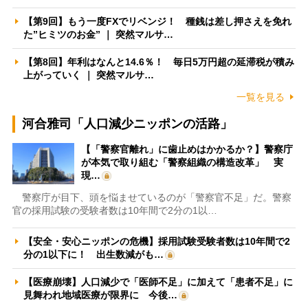
【第9回】もう一度FXでリベンジ！ 種銭は差し押さえを免れ
た”ヒミツのお金” ｜ 突然マルサ…
【第8回】年利はなんと14.6％！ 毎日5万円超の延滞税が積み
上がっていく ｜ 突然マルサ…
一覧を見る
河合雅司「人口減少ニッポンの活路」
【「警察官離れ」に歯止めはかかるか？】警察庁
が本気で取り組む「警察組織の構造改革」 実
現…
警察庁が目下、頭を悩ませているのが「警察官不足」だ。警察
官の採用試験の受験者数は10年間で2分の1以…
【安全・安心ニッポンの危機】採用試験受験者数は10年間で2
分の1以下に！ 出生数減がも…
【医療崩壊】人口減少で「医師不足」に加えて「患者不足」に
見舞われ地域医療が限界に 今後…