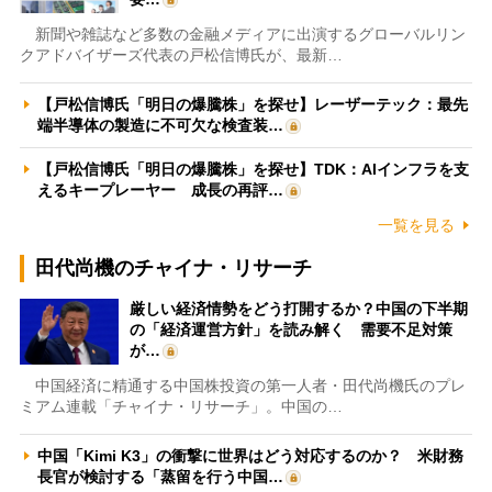
新聞や雑誌など多数の金融メディアに出演するグローバルリン
クアドバイザーズ代表の戸松信博氏が、最新…
【戸松信博氏「明日の爆騰株」を探せ】レーザーテック：最先
端半導体の製造に不可欠な検査装…
【戸松信博氏「明日の爆騰株」を探せ】TDK：AIインフラを支
えるキープレーヤー 成長の再評…
一覧を見る
田代尚機のチャイナ・リサーチ
厳しい経済情勢をどう打開するか？中国の下半期
の「経済運営方針」を読み解く 需要不足対策
が…
中国経済に精通する中国株投資の第一人者・田代尚機氏のプレ
ミアム連載「チャイナ・リサーチ」。中国の…
中国「Kimi K3」の衝撃に世界はどう対応するのか？ 米財務
長官が検討する「蒸留を行う中国…