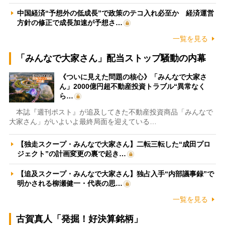
中国経済“予想外の低成長”で政策のテコ入れ必至か 経済運営
方針の修正で成長加速が予想さ…
一覧を見る
「みんなで大家さん」配当ストップ騒動の内幕
《ついに見えた問題の核心》「みんなで大家さ
ん」2000億円超不動産投資トラブル“異常なく
ら…
本誌『週刊ポスト』が追及してきた不動産投資商品「みんなで
大家さん」がいよいよ最終局面を迎えている…
【独走スクープ・みんなで大家さん】二転三転した“成田プロ
ジェクト”の計画変更の裏で起き…
【追及スクープ・みんなで大家さん】独占入手“内部議事録”で
明かされる柳瀬健一・代表の思…
一覧を見る
古賀真人「発掘！好決算銘柄」