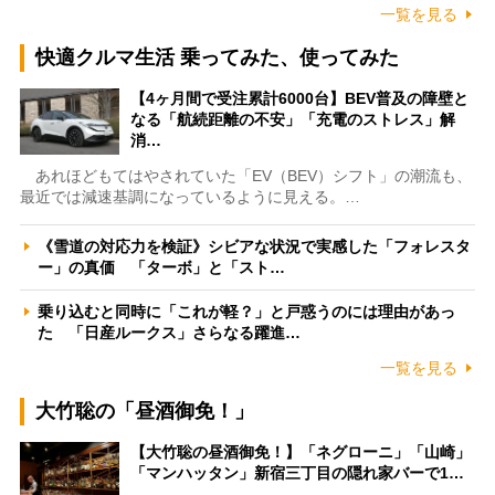
一覧を見る
快適クルマ生活 乗ってみた、使ってみた
【4ヶ月間で受注累計6000台】BEV普及の障壁と
なる「航続距離の不安」「充電のストレス」解
消…
あれほどもてはやされていた「EV（BEV）シフト」の潮流も、
最近では減速基調になっているように見える。…
《雪道の対応力を検証》シビアな状況で実感した「フォレスタ
ー」の真価 「ターボ」と「スト…
乗り込むと同時に「これが軽？」と戸惑うのには理由があっ
た 「日産ルークス」さらなる躍進…
一覧を見る
大竹聡の「昼酒御免！」
【大竹聡の昼酒御免！】「ネグローニ」「山崎」
「マンハッタン」新宿三丁目の隠れ家バーで1…