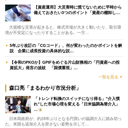
【資産運用】大災害時に慌てないために平時から
備えておきたい3つのポイント「資産の棚卸し…
大規模な災害が起きると、株式市場が大きく動いたり、取引環
境が不安定になったりすることがある。一方…
5年ぶり改訂の「CGコード」、何が変わったのかポイントを解
説 企業に成長投資の具体的な説…
【令和のPKOか】GPIFをめぐる片山財務相の「円資産への投
資拡大」発言の波紋 「国債重視」…
一覧を見る
森口亮「まるわかり市況分析」
「トレンド転換のスイッチになり得る」“介入慣
れ”した市場心理を変える「日米協調為替介入」
…
日米両政府が、約28年ぶりとなる円買いの協調介入に踏み切っ
た。米国も追加介入を辞さない姿勢を示して…