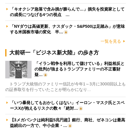
「キオクシア急落で含み損が膨らんで…」損失を投資家として
の成長につなげる4つの視点 …
「NYダウは高値更新、ナスダック・S&P500は足踏み」が意味
する米国株市場の変化 半…
一覧を見る
大前研一「ビジネス新大陸」の歩き方
「イラン戦争を利用して儲けている」利益相反と
の批判が強まるトランプファミリーの不正蓄財
疑…
トランプ大統領のファミリー信託が今年1～3月に3000回以上も
の証券取引を行っていたことが明らかになり…
「いつ暴発してもおかしくはない」イーロン・マスク氏とスペ
ースXが抱えるリスクの数々「絶対…
【3メガバンクは純利益5兆円超】銀行、商社、ゼネコンは最高
益続出の一方で、中小企業・…