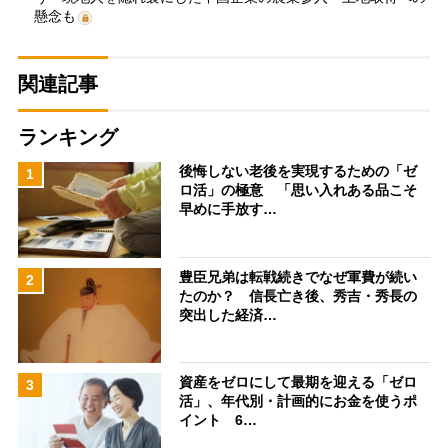
懸念も
関連記事
ランキング
後悔しない老後を実現するための「ゼ
1
ロ活」の極意 「思い入れある品こそ
早めに手放す…
豊臣兄弟は転戦続きでなぜ軍費が続い
2
たのか？ 信長亡き後、秀吉・秀長の
突出した経済…
資産をゼロにして最期を迎える「ゼロ
3
活」、年代別・計画的にお金を使うポ
イント 6…