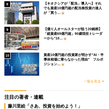
【キオクシアが「配当」導入へ】それ
8
でも資産10億円超の配当株投資の達人
が「買う…
【億り人オールスターが狙う20銘柄】
9
「総資産69億円超」90歳現役トレーダ
ーから“10…
資産10億円超の投資家が明かす“AI・半
10
導体相場に乗らなかった理由” フルポ
ジション…
一覧を見る
注目の著者・連載
藤川里絵「さあ、投資を始めよう！」