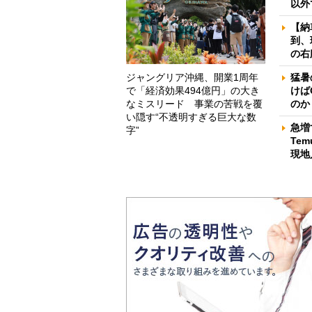
以外
【納
到、
の右
ジャングリア沖縄、開業1周年
猛暑
で「経済効果494億円」の大き
けば
なミスリード 事業の苦戦を覆
のか
い隠す“不透明すぎる巨大な数
急増
字”
Te
現地