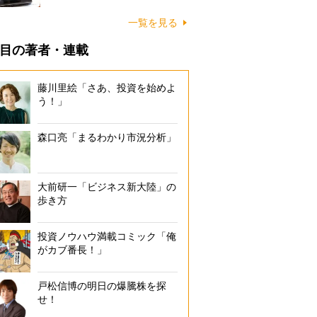
一覧を見る
目の著者・連載
藤川里絵「さあ、投資を始めよ
う！」
森口亮「まるわかり市況分析」
大前研一「ビジネス新大陸」の
歩き方
投資ノウハウ満載コミック「俺
がカブ番長！」
戸松信博の明日の爆騰株を探
せ！