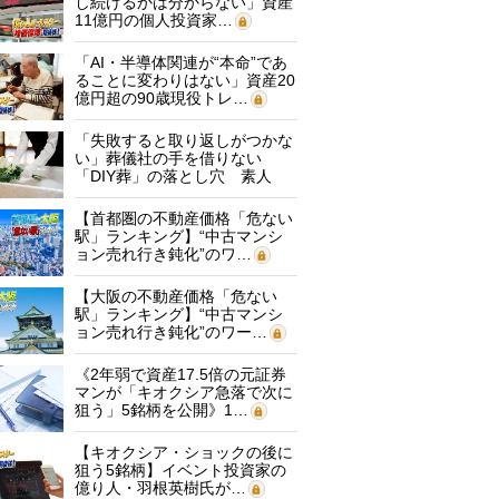
し続けるかは分からない」資産
11億円の個人投資家…
「AI・半導体関連が“本命”であ
ることに変わりはない」資産20
億円超の90歳現役トレ…
「失敗すると取り返しがつかな
い」葬儀社の手を借りない
「DIY葬」の落とし穴 素人
に…
【首都圏の不動産価格「危ない
駅」ランキング】“中古マンシ
ョン売れ行き鈍化”のワ…
【大阪の不動産価格「危ない
駅」ランキング】“中古マンシ
ョン売れ行き鈍化”のワー…
《2年弱で資産17.5倍の元証券
マンが「キオクシア急落で次に
狙う」5銘柄を公開》1…
【キオクシア・ショックの後に
狙う5銘柄】イベント投資家の
億り人・羽根英樹氏が…