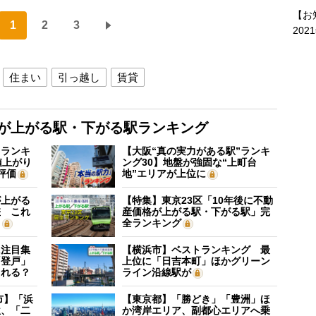
【お
1
2
3
202
住まい
引っ越し
賃貸
格が上がる駅・下がる駅ランキング
”ランキ
【大阪“真の実力がある駅”ランキ
値上がり
ング30】地盤が強固な“上町台
評価
地”エリアが上位に
が上がる
【特集】東京23区「10年後に不動
差 これ
産価格が上がる駅・下がる駅」完
？
全ランキング
に注目集
【横浜市】ベストランキング 最
「登戸」
上位に「日吉本町」ほかグリーン
される？
ライン沿線駅が
市】「浜
【東京都】「勝どき」「豊洲」ほ
位、「二
か湾岸エリア、副都心エリアへ乗