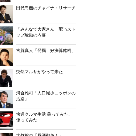
田代尚機のチャイナ・リサーチ
「みんなで大家さん」配当スト
ップ騒動の内幕
古賀真人「発掘！好決算銘柄」
突然マルサがやって来た！
河合雅司「人口減少ニッポンの
活路」
快適クルマ生活 乗ってみた、
使ってみた
大竹聡の「昼酒御免！」