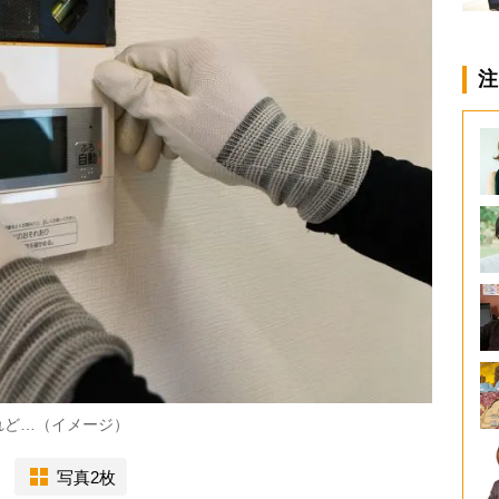
注
れど…（イメージ）
写真2枚