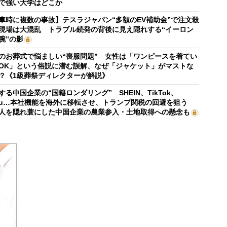
で強い大学はどこか
車時に複数の事故】テスラジャパン“多額のEV補助金”で注文殺
現場は大混乱 トラブル続発の背後に見え隠れする“イーロン
腕”の影
のお葬式で悩ましい“喪服問題” 女性は「ワンピースを着てい
OK」という俗説に潜む誤解、なぜ「ジャケット」がマストな
？《1級葬祭ディレクターが解説》
する中国企業の“国籍ロンダリング” SHEIN、TikTok、
mu…本社機能を海外に移転させ、トランプ関税の回避を狙う
人を隠れ蓑にした中国企業の農業参入・土地取得への懸念も