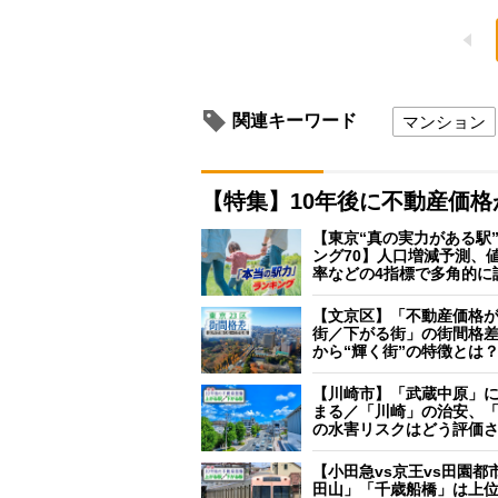
関連キーワード
マンション
【特集】10年後に不動産価
【東京“真の実力がある駅
ング70】人口増減予測、
率などの4指標で多角的に
【文京区】「不動産価格
街／下がる街」の街間格
から“輝く街”の特徴とは
【川崎市】「武蔵中原」
まる／「川崎」の治安、
の水害リスクはどう評価
【小田急vs京王vs田園都
田山」「千歳船橋」は上