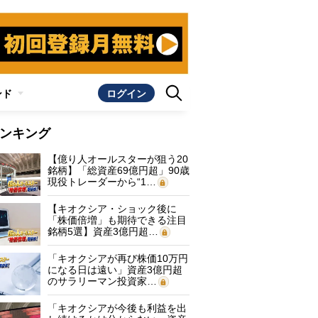
ンド
ログイン
ンキング
【億り人オールスターが狙う20
銘柄】「総資産69億円超」90歳
現役トレーダーから“1…
【キオクシア・ショック後に
「株価倍増」も期待できる注目
銘柄5選】資産3億円超…
「キオクシアが再び株価10万円
になる日は遠い」資産3億円超
のサラリーマン投資家…
「キオクシアが今後も利益を出