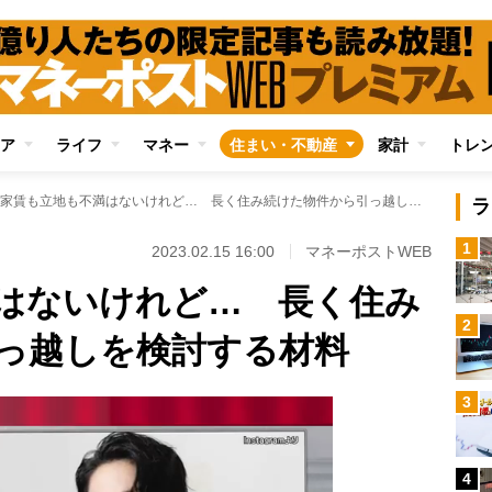
ア
ライフ
マネー
住まい・不動産
家計
トレ
家賃も立地も不満はないけれど… 長く住み続けた物件から引っ越しを検討する材料
ラ
1
2023.02.15 16:00
マネーポストWEB
はないけれど… 長く住み
2
っ越しを検討する材料
3
4