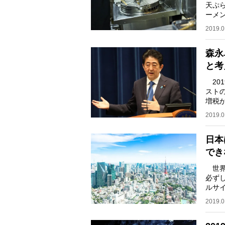
天ぷ
ーメ
都内
2019.0
森永
と考
20
スト
増税
る。
2019.0
日本
でき
世界
必ず
ルサイ
を発
2019.0