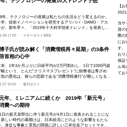
19年、テクノロジーの発展10大トレンド予想
【お
202
19年、テクノロジーの発展は私たちの生活をどう変えるのか。
科学、技術イノベーションを研究するアリババ・DAMO・アカ
当サ
ーが、新年早々、「2019年十大科学技術トレンド」を発表し
資の
その10項目を見てみ…
際の
1.09 17:00
マネーポストWEB
にお
す。
博子氏が読み解く「消費増税再々延期」の3条件
おり
倍首相の心中
保証
、1年3か月ぶりに日経平均が2万円割れし、1日で1000円超
ル等
げ幅という、とんだ“クリスマスプレゼント”に財務省は青ざめ
てお
景気の悪化は、彼らの悲願である“消費増税遂行”が難しくなるこ
つながる。一…
1.07 16:00
週刊ポスト
元年、ミレニアムに続くか 2019年「新元号」
消費への期待
1日の新天皇即位に伴う新元号が4月1日に発表されることにな
。新しい時代の幕開けは、日本経済にどのような影響をもたら
か。身近な事象と景気の関係に詳しい三井住友アセットマネジ