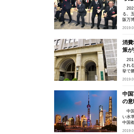
20
る。五
阪万
刊『5
2019.0
消費
策が
20
され
挙で
れを
2019.0
中国
の意
中国
い水
中国
20％
2019.0