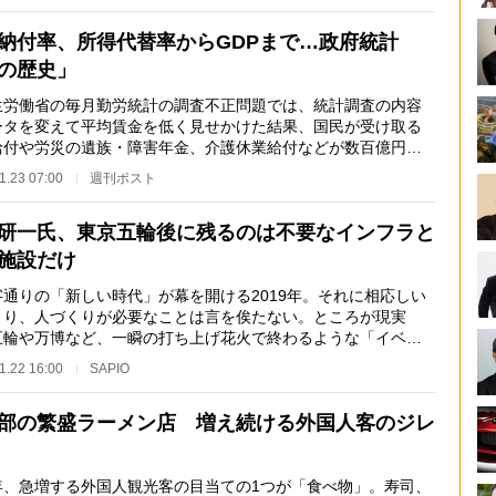
納付率、所得代替率からGDPまで…政府統計
の歴史」
労働省の毎月勤労統計の調査不正問題では、統計調査の内容
ータを変えて平均賃金を低く見せかけた結果、国民が受け取る
給付や労災の遺族・障害年金、介護休業給付などが数百億円も
され、追加支給…
1.23 07:00
週刊ポスト
研一氏、東京五輪後に残るのは不要なインフラと
施設だけ
通りの「新しい時代」が幕を開ける2019年。それに相応しい
くり、人づくりが必要なことは言を俟たない。ところが現実
五輪や万博など、一瞬の打ち上げ花火で終わるような「イベン
み」経済が続くば…
1.22 16:00
SAPIO
部の繁盛ラーメン店 増え続ける外国人客のジレ
、急増する外国人観光客の目当ての1つが「食べ物」。寿司、