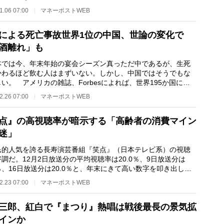
トのチーフエコ…
1.06 07:00
マネーポストWEB
による死亡事故世界1位の中国、世論の変化で
酒離れ」も
では今、年末年始の宴会シーズン真っただ中であるが、生死
かわるほど飲む人はまずいない。しかし、中国ではそうでもな
い。 アメリカの雑誌、Forbesによれば、世界195か国にお
990年から2016年…
2.26 07:00
マネーポストWEB
点』の高視聴率が暗示する「高齢者の消費マイン
迷」
的人気を誇る長寿演芸番組『笑点』（日本テレビ系）の視聴
調だ。12月2日放送分の平均視聴率は20.0％、9日放送分は
2％、16日放送分は20.0％と、年末にきて高い数字を叩き出して
 2018年7月に亡…
2.23 07:00
マネーポストWEB
三郎、紅白で『まつり』熱唱は戦後最長の景気拡
インか