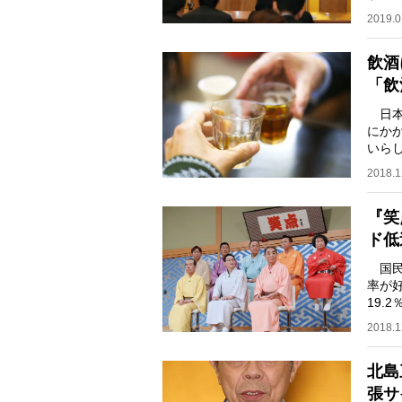
メン
2019.0
飲酒
「飲
日本
にか
いらし
ける1
2018.1
『笑
ド低
国民
率が好
19.
いる。
2018.1
北島
張サ