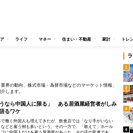
ア
ライフ
マネー
住まい・不動産
家計
トレ
ラ
1
・業界の動向、株式市場・為替市場などのマーケット情報、
2
紹介します。
うなら中国人に限る」 ある居酒屋経営者がしみ
3
語るワケ
で働く外国人も増えてきたが、飲食店では「なり手がいない
」などと雇う例も多いという。その一方で、「敢えて」ホール
4
ッフに中国人だけを雇う居酒屋があった。その店の常連である