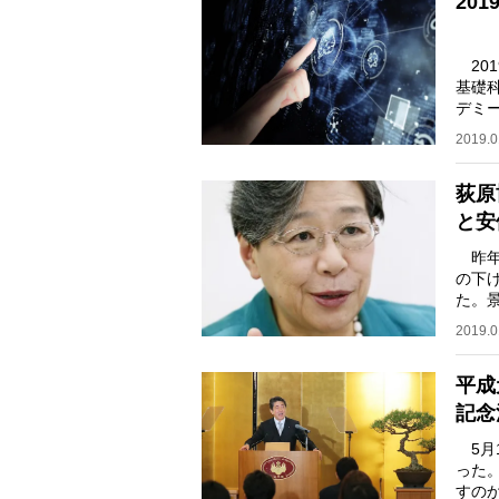
20
20
基礎
デミ
た。
2019.0
荻原
と安
昨年末
の下
た。
とに
2019.0
平成
記念
5月
った
すの