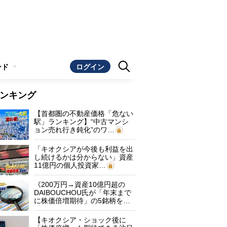
ンド
ログイン
ンキング
【首都圏の不動産価格「危ない
駅」ランキング】“中古マンシ
ョン売れ行き鈍化”のワ…
「キオクシアが今後も利益を出
し続けるかは分からない」資産
11億円の個人投資家…
《200万円→資産10億円超の
DAIBOUCHOU氏が「年末まで
に株価倍増期待」の5銘柄を…
【キオクシア・ショック後に