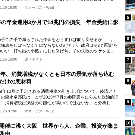
トニュース編集…
1.26 16:00
マネーポストWEB
5
IFの年金運用3か月で14兆円の損失 年金受給に影
6
手この手で減らされた年金をどうすれば取り戻せるか――。
は知恵をしぼらなくてはならないわけだが、政府はその“原資”を
のいい「打ち出の小槌」にした挙げ句、その失敗のツケを国民
そうとしている…
1.25 16:00
週刊ポスト
7
19年、消費増税がなくとも日本の景気が落ち込む
8
だけの悪材料
19年10月に予定される消費税率の引き上げについて、経済アナ
トの森永卓郎氏は「まず2019年7月の参院選をにらんだ政治的理
9
ら、消費増税は凍結の可能性が高いのではないか」と分析して
。だが、森永氏…
1.25 07:00
マネーポストWEB
10
開催に沸く大阪 世界から人、企業、投資が集ま
理由