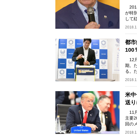
201
が特別
して
んを
2018.1
都市
10
12
期。
る。
され
2018.1
米中
送り
11
主要
回の
会談
2018.1