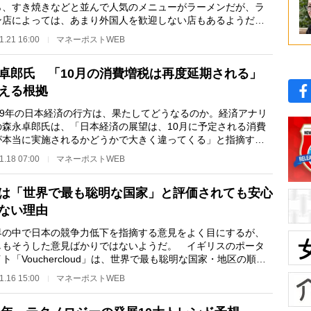
ら、すき焼きなどと並んで人気のメニューがラーメンだが、ラ
ン店によっては、あまり外国人を歓迎しない店もあるようだ。
の人気ラーメン…
1.21 16:00
マネーポストWEB
卓郎氏 「10月の消費増税は再度延期される」
える根拠
19年の日本経済の行方は、果たしてどうなるのか。経済アナリ
の森永卓郎氏は、「日本経済の展望は、10月に予定される消費
が本当に実施されるかどうかで大きく違ってくる」と指摘す
以下、森永氏が解…
1.18 07:00
マネーポストWEB
は「世界で最も聡明な国家」と評価されても安心
ない理由
の中で日本の競争力低下を指摘する意見をよく目にするが、
しもそうした意見ばかりではないようだ。 イギリスのポータ
ト「Vouchercloud」は、世界で最も聡明な国家・地区の順位
表しており、日…
1.16 15:00
マネーポストWEB