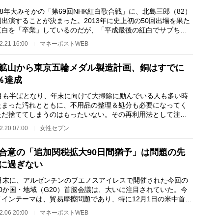
8年大みそかの「第69回NHK紅白歌合戦」に、北島三郎（82）
出演することが決まった。2013年に史上初の50回出場を果た
紅白を「卒業」しているのだが、「平成最後の紅白でサブちゃ
見たい」という視…
2.21 16:00
マネーポストWEB
鉱山から東京五輪メダル製造計画、銅はすでに
0％達成
月も半ばとなり、年末に向けて大掃除に励んでいる人も多い時
たまった汚れとともに、不用品の整理＆処分も必要になってく
ただ捨ててしまうのはもったいない。その再利用法として注目
ているのが、「…
2.20 07:00
女性セブン
合意の「追加関税拡大90日間猶予」は問題の先
に過ぎない
月末に、アルゼンチンのブエノスアイレスで開催された今回の
20か国・地域（G20）首脳会議は、大いに注目されていた。今
メインテーマは、貿易摩擦問題であり、特に12月1日の米中首脳
で、何らかの合…
2.06 20:00
マネーポストWEB