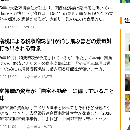
25年の大阪万博開催が決まり、関西経済界は期待感に沸いてい
輪から万博という流れは、1964年の東京五輪から1970年の大
博への流れを想起させるが、大前研一氏の見方は否定的だ。新
注
0代からの稼ぐ…
1.24 16:00
SAPIO
増税による税収増5兆円が消し飛ぶほどの景気対
打ち出される背景
19年10月に消費増税が予定されているが、果たして本当に実施
るのか。経済アナリストの森永卓郎氏は、「安倍晋三総理は選
勝つためにも消費増税凍結に踏み切る可能性が強い。一方、そ
させまいと財務…
1.23 16:00
マネーポストWEB
富裕層の資産が「自宅不動産」に偏っていること
味
富裕層の資産額はアメリカ世帯と比べてもそれほど遜色のな
準となってきた。広発銀行連合西南財経大学が発表した「2018
都市家庭財富健康報告」によれば、中国都市部世帯のトップ
における世帯当た…
1.23 11:00
マネーポストWEB