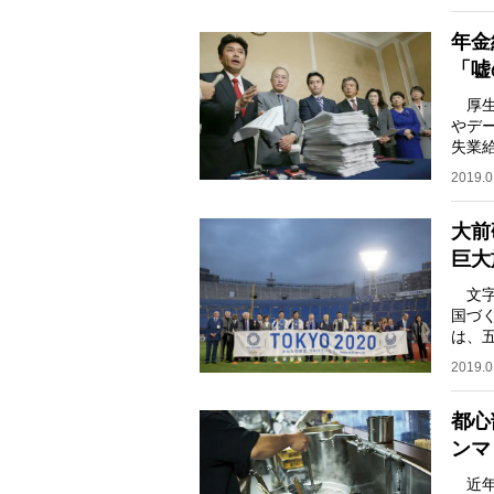
年金
「嘘
厚生
やデ
失業
減ら
2019.0
大前
巨大
文字
国づ
は、
ト頼
2019.0
都心
ンマ
近年