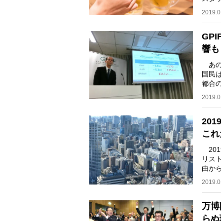
ネッ
2019.0
GP
響も
あの
国民
都合
に回
2019.0
20
これ
20
リス
由か
いる
2019.0
万博
らぬ