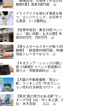
「株価倍増」も期待できる注目
銘柄5選】資産3億円超…
ドライアイスを使わず遺体を保
つ「エンバーミング」が日本で
も普及 1～2週間は…
【世帯年収別・東京23区マンシ
ョン「狙い目駅」を大公開】年
収500万円、700万円…
【億り人オールスターが狙う20
銘柄】「総資産69億円超」90歳
現役トレーダーから“1…
【キオクシア・ショックの後に
狙う5銘柄】イベント投資家の
億り人・羽根英樹氏が…
【大阪の不動産価格「危ない
駅」ランキング】“中古マンシ
ョン売れ行き鈍化”のワー…
【東京“真の実力がある駅”ラン
キング70】1位・代々木上原、2
位・水天宮前… 人口…