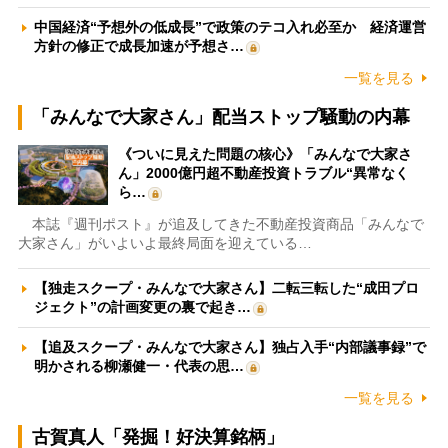
中国経済“予想外の低成長”で政策のテコ入れ必至か 経済運営
方針の修正で成長加速が予想さ…
一覧を見る
「みんなで大家さん」配当ストップ騒動の内幕
《ついに見えた問題の核心》「みんなで大家さ
ん」2000億円超不動産投資トラブル“異常なく
ら…
本誌『週刊ポスト』が追及してきた不動産投資商品「みんなで
大家さん」がいよいよ最終局面を迎えている…
【独走スクープ・みんなで大家さん】二転三転した“成田プロ
ジェクト”の計画変更の裏で起き…
【追及スクープ・みんなで大家さん】独占入手“内部議事録”で
明かされる柳瀬健一・代表の思…
一覧を見る
古賀真人「発掘！好決算銘柄」