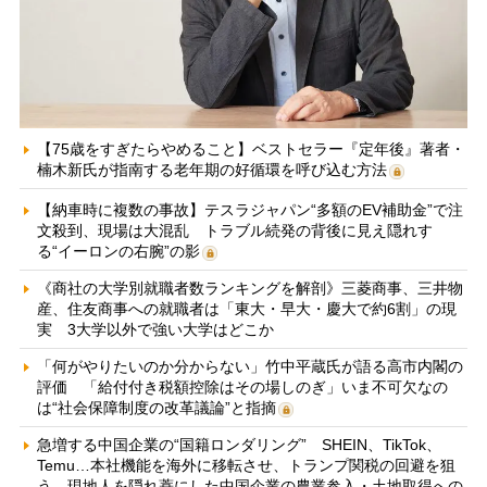
【75歳をすぎたらやめること】ベストセラー『定年後』著者・
楠木新氏が指南する老年期の好循環を呼び込む方法
【納車時に複数の事故】テスラジャパン“多額のEV補助金”で注
文殺到、現場は大混乱 トラブル続発の背後に見え隠れす
る“イーロンの右腕”の影
《商社の大学別就職者数ランキングを解剖》三菱商事、三井物
産、住友商事への就職者は「東大・早大・慶大で約6割」の現
実 3大学以外で強い大学はどこか
「何がやりたいのか分からない」竹中平蔵氏が語る高市内閣の
評価 「給付付き税額控除はその場しのぎ」いま不可欠なの
は“社会保障制度の改革議論”と指摘
急増する中国企業の“国籍ロンダリング” SHEIN、TikTok、
Temu…本社機能を海外に移転させ、トランプ関税の回避を狙
う 現地人を隠れ蓑にした中国企業の農業参入・土地取得への