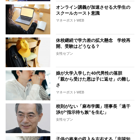
オンライン講義が加速させる大学生の
スクールカースト意識
マネーポストWEB
休校継続で学力差の拡大懸念 学校再
開、受験はどうなる？
女性セブン
娘が大学入学した40代男性の落胆
「親から受けた恩は子に返せ」の難し
さ
マネーポストWEB
校則がない「麻布学園」理事長「過干
渉が“指示待ち族”を生む」
女性セブン
子供の将来の収入を左右する「非認知