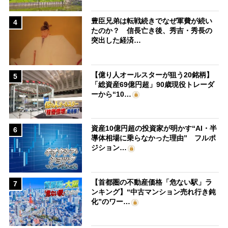
豊臣兄弟は転戦続きでなぜ軍費が続い
4
たのか？ 信長亡き後、秀吉・秀長の
突出した経済…
【億り人オールスターが狙う20銘柄】
5
「総資産69億円超」90歳現役トレーダ
ーから“10…
資産10億円超の投資家が明かす“AI・半
6
導体相場に乗らなかった理由” フルポ
ジション…
【首都圏の不動産価格「危ない駅」ラ
7
ンキング】“中古マンション売れ行き鈍
化”のワー…