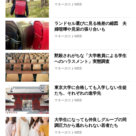
マネーポストWEB
ランドセル選びに見る格差の縮図 夫
婦喧嘩や見栄の張り合いも
マネーポストWEB
黙殺されがちな「大学教員による学生
へのハラスメント」実態調査
マネーポストWEB
東京大学に合格しても入学しない生徒
たち、それぞれの進学先
マネーポストWEB
大学生になっても仲良しグループの同
調圧力から逃れられない若者たち
マネーポストWEB