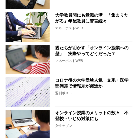
大学教員間にも意識の溝 「集まりた
がる」年配教員に苦言続々
マネーポストWEB
親たちが明かす「オンライン授業への
壁」 実際やってどうだった？
マネーポストWEB
コロナ後の大学受験人気 文系・医学
部凋落で情報系が躍進か
週刊ポスト
オンライン授業のメリットの数々 不
登校・いじめ対策にも
女性セブン