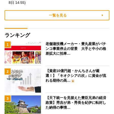
8日 14:55)
一覧を見る
ランキング
老舗遊技機メーカー・豊丸産業がパチ
1
ンコ事業停止の背景 大手と中小の格
差拡大に拍車…
【資産10億円超・かんちさんが厳
2
選！】「キオクシアの次」に資金が流
れる期待の高…
【天下統一を見据えた豊臣兄弟の経済
3
政策】秀吉が弟・秀長を紀伊に転封し
た納得の事情…