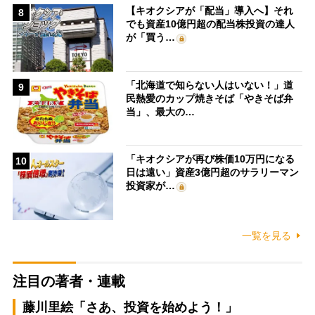
【キオクシアが「配当」導入へ】それ
8
でも資産10億円超の配当株投資の達人
が「買う…
「北海道で知らない人はいない！」道
9
民熱愛のカップ焼きそば「やきそば弁
当」、最大の…
「キオクシアが再び株価10万円になる
10
日は遠い」資産3億円超のサラリーマン
投資家が…
一覧を見る
注目の著者・連載
藤川里絵「さあ、投資を始めよう！」