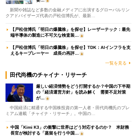
新聞や雑誌など多数の金融メディアに出演するグローバルリン
クアドバイザーズ代表の戸松信博氏が、最新…
【戸松信博氏「明日の爆騰株」を探せ】レーザーテック：最先
端半導体の製造に不可欠な検査装…
【戸松信博氏「明日の爆騰株」を探せ】TDK：AIインフラを支
えるキープレーヤー 成長の再評…
一覧を見る
田代尚機のチャイナ・リサーチ
厳しい経済情勢をどう打開するか？中国の下半期
の「経済運営方針」を読み解く 需要不足対策
が…
中国経済に精通する中国株投資の第一人者・田代尚機氏のプレ
ミアム連載「チャイナ・リサーチ」。中国の…
中国「Kimi K3」の衝撃に世界はどう対応するのか？ 米財務
長官が検討する「蒸留を行う中国…