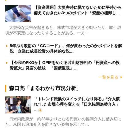
【資産運用】大災害時に慌てないために平時から
備えておきたい3つのポイント「資産の棚卸し…
大規模な災害が起きると、株式市場が大きく動いたり、取引環
境が不安定になったりすることがある。一方…
5年ぶり改訂の「CGコード」、何が変わったのかポイントを解
説 企業に成長投資の具体的な説…
【令和のPKOか】GPIFをめぐる片山財務相の「円資産への投
資拡大」発言の波紋 「国債重視」…
一覧を見る
森口亮「まるわかり市況分析」
「トレンド転換のスイッチになり得る」“介入慣
れ”した市場心理を変える「日米協調為替介入」
…
日米両政府が、約28年ぶりとなる円買いの協調介入に踏み切っ
た。米国も追加介入を辞さない姿勢を示して…