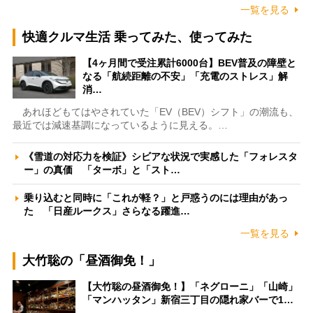
一覧を見る
快適クルマ生活 乗ってみた、使ってみた
【4ヶ月間で受注累計6000台】BEV普及の障壁と
なる「航続距離の不安」「充電のストレス」解
消…
あれほどもてはやされていた「EV（BEV）シフト」の潮流も、
最近では減速基調になっているように見える。…
《雪道の対応力を検証》シビアな状況で実感した「フォレスタ
ー」の真価 「ターボ」と「スト…
乗り込むと同時に「これが軽？」と戸惑うのには理由があっ
た 「日産ルークス」さらなる躍進…
一覧を見る
大竹聡の「昼酒御免！」
【大竹聡の昼酒御免！】「ネグローニ」「山崎」
「マンハッタン」新宿三丁目の隠れ家バーで1…