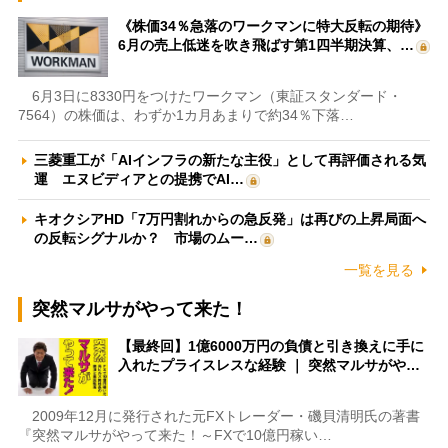
《株価34％急落のワークマンに特大反転の期待》
6月の売上低迷を吹き飛ばす第1四半期決算、…
6月3日に8330円をつけたワークマン（東証スタンダード・
7564）の株価は、わずか1カ月あまりで約34％下落…
三菱重工が「AIインフラの新たな主役」として再評価される気
運 エヌビディアとの提携でAI…
キオクシアHD「7万円割れからの急反発」は再びの上昇局面へ
の反転シグナルか？ 市場のムー…
一覧を見る
突然マルサがやって来た！
【最終回】1億6000万円の負債と引き換えに手に
入れたプライスレスな経験 ｜ 突然マルサがや…
2009年12月に発行された元FXトレーダー・磯貝清明氏の著書
『突然マルサがやって来た！～FXで10億円稼い…