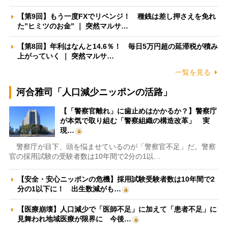
【第9回】もう一度FXでリベンジ！ 種銭は差し押さえを免れ
た”ヒミツのお金” ｜ 突然マルサ…
【第8回】年利はなんと14.6％！ 毎日5万円超の延滞税が積み
上がっていく ｜ 突然マルサ…
一覧を見る
河合雅司「人口減少ニッポンの活路」
【「警察官離れ」に歯止めはかかるか？】警察庁
が本気で取り組む「警察組織の構造改革」 実
現…
警察庁が目下、頭を悩ませているのが「警察官不足」だ。警察
官の採用試験の受験者数は10年間で2分の1以…
【安全・安心ニッポンの危機】採用試験受験者数は10年間で2
分の1以下に！ 出生数減がも…
【医療崩壊】人口減少で「医師不足」に加えて「患者不足」に
見舞われ地域医療が限界に 今後…