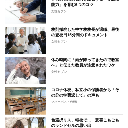
能力」を育む6つのコツ
女性セブン
校則撤廃した中学校校長が退職、最後
の登校日15分間のドキュメント
女性セブン
休み時間に「雨が降ってきたので教室
へ」と伝えた教員が注意されたワケ
女性セブン
コロナ休校、私立小の保護者から「そ
の分の学費返して」の声も
マネーポストWEB
色選択ミス、転校で… 悲喜こもごも
のランドセルの思い出