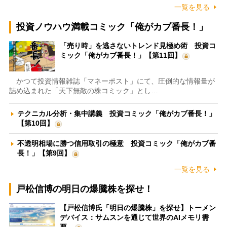
一覧を見る
投資ノウハウ満載コミック「俺がカブ番長！」
「売り時」を逃さないトレンド見極め術 投資コ
ミック「俺がカブ番長！」【第11回】
かつて投資情報雑誌「マネーポスト」にて、圧倒的な情報量が
詰め込まれた「天下無敵の株コミック」とし…
テクニカル分析・集中講義 投資コミック「俺がカブ番長！」
【第10回】
不透明相場に勝つ信用取引の極意 投資コミック「俺がカブ番
長！」【第9回】
一覧を見る
戸松信博の明日の爆騰株を探せ！
【戸松信博氏「明日の爆騰株」を探せ】トーメン
デバイス：サムスンを通じて世界のAIメモリ需
要…