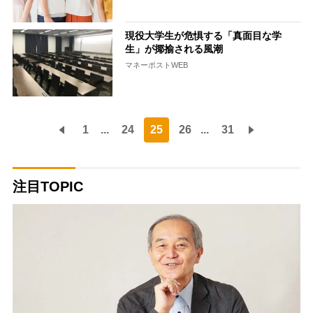
現役大学生が危惧する「真面目な学
生」が揶揄される風潮
マネーポストWEB
1
...
24
25
26
...
31
注目TOPIC