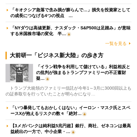
「キオクシア急落で含み損が膨らんで…」損失を投資家として
の成長につなげる4つの視点 …
「NYダウは高値更新、ナスダック・S&P500は足踏み」が意味
する米国株市場の変化 半…
一覧を見る
大前研一「ビジネス新大陸」の歩き方
「イラン戦争を利用して儲けている」利益相反と
の批判が強まるトランプファミリーの不正蓄財
疑…
トランプ大統領のファミリー信託が今年1～3月に3000回以上も
の証券取引を行っていたことが明らかになり…
「いつ暴発してもおかしくはない」イーロン・マスク氏とスペ
ースXが抱えるリスクの数々「絶対…
【3メガバンクは純利益5兆円超】銀行、商社、ゼネコンは最高
益続出の一方で、中小企業・…