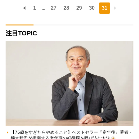
1
...
27
28
29
30
31
注目TOPIC
【75歳をすぎたらやめること】ベストセラー『定年後』著者・
楠木新氏が指南する老年期の好循環を呼び込む方法