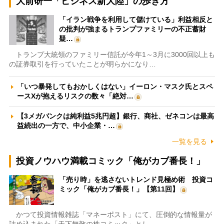
大前研一「ビジネス新大陸」の歩き方
「イラン戦争を利用して儲けている」利益相反と
の批判が強まるトランプファミリーの不正蓄財
疑…
トランプ大統領のファミリー信託が今年1～3月に3000回以上も
の証券取引を行っていたことが明らかになり…
「いつ暴発してもおかしくはない」イーロン・マスク氏とスペ
ースXが抱えるリスクの数々「絶対…
【3メガバンクは純利益5兆円超】銀行、商社、ゼネコンは最高
益続出の一方で、中小企業・…
一覧を見る
投資ノウハウ満載コミック「俺がカブ番長！」
「売り時」を逃さないトレンド見極め術 投資コ
ミック「俺がカブ番長！」【第11回】
かつて投資情報雑誌「マネーポスト」にて、圧倒的な情報量が