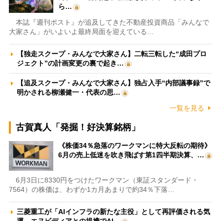
ら…
本誌『週刊ポスト』が追及してきた不動産投資商品「みんなで
大家さん」がいよいよ最終局面を迎えている…
【独走スクープ・みんなで大家さん】二転三転した“成田プロ
ジェクト”の計画変更の裏で起き…
【追及スクープ・みんなで大家さん】独占入手“内部議事録”で
明かされる柳瀬健一・代表の思…
一覧を見る
古賀真人「発掘！好決算銘柄」
《株価34％急落のワークマンに特大反転の期待》
6月の売上低迷を吹き飛ばす第1四半期決算、…
6月3日に8330円をつけたワークマン（東証スタンダード・
7564）の株価は、わずか1カ月あまりで約34％下落…
三菱重工が「AIインフラの新たな主役」として再評価される気