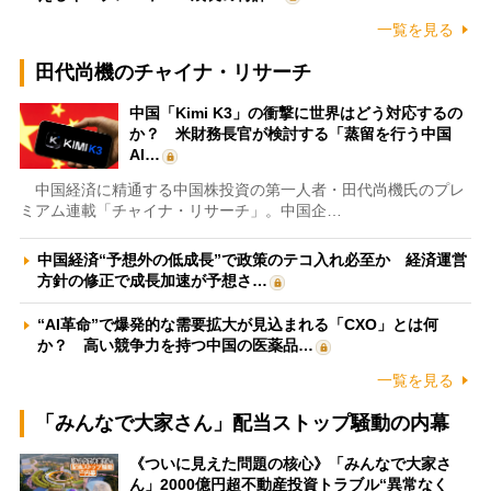
一覧を見る
田代尚機のチャイナ・リサーチ
中国「Kimi K3」の衝撃に世界はどう対応するの
か？ 米財務長官が検討する「蒸留を行う中国
AI…
中国経済に精通する中国株投資の第一人者・田代尚機氏のプレ
ミアム連載「チャイナ・リサーチ」。中国企…
中国経済“予想外の低成長”で政策のテコ入れ必至か 経済運営
方針の修正で成長加速が予想さ…
“AI革命”で爆発的な需要拡大が見込まれる「CXO」とは何
か？ 高い競争力を持つ中国の医薬品…
一覧を見る
「みんなで大家さん」配当ストップ騒動の内幕
《ついに見えた問題の核心》「みんなで大家さ
ん」2000億円超不動産投資トラブル“異常なく