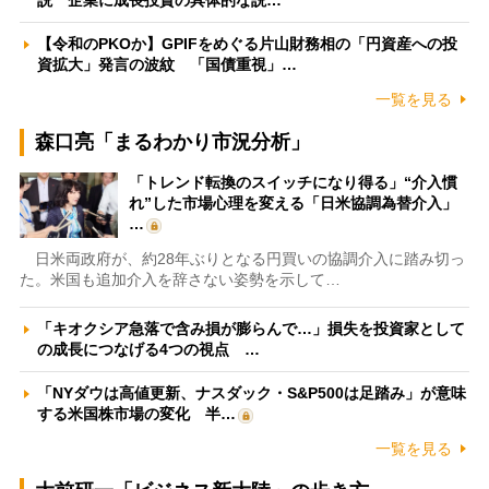
説 企業に成長投資の具体的な説…
【令和のPKOか】GPIFをめぐる片山財務相の「円資産への投
資拡大」発言の波紋 「国債重視」…
一覧を見る
森口亮「まるわかり市況分析」
「トレンド転換のスイッチになり得る」“介入慣
れ”した市場心理を変える「日米協調為替介入」
…
日米両政府が、約28年ぶりとなる円買いの協調介入に踏み切っ
た。米国も追加介入を辞さない姿勢を示して…
「キオクシア急落で含み損が膨らんで…」損失を投資家として
の成長につなげる4つの視点 …
「NYダウは高値更新、ナスダック・S&P500は足踏み」が意味
する米国株市場の変化 半…
一覧を見る