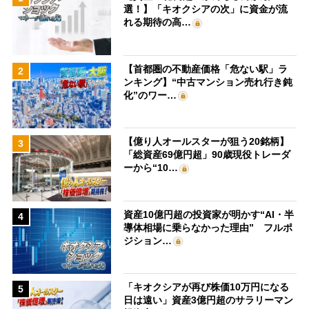
選！】「キオクシアの次」に資金が流
れる期待の高…
【首都圏の不動産価格「危ない駅」ラ
2
ンキング】“中古マンション売れ行き鈍
化”のワー…
【億り人オールスターが狙う20銘柄】
3
「総資産69億円超」90歳現役トレーダ
ーから“10…
資産10億円超の投資家が明かす“AI・半
4
導体相場に乗らなかった理由” フルポ
ジション…
「キオクシアが再び株価10万円になる
5
日は遠い」資産3億円超のサラリーマン