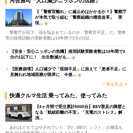
河合雅司「人口減少ニッポンの活路」
【「警察官離れ」に歯止めはかかるか？】警察庁
が本気で取り組む「警察組織の構造改革」 実
現…
警察庁が目下、頭を悩ませているのが「警察官不足」だ。警察
官の採用試験の受験者数は10年間で2分の1以…
【安全・安心ニッポンの危機】採用試験受験者数は10年間で2
分の1以下に！ 出生数減がも…
【医療崩壊】人口減少で「医師不足」に加えて「患者不足」に
見舞われ地域医療が限界に 今後…
一覧を見る
快適クルマ生活 乗ってみた、使ってみた
【4ヶ月間で受注累計6000台】BEV普及の障壁と
なる「航続距離の不安」「充電のストレス」解
消…
あれほどもてはやされていた「EV（BEV）シフト」の潮流も、