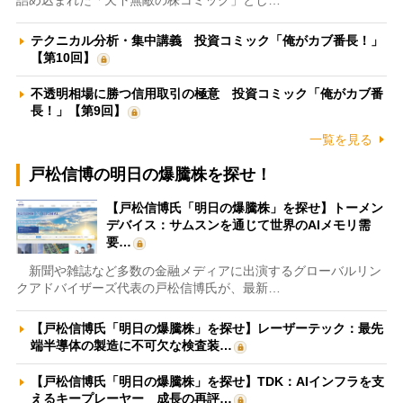
詰め込まれた「天下無敵の株コミック」とし…
テクニカル分析・集中講義 投資コミック「俺がカブ番長！」
【第10回】
不透明相場に勝つ信用取引の極意 投資コミック「俺がカブ番
長！」【第9回】
一覧を見る
戸松信博の明日の爆騰株を探せ！
【戸松信博氏「明日の爆騰株」を探せ】トーメン
デバイス：サムスンを通じて世界のAIメモリ需
要…
新聞や雑誌など多数の金融メディアに出演するグローバルリン
クアドバイザーズ代表の戸松信博氏が、最新…
【戸松信博氏「明日の爆騰株」を探せ】レーザーテック：最先
端半導体の製造に不可欠な検査装…
【戸松信博氏「明日の爆騰株」を探せ】TDK：AIインフラを支
えるキープレーヤー 成長の再評…