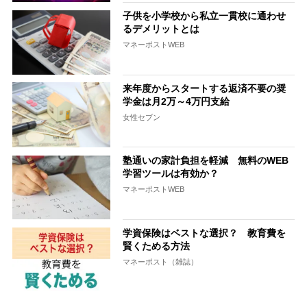
子供を小学校から私立一貫校に通わせ
るデメリットとは
マネーポストWEB
来年度からスタートする返済不要の奨
学金は月2万～4万円支給
女性セブン
塾通いの家計負担を軽減 無料のWEB
学習ツールは有効か？
マネーポストWEB
学資保険はベストな選択？ 教育費を
賢くためる方法
マネーポスト（雑誌）