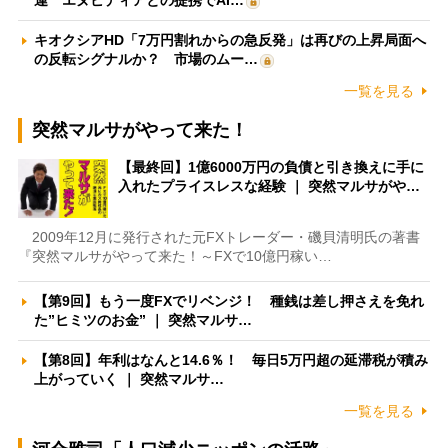
運 エヌビディアとの提携でAI…
キオクシアHD「7万円割れからの急反発」は再びの上昇局面へ
の反転シグナルか？ 市場のムー…
一覧を見る
突然マルサがやって来た！
【最終回】1億6000万円の負債と引き換えに手に
入れたプライスレスな経験 ｜ 突然マルサがや…
2009年12月に発行された元FXトレーダー・磯貝清明氏の著書
『突然マルサがやって来た！～FXで10億円稼い…
【第9回】もう一度FXでリベンジ！ 種銭は差し押さえを免れ
た”ヒミツのお金” ｜ 突然マルサ…
【第8回】年利はなんと14.6％！ 毎日5万円超の延滞税が積み
上がっていく ｜ 突然マルサ…
一覧を見る