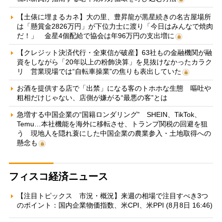
【土俵に埋まるカネ】大の里、豊昇龍が黒星続きの名古屋場所
は「懸賞金2826万円」が下位力士に渡り「今日はみんなで焼肉
だ！」 金星4個配給で協会は年96万円の支出増に
【クレジット決済代行・全東信が破産】63社もの金融機関が融
資をしながら「20年以上の粉飾決算」を見抜けなかったカラク
リ 営業現場では“自転車操業”の焦りも表出していた
お酒を提供する店で「出禁」になる客のトホホな生態 嘔吐や
粗相だけじゃない、店側が嫌がる“最悪の客”とは
急増する中国企業の“国籍ロンダリング” SHEIN、TikTok、
Temu…本社機能を海外に移転させ、トランプ関税の回避を狙
う 現地人を隠れ蓑にした中国企業の農業参入・土地取得への
懸念も
フィスコ経済ニュース
【注目トピックス 市況・概況】来週の相場で注目すべき3つ
のポイント：国内企業物価指数、米CPI、米PPI (8月8日 16:46)