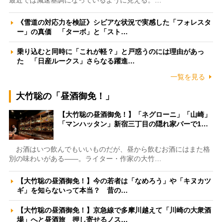
最近では減速基調になっているように見える。…
《雪道の対応力を検証》シビアな状況で実感した「フォレスタ
ー」の真価 「ターボ」と「スト…
乗り込むと同時に「これが軽？」と戸惑うのには理由があっ
た 「日産ルークス」さらなる躍進…
一覧を見る
大竹聡の「昼酒御免！」
【大竹聡の昼酒御免！】「ネグローニ」「山崎」
「マンハッタン」新宿三丁目の隠れ家バーで1…
お酒はいつ飲んでもいいものだが、昼から飲むお酒にはまた格
別の味わいがある――。ライター・作家の大竹…
【大竹聡の昼酒御免！】今の若者は「なめろう」や「キヌカツ
ギ」を知らないって本当？ 昔の…
【大竹聡の昼酒御免！】京急線で多摩川越えて「川崎の大衆酒
場」へと昼酒旅 押し寄せるノス…