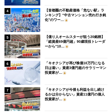
【首都圏の不動産価格「危ない駅」ラ
4
ンキング】“中古マンション売れ行き鈍
化”のワー…
【億り人オールスターが狙う20銘柄】
5
「総資産69億円超」90歳現役トレーダ
ーから“10…
「キオクシアが再び株価10万円になる
6
日は遠い」資産3億円超のサラリーマン
投資家が…
「キオクシアが今後も利益を出し続け
7
るかは分からない」資産11億円の個人
投資家が…