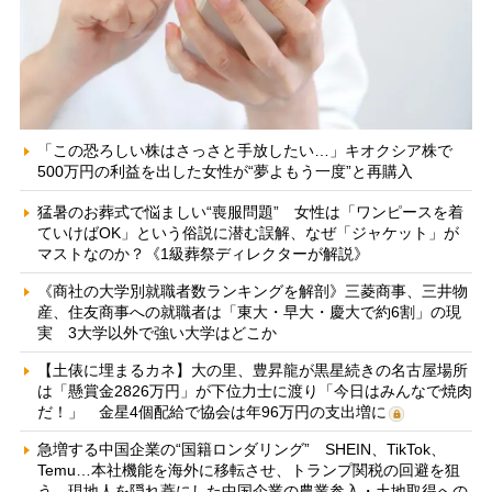
「この恐ろしい株はさっさと手放したい…」キオクシア株で
500万円の利益を出した女性が“夢よもう一度”と再購入
猛暑のお葬式で悩ましい“喪服問題” 女性は「ワンピースを着
ていけばOK」という俗説に潜む誤解、なぜ「ジャケット」が
マストなのか？《1級葬祭ディレクターが解説》
《商社の大学別就職者数ランキングを解剖》三菱商事、三井物
産、住友商事への就職者は「東大・早大・慶大で約6割」の現
実 3大学以外で強い大学はどこか
【土俵に埋まるカネ】大の里、豊昇龍が黒星続きの名古屋場所
は「懸賞金2826万円」が下位力士に渡り「今日はみんなで焼肉
だ！」 金星4個配給で協会は年96万円の支出増に
急増する中国企業の“国籍ロンダリング” SHEIN、TikTok、
Temu…本社機能を海外に移転させ、トランプ関税の回避を狙
う 現地人を隠れ蓑にした中国企業の農業参入・土地取得への