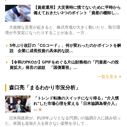
【資産運用】大災害時に慌てないために平時から
備えておきたい3つのポイント「資産の棚卸し…
大規模な災害が起きると、株式市場が大きく動いたり、取引環
境が不安定になったりすることがある。一方…
5年ぶり改訂の「CGコード」、何が変わったのかポイントを解
説 企業に成長投資の具体的な説…
【令和のPKOか】GPIFをめぐる片山財務相の「円資産への投
資拡大」発言の波紋 「国債重視」…
一覧を見る
森口亮「まるわかり市況分析」
「トレンド転換のスイッチになり得る」“介入慣
れ”した市場心理を変える「日米協調為替介入」
…
日米両政府が、約28年ぶりとなる円買いの協調介入に踏み切っ
た。米国も追加介入を辞さない姿勢を示して…