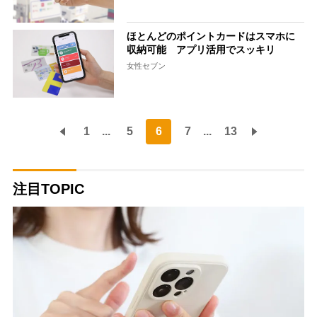
ほとんどのポイントカードはスマホに
収納可能 アプリ活用でスッキリ
女性セブン
1
...
5
6
7
...
13
注目TOPIC