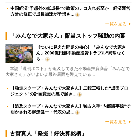
中国経済“予想外の低成長”で政策のテコ入れ必至か 経済運営
方針の修正で成長加速が予想さ…
一覧を見る
「みんなで大家さん」配当ストップ騒動の内幕
《ついに見えた問題の核心》「みんなで大家さ
ん」2000億円超不動産投資トラブル“異常なく
ら…
本誌『週刊ポスト』が追及してきた不動産投資商品「みんなで
大家さん」がいよいよ最終局面を迎えている…
【独走スクープ・みんなで大家さん】二転三転した“成田プロ
ジェクト”の計画変更の裏で起き…
【追及スクープ・みんなで大家さん】独占入手“内部議事録”で
明かされる柳瀬健一・代表の思…
一覧を見る
古賀真人「発掘！好決算銘柄」