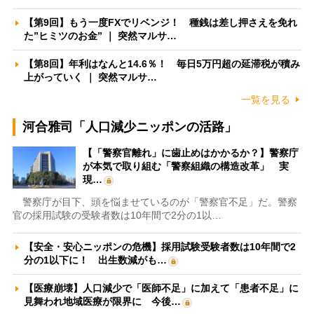
【第9回】もう一度FXでリベンジ！ 種銭は差し押さえを免れ
た”ヒミツのお金” ｜ 突然マルサ…
【第8回】年利はなんと14.6％！ 毎日5万円超の延滞税が積み
上がっていく ｜ 突然マルサ…
一覧を見る
河合雅司「人口減少ニッポンの活路」
【「警察官離れ」に歯止めはかかるか？】警察庁
が本気で取り組む「警察組織の構造改革」 実
現…
警察庁が目下、頭を悩ませているのが「警察官不足」だ。警察
官の採用試験の受験者数は10年間で2分の1以…
【安全・安心ニッポンの危機】採用試験受験者数は10年間で2
分の1以下に！ 出生数減がも…
【医療崩壊】人口減少で「医師不足」に加えて「患者不足」に
見舞われ地域医療が限界に 今後…