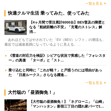
一覧を見る
快適クルマ生活 乗ってみた、使ってみた
【4ヶ月間で受注累計6000台】BEV普及の障壁と
なる「航続距離の不安」「充電のストレス」解
消…
あれほどもてはやされていた「EV（BEV）シフト」の潮流も、
最近では減速基調になっているように見える。…
《雪道の対応力を検証》シビアな状況で実感した「フォレスタ
ー」の真価 「ターボ」と「スト…
乗り込むと同時に「これが軽？」と戸惑うのには理由があっ
た 「日産ルークス」さらなる躍進…
一覧を見る
大竹聡の「昼酒御免！」
【大竹聡の昼酒御免！】「ネグローニ」「山崎」
「マンハッタン」新宿三丁目の隠れ家バーで1…