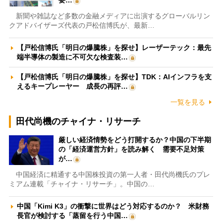
新聞や雑誌など多数の金融メディアに出演するグローバルリン
クアドバイザーズ代表の戸松信博氏が、最新…
【戸松信博氏「明日の爆騰株」を探せ】レーザーテック：最先
端半導体の製造に不可欠な検査装…
【戸松信博氏「明日の爆騰株」を探せ】TDK：AIインフラを支
えるキープレーヤー 成長の再評…
一覧を見る
田代尚機のチャイナ・リサーチ
厳しい経済情勢をどう打開するか？中国の下半期
の「経済運営方針」を読み解く 需要不足対策
が…
中国経済に精通する中国株投資の第一人者・田代尚機氏のプレ
ミアム連載「チャイナ・リサーチ」。中国の…
中国「Kimi K3」の衝撃に世界はどう対応するのか？ 米財務
長官が検討する「蒸留を行う中国…