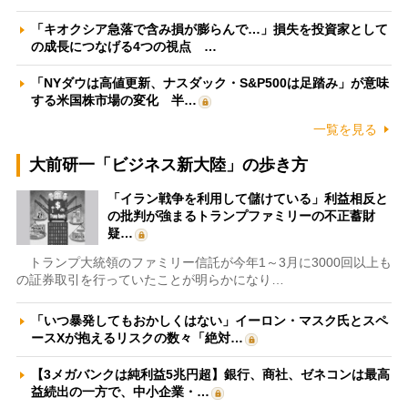
「キオクシア急落で含み損が膨らんで…」損失を投資家として
の成長につなげる4つの視点 …
「NYダウは高値更新、ナスダック・S&P500は足踏み」が意味
する米国株市場の変化 半…
一覧を見る
大前研一「ビジネス新大陸」の歩き方
「イラン戦争を利用して儲けている」利益相反と
の批判が強まるトランプファミリーの不正蓄財
疑…
トランプ大統領のファミリー信託が今年1～3月に3000回以上も
の証券取引を行っていたことが明らかになり…
「いつ暴発してもおかしくはない」イーロン・マスク氏とスペ
ースXが抱えるリスクの数々「絶対…
【3メガバンクは純利益5兆円超】銀行、商社、ゼネコンは最高
益続出の一方で、中小企業・…