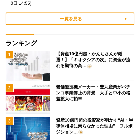
8日 14:55)
一覧を見る
ランキング
【資産10億円超・かんちさんが厳
1
選！】「キオクシアの次」に資金が流
れる期待の高…
老舗遊技機メーカー・豊丸産業がパチ
2
ンコ事業停止の背景 大手と中小の格
差拡大に拍車…
資産10億円超の投資家が明かす“AI・半
3
導体相場に乗らなかった理由” フルポ
ジション…