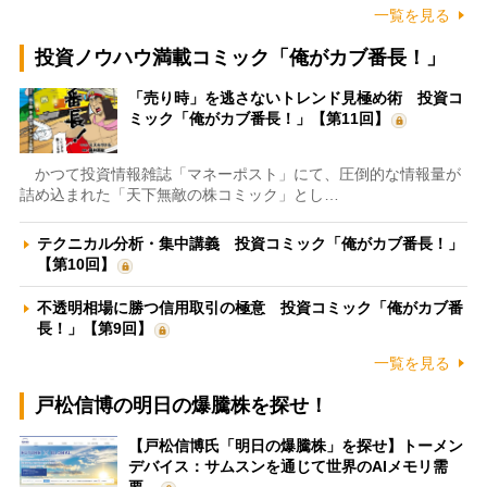
一覧を見る
投資ノウハウ満載コミック「俺がカブ番長！」
「売り時」を逃さないトレンド見極め術 投資コ
ミック「俺がカブ番長！」【第11回】
かつて投資情報雑誌「マネーポスト」にて、圧倒的な情報量が
詰め込まれた「天下無敵の株コミック」とし…
テクニカル分析・集中講義 投資コミック「俺がカブ番長！」
【第10回】
不透明相場に勝つ信用取引の極意 投資コミック「俺がカブ番
長！」【第9回】
一覧を見る
戸松信博の明日の爆騰株を探せ！
【戸松信博氏「明日の爆騰株」を探せ】トーメン
デバイス：サムスンを通じて世界のAIメモリ需
要…