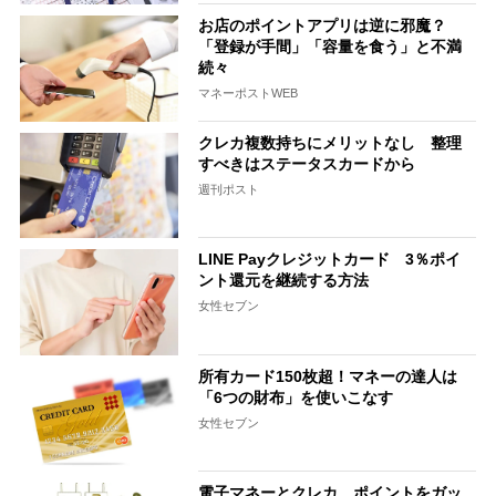
お店のポイントアプリは逆に邪魔？
「登録が手間」「容量を食う」と不満
続々
マネーポストWEB
クレカ複数持ちにメリットなし 整理
すべきはステータスカードから
週刊ポスト
LINE Payクレジットカード 3％ポイ
ント還元を継続する方法
女性セブン
所有カード150枚超！マネーの達人は
「6つの財布」を使いこなす
女性セブン
電子マネーとクレカ ポイントをガッ