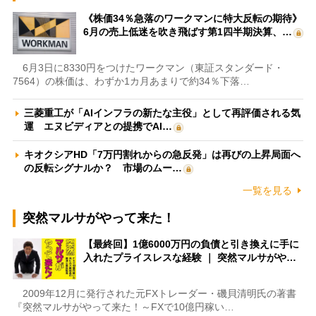
《株価34％急落のワークマンに特大反転の期待》
6月の売上低迷を吹き飛ばす第1四半期決算、…
6月3日に8330円をつけたワークマン（東証スタンダード・
7564）の株価は、わずか1カ月あまりで約34％下落…
三菱重工が「AIインフラの新たな主役」として再評価される気
運 エヌビディアとの提携でAI…
キオクシアHD「7万円割れからの急反発」は再びの上昇局面へ
の反転シグナルか？ 市場のムー…
一覧を見る
突然マルサがやって来た！
【最終回】1億6000万円の負債と引き換えに手に
入れたプライスレスな経験 ｜ 突然マルサがや…
2009年12月に発行された元FXトレーダー・磯貝清明氏の著書
『突然マルサがやって来た！～FXで10億円稼い…