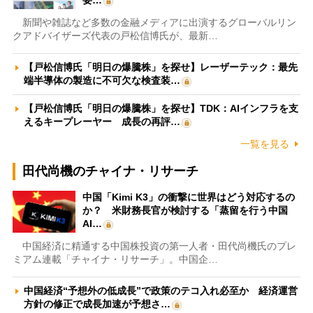
新聞や雑誌など多数の金融メディアに出演するグローバルリン
クアドバイザーズ代表の戸松信博氏が、最新…
【戸松信博氏「明日の爆騰株」を探せ】レーザーテック：最先
端半導体の製造に不可欠な検査装…
【戸松信博氏「明日の爆騰株」を探せ】TDK：AIインフラを支
えるキープレーヤー 成長の再評…
一覧を見る
田代尚機のチャイナ・リサーチ
中国「Kimi K3」の衝撃に世界はどう対応するの
か？ 米財務長官が検討する「蒸留を行う中国
AI…
中国経済に精通する中国株投資の第一人者・田代尚機氏のプレ
ミアム連載「チャイナ・リサーチ」。中国企…
中国経済“予想外の低成長”で政策のテコ入れ必至か 経済運営
方針の修正で成長加速が予想さ…