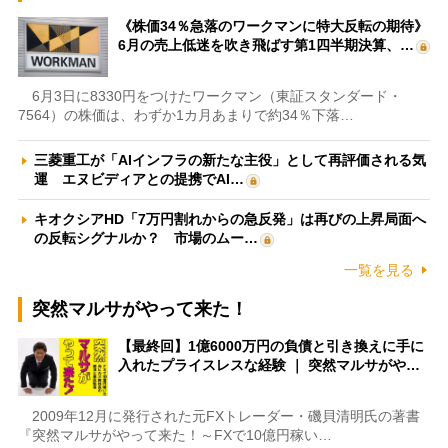
《株価34％急落のワークマンに特大反転の期待》
6月の売上低迷を吹き飛ばす第1四半期決算、…
6月3日に8330円をつけたワークマン（東証スタンダード・
7564）の株価は、わずか1カ月あまりで約34％下落…
三菱重工が「AIインフラの新たな主役」として再評価される気
運 エヌビディアとの提携でAI…
キオクシアHD「7万円割れからの急反発」は再びの上昇局面へ
の反転シグナルか？ 市場のムー…
一覧を見る
突然マルサがやって来た！
【最終回】1億6000万円の負債と引き換えに手に
入れたプライスレスな経験 ｜ 突然マルサがや…
2009年12月に発行された元FXトレーダー・磯貝清明氏の著書
『突然マルサがやって来た！～FXで10億円稼い…