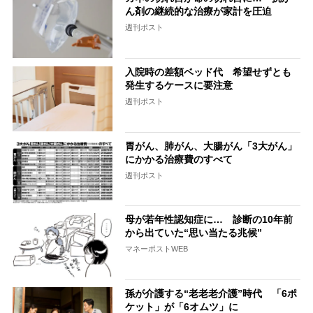
ん剤の継続的な治療が家計を圧迫
週刊ポスト
入院時の差額ベッド代 希望せずとも
発生するケースに要注意
週刊ポスト
胃がん、肺がん、大腸がん「3大がん」
にかかる治療費のすべて
週刊ポスト
母が若年性認知症に… 診断の10年前
から出ていた“思い当たる兆候”
マネーポストWEB
孫が介護する“老老老介護”時代 「6ポ
ケット」が「6オムツ」に