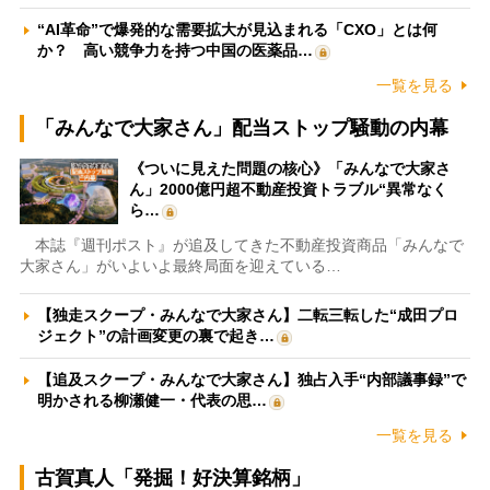
“AI革命”で爆発的な需要拡大が見込まれる「CXO」とは何
か？ 高い競争力を持つ中国の医薬品…
一覧を見る
「みんなで大家さん」配当ストップ騒動の内幕
《ついに見えた問題の核心》「みんなで大家さ
ん」2000億円超不動産投資トラブル“異常なく
ら…
本誌『週刊ポスト』が追及してきた不動産投資商品「みんなで
大家さん」がいよいよ最終局面を迎えている…
【独走スクープ・みんなで大家さん】二転三転した“成田プロ
ジェクト”の計画変更の裏で起き…
【追及スクープ・みんなで大家さん】独占入手“内部議事録”で
明かされる柳瀬健一・代表の思…
一覧を見る
古賀真人「発掘！好決算銘柄」