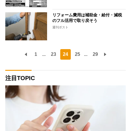
リフォーム費用は補助金・給付・減税
のフル活用で取り戻そう
週刊ポスト
1
...
23
24
25
...
29
注目TOPIC