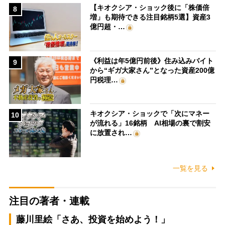
【キオクシア・ショック後に「株価倍
8
増」も期待できる注目銘柄5選】資産3
億円超・…
《利益は年5億円前後》住み込みバイト
9
から“ギガ大家さん”となった資産200億
円税理…
キオクシア・ショックで「次にマネー
10
が流れる」16銘柄 AI相場の裏で割安
に放置され…
一覧を見る
注目の著者・連載
藤川里絵「さあ、投資を始めよう！」