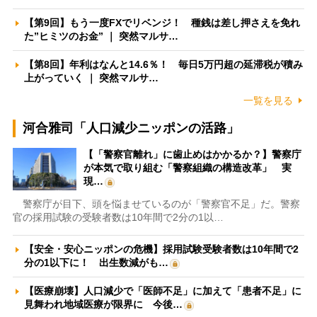
【第9回】もう一度FXでリベンジ！ 種銭は差し押さえを免れ
た”ヒミツのお金” ｜ 突然マルサ…
【第8回】年利はなんと14.6％！ 毎日5万円超の延滞税が積み
上がっていく ｜ 突然マルサ…
一覧を見る
河合雅司「人口減少ニッポンの活路」
【「警察官離れ」に歯止めはかかるか？】警察庁
が本気で取り組む「警察組織の構造改革」 実
現…
警察庁が目下、頭を悩ませているのが「警察官不足」だ。警察
官の採用試験の受験者数は10年間で2分の1以…
【安全・安心ニッポンの危機】採用試験受験者数は10年間で2
分の1以下に！ 出生数減がも…
【医療崩壊】人口減少で「医師不足」に加えて「患者不足」に
見舞われ地域医療が限界に 今後…