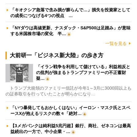
「キオクシア急落で含み損が膨らんで…」損失を投資家として
の成長につなげる4つの視点 …
「NYダウは高値更新、ナスダック・S&P500は足踏み」が意味
する米国株市場の変化 半…
一覧を見る
大前研一「ビジネス新大陸」の歩き方
「イラン戦争を利用して儲けている」利益相反と
の批判が強まるトランプファミリーの不正蓄財
疑…
トランプ大統領のファミリー信託が今年1～3月に3000回以上も
の証券取引を行っていたことが明らかになり…
「いつ暴発してもおかしくはない」イーロン・マスク氏とスペ
ースXが抱えるリスクの数々「絶対…
【3メガバンクは純利益5兆円超】銀行、商社、ゼネコンは最高
益続出の一方で、中小企業・…