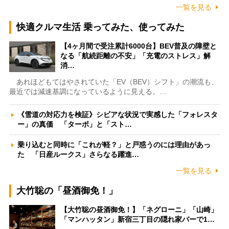
一覧を見る
快適クルマ生活 乗ってみた、使ってみた
【4ヶ月間で受注累計6000台】BEV普及の障壁と
なる「航続距離の不安」「充電のストレス」解
消…
あれほどもてはやされていた「EV（BEV）シフト」の潮流も、
最近では減速基調になっているように見える。…
《雪道の対応力を検証》シビアな状況で実感した「フォレスタ
ー」の真価 「ターボ」と「スト…
乗り込むと同時に「これが軽？」と戸惑うのには理由があっ
た 「日産ルークス」さらなる躍進…
一覧を見る
大竹聡の「昼酒御免！」
【大竹聡の昼酒御免！】「ネグローニ」「山崎」
「マンハッタン」新宿三丁目の隠れ家バーで1…