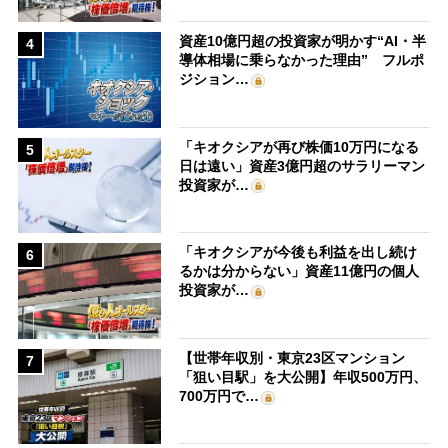
資産10億円超の投資家が明かす“AI・半
4
導体相場に乗らなかった理由” フルポ
ジション…
「キオクシアが再び株価10万円になる
5
日は遠い」資産3億円超のサラリーマン
投資家が…
「キオクシアが今後も利益を出し続け
6
るかは分からない」資産11億円の個人
投資家が…
【世帯年収別・東京23区マンション
7
「狙い目駅」を大公開】年収500万円、
700万円で…