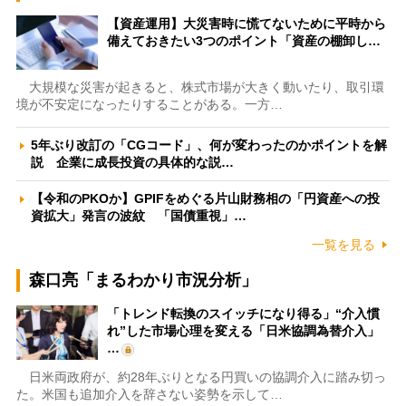
【資産運用】大災害時に慌てないために平時から
備えておきたい3つのポイント「資産の棚卸し…
大規模な災害が起きると、株式市場が大きく動いたり、取引環
境が不安定になったりすることがある。一方…
5年ぶり改訂の「CGコード」、何が変わったのかポイントを解
説 企業に成長投資の具体的な説…
【令和のPKOか】GPIFをめぐる片山財務相の「円資産への投
資拡大」発言の波紋 「国債重視」…
一覧を見る
森口亮「まるわかり市況分析」
「トレンド転換のスイッチになり得る」“介入慣
れ”した市場心理を変える「日米協調為替介入」
…
日米両政府が、約28年ぶりとなる円買いの協調介入に踏み切っ
た。米国も追加介入を辞さない姿勢を示して…