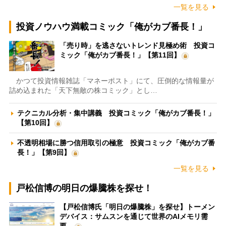
一覧を見る
投資ノウハウ満載コミック「俺がカブ番長！」
「売り時」を逃さないトレンド見極め術 投資コ
ミック「俺がカブ番長！」【第11回】
かつて投資情報雑誌「マネーポスト」にて、圧倒的な情報量が
詰め込まれた「天下無敵の株コミック」とし…
テクニカル分析・集中講義 投資コミック「俺がカブ番長！」
【第10回】
不透明相場に勝つ信用取引の極意 投資コミック「俺がカブ番
長！」【第9回】
一覧を見る
戸松信博の明日の爆騰株を探せ！
【戸松信博氏「明日の爆騰株」を探せ】トーメン
デバイス：サムスンを通じて世界のAIメモリ需
要…