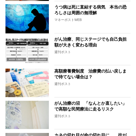
うつ病は死に直結する病気 本当の恐
ろしさは周囲の無理解
マネーポストWEB
がん治療、同じステージでも自己負担
額が大きく変わる理由
週刊ポスト
高額療養費制度 治療費の払い戻しま
で待てない場合は？
週刊ポスト
がん治療の沼 「なんとか直したい」
で高額な民間療法に走るリスク
週刊ポスト
カネの切れ目が命の切れ目に… 抗が