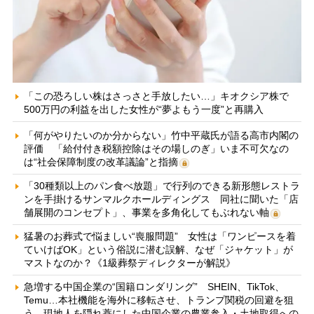
「この恐ろしい株はさっさと手放したい…」キオクシア株で
500万円の利益を出した女性が“夢よもう一度”と再購入
「何がやりたいのか分からない」竹中平蔵氏が語る高市内閣の
評価 「給付付き税額控除はその場しのぎ」いま不可欠なの
は“社会保障制度の改革議論”と指摘
「30種類以上のパン食べ放題」で行列のできる新形態レストラ
ンを手掛けるサンマルクホールディングス 同社に聞いた「店
舗展開のコンセプト」、事業を多角化してもぶれない軸
猛暑のお葬式で悩ましい“喪服問題” 女性は「ワンピースを着
ていけばOK」という俗説に潜む誤解、なぜ「ジャケット」が
マストなのか？《1級葬祭ディレクターが解説》
急増する中国企業の“国籍ロンダリング” SHEIN、TikTok、
Temu…本社機能を海外に移転させ、トランプ関税の回避を狙
う 現地人を隠れ蓑にした中国企業の農業参入・土地取得への