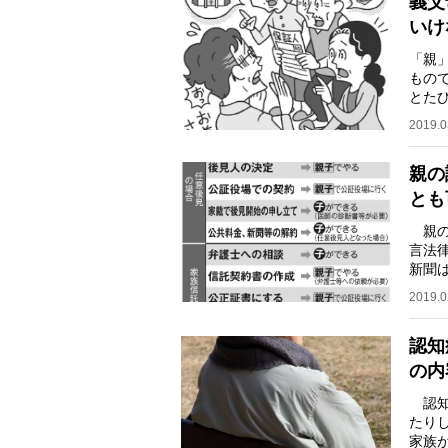
義父
いけ
「親
もの
とた
実の
2019.0
親の
とも
親の
言法
新聞
せん
2019.0
認知
の内
認知
たり
家族