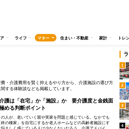
ア
ライフ
マネー
住まい・不動産
家計
トレ
ラ
1
療費・介護費用を賢く抑えるやり方から、介護施設の選び方
2
に関する体験談なども掲載しています。
介護は「在宅」か「施設」か 要介護度と金銭面
3
極める判断ポイント
の人が、老いていく親や実家を問題と感じている。なかでも
「終の棲家」を自宅にするか老人ホームなどの高齢者施設にす
4
、悩ましく感じている人は少なくないだろう。介護アドバイザ