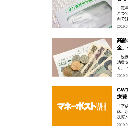
定年
とつ
面で
気が
2019.0
高齢
金」
総務省
消費支
く。〈
円、
2019.0
GW
療費
「平
休、
祝賀
型連
2019.0