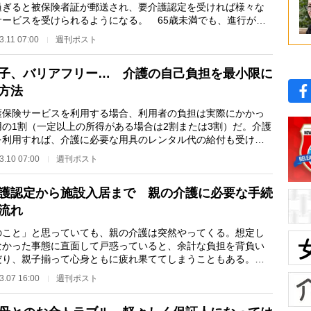
過ぎると被保険者証が郵送され、要介護認定を受ければ様々な
サービスを受けられるようになる。 65歳未満でも、進行がん
節リウマチ、脊…
3.11 07:00
週刊ポスト
子、バリアフリー… 介護の自己負担を最小限に
方法
保険サービスを利用する場合、利用者の負担は実際にかかっ
用の1割（一定以上の所得がある場合は2割または3割）だ。介護
を利用すれば、介護に必要な用具のレンタル代の給付も受けら
。 必需品であ…
3.10 07:00
週刊ポスト
護認定から施設入居まで 親の介護に必要な手続
流れ
のこと」と思っていても、親の介護は突然やってくる。想定し
なかった事態に直面して戸惑っていると、余計な負担を背負い
だり、親子揃って心身ともに疲れ果ててしまうこともある。
とっても家族に…
3.07 16:00
週刊ポスト