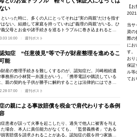
母とのお金トラブル 軽々しく保証人になっては
【お
ない
202
」といった時に、多くの人にとってそれは“実の両親”だけを指す
ではない。結婚して家庭を持っていれば“義理の両親”がいる。ひ
当サ
び義父母とお金や諸手続きを巡るトラブルに巻き込まれると、
資の
親との問題…
際の
3.03 16:00
週刊ポスト
にお
す。
認知症 “任意後見”等で子が財産整理を進めるこ
おり
可能
保証
財産の整理手続きを難しくするのが、認知症だ。川崎相続遺
ル等
律事務所の小林賢一弁護士がいう。「携帯電話や購読している
てお
は、親の契約を子供が勝手に解約することは法律的にはできま
。手続きを代行…
2.28 07:00
週刊ポスト
症の親による事故賠償を税金で肩代わりする条例
容
症患者が誤って火事を起こしたり、過失で他人に被害を与え
した場合、本人に責任能力がなくても、「監督義務者」である
が損害賠償を請求されることがある。認知症の親を持つ家族の