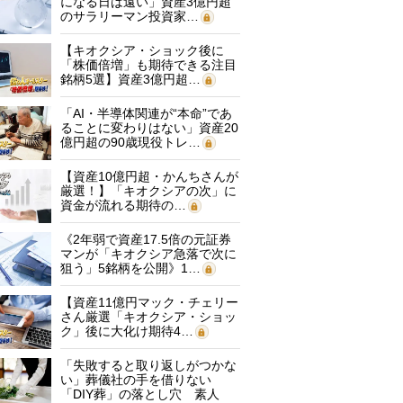
になる日は遠い」資産3億円超
のサラリーマン投資家…
【キオクシア・ショック後に
「株価倍増」も期待できる注目
銘柄5選】資産3億円超…
「AI・半導体関連が“本命”であ
ることに変わりはない」資産20
億円超の90歳現役トレ…
【資産10億円超・かんちさんが
厳選！】「キオクシアの次」に
資金が流れる期待の…
《2年弱で資産17.5倍の元証券
マンが「キオクシア急落で次に
狙う」5銘柄を公開》1…
【資産11億円マック・チェリー
さん厳選「キオクシア・ショッ
ク」後に大化け期待4…
「失敗すると取り返しがつかな
い」葬儀社の手を借りない
「DIY葬」の落とし穴 素人