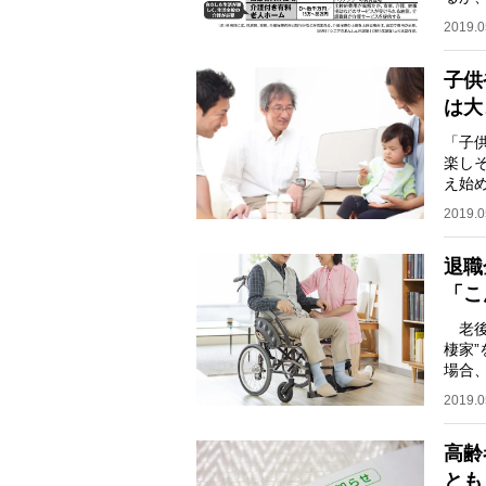
ーの
2019.0
子供
は大
「子
楽しそ
え始
小山
2019.0
退職
「こ
老後
棲家
場合
宅の
2019.0
高齢
とも