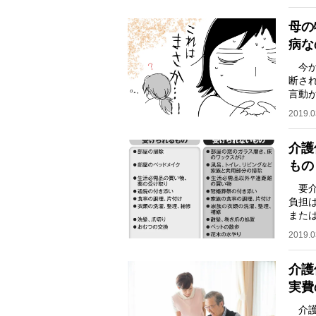
母の
病な
今か
断さ
言動
がる
2019.0
介護
もの
要介
負担
また
があ
2019.0
介護
実費
介護