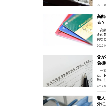
抱え
2019.0
高齢
る？
高齢
金の
費な
スは
2019.0
父が
負担
一家
た。
族に
まで
2019.0
老人
外に