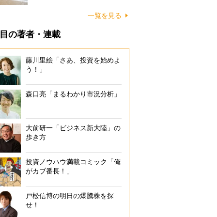
に…
一覧を見る
目の著者・連載
藤川里絵「さあ、投資を始めよ
う！」
森口亮「まるわかり市況分析」
大前研一「ビジネス新大陸」の
歩き方
投資ノウハウ満載コミック「俺
がカブ番長！」
戸松信博の明日の爆騰株を探
せ！