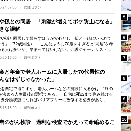
横井孝治さんが…
5.24 07:00
女性セブン
5
や孫との同居 「刺激が増えてボケ防止になる」
きな誤解
6
供や孫と同居して暮らすほうが安心だし、孫と一緒にいられて
う」（72歳男性）──こんなふうに70歳をすぎると“同居”を考
める人は多いが、早まってはいけない。介護ジャーナリストの
朝子氏はこう指…
5.20 16:00
週刊ポスト
7
金と年金で老人ホームに入居した70代男性の
8
んなはずじゃなかった」
を自宅で過ごすか、老人ホームなどの施設に入るかは、“終の
”を決める人生最後の選択である。 自宅に死ぬまで住み続ける
9
、要介護状態になればバリアフリーに改修する必要があり、自
規模や工事箇…
5.15 15:00
週刊ポスト
10
者のがん検診 過剰な検査でかえって命縮めるこ