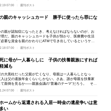
るリスクの一つ…
2.19 07:00
週刊ポスト
の親のキャッシュカード 勝手に使ったら罪にな
の親が認知症になったとき、考えなければならないのが、お
管理だ。親のキャッシュカードを子供が預かり、医療費や生活
ど必要な資金を親のかわりにATMで引き出しているというケー
珍しくない。 親…
2.18 07:00
週刊ポスト
死に母が一人暮らしに 子供の扶養親族にすれば
軽減も
の大黒柱だった父親が亡くなり、母親は一人暮らしとなっ
収入は父の遺族年金くらいしかない。さあ、誰が母親を扶養家
して面倒を見るか――親族会議の“普遍のテーマ”だろう。 それ
夫婦2人の世帯であ…
1.24 07:00
週刊ポスト
ホームから返還される入居一時金の遺産争いは意
多い