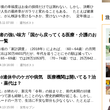
後の幸福度はお金の損得だけでは測れない。しかし、決断ひ
で人生の最終章がガラリと変わることもある。 たとえば健康
は、がん検診を受けるべきか、受けないべきか。 定年後は病
注
心配になり、毎…
5.11 07:00
週刊ポスト
者の強い味方「国から戻ってくる医療・介護のお
一覧
の「家計調査」（2018年）によれば、〈60～64歳〉の月間
出は30万4601円だが、年代を追うごとにその額は減ってい
65～69歳〉では28万1053円、〈70～74歳〉では、25万8425
さらに後期高齢者の…
4.19 16:00
週刊ポスト
10連休中のケガや病気 医療機関は開いてる？治
・薬代は？
成」が終わり、新元号「令和」の始まりと、前代未聞の10連
かつて誰も経験したことのない歴史的瞬間が起こる。しかし、
ムードの一方で、生活に不安な部分も少なくない。たとえば大
休中の診療はどう…
4.13 15:00
女性セブン