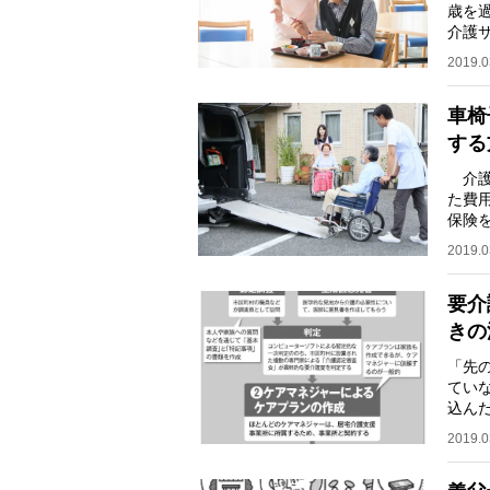
歳を
介護
や関
2019.0
車椅
する
介護
た費
保険
れる
2019.0
要介
きの
「先
てい
込ん
親に
2019.0