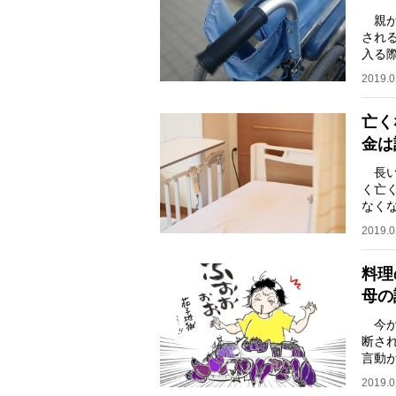
親が
される
入る
～3
2019.0
亡く
金は
長い
く亡
なく
療費は
2019.0
料理
母の
今か
断さ
言動
がる
2019.0