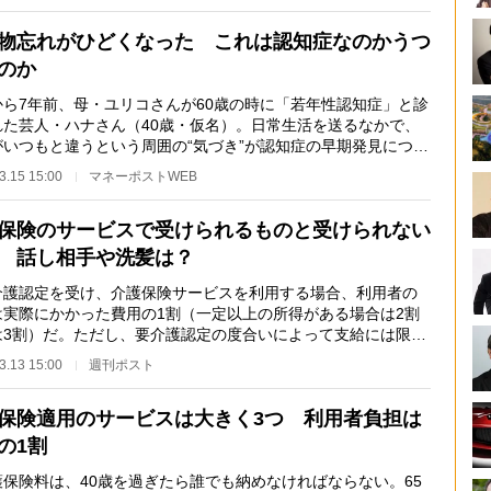
物忘れがひどくなった これは認知症なのかうつ
のか
ら7年前、母・ユリコさんが60歳の時に「若年性認知症」と診
れた芸人・ハナさん（40歳・仮名）。日常生活を送るなかで、
がいつもと違うという周囲の“気づき”が認知症の早期発見につな
というが、「…
3.15 15:00
マネーポストWEB
保険のサービスで受けられるものと受けられない
 話し相手や洗髪は？
護認定を受け、介護保険サービスを利用する場合、利用者の
は実際にかかった費用の1割（一定以上の所得がある場合は2割
は3割）だ。ただし、要介護認定の度合いによって支給には限度
るため、親の状…
3.13 15:00
週刊ポスト
保険適用のサービスは大きく3つ 利用者負担は
の1割
保険料は、40歳を過ぎたら誰でも納めなければならない。65