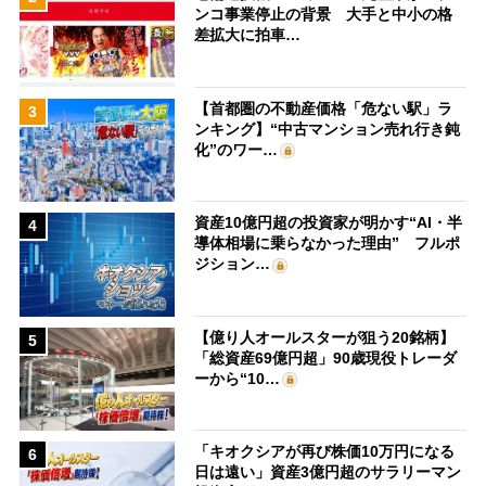
ンコ事業停止の背景 大手と中小の格
差拡大に拍車…
【首都圏の不動産価格「危ない駅」ラ
3
ンキング】“中古マンション売れ行き鈍
化”のワー…
資産10億円超の投資家が明かす“AI・半
4
導体相場に乗らなかった理由” フルポ
ジション…
【億り人オールスターが狙う20銘柄】
5
「総資産69億円超」90歳現役トレーダ
ーから“10…
「キオクシアが再び株価10万円になる
6
日は遠い」資産3億円超のサラリーマン