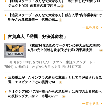
【独走スクープ・みんなで大家さん】二転三転した“成田プロ
ジェクト”の計画変更の裏で起き…
【追及スクープ・みんなで大家さん】独占入手“内部議事録”で
明かされる柳瀬健一・代表の思…
一覧を見る
古賀真人「発掘！好決算銘柄」
《株価34％急落のワークマンに特大反転の期待》
6月の売上低迷を吹き飛ばす第1四半期決算、…
6月3日に8330円をつけたワークマン（東証スタンダード・
7564）の株価は、わずか1カ月あまりで約34％下落…
三菱重工が「AIインフラの新たな主役」として再評価される気
運 エヌビディアとの提携でAI…
キオクシアHD「7万円割れからの急反発」は再びの上昇局面へ
の反転シグナルか？ 市場のムー…
一覧を見る