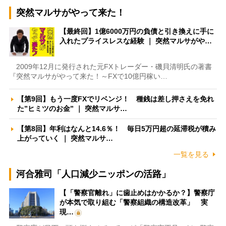
突然マルサがやって来た！
【最終回】1億6000万円の負債と引き換えに手に
入れたプライスレスな経験 ｜ 突然マルサがや…
2009年12月に発行された元FXトレーダー・磯貝清明氏の著書
『突然マルサがやって来た！～FXで10億円稼い…
【第9回】もう一度FXでリベンジ！ 種銭は差し押さえを免れ
た”ヒミツのお金” ｜ 突然マルサ…
【第8回】年利はなんと14.6％！ 毎日5万円超の延滞税が積み
上がっていく ｜ 突然マルサ…
一覧を見る
河合雅司「人口減少ニッポンの活路」
【「警察官離れ」に歯止めはかかるか？】警察庁
が本気で取り組む「警察組織の構造改革」 実
現…