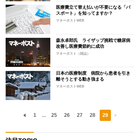
医療費立て替え払いが不要になる「パ
スポート」を知ってますか？
マネーポストWEB
森永卓郎氏 ライザップ挑戦で糖尿病
改善し医療費節約に成功
マネーポスト（雑誌）
日本の医療制度 病院から患者を引き
離そうとする動き強まる
マネーポストWEB
1
...
25
26
27
28
29