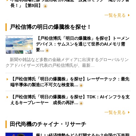
長！」【第9回】
一覧を見る
戸松信博の明日の爆騰株を探せ！
【戸松信博氏「明日の爆騰株」を探せ】トーメン
デバイス：サムスンを通じて世界のAIメモリ需
要…
新聞や雑誌など多数の金融メディアに出演するグローバルリン
クアドバイザーズ代表の戸松信博氏が、最新…
【戸松信博氏「明日の爆騰株」を探せ】レーザーテック：最先
端半導体の製造に不可欠な検査装…
【戸松信博氏「明日の爆騰株」を探せ】TDK：AIインフラを支
えるキープレーヤー 成長の再評…
一覧を見る
田代尚機のチャイナ・リサーチ
厳しい経済情勢をどう打開するか？中国の下半期