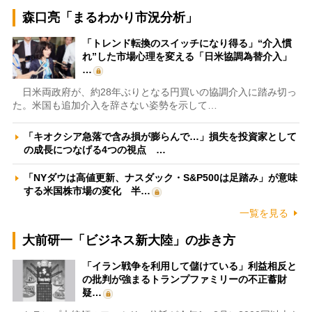
森口亮「まるわかり市況分析」
「トレンド転換のスイッチになり得る」“介入慣
れ”した市場心理を変える「日米協調為替介入」
…
日米両政府が、約28年ぶりとなる円買いの協調介入に踏み切っ
た。米国も追加介入を辞さない姿勢を示して…
「キオクシア急落で含み損が膨らんで…」損失を投資家として
の成長につなげる4つの視点 …
「NYダウは高値更新、ナスダック・S&P500は足踏み」が意味
する米国株市場の変化 半…
一覧を見る
大前研一「ビジネス新大陸」の歩き方
「イラン戦争を利用して儲けている」利益相反と
の批判が強まるトランプファミリーの不正蓄財
疑…