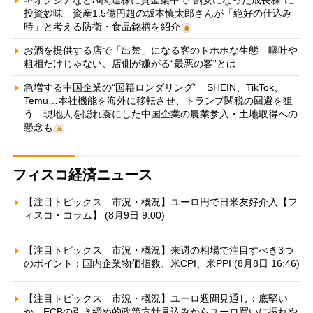
キオクシアなどAI関連株に資金集中で“割安になった成長株”に
投資妙味 資産1.5億円超の坂本慎太郎さんが「絶好の仕込み
時」と考える防衛・食品銘柄を紹介
お酒を提供する店で「出禁」になる客のトホホな生態 嘔吐や
粗相だけじゃない、店側が嫌がる“最悪の客”とは
急増する中国企業の“国籍ロンダリング” SHEIN、TikTok、
Temu…本社機能を海外に移転させ、トランプ関税の回避を狙
う 現地人を隠れ蓑にした中国企業の農業参入・土地取得への
懸念も
フィスコ経済ニュース
【注目トピックス 市況・概況】ユーロ円で日米友好介入【フ
ィスコ・コラム】 (8月9日 9:00)
【注目トピックス 市況・概況】来週の相場で注目すべき3つ
のポイント：国内企業物価指数、米CPI、米PPI (8月8日 16:46)
【注目トピックス 市況・概況】ユーロ週間見通し：底堅い
か、ECBの引き締め的政策方針見込みからユーロ買いに振れや