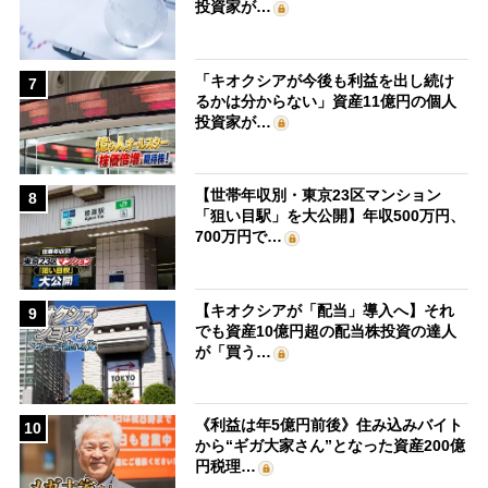
投資家が…
「キオクシアが今後も利益を出し続け
7
るかは分からない」資産11億円の個人
投資家が…
【世帯年収別・東京23区マンション
8
「狙い目駅」を大公開】年収500万円、
700万円で…
【キオクシアが「配当」導入へ】それ
9
でも資産10億円超の配当株投資の達人
が「買う…
《利益は年5億円前後》住み込みバイト
10
から“ギガ大家さん”となった資産200億
円税理…