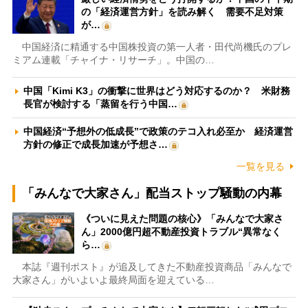
の「経済運営方針」を読み解く 需要不足対策
が…
中国経済に精通する中国株投資の第一人者・田代尚機氏のプレ
ミアム連載「チャイナ・リサーチ」。中国の…
中国「Kimi K3」の衝撃に世界はどう対応するのか？ 米財務
長官が検討する「蒸留を行う中国…
中国経済“予想外の低成長”で政策のテコ入れ必至か 経済運営
方針の修正で成長加速が予想さ…
一覧を見る
「みんなで大家さん」配当ストップ騒動の内幕
《ついに見えた問題の核心》「みんなで大家さ
ん」2000億円超不動産投資トラブル“異常なく
ら…
本誌『週刊ポスト』が追及してきた不動産投資商品「みんなで
大家さん」がいよいよ最終局面を迎えている…