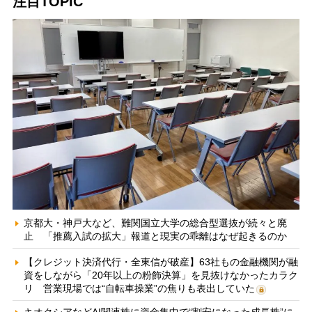
注目TOPIC
京都大・神戸大など、難関国立大学の総合型選抜が続々と廃
止 「推薦入試の拡大」報道と現実の乖離はなぜ起きるのか
【クレジット決済代行・全東信が破産】63社もの金融機関が融
資をしながら「20年以上の粉飾決算」を見抜けなかったカラク
リ 営業現場では“自転車操業”の焦りも表出していた