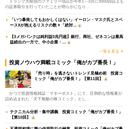
トランプ大統領のファミリー信託が今年1～3月に3000回以上も
の証券取引を行っていたことが明らかになり…
「いつ暴発してもおかしくはない」イーロン・マスク氏とスペ
ースXが抱えるリスクの数々「絶対…
【3メガバンクは純利益5兆円超】銀行、商社、ゼネコンは最高
益続出の一方で、中小企業・…
一覧を見る
投資ノウハウ満載コミック「俺がカブ番長！」
「売り時」を逃さないトレンド見極め術 投資コ
ミック「俺がカブ番長！」【第11回】
かつて投資情報雑誌「マネーポスト」にて、圧倒的な情報量が
詰め込まれた「天下無敵の株コミック」とし…
テクニカル分析・集中講義 投資コミック「俺がカブ番長！」
【第10回】
不透明相場に勝つ信用取引の極意 投資コミック「俺がカブ番