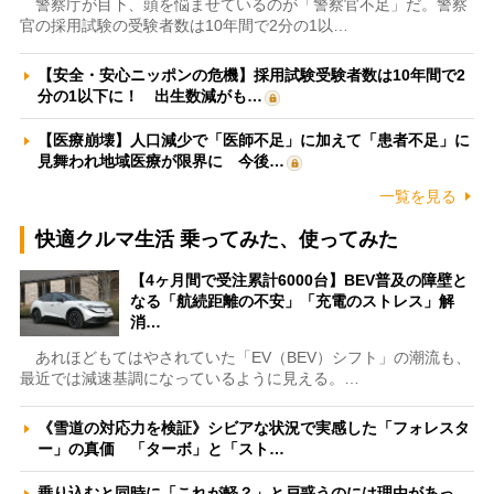
警察庁が目下、頭を悩ませているのが「警察官不足」だ。警察
官の採用試験の受験者数は10年間で2分の1以…
【安全・安心ニッポンの危機】採用試験受験者数は10年間で2
分の1以下に！ 出生数減がも…
【医療崩壊】人口減少で「医師不足」に加えて「患者不足」に
見舞われ地域医療が限界に 今後…
一覧を見る
快適クルマ生活 乗ってみた、使ってみた
【4ヶ月間で受注累計6000台】BEV普及の障壁と
なる「航続距離の不安」「充電のストレス」解
消…
あれほどもてはやされていた「EV（BEV）シフト」の潮流も、
最近では減速基調になっているように見える。…
《雪道の対応力を検証》シビアな状況で実感した「フォレスタ
ー」の真価 「ターボ」と「スト…
乗り込むと同時に「これが軽？」と戸惑うのには理由があっ