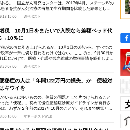
ある。 国立がん研究センターは、2017年4月、ステージIVの
ん患者を抗がん剤治療の有無で生存期間を比較した結果とし
75歳未満では…
9.18 15:00
週刊ポスト
増税 10月1日をまたいで入院なら差額ベッド代
％→10％に
税が10％に引き上げられるが、10月1日の0時から、すべての
で税率が一斉に切り替わるわけではない。ここでは、9月30日か
0月1日にかけて、医療・介護や観光総裁の増税事情を紹介しよ
Q：月をまたいで…
8.30 07:00
週刊ポスト
便秘症の人は「年間122万円の損失」か 便秘対
はキウイを
でいる人は多いものの、体質の問題として片づけられること
かった「便秘」。初めて慢性便秘症診療ガイドラインが発行さ
は、わずか２年前の2017年10月のことで、それまで病気とし
識されること自…
8.06 16:00
マネーポストWEB