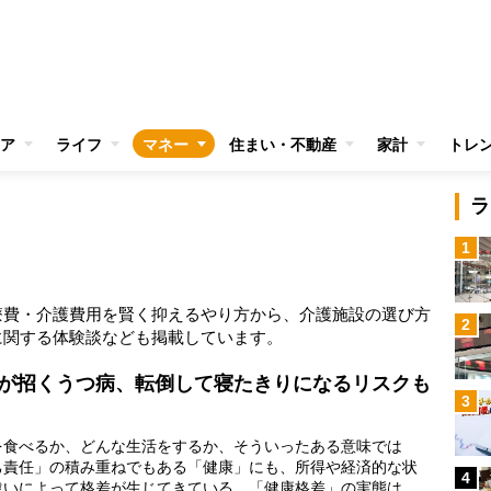
ア
ライフ
マネー
住まい・不動産
家計
トレ
ラ
1
療費・介護費用を賢く抑えるやり方から、介護施設の選び方
2
に関する体験談なども掲載しています。
が招くうつ病、転倒して寝たきりになるリスクも
3
食べるか、どんな生活をするか、そういったある意味では
己責任」の積み重ねでもある「健康」にも、所得や経済的な状
4
違いによって格差が生じてきている。「健康格差」の実態はど