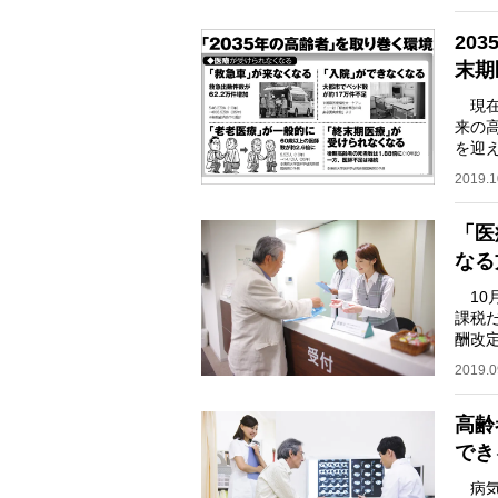
20
末期
現在
来の
を迎え
てい
2019.1
「医
なる
10
課税
酬改
る支
2019.0
高齢
でき
病気