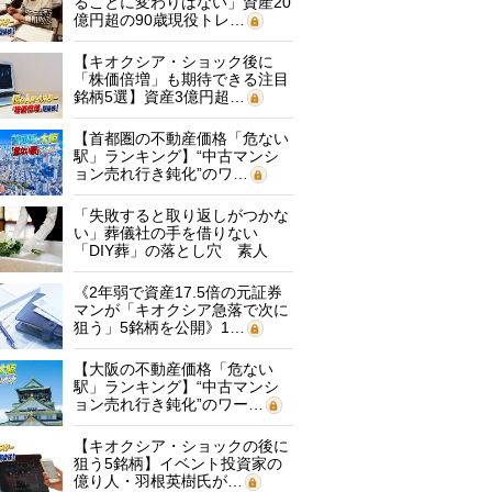
ることに変わりはない」資産20
億円超の90歳現役トレ…
【キオクシア・ショック後に
「株価倍増」も期待できる注目
銘柄5選】資産3億円超…
【首都圏の不動産価格「危ない
駅」ランキング】“中古マンシ
ョン売れ行き鈍化”のワ…
「失敗すると取り返しがつかな
い」葬儀社の手を借りない
「DIY葬」の落とし穴 素人
に…
《2年弱で資産17.5倍の元証券
マンが「キオクシア急落で次に
狙う」5銘柄を公開》1…
【大阪の不動産価格「危ない
駅」ランキング】“中古マンシ
ョン売れ行き鈍化”のワー…
【キオクシア・ショックの後に
狙う5銘柄】イベント投資家の
億り人・羽根英樹氏が…