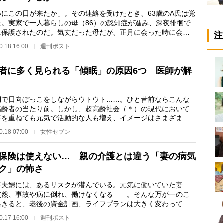
いにこの日が来たか」。その連絡を受けたとき、63歳のA氏は覚
た。実家で一人暮らしの母（86）の認知症が進み、深夜徘徊で
に保護されたのだ。気丈だった母だが、正月に会った時に会話
注
み合わず、“も…
0.18 16:00
週刊ポスト
者に多く見られる「傾眠」の原因6つ 医師が解
で日向ぼっこをしながらウトウト……。ひと昔前ならこんな
高齢者の当たり前。しかし、超高齢社会（＊）の現代において
年を重ねても元気で活動的な人も増え、イメージはさまざまに
った。【＊全人口…
0.18 07:00
女性セブン
保険は使えない… 親の介護とは違う「妻の病気
ク」の怖さ
夫婦には、あるリスクが潜んでいる。元気に働いていた妻
突然、事故や病に倒れ、働けなくなる――。そんな万が一のこ
起きると、老後の資金計画、ライフプランは大きく変わってく
 平均寿命は女性の…
0.17 16:00
週刊ポスト