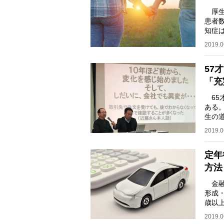
厚生
患者
知症
均発症
2019.0
57
「充
65
ある
生の
う。
2019.0
定年
方法
金融
形成
歳以上
いる
2019.0