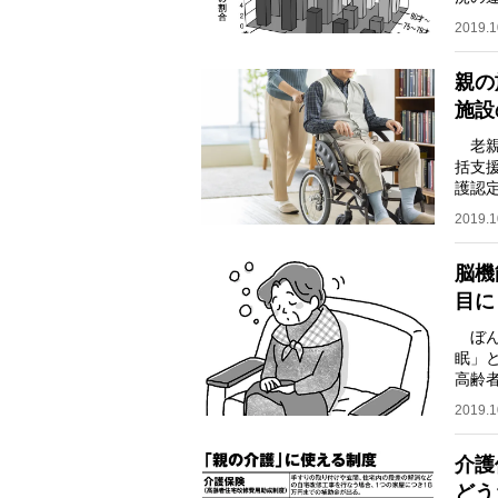
のよ
2019.1
親の
施設
老親
括支
護認
段階
2019.1
脳機
目に
ぼん
眠」
高齢者
でも
2019.1
介護
どう