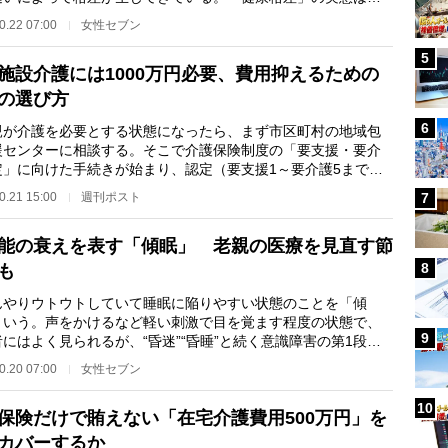
うなものなのか。…
0.22 07:00
女性セブン
5
施設介護には1000万円必要、費用抑えるための
の選び方
6
が介護を必要とする状態になったら、まず市区町村の地域包
援センターに相談する。そこで介護保険制度の「要支援・要介
定」に向けた手続きが始まり、認定（要支援1～要介護5までの7
）されれば、介…
0.21 15:00
週刊ポスト
7
能の衰えを表す「傾眠」 老親の医療を見直す節
8
も
やりウトウトしていて睡眠に陥りやすい状態のことを「傾
という。声をかけるなど軽い刺激で目を覚ます程度の状態で、
9
にはよく見られるが、“昏迷”“昏睡”と続く意識障害の第1段階
あるという。その…
0.20 07:00
女性セブン
10
保険だけで賄えない「在宅介護費用500万円」を
カバーするか