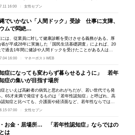
ている。 愛知…
7.11 16:00
女性セブン
縄でいかない「人間ドック」受診 仕事に支障、
ウムで悶絶…
には、従業員に対して健康診断を受けさせる義務がある。厚
働省が平成28年に実施した「国民生活基礎調査」によれば、20
上で過去1年間に健診や人間ドックを受けたことがある人は
3％。従業員の健康維…
7.04 16:00
マネーポストWEB
知症になっても変わらず暮らせるように」 若年
知症の集いが目指す場所
症といえば高齢者の病気と思われがちだが、若い世代でも発
る。65才未満で発症するものは「若年性認知症」と呼ばれ、高
の認知症と比べても、介護面や経済面など、若年性ならではの
も少なくない。…
6.15 07:00
女性セブン
・お金・居場所… 「若年性認知症」ならではの
とは