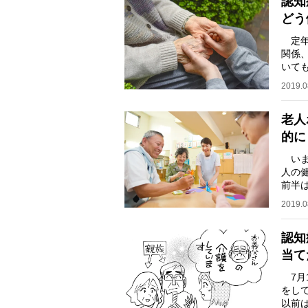
認知
どう
定年
関係
いて
大の
2019.0
老人
的に
いま
人の健
前半
もで
2019.0
認知
当て
7月
をし
以前