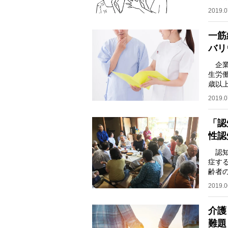
とし
2019.0
一筋
バリ
企業
生労
歳以
67.
2019.0
「認
性認
認知
症す
齢者
難題
2019.0
介護
難題