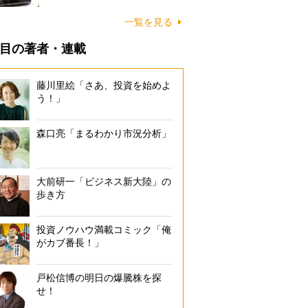
一覧を見る
目の著者・連載
藤川里絵「さあ、投資を始めよ
う！」
森口亮「まるわかり市況分析」
大前研一「ビジネス新大陸」の
歩き方
投資ノウハウ満載コミック「俺
がカブ番長！」
戸松信博の明日の爆騰株を探
せ！