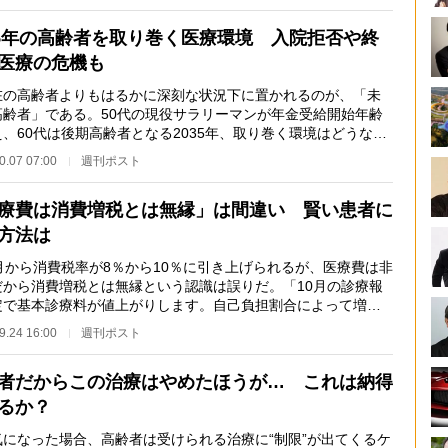
35年の高齢者を取り巻く医療環境 入院拒否や終
医療の危機も
の高齢者よりもはるかに深刻な状況下に置かれるのが、「未
高齢者」である。50代の現役サラリーマンが年金受給開始年齢
、60代は後期高齢者となる2035年、取り巻く環境はどうなっ
るのか―─。 内…
0.07 07:00
週刊ポスト
療費は消費増税とは無縁」は間違い 賢い患者に
方法は
月から消費税率が8％から10％に引き上げられるが、医療費は非
だから消費増税とは無縁という認識は誤りだ。「10月の診療報
定で基本診療料が値上がりします。自己負担割合によって増え
払額は変わりま…
9.24 16:00
週刊ポスト
者だからこの治療はやめたほうが… これは納得
るか？
になった場合、高齢者は受けられる治療に“制限”が出てくるケ