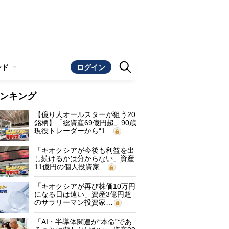
ンド
ログイン
ンキング
【億り人オールスターが狙う20
銘柄】「総資産69億円超」90歳
現役トレーダーから“1…
「キオクシアが今後も利益を出
し続けるかは分からない」資産
11億円の個人投資家…
「キオクシアが再び株価10万円
になる日は遠い」資産3億円超
のサラリーマン投資家…
「AI・半導体関連が“本命”であ