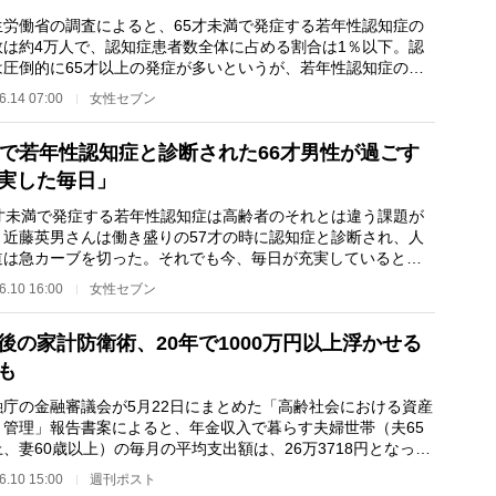
労働省の調査によると、65才未満で発症する若年性認知症の
数は約4万人で、認知症患者数全体に占める割合は1％以下。認
は圧倒的に65才以上の発症が多いというが、若年性認知症の平
年齢は51才。…
6.14 07:00
女性セブン
才で若年性認知症と診断された66才男性が過ごす
実した毎日」
才未満で発症する若年性認知症は高齢者のそれとは違う課題が
。近藤英男さんは働き盛りの57才の時に認知症と診断され、人
道は急カーブを切った。それでも今、毎日が充実しているとい
女性記者Nが、近…
6.10 16:00
女性セブン
後の家計防衛術、20年で1000万円以上浮かせる
も
庁の金融審議会が5月22日にまとめた「高齢社会における資産
・管理」報告書案によると、年金収入で暮らす夫婦世帯（夫65
、妻60歳以上）の毎月の平均支出額は、26万3718円となって
（出典は総務省…
6.10 15:00
週刊ポスト