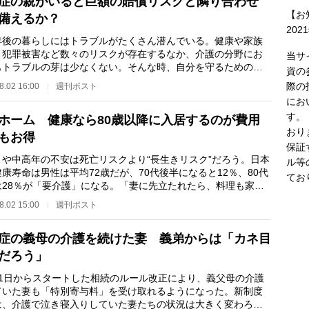
症の親がいると巨額の賠償リスクと隣り合わせ
【お
備えるか？
202
後の暮らしにはトラブルがたくさん潜んでいる。健康や家族
、犯罪被害など数々のリスクが存在するなか、介護の分野にお
当サ
もトラブルの芽は少なくない。そんな時、自分を守るための最
資の
武器になるのが“…
際の
8.02 16:00
週刊ポスト
にお
す。
ホーム 健康なら80歳以降に入居するのが費用
おり
もお得
保証
や中高年の不安は死亡リスクより“長生きリスク”だろう。日本
ル等
康寿命は男性は平均72歳だが、70代後半になると12％、80代
てお
は28％が「要介護」になる。「妻に先立たれたら、料理も家事
きないから老…
8.02 15:00
週刊ポスト
症の義母の介護を続けた妻 義弟からは「カネ目
だろう」
1日からスタートした相続のルール改正により、義父母の介護
ていた妻も「特別寄与料」を受け取れるようになった。新制度
は、介護で泣き寝入りしていた妻たちの状況は大きく変わろう