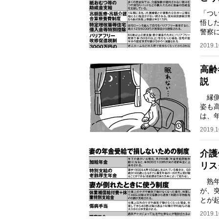
「つ
悟し
警察
が噛
2019.1
高齢
説
縁側
姿も
は、
広が
2019.1
介護
リス
熟年
が、
とが
る。
2019.1