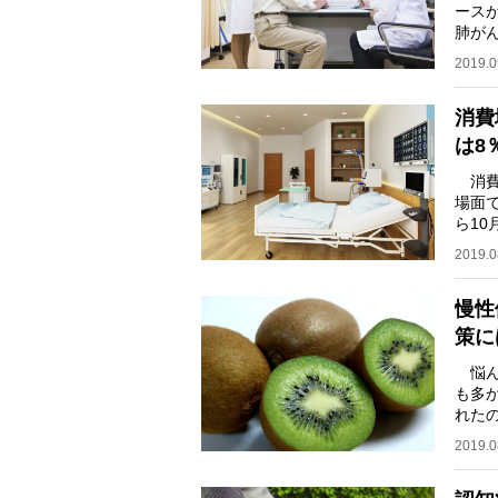
ースが
肺が
て、〈
2019.0
消費
は8
消費
場面
ら1
う。
2019.0
慢性
策に
悩ん
も多
れたの
て認
2019.0