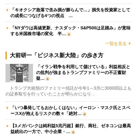
「キオクシア急落で含み損が膨らんで…」損失を投資家として
の成長につなげる4つの視点 …
「NYダウは高値更新、ナスダック・S&P500は足踏み」が意味
する米国株市場の変化 半…
一覧を見る
大前研一「ビジネス新大陸」の歩き方
「イラン戦争を利用して儲けている」利益相反と
の批判が強まるトランプファミリーの不正蓄財
疑…
トランプ大統領のファミリー信託が今年1～3月に3000回以上も
の証券取引を行っていたことが明らかになり…
「いつ暴発してもおかしくはない」イーロン・マスク氏とスペ
ースXが抱えるリスクの数々「絶対…
【3メガバンクは純利益5兆円超】銀行、商社、ゼネコンは最高
益続出の一方で、中小企業・…