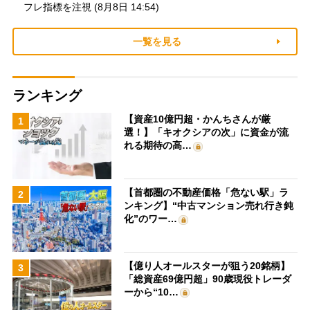
フレ指標を注視 (8月8日 14:54)
一覧を見る
ランキング
【資産10億円超・かんちさんが厳
1
選！】「キオクシアの次」に資金が流
れる期待の高…
【首都圏の不動産価格「危ない駅」ラ
2
ンキング】“中古マンション売れ行き鈍
化”のワー…
【億り人オールスターが狙う20銘柄】
3
「総資産69億円超」90歳現役トレーダ
ーから“10…