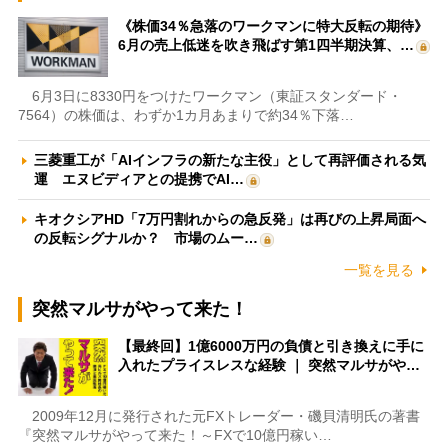
《株価34％急落のワークマンに特大反転の期待》
6月の売上低迷を吹き飛ばす第1四半期決算、…
6月3日に8330円をつけたワークマン（東証スタンダード・
7564）の株価は、わずか1カ月あまりで約34％下落…
三菱重工が「AIインフラの新たな主役」として再評価される気
運 エヌビディアとの提携でAI…
キオクシアHD「7万円割れからの急反発」は再びの上昇局面へ
の反転シグナルか？ 市場のムー…
一覧を見る
突然マルサがやって来た！
【最終回】1億6000万円の負債と引き換えに手に
入れたプライスレスな経験 ｜ 突然マルサがや…
2009年12月に発行された元FXトレーダー・磯貝清明氏の著書
『突然マルサがやって来た！～FXで10億円稼い…