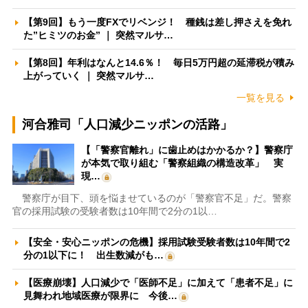
【第9回】もう一度FXでリベンジ！ 種銭は差し押さえを免れ
た”ヒミツのお金” ｜ 突然マルサ…
【第8回】年利はなんと14.6％！ 毎日5万円超の延滞税が積み
上がっていく ｜ 突然マルサ…
一覧を見る
河合雅司「人口減少ニッポンの活路」
【「警察官離れ」に歯止めはかかるか？】警察庁
が本気で取り組む「警察組織の構造改革」 実
現…
警察庁が目下、頭を悩ませているのが「警察官不足」だ。警察
官の採用試験の受験者数は10年間で2分の1以…
【安全・安心ニッポンの危機】採用試験受験者数は10年間で2
分の1以下に！ 出生数減がも…
【医療崩壊】人口減少で「医師不足」に加えて「患者不足」に
見舞われ地域医療が限界に 今後…