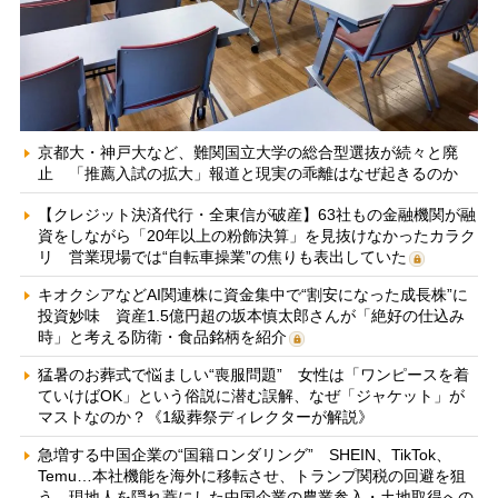
京都大・神戸大など、難関国立大学の総合型選抜が続々と廃
止 「推薦入試の拡大」報道と現実の乖離はなぜ起きるのか
【クレジット決済代行・全東信が破産】63社もの金融機関が融
資をしながら「20年以上の粉飾決算」を見抜けなかったカラク
リ 営業現場では“自転車操業”の焦りも表出していた
キオクシアなどAI関連株に資金集中で“割安になった成長株”に
投資妙味 資産1.5億円超の坂本慎太郎さんが「絶好の仕込み
時」と考える防衛・食品銘柄を紹介
猛暑のお葬式で悩ましい“喪服問題” 女性は「ワンピースを着
ていけばOK」という俗説に潜む誤解、なぜ「ジャケット」が
マストなのか？《1級葬祭ディレクターが解説》
急増する中国企業の“国籍ロンダリング” SHEIN、TikTok、
Temu…本社機能を海外に移転させ、トランプ関税の回避を狙
う 現地人を隠れ蓑にした中国企業の農業参入・土地取得への