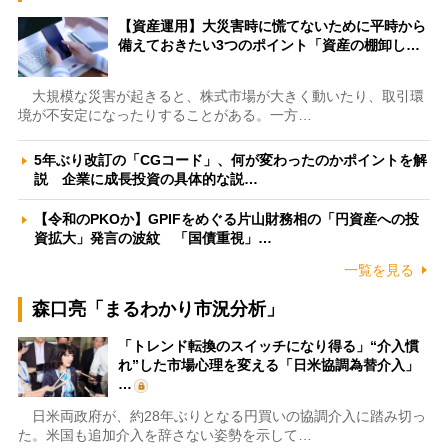
【資産運用】大災害時に慌てないために平時から
備えておきたい3つのポイント「資産の棚卸し…
大規模な災害が起きると、株式市場が大きく動いたり、取引環
境が不安定になったりすることがある。一方…
5年ぶり改訂の「CGコード」、何が変わったのかポイントを解
説 企業に成長投資の具体的な説…
【令和のPKOか】GPIFをめぐる片山財務相の「円資産への投
資拡大」発言の波紋 「国債重視」…
一覧を見る
森口亮「まるわかり市況分析」
「トレンド転換のスイッチになり得る」“介入慣
れ”した市場心理を変える「日米協調為替介入」
…
日米両政府が、約28年ぶりとなる円買いの協調介入に踏み切っ
た。米国も追加介入を辞さない姿勢を示して…