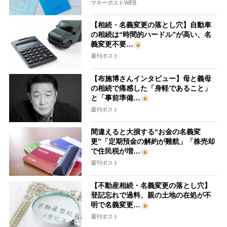
マネーポストWEB
【相続・名義変更の落とし穴】自動車
の相続は“時間的ハードル”が高い、名
義変更不要…
週刊ポスト
【布施博さんインタビュー】母と義母
の相続で痛感した「身軽であること」
と「事前準備…
週刊ポスト
間違えると大損する“お金の名義変
更”「定期預金の解約が難航」「株売却
で住民税が増…
週刊ポスト
【不動産相続・名義変更の落とし穴】
登記忘れで過料、親の土地の在処が不
明で名義変更…
週刊ポスト