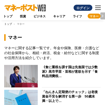
ログイン
トップ
投資
ビジネス
キャリア
ライフ
マネー
トップ
マネー
マネー
マネーに関する記事一覧です。年金や保険、医療・介護など
の社会保障から、相続・終活、税金・給付などに関する制度
や活用方法を紹介しています。
《食に重税を課す国は先進国では少数
派》高市早苗・首相が意欲を示す「食
料品消費税…
「ねんきん定期便のチェック」は老後
資金不安を解消する第一歩 50歳未
満・以上で…