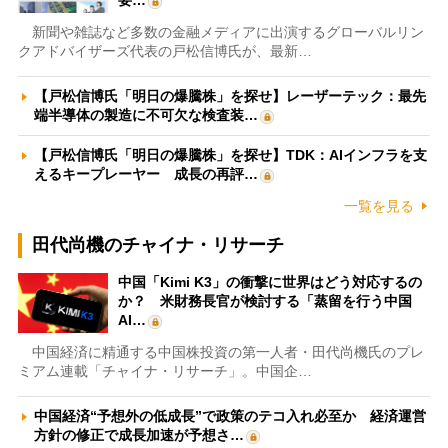
新聞や雑誌など多数の金融メディアに出演するグローバルリン
クアドバイザーズ代表の戸松信博氏が、最新…
【戸松信博氏「明日の爆騰株」を探せ】レーザーテック：最先
端半導体の製造に不可欠な検査装…
【戸松信博氏「明日の爆騰株」を探せ】TDK：AIインフラを支
えるキープレーヤー 成長の再評…
一覧を見る
田代尚機のチャイナ・リサーチ
中国「Kimi K3」の衝撃に世界はどう対応するの
か？ 米財務長官が検討する「蒸留を行う中国
AI…
中国経済に精通する中国株投資の第一人者・田代尚機氏のプレ
ミアム連載「チャイナ・リサーチ」。中国企…
中国経済“予想外の低成長”で政策のテコ入れ必至か 経済運営
方針の修正で成長加速が予想さ…