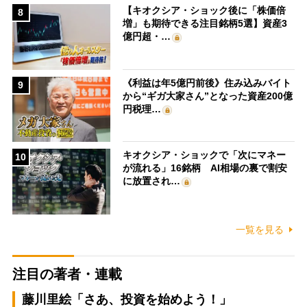
【キオクシア・ショック後に「株価倍
8
増」も期待できる注目銘柄5選】資産3
億円超・…
《利益は年5億円前後》住み込みバイト
9
から“ギガ大家さん”となった資産200億
円税理…
キオクシア・ショックで「次にマネー
10
が流れる」16銘柄 AI相場の裏で割安
に放置され…
一覧を見る
注目の著者・連載
藤川里絵「さあ、投資を始めよう！」