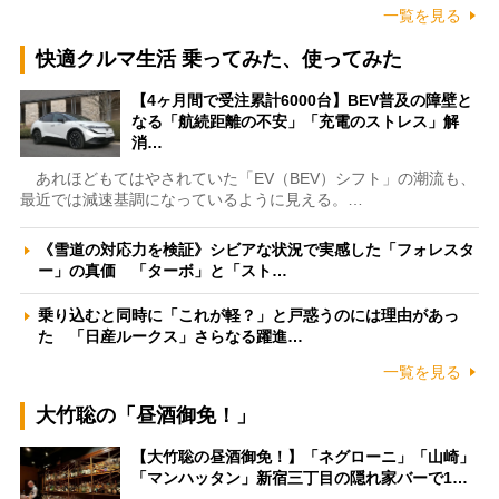
一覧を見る
快適クルマ生活 乗ってみた、使ってみた
【4ヶ月間で受注累計6000台】BEV普及の障壁と
なる「航続距離の不安」「充電のストレス」解
消…
あれほどもてはやされていた「EV（BEV）シフト」の潮流も、
最近では減速基調になっているように見える。…
《雪道の対応力を検証》シビアな状況で実感した「フォレスタ
ー」の真価 「ターボ」と「スト…
乗り込むと同時に「これが軽？」と戸惑うのには理由があっ
た 「日産ルークス」さらなる躍進…
一覧を見る
大竹聡の「昼酒御免！」
【大竹聡の昼酒御免！】「ネグローニ」「山崎」
「マンハッタン」新宿三丁目の隠れ家バーで1…