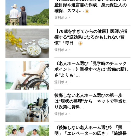
産目録や遺言書の作成、身元保証人の
確保、スマホ…
週刊ポスト
【70歳をすぎてからの健康】医師が指
摘する“逆効果になるかもしれない習
慣”「毎日…
週刊ポスト
《老人ホーム選び「見学時のチェック
ポイント」》重視すべきは“設備の新し
さ”よりも“…
週刊ポスト
後悔しない老人ホーム選びの第一歩
は“現状の整理”から ネットで手当た
り次第に資料…
週刊ポスト
《後悔しない老人ホーム選び》「照
明」「エレベーターの広さ」「施設長