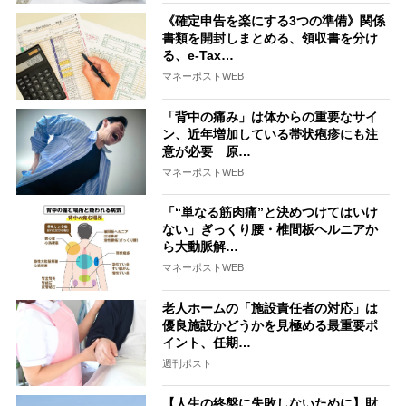
《確定申告を楽にする3つの準備》関係
書類を開封しまとめる、領収書を分け
る、e-Tax…
マネーポストWEB
「背中の痛み」は体からの重要なサイ
ン、近年増加している帯状疱疹にも注
意が必要 原…
マネーポストWEB
「“単なる筋肉痛”と決めつけてはいけ
ない」ぎっくり腰・椎間板ヘルニアか
ら大動脈解…
マネーポストWEB
老人ホームの「施設責任者の対応」は
優良施設かどうかを見極める最重要ポ
イント、任期…
週刊ポスト
【人生の終盤に失敗しないために】財