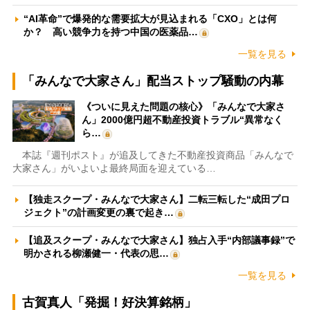
“AI革命”で爆発的な需要拡大が見込まれる「CXO」とは何
か？ 高い競争力を持つ中国の医薬品…
一覧を見る
「みんなで大家さん」配当ストップ騒動の内幕
《ついに見えた問題の核心》「みんなで大家さ
ん」2000億円超不動産投資トラブル“異常なく
ら…
本誌『週刊ポスト』が追及してきた不動産投資商品「みんなで
大家さん」がいよいよ最終局面を迎えている…
【独走スクープ・みんなで大家さん】二転三転した“成田プロ
ジェクト”の計画変更の裏で起き…
【追及スクープ・みんなで大家さん】独占入手“内部議事録”で
明かされる柳瀬健一・代表の思…
一覧を見る
古賀真人「発掘！好決算銘柄」