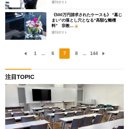
週刊ポスト
《500万円請求されたケースも》 “墓じ
まい”の落とし穴となる“高額な離檀
料” 宗教…
週刊ポスト
1
...
6
7
8
...
144
注目TOPIC