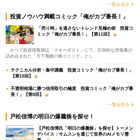
一覧を見る
投資ノウハウ満載コミック「俺がカブ番長！」
「売り時」を逃さないトレンド見極め術 投資コ
ミック「俺がカブ番長！」【第11回】
かつて投資情報雑誌「マネーポスト」にて、圧倒的な情報量が
詰め込まれた「天下無敵の株コミック」とし…
テクニカル分析・集中講義 投資コミック「俺がカブ番長！」
【第10回】
不透明相場に勝つ信用取引の極意 投資コミック「俺がカブ番
長！」【第9回】
一覧を見る
戸松信博の明日の爆騰株を探せ！
【戸松信博氏「明日の爆騰株」を探せ】トーメン
デバイス：サムスンを通じて世界のAIメモリ需
要…