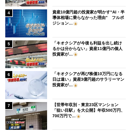
資産10億円超の投資家が明かす“AI・半
4
導体相場に乗らなかった理由” フルポ
ジション…
「キオクシアが今後も利益を出し続け
5
るかは分からない」資産11億円の個人
投資家が…
「キオクシアが再び株価10万円になる
6
日は遠い」資産3億円超のサラリーマン
投資家が…
【世帯年収別・東京23区マンション
7
「狙い目駅」を大公開】年収500万円、
700万円で…