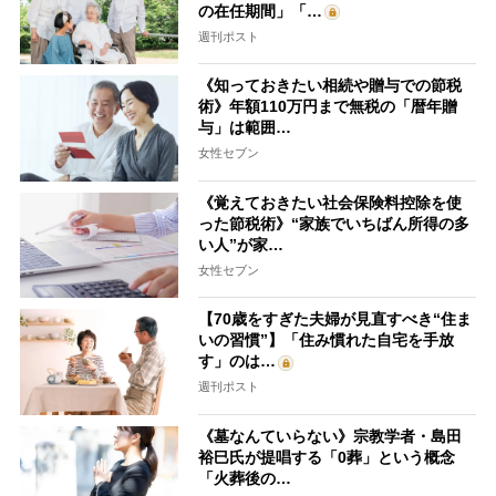
の在任期間」「…
週刊ポスト
《知っておきたい相続や贈与での節税
術》年額110万円まで無税の「暦年贈
与」は範囲…
女性セブン
《覚えておきたい社会保険料控除を使
った節税術》“家族でいちばん所得の多
い人”が家…
女性セブン
【70歳をすぎた夫婦が見直すべき“住ま
いの習慣”】「住み慣れた自宅を手放
す」のは…
週刊ポスト
《墓なんていらない》宗教学者・島田
裕巳氏が提唱する「0葬」という概念
「火葬後の…