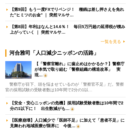
【第9回】もう一度FXでリベンジ！ 種銭は差し押さえを免れ
た”ヒミツのお金” ｜ 突然マルサ…
【第8回】年利はなんと14.6％！ 毎日5万円超の延滞税が積み
上がっていく ｜ 突然マルサ…
一覧を見る
河合雅司「人口減少ニッポンの活路」
【「警察官離れ」に歯止めはかかるか？】警察庁
が本気で取り組む「警察組織の構造改革」 実
現…
警察庁が目下、頭を悩ませているのが「警察官不足」だ。警察
官の採用試験の受験者数は10年間で2分の1以…
【安全・安心ニッポンの危機】採用試験受験者数は10年間で2
分の1以下に！ 出生数減がも…
【医療崩壊】人口減少で「医師不足」に加えて「患者不足」に
見舞われ地域医療が限界に 今後…