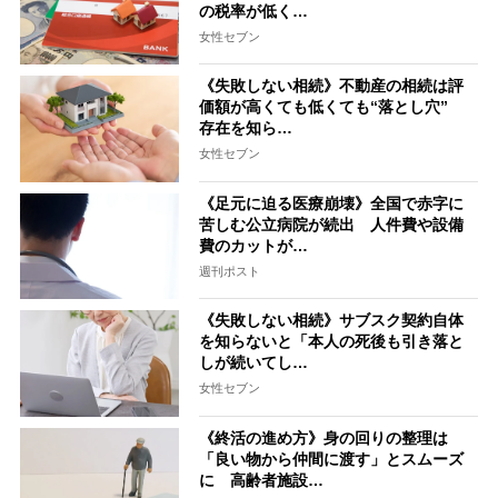
の税率が低く…
女性セブン
《失敗しない相続》不動産の相続は評
価額が高くても低くても“落とし穴”
存在を知ら…
女性セブン
《足元に迫る医療崩壊》全国で赤字に
苦しむ公立病院が続出 人件費や設備
費のカットが…
週刊ポスト
《失敗しない相続》サブスク契約自体
を知らないと「本人の死後も引き落と
しが続いてし…
女性セブン
《終活の進め方》身の回りの整理は
「良い物から仲間に渡す」とスムーズ
に 高齢者施設…