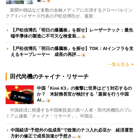
新聞や雑誌など多数の金融メディアに出演するグローバルリン
クアドバイザーズ代表の戸松信博氏が、最新…
【戸松信博氏「明日の爆騰株」を探せ】レーザーテック：最先
端半導体の製造に不可欠な検査装…
【戸松信博氏「明日の爆騰株」を探せ】TDK：AIインフラを支
えるキープレーヤー 成長の再評…
一覧を見る
田代尚機のチャイナ・リサーチ
中国「Kimi K3」の衝撃に世界はどう対応するの
か？ 米財務長官が検討する「蒸留を行う中国
AI…
中国経済に精通する中国株投資の第一人者・田代尚機氏のプレ
ミアム連載「チャイナ・リサーチ」。中国企…
中国経済“予想外の低成長”で政策のテコ入れ必至か 経済運営
方針の修正で成長加速が予想さ…