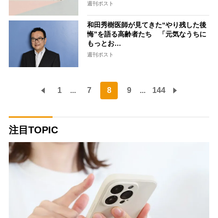
週刊ポスト
和田秀樹医師が見てきた“やり残した後
悔”を語る高齢者たち 「元気なうちに
もっとお…
週刊ポスト
1
...
7
8
9
...
144
注目TOPIC