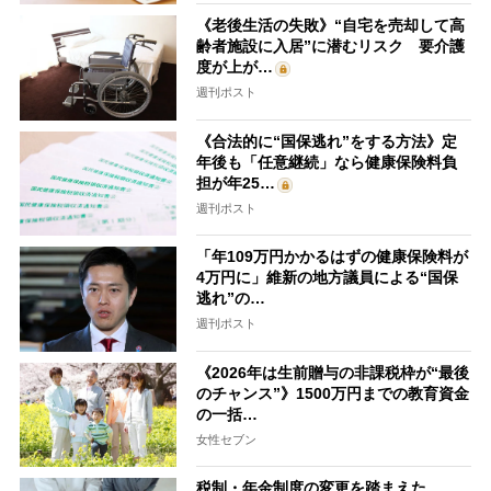
《老後生活の失敗》“自宅を売却して高
齢者施設に入居”に潜むリスク 要介護
度が上が…
週刊ポスト
《合法的に“国保逃れ”をする方法》定
年後も「任意継続」なら健康保険料負
担が年25…
週刊ポスト
「年109万円かかるはずの健康保険料が
4万円に」維新の地方議員による“国保
逃れ”の…
週刊ポスト
《2026年は生前贈与の非課税枠が“最後
のチャンス”》1500万円までの教育資金
の一括…
女性セブン
税制・年金制度の変更を踏まえた