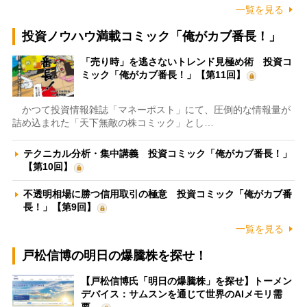
一覧を見る
投資ノウハウ満載コミック「俺がカブ番長！」
「売り時」を逃さないトレンド見極め術 投資コ
ミック「俺がカブ番長！」【第11回】
かつて投資情報雑誌「マネーポスト」にて、圧倒的な情報量が
詰め込まれた「天下無敵の株コミック」とし…
テクニカル分析・集中講義 投資コミック「俺がカブ番長！」
【第10回】
不透明相場に勝つ信用取引の極意 投資コミック「俺がカブ番
長！」【第9回】
一覧を見る
戸松信博の明日の爆騰株を探せ！
【戸松信博氏「明日の爆騰株」を探せ】トーメン
デバイス：サムスンを通じて世界のAIメモリ需
要…