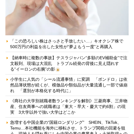
「この恐ろしい株はさっさと手放したい…」キオクシア株で
500万円の利益を出した女性が“夢よもう一度”と再購入
【納車時に複数の事故】テスラジャパン“多額のEV補助金”で注
文殺到、現場は大混乱 トラブル続発の背後に見え隠れす
る“イーロンの右腕”の影
小学生に人気の「シール流通事情」に変調 「ボンドロ」は依
然品薄状態が続くが、模倣品や類似品が大量流通し一部で値崩
れ 「選別が本格化する時代に」
《商社の大学別就職者数ランキングを解剖》三菱商事、三井物
産、住友商事への就職者は「東大・早大・慶大で約6割」の現
実 3大学以外で強い大学はどこか
急増する中国企業の“国籍ロンダリング” SHEIN、TikTok、
Temu…本社機能を海外に移転させ、トランプ関税の回避を狙
う 現地人を隠れ蓑にした中国企業の農業参入・土地取得への