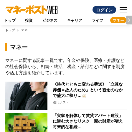
ログイン
トップ
投資
ビジネス
キャリア
ライフ
マネー
トップ
マネー
マネー
マネーに関する記事一覧です。年金や保険、医療・介護など
の社会保障から、相続・終活、税金・給付などに関する制度
や活用方法を紹介しています。
《時代とともに変わる葬送》「立派な
葬儀＝故人のため」という観念のなか
で盛大に執り…
週刊ポスト
「実家を解体して賃貸アパート建設」
に潜む大きなリスク 親の財産が増え
将来的な相続…