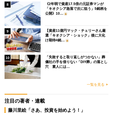
《2年弱で資産17.5倍の元証券マンが
8
「キオクシア急落で次に狙う」5銘柄を
公開》10…
【資産11億円マック・チェリーさん厳
9
選「キオクシア・ショック」後に大化
け期待4銘…
「失敗すると取り返しがつかない」葬
10
儀社の手を借りない「DIY葬」の落とし
穴 素人には…
一覧を見る
注目の著者・連載
藤川里絵「さあ、投資を始めよう！」