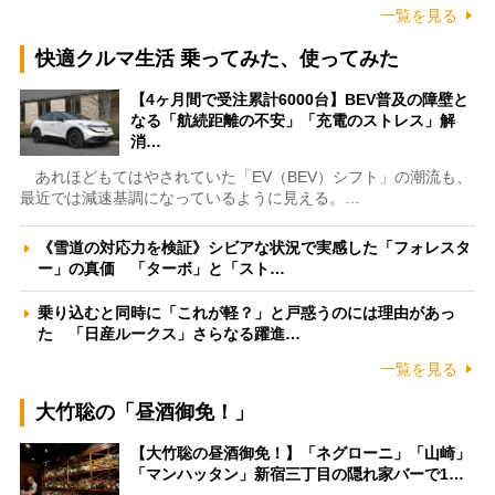
一覧を見る
快適クルマ生活 乗ってみた、使ってみた
【4ヶ月間で受注累計6000台】BEV普及の障壁と
なる「航続距離の不安」「充電のストレス」解
消…
あれほどもてはやされていた「EV（BEV）シフト」の潮流も、
最近では減速基調になっているように見える。…
《雪道の対応力を検証》シビアな状況で実感した「フォレスタ
ー」の真価 「ターボ」と「スト…
乗り込むと同時に「これが軽？」と戸惑うのには理由があっ
た 「日産ルークス」さらなる躍進…
一覧を見る
大竹聡の「昼酒御免！」
【大竹聡の昼酒御免！】「ネグローニ」「山崎」
「マンハッタン」新宿三丁目の隠れ家バーで1…