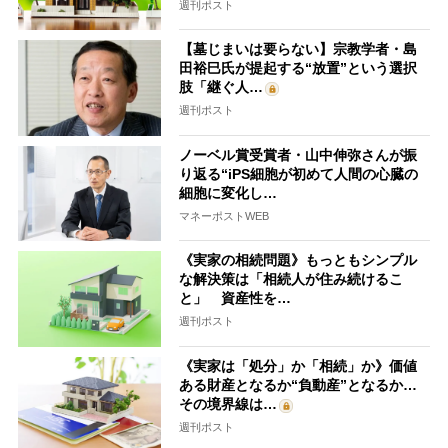
週刊ポスト
【墓じまいは要らない】宗教学者・島
田裕巳氏が提起する“放置”という選択
肢「継ぐ人…
週刊ポスト
ノーベル賞受賞者・山中伸弥さんが振
り返る“iPS細胞が初めて人間の心臓の
細胞に変化し…
マネーポストWEB
《実家の相続問題》もっともシンプル
な解決策は「相続人が住み続けるこ
と」 資産性を…
週刊ポスト
《実家は「処分」か「相続」か》価値
ある財産となるか“負動産”となるか…
その境界線は…
週刊ポスト