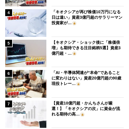
「キオクシアが再び株価10万円になる
4
日は遠い」資産3億円超のサラリーマン
投資家が…
【キオクシア・ショック後に「株価倍
5
増」も期待できる注目銘柄5選】資産3
億円超・…
「AI・半導体関連が“本命”であること
6
に変わりはない」資産20億円超の90歳
現役トレー…
【資産10億円超・かんちさんが厳
7
選！】「キオクシアの次」に資金が流
れる期待の高…