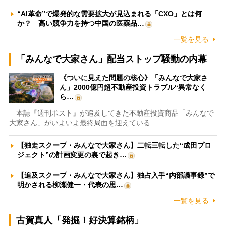
“AI革命”で爆発的な需要拡大が見込まれる「CXO」とは何
か？ 高い競争力を持つ中国の医薬品…
一覧を見る
「みんなで大家さん」配当ストップ騒動の内幕
《ついに見えた問題の核心》「みんなで大家さ
ん」2000億円超不動産投資トラブル“異常なく
ら…
本誌『週刊ポスト』が追及してきた不動産投資商品「みんなで
大家さん」がいよいよ最終局面を迎えている…
【独走スクープ・みんなで大家さん】二転三転した“成田プロ
ジェクト”の計画変更の裏で起き…
【追及スクープ・みんなで大家さん】独占入手“内部議事録”で
明かされる柳瀬健一・代表の思…
一覧を見る
古賀真人「発掘！好決算銘柄」