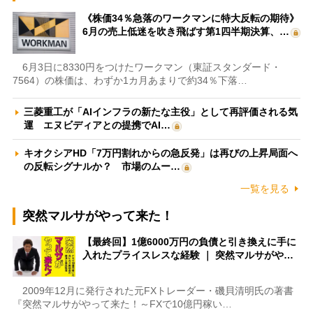
《株価34％急落のワークマンに特大反転の期待》
6月の売上低迷を吹き飛ばす第1四半期決算、…
6月3日に8330円をつけたワークマン（東証スタンダード・
7564）の株価は、わずか1カ月あまりで約34％下落…
三菱重工が「AIインフラの新たな主役」として再評価される気
運 エヌビディアとの提携でAI…
キオクシアHD「7万円割れからの急反発」は再びの上昇局面へ
の反転シグナルか？ 市場のムー…
一覧を見る
突然マルサがやって来た！
【最終回】1億6000万円の負債と引き換えに手に
入れたプライスレスな経験 ｜ 突然マルサがや…
2009年12月に発行された元FXトレーダー・磯貝清明氏の著書
『突然マルサがやって来た！～FXで10億円稼い…