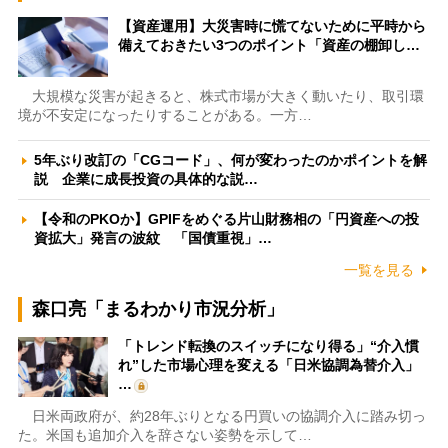
【資産運用】大災害時に慌てないために平時から
備えておきたい3つのポイント「資産の棚卸し…
大規模な災害が起きると、株式市場が大きく動いたり、取引環
境が不安定になったりすることがある。一方…
5年ぶり改訂の「CGコード」、何が変わったのかポイントを解
説 企業に成長投資の具体的な説…
【令和のPKOか】GPIFをめぐる片山財務相の「円資産への投
資拡大」発言の波紋 「国債重視」…
一覧を見る
森口亮「まるわかり市況分析」
「トレンド転換のスイッチになり得る」“介入慣
れ”した市場心理を変える「日米協調為替介入」
…
日米両政府が、約28年ぶりとなる円買いの協調介入に踏み切っ
た。米国も追加介入を辞さない姿勢を示して…