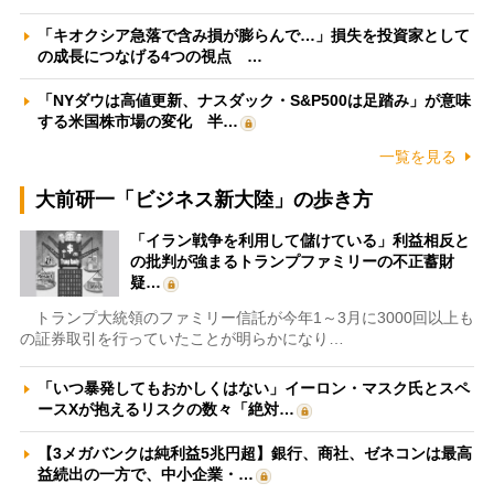
「キオクシア急落で含み損が膨らんで…」損失を投資家として
の成長につなげる4つの視点 …
「NYダウは高値更新、ナスダック・S&P500は足踏み」が意味
する米国株市場の変化 半…
一覧を見る
大前研一「ビジネス新大陸」の歩き方
「イラン戦争を利用して儲けている」利益相反と
の批判が強まるトランプファミリーの不正蓄財
疑…
トランプ大統領のファミリー信託が今年1～3月に3000回以上も
の証券取引を行っていたことが明らかになり…
「いつ暴発してもおかしくはない」イーロン・マスク氏とスペ
ースXが抱えるリスクの数々「絶対…
【3メガバンクは純利益5兆円超】銀行、商社、ゼネコンは最高
益続出の一方で、中小企業・…