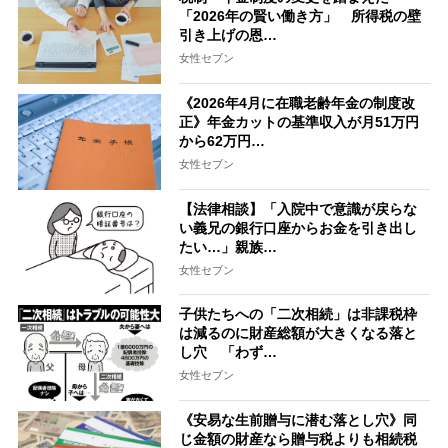
「2026年の賢い働き方」 所得税の壁
引き上げの恩…
女性セブン
《2026年4月に在職老齢年金の制度改
正》年金カットの基準収入が月51万円
から62万円…
女性セブン
【法律相談】「入院中で意識が戻らな
い義兄の銀行口座からお金を引き出し
たい…」親族…
女性セブン
子供たちへの「二次相続」は非課税枠
は減るのに財産総額が大きくなる落と
し穴 「わず…
女性セブン
《安易な生前贈与に潜む落とし穴》同
じ金額の財産なら贈与税よりも相続税